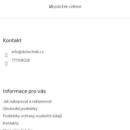
hmotnosti samonosné brány.
15
položek celkem
O
v
l
Z
á
á
d
p
a
a
Kontakt
c
t
í
info
@
dstechnik.cz
í
p
r
777338228
v
k
y
v
ý
Informace pro vás
p
i
Jak nakupovat a reklamovat
s
u
Obchodní podmínky
Podmínky ochrany osobních údajů
Kontakty