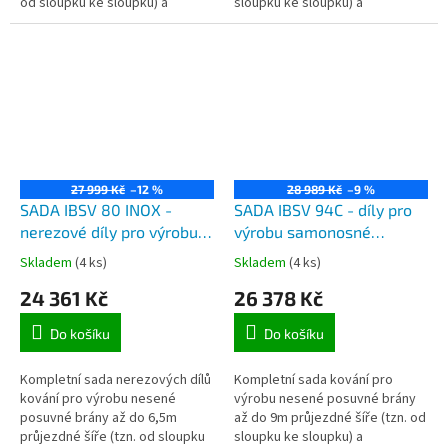
od sloupku ke sloupku) a
sloupku ke sloupku) a
maximálně do 225kg celkové
maximálně do 390kg celkové
hmotnosti samonosné brány.
hmotnosti samonosné brány.
27 999 Kč
–12 %
28 989 Kč
–9 %
SADA IBSV 80 INOX -
SADA IBSV 94C - díly pro
nerezové díly pro výrobu
výrobu samonosné
samonosné posuvné brány
posuvné brány do 9m
Skladem
(4 ks)
Skladem
(4 ks)
do 6,5m průjezdu a do
průjezdové šíře a do
24 361 Kč
26 378 Kč
500kg
580kg, černý C profil 9m,
2x vozík, kapsa a koncovka
Do košíku
Do košíku
Kompletní sada nerezových dílů
Kompletní sada kování pro
kování pro výrobu nesené
výrobu nesené posuvné brány
posuvné brány až do 6,5m
až do 9m průjezdné šíře (tzn. od
průjezdné šíře (tzn. od sloupku
sloupku ke sloupku) a