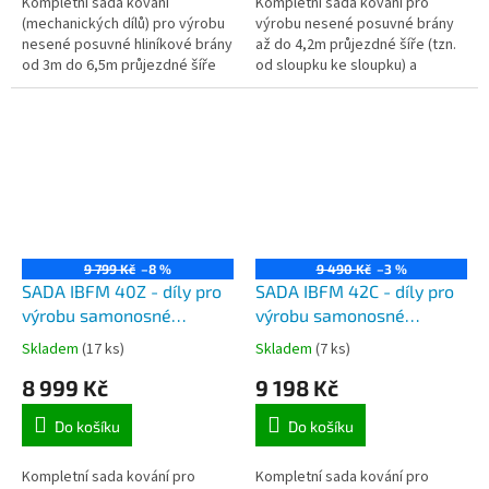
Kompletní sada kování
Kompletní sada kování pro
(mechanických dílů) pro výrobu
výrobu nesené posuvné brány
nesené posuvné hliníkové brány
až do 4,2m průjezdné šíře (tzn.
od 3m do 6,5m průjezdné šíře
od sloupku ke sloupku) a
(od sloupku ke sloupku u 6m
maximálně do 390kg celkové
brány je nutno dokoupit 3m
hmotnosti samonosné brány.
profilu)...
9 799 Kč
–8 %
9 490 Kč
–3 %
SADA IBFM 40Z - díly pro
SADA IBFM 42C - díly pro
výrobu samonosné
výrobu samonosné
posuvné brány do 4,2m
posuvné brány do 4,5m
Skladem
(17 ks)
Skladem
(7 ks)
průjezdu a do 390kg,
průjezdu a do 450kg,
8 999 Kč
9 198 Kč
pozinkovaný C profil 5,6m
černý C profil 6m délky, 2x
délky, 2x vozík, kapsa a
vozík, kapsa a koncovka
Do košíku
Do košíku
koncovka
Kompletní sada kování pro
Kompletní sada kování pro