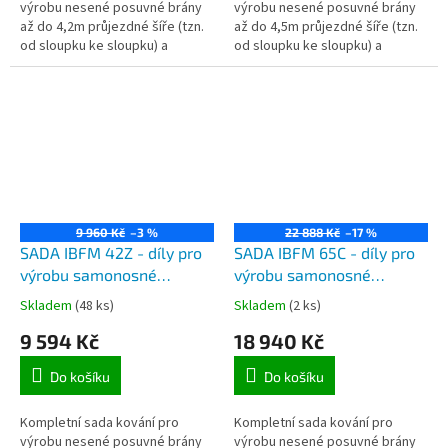
výrobu nesené posuvné brány
výrobu nesené posuvné brány
až do 4,2m průjezdné šíře (tzn.
až do 4,5m průjezdné šíře (tzn.
od sloupku ke sloupku) a
od sloupku ke sloupku) a
maximálně do 390kg celkové
maximálně do 450kg celkové
hmotnosti samonosné brány.
hmotnosti samonosné brány.
9 960 Kč
–3 %
22 888 Kč
–17 %
SADA IBFM 42Z - díly pro
SADA IBFM 65C - díly pro
výrobu samonosné
výrobu samonosné
posuvné brány do 4,5m
posuvné brány do 7m
Skladem
(48 ks)
Skladem
(2 ks)
průjezdu a do 450kg,
průjezdové šíře a do
9 594 Kč
18 940 Kč
pozinkovaný C profil 6m
650kg, černý C profil 9m,
délky, 2x vozík, kapsa a
2x vozík, kapsa a koncovka
Do košíku
Do košíku
koncovka
Kompletní sada kování pro
Kompletní sada kování pro
výrobu nesené posuvné brány
výrobu nesené posuvné brány