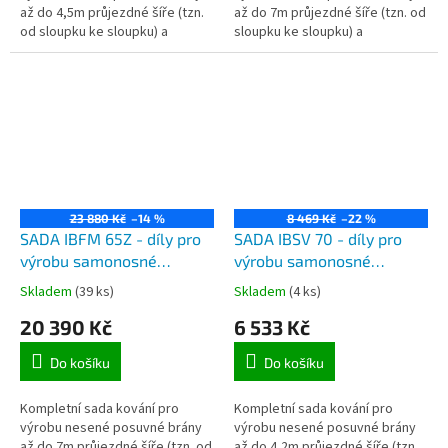
až do 4,5m průjezdné šíře (tzn.
až do 7m průjezdné šíře (tzn. od
od sloupku ke sloupku) a
sloupku ke sloupku) a
maximálně do 450kg celkové
maximálně do 650kg celkové
hmotnosti samonosné brány.
hmotnosti samonosné brány.
23 880 Kč
–14 %
8 469 Kč
–22 %
SADA IBFM 65Z - díly pro
SADA IBSV 70 - díly pro
výrobu samonosné
výrobu samonosné
posuvné brány do 7m
posuvné brány do 4,2m
Skladem
(39 ks)
Skladem
(4 ks)
průjezdové šíře a do
průjezdu a do 225kg, černý
20 390 Kč
6 533 Kč
650kg, pozinkovaný C
C profil 6m délky, 2x vozík,
profil 9m, 2x vozík, kapsa
kapsa a koncovka
Do košíku
Do košíku
a koncovka
Kompletní sada kování pro
Kompletní sada kování pro
výrobu nesené posuvné brány
výrobu nesené posuvné brány
až do 7m průjezdné šíře (tzn. od
až do 4,2m průjezdné šíře (tzn.