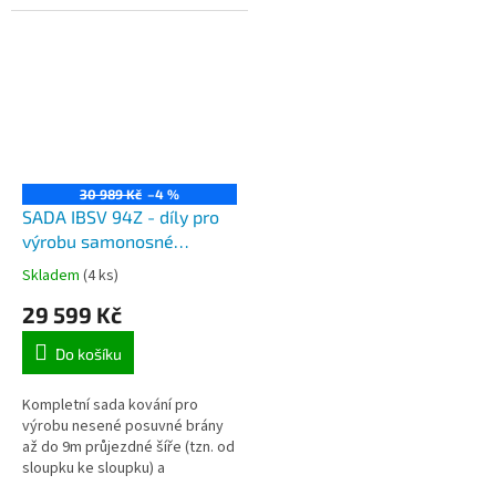
ke sloupku) a maximálně do
maximálně do 580kg celkové
500kg celkové hmotnosti
hmotnosti samonosné brány.
samonosné brány.
30 989 Kč
–4 %
SADA IBSV 94Z - díly pro
výrobu samonosné
posuvné brány do 9m
Skladem
(4 ks)
průjezdové šíře a do
29 599 Kč
580kg, pozinkovaný C
profil 9m, 2x vozík, kapsa
Do košíku
a koncovka
Kompletní sada kování pro
výrobu nesené posuvné brány
až do 9m průjezdné šíře (tzn. od
sloupku ke sloupku) a
maximálně do 580kg celkové