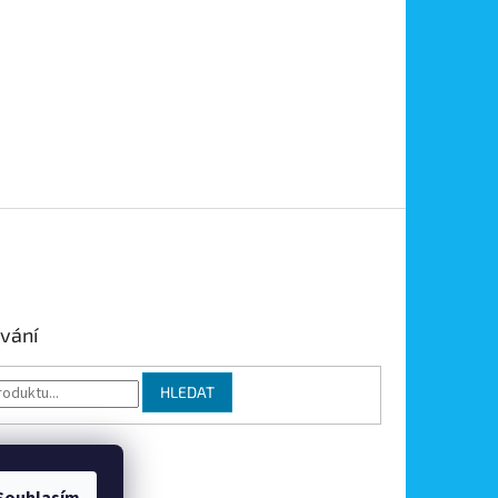
vání
HLEDAT