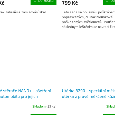
Do košíku
Do
Kč
799 Kč
vek zabraňuje zamlžování skel.
Tato sada se používá u poškrában
popraskaných, či jinak hloubkově
poškozených světlometů. Broušen
následným leštěním se navrací čir
povrchová zašedlost, zežloutnutí..
é stěrače NANO+ - ošetření
Utěrka 8290 - speciální mě
automobilu pro jejich
utěrka z pravé měkčené kůž
ištění, rozprašovač 300ml
Skladem
(13 ks)
Skla