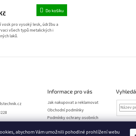
Do košíku
Kč
ní vosk pro vysoký lesk, údržbu a
vaci všech typů metalických i
ných laků.
O
v
l
á
d
a
c
í
Informace pro vás
Vyhledá
p
r
Jak nakupovat a reklamovat
dstechnik.cz
v
Obchodní podmínky
8228
k
Podmínky ochrany osobních
y
údajů
v
ý
Kontakty
ookies, abychom Vám umožnili pohodlné prohlížení webu