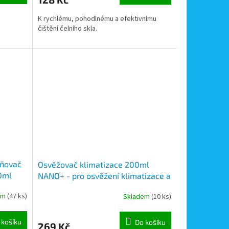
K rychlému, pohodlnému a efektivnímu
čištění čelního skla.
aňovač
Osvěžovač klimatizace 200ml
0ml
NANO+ - pro osvěžení klimatizace a
ventilačních systémů v automobilu
em
(47 ks)
Skladem
(10 ks)
 košíku
Do košíku
269 Kč