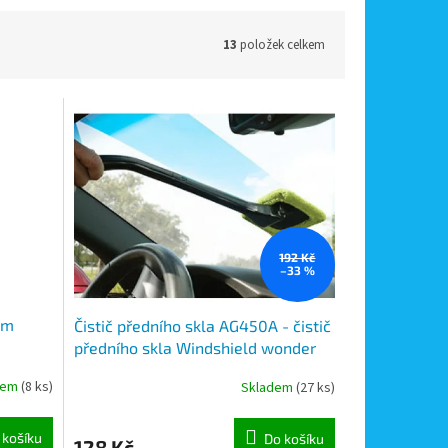
13
položek celkem
192 Kč
–33 %
em
Čistič předního skla AG450A - čistič
předního skla Windshield wonder
dem
(8 ks)
Skladem
(27 ks)
 košíku
Do košíku
128 Kč