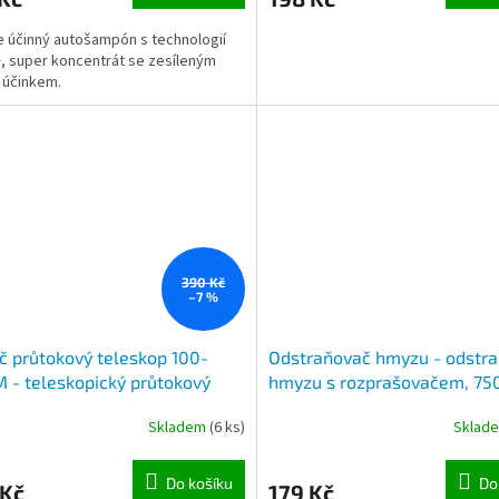
 účinný autošampón s technologií
 super koncentrát se zesíleným
 účinkem.
390 Kč
–7 %
č průtokový teleskop 100-
Odstraňovač hmyzu - odstr
 - teleskopický průtokový
hmyzu s rozprašovačem, 75
ý mycí kartáč, nastavení délky
Skladem
(6 ks)
Sklad
70cm, uzávěr vody
Do košíku
Do
 Kč
179 Kč