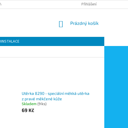
Y OCHRANY OSOBNÍCH ÚDAJŮ
KONTAKTY
Přihlášení
MOJE OBJEDNÁVKA
NÁKUPNÍ
Prázdný košík
KOŠÍK
OINSTALACE
Utěrka 8290 - speciální měkká utěrka
z pravé měkčené kůže
Skladem
(9 ks)
69 Kč