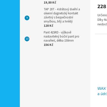
19,80 Kč
228
TAP 20T - 4 drátový dveřní a
okenní dagnetický kontakt
Určeno
závrtný s bezpečnostní
Díky N
smyčkou, bílý a hnědý
nedoch
128 Kč
Pant 415RD - výškově
nastavitelný boční pant pro
navaření, délka 150mm
156 Kč
WAX V
a údr
autol