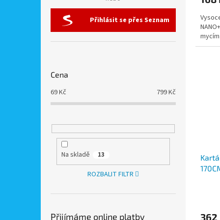
Vysoce
Přihlásit se přes Seznam
NANO+,
mycím
Cena
69
Kč
799
Kč
Na skladě
13
Kartá
170CM
ROZBALIT FILTR
ploch
100-1
Přijímáme online platby
362