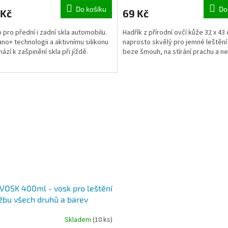
Do košíku
Do
 Kč
69 Kč
 pro přední i zadní skla automobilu.
Hadřík z přírodní ovčí kůže 32 x 43
ano+ technologii a aktivnímu silikonu
naprosto skvělý pro jemné leštění
ází k zašpinění skla při jíždě.
beze šmouh, na stírání prachu a ne
OSK 400ml - vosk pro leštění
žbu všech druhů a barev
aků
Skladem
(10 ks)