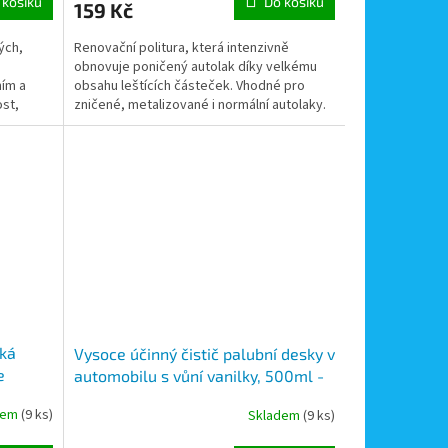
 košíku
Do košíku
159 Kč
ých,
Renovační politura, která intenzivně
obnovuje poničený autolak díky velkému
ím a
obsahu leštících částeček. Vhodné pro
ost,
zničené, metalizované i normální autolaky.
.
kká
Vysoce účinný čistič palubní desky v
e
automobilu s vůní vanilky, 500ml -
Cockpit spray NANO+
dem
(9 ks)
Skladem
(9 ks)