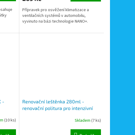
bsahuje
Přípravek pro osvěžení klimatizace a
átky
ventilačních systémů v automobilu,
vyvinuto na bázi technologie NANO+.
 -
Renovační leštěnka 280ml -
renovační politura pro intenzivní
obnovu poničeného autolaku, tuba
em
(10 ks)
Skladem
(7 ks)
ů
280ml