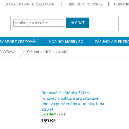
JAK NAKUPOVAT A REKLAMOVAT
OBCHODNÍ PODMÍNKY
PODMÍNK
HLEDAT
BY SPORT CESTOVÁNÍ
HODINKY MOBILY PC
ZÁSUVKY A ELEKTR
A VÝBAVA
Čištění a údržba vozidel
Renovační leštěnka 280ml -
renovační politura pro intenzivní
obnovu poničeného autolaku, tuba
280ml
Skladem
(7 ks)
159 Kč