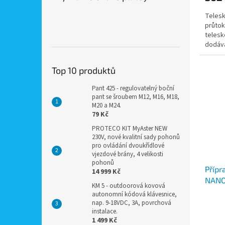
Telesk
průto
telesk
dodáv
barvách
Top 10 produktů
Pant 425 - regulovatelný boční
pant se šroubem M12, M16, M18,
M20 a M24.
79 Kč
PROTECO KIT MyAster NEW
230V, nové kvalitní sady pohonů
pro ovládání dvoukřídlové
vjezdové brány, 4 velikosti
pohonů
Přípr
14 999 Kč
NANO 
KM 5 - outdoorová kovová
autonomní kódová klávesnice,
nap. 9-18VDC, 3A, povrchová
instalace.
1 499 Kč