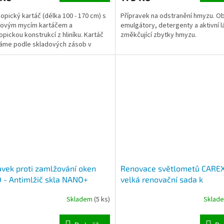
opický kartáč (délka 100 - 170 cm) s
Přípravek na odstranění hmyzu. O
kovým mycím kartáčem a
emulgátory, detergenty a aktivní l
opickou konstrukcí z hliníku. Kartáč
změkčující zbytky hmyzu.
áme podle skladových zásob v
 štětin...
avek proti zamlžování oken
Renovace světlometů CAREX
- Antimlžič skla NANO+
velká renovační sada k
mechanickému odstranění
Skladem
(5 ks)
Sklad
poškozené vrstvy světlomet