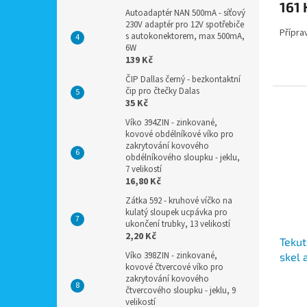
161 
Autoadaptér NAN 500mA - síťový
230V adaptér pro 12V spotřebiče
Přípra
s autokonektorem, max 500mA,
6W
139 Kč
ČIP Dallas černý - bezkontaktní
čip pro čtečky Dalas
35 Kč
Víko 394ZIN - zinkované,
kovové obdélníkové víko pro
zakrytování kovového
obdélníkového sloupku - jeklu,
7 velikostí
16,80 Kč
Zátka 592 - kruhové víčko na
kulatý sloupek ucpávka pro
ukončení trubky, 13 velikostí
2,20 Kč
Tekut
Víko 398ZIN - zinkované,
skel 
kovové čtvercové víko pro
samoč
zakrytování kovového
čtvercového sloupku - jeklu, 9
velikostí