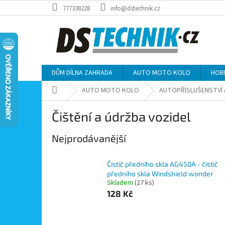
Přejít
777338228
info@dstechnik.cz
na
obsah
DŮM DÍLNA ZAHRADA
AUTO MOTO KOLO
HOB
Domů
AUTO MOTO KOLO
AUTOPŘÍSLUŠENSTVÍ 
Čištění a údržba vozidel
Nejprodávanější
Čistič předního skla AG450A - čistič
předního skla Windshield wonder
Skladem
(27 ks)
128 Kč