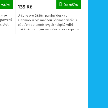
 košíku
Do košíku
139 Kč
 cm je
Určeno pro čištění palubní desky v
 povrchů
automobilu. Výjimečnou účinnost čištění a
čistot.
ošetření automobilových kokpitů vděčí
unikátnímu spojení nanočástic se skupinou
alifatických...