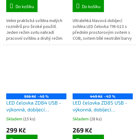
Do košíku
Do košíku
Velmi praktická svítilna malých
Ultralehká hlavová dobíjecí
rozměrů pro široké použití.
svítilna LED čelovka TM-G13 s
Jeden režim svitu nahradí
předním prostorovým svitem s
pracovní svítilnu a druhý režim
COB, svitem bílé neutrální barvy
svitu poskytne svícení čelovky
a zadním svitem červené barvy
pomocí LED diody typu COB.
je určena pro použití k...
556 Kč
–46 %
449 Kč
–40 %
LED čelovka ZD84 USB -
LED čelovka ZD85 USB -
výkonná, dobíjecí
výkonná, dobíjecí
cyklistická a servisní
cyklistická a servisní LED
Skladem
(15 ks)
Skladem
(28 ks)
hlavová LED svítilna,
svítilna na hlavu, nabíjení
299 Kč
269 Kč
dobíjení z USB, plošný svit
z USB, 4 režimy svitu
COB