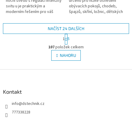
noční světlo s regulací intenzity
určeno pro nízké osvětlení
svitu u je praktickým a
obývacích pokojů, chodeb,
moderním řešením pro váš
špajzů, skříní, ložnic, dětských
domov.
pokojů, kuchyní, koupelen a
dalších místností. Vestavěný...
NAČÍST 24 DALŠÍCH
S
1
5
t
O
r
107
položek celkem
v
á
l
NAHORU
n
á
k
d
o
v
Z
a
á
c
á
n
í
p
í
p
a
Kontakt
r
t
v
info
@
dstechnik.cz
í
k
y
777338228
v
ý
p