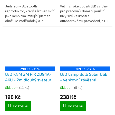
Jedinečný Bluetooth
Velmi široké použití LED svítilny
reproduktor, který zároveň svítí
pro pracovní i domácí použití.
jako lampička imitující plamen
Díky své velikosti a
ohně. Je voděodolný a je
outdoorovému provedení je LED
vhodný pro venkovní použití.
svítilna HT 4025 vhodná i na
cestování.
290 Kč
–31 %
289 Kč
–17 %
LED KNM 2M PIR ZD94A-
LED Lamp Bulb Solar USB
AKU - 2m dlouhý světelný
- Venkovní závěsné
pásek s pohybovým
nabíjecí svítidlo z USB
Skladem
(11 ks)
Skladem
(5 ks)
čidlem, napájení na
zásuvky, solární panel
198 Kč
238 Kč
baterie 4xAAA
Do košíku
Do košíku