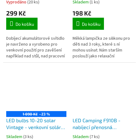
Vyprodáno
(20 ks)
Skladem
(1 ks)
úderu
299 Kč
198 Kč
Do košíku
Do košíku
Dobíjecí akumulátorové svítidlo
Měkká lampička ze silikonu pro
je navrženo a vyrobeno pro
děti nad 3 roky, které s ní
venkovní použití pro zavěšení
mohou usínat. Nám starším
například nad stůl, nad pracovní
poslouží jako relaxační
desku apod. Díky vestavěnému
lampička, která zútulní každý
nabíjecímu akumulátoru...
interiér. Waterdrop lampička
svítí v...
1 090 Kč
–23 %
LED bulbs 10-20 solar
LED Camping F910B -
Vintage - venkovní solární
nabíjecí přenosná
kabelové svítidlo na
campingová LED svítilna,
Skladem
(3 ks)
Skladem
(7 ks)