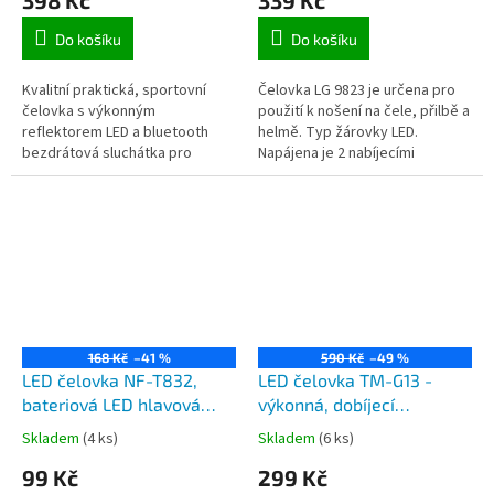
Do košíku
Do košíku
Kvalitní praktická, sportovní
Čelovka LG 9823 je určena pro
čelovka s výkonným
použití k nošení na čele, přilbě a
reflektorem LED a bluetooth
helmě. Typ žárovky LED.
bezdrátová sluchátka pro
Napájena je 2 nabíjecími
pohodlné telefonování a
akumulátory 18650 (testovací v
poslech hudby např. z vašeho
balení). Tato čelovka
mobilního telefonu....
disponuje...
168 Kč
–41 %
590 Kč
–49 %
LED čelovka NF-T832,
LED čelovka TM-G13 -
bateriová LED hlavová
výkonná, dobíjecí
svítilna reflektor a plošný
cyklistická a hlavová LED
Skladem
(4 ks)
Skladem
(6 ks)
svit
svítilna, dobíjení přes USB,
99 Kč
299 Kč
plošný svit COB