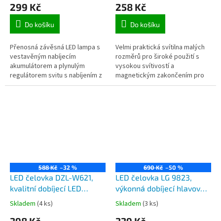
299 Kč
258 Kč
svit reflektor a plošný svit
COB
Do košíku
Do košíku
Přenosná závěsná LED lampa s
Velmi praktická svítilna malých
vestavěným nabíjecím
rozměrů pro široké použití s
akumulátorem a plynulým
vysokou svítivostí a
regulátorem svitu s nabíjením z
magnetickým zakončením pro
klasické USB zásuvky vám
použití pracovní COB svítilny. 2
zpříjemní jakékoliv posezení a
držáky pro uchycení na kolo a
zážitky.
pro...
588 Kč
–32 %
690 Kč
–50 %
LED čelovka DZL-W621,
LED čelovka LG 9823,
kvalitní dobíjecí LED
výkonná dobíjecí hlavová
svítilna a bluetooth
svítilna, reflektor a plošný
Skladem
(4 ks)
Skladem
(3 ks)
bezdrátová sluchátka
svit, 2x COB, dobíjení z
398 Kč
339 Kč
USB, 2x 18650