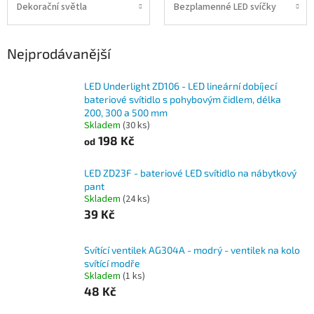
Dekorační světla
Bezplamenné LED svíčky
Nejprodávanější
LED Underlight ZD106 - LED lineární dobíjecí
bateriové svítidlo s pohybovým čidlem, délka
200, 300 a 500 mm
Skladem
(30 ks)
198 Kč
od
LED ZD23F - bateriové LED svítidlo na nábytkový
pant
Skladem
(24 ks)
39 Kč
Svítící ventilek AG304A - modrý - ventilek na kolo
svítící modře
Skladem
(1 ks)
48 Kč