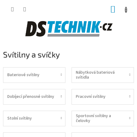
Přejít
NÁKUP
na
obsah
KOŠÍK
Svítilny a svíčky
Nábytková bateriová
Bateriové svítilny
svítidla
Dobíjecí přenosné svítilny
Pracovní svítilny
Sportovní svítilny a
Stolní svítilny
čelovky