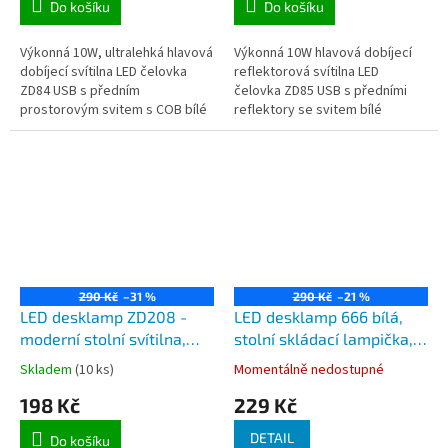
Do košíku
Do košíku
Výkonná 10W, ultralehká hlavová
Výkonná 10W hlavová dobíjecí
dobíjecí svítilna LED čelovka
reflektorová svítilna LED
ZD84 USB s předním
čelovka ZD85 USB s předními
prostorovým svitem s COB bílé
reflektory se svitem bílé
neutrální barvy. Svítilna je
neutrální barvy. Je určena pro
určena pro použití k nošení na
použití k nošení na čele, přilbě
čele,...
i...
290 Kč
–31 %
290 Kč
–21 %
LED desklamp ZD208 -
LED desklamp 666 bílá,
moderní stolní svítilna,
stolní skládací lampička,
napájení z USB 5V
napájení z baterií nebo
Skladem
(10 ks)
Momentálně nedostupné
230V
198 Kč
229 Kč
DETAIL
Do košíku