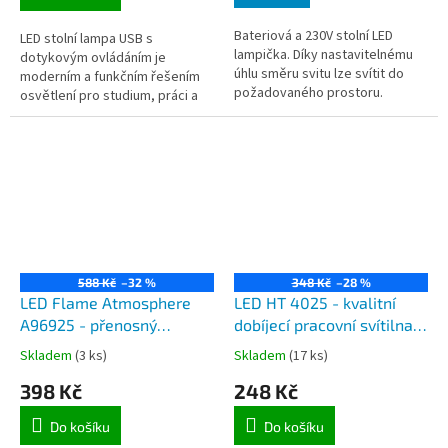
Bateriová a 230V stolní LED
LED stolní lampa USB s
lampička. Díky nastavitelnému
dotykovým ovládáním je
úhlu směru svitu lze svítit do
moderním a funkčním řešením
požadovaného prostoru.
osvětlení pro studium, práci a
čtení. Napájení přes USB-C
588 Kč
–32 %
348 Kč
–28 %
LED Flame Atmosphere
LED HT 4025 - kvalitní
A96925 - přenosný
dobíjecí pracovní svítilna s
bluetooth reproduktor s
regulací bílého tónu svitu
Skladem
(3 ks)
Skladem
(17 ks)
LED svítidlem imitující
a červený blikač
398 Kč
248 Kč
plamen
Do košíku
Do košíku