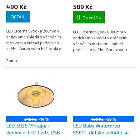
490 Kč
589 Kč
ů
Santy se stromečkem
DETAIL
Do košíku
LED lucerna vysoká 200mm v
LED lucerna vysoká 300mm v
antickém vzhledu s vánočním
antickém vzhledu s otáčecím
motivem a imitací padajícího
vánočním motivem, imitací
sněhu. Barva svitu bílá teplá a
padajícího sněhu. Barva svitu
simuluje padající sníh. Napájení
bílá teplá a simuluje padající
3x tužková baterie AA....
Santa
sníh. Napájení 3x tužková
baterie...
349 Kč
–14 %
490 Kč
–59 %
LED 5938 Vintage -
LED Baby Waterdrop
Venkovní LED lustr, USB-C
KS601, dětské svítidlo se
nabíjení
změnou barvy svitu po