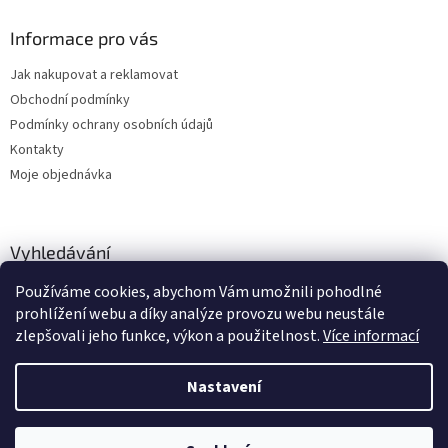
i
s
Informace pro vás
u
Jak nakupovat a reklamovat
Obchodní podmínky
Podmínky ochrany osobních údajů
Kontakty
Moje objednávka
Vyhledávání
Používáme cookies, abychom Vám umožnili pohodlné
HLEDAT
prohlížení webu a díky analýze provozu webu neustále
zlepšovali jeho funkce, výkon a použitelnost.
Více informací
Nastavení
Vytvořil Shoptet
Zboží vedeme skladem, dodání cca 24-48 hodin dle výběru dopravce a