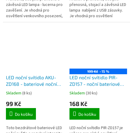
závěsná LED lampa - lucerna pro
přenosná, stojací a závěsná LED
zavěšení. Je vhodná pro
lampa nabíjení z USB zásuvky.
osvětlení venkovního posezení,
Je vhodná pro osvětlení
při kempování, pro dekoraci
venkovního posezení, při
zahrady, při servisu vozidla, u...
kempování, pro dekoraci...
199 Kč
–15 %
LED noční svítidlo AKU-
LED noční svítidlo PIR-
ZD168 - bateriové noční
ZD157 - noční bateriové
svítidlo s regulací svitu
svítidlo s pohybovým PIR a
Skladem
(8 ks)
Skladem
(30 ks)
soumrakovým čidlem
99 Kč
168 Kč
Do košíku
Do košíku
Toto bezdrátové bateriové LED
LED noční svítidlo PIR-ZD157 je