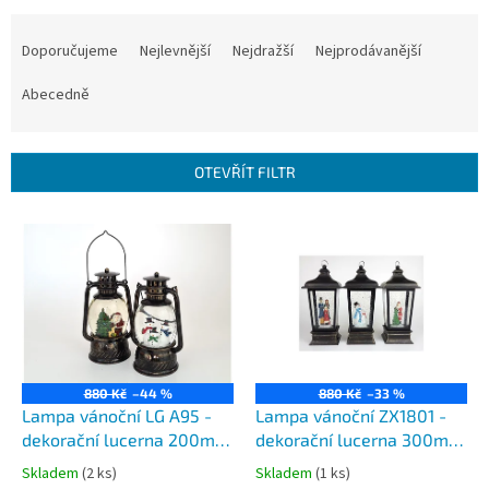
Ř
a
Doporučujeme
Nejlevnější
Nejdražší
Nejprodávanější
z
e
Abecedně
n
í
p
OTEVŘÍT FILTR
r
o
V
d
ý
u
p
k
i
t
s
ů
p
r
o
880 Kč
–44 %
880 Kč
–33 %
d
Lampa vánoční LG A95 -
Lampa vánoční ZX1801 -
u
dekorační lucerna 200mm
dekorační lucerna 300mm
k
s padajícím sněhem a
s padajícím sněhem a
Skladem
(2 ks)
Skladem
(1 ks)
t
motivem sněhuláků nebo
otáčejícím motivem Santy