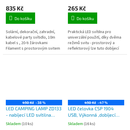
kabelu, délka 10m, 20
prostorový svit a reflektor,
835 Kč
265 Kč
žárovek Filament ,
USB a solární dobíjení
napájení solárním
Do košíku
Do košíku
panelem
Solární, dekorační, zahradní,
Praktická LED svítilna pro
kabelové party svítidlo, 10m
univerzální použití, díky dvěma
kabel s , 20-ti žárovkami
režimů svitu - prostorový a
Filament s prostorovým svitem
reflektorový lze tuto dobíjecí
se závitem E12, se svitem bílé
svítilnu použít doma, v
teplé barvy až jantarové
kanceláři, na dílně nebo také
barvy,...
na...
490 Kč
–38 %
490 Kč
–47 %
LED CAMPING LAMP ZD133
LED čelovka CSP 1904
- nabíjecí LED svítilna
USB, Výkonná ,dobíjecí
dobíjecí ze zásuvky USB,
cyklistická a hlavová LED
Skladem
(10 ks)
Skladem
(16 ks)
plynulá regulace svitu
svítilna, dobíjení přes USB,