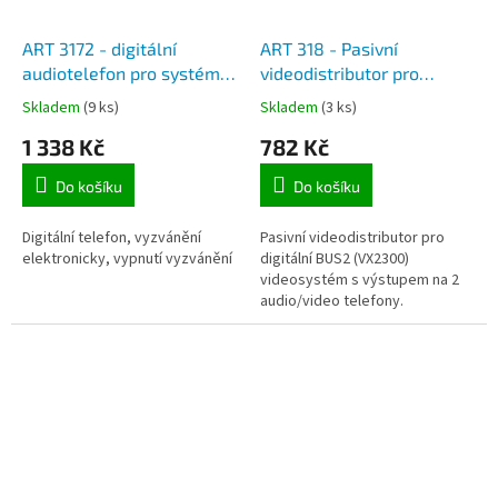
ART 3172 - digitální
ART 318 - Pasivní
audiotelefon pro systém
videodistributor pro
Videx BUS2, 9 vyzváněcích
digitální BUS2 VX2300
Skladem
(9 ks)
Skladem
(3 ks)
melodií, vypnutí vyzvánění
1 338 Kč
782 Kč
Do košíku
Do košíku
Digitální telefon, vyzvánění
Pasivní videodistributor pro
elektronicky, vypnutí vyzvánění
digitální BUS2 (VX2300)
videosystém s výstupem na 2
audio/video telefony.