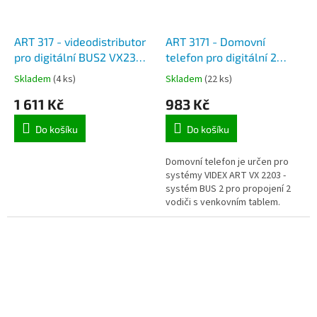
ART 317 - videodistributor
ART 3171 - Domovní
pro digitální BUS2 VX2300
telefon pro digitální 2
videosystém
drátové sady VX 2203
Skladem
(4 ks)
Skladem
(22 ks)
BUS2
1 611 Kč
983 Kč
Do košíku
Do košíku
Domovní telefon je určen pro
systémy VIDEX ART VX 2203 -
systém BUS 2 pro propojení 2
vodiči s venkovním tablem.
Telefonní stanice pro digitální
domovní telefon pro 1 nebo až
64...