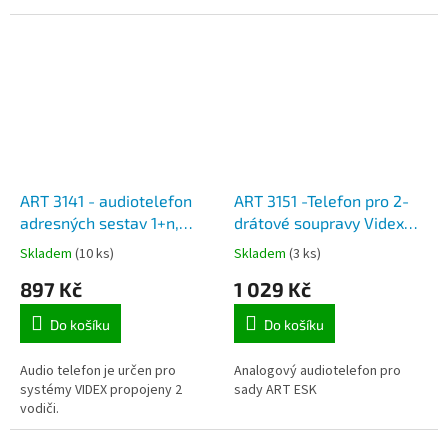
ART 3141 - audiotelefon
ART 3151 -Telefon pro 2-
adresných sestav 1+n,
drátové soupravy Videx
utajení hovoru,
ESK
Skladem
(10 ks)
Skladem
(3 ks)
elektronické vyzvánění.
897 Kč
1 029 Kč
Do košíku
Do košíku
Audio telefon je určen pro
Analogový audiotelefon pro
systémy VIDEX propojeny 2
sady ART ESK
vodiči.