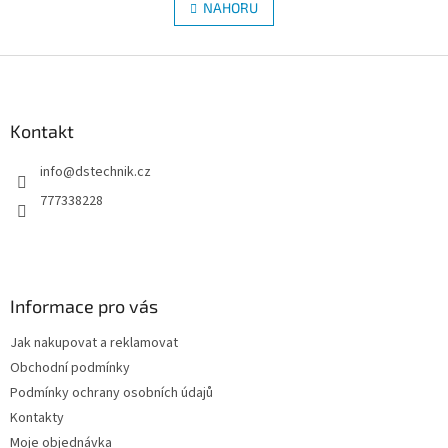
l
NAHORU
n
á
k
d
o
v
Z
a
á
c
á
n
í
p
í
p
a
Kontakt
r
t
v
info
@
dstechnik.cz
í
k
y
777338228
v
ý
p
i
s
Informace pro vás
u
Jak nakupovat a reklamovat
Obchodní podmínky
Podmínky ochrany osobních údajů
Kontakty
Moje objednávka