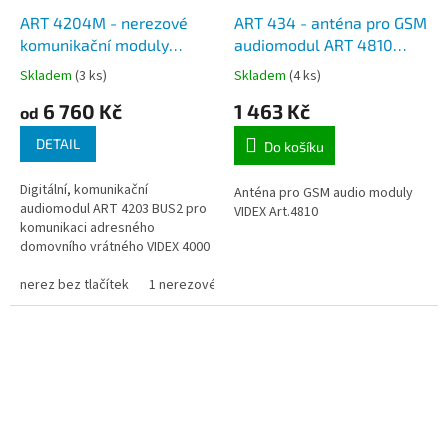
ART 4204M - nerezové
ART 434 - anténa pro GSM
komunikační moduly
audiomodul ART 4810
digitální BUS2 VX2200 do
systému VIDEX 4000
Skladem
(3 ks)
Skladem
(4 ks)
rámečku tabla systému
6 760 Kč
1 463 Kč
VIDEX 4000
od
DETAIL
Do košíku
Digitální, komunikační
Anténa pro GSM audio moduly
audiomodul ART 4203 BUS2 pro
VIDEX Art.4810
komunikaci adresného
domovního vrátného VIDEX 4000
(systémového domovního
telefonu) pro jednoho nebo až
nerez bez tlačítek
1 nerezové tlačítko
2 nerezová tlačítka
pro 64 účastníků.