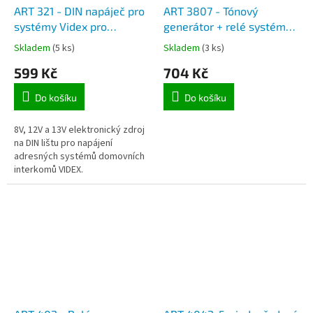
ART 321 - DIN napáječ pro
ART 3807 - Tónový
systémy Videx pro
generátor + relé systému
telefony, výstup 13V AC
Videx 1+n pro utajení
Skladem
(5 ks)
Skladem
(3 ks)
hovoru
599 Kč
704 Kč
Do košíku
Do košíku
8V, 12V a 13V elektronický zdroj
na DIN lištu pro napájení
adresných systémů domovních
interkomů VIDEX.