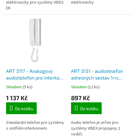
elektronicky pro systémy VIDEX
elektronicky
EK
ART 3117 - Analogový
ART 3131 - audiotelefon
audiotelefon pro interkom,
adresných sestav 1+n,
5 tlačítek pro systém
elektronické vyzvánění
Skladem
(5 ks)
Skladem
(12 ks)
Videx 4+n
1 137 Kč
897 Kč
Do košíku
Do košíku
Standardní telefon pro systémy
Audio telefon je určen pro
s vnitřním interkomem.
systémy VIDEX propojeny 2
vodiči.