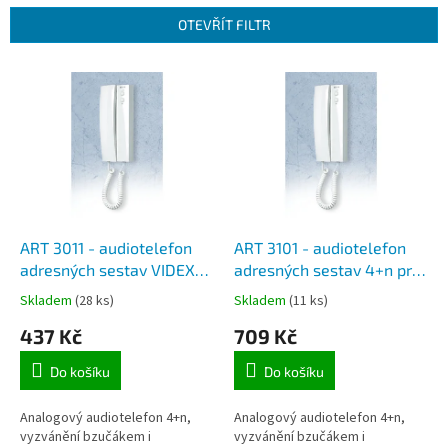
í
p
OTEVŘÍT FILTR
r
o
V
d
ý
u
p
k
i
t
s
ů
p
r
o
d
ART 3011 - audiotelefon
ART 3101 - audiotelefon
u
adresných sestav VIDEX
adresných sestav 4+n pro
k
EK
více účastníků
Skladem
(28 ks)
Skladem
(11 ks)
t
437 Kč
709 Kč
ů
Do košíku
Do košíku
Analogový audiotelefon 4+n,
Analogový audiotelefon 4+n,
vyzvánění bzučákem i
vyzvánění bzučákem i