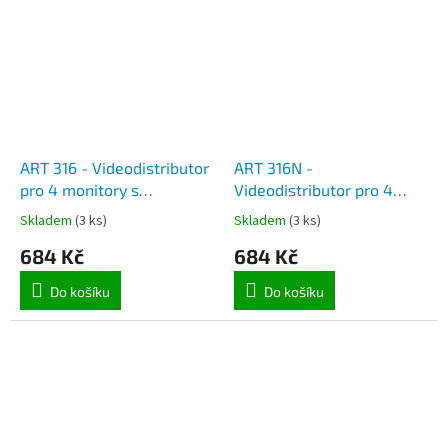
ART 316 - Videodistributor
ART 316N -
pro 4 monitory s
Videodistributor pro 4
vyváženým videosignálem
monitory s vyváženým
Skladem
(3 ks)
Skladem
(3 ks)
videosignálem
684 Kč
684 Kč
Do košíku
Do košíku