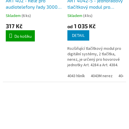
ART 402 - Relé pro
ART 4042-5 - jednořadový
audiotelefony řady 3000
tlačítkový modul pro
systému Videx BUS2 audio
jednotky ART 4284 a ART
Skladem
(6 ks)
Skladem
(4 ks)
VX2200
4384, pro rámečky VIDEX
317 Kč
1 035 Kč
4000, 2, 3,4 a 5
od
zvonkových tlačítek
DETAIL
Do košíku
Rozšiřující tlačítkový modul pro
digitální systémy, 2 tlačítka,
nerez, je určený pro hovorové
jednotky Art. 4284 a Art. 4384.
4043 hliník
4043M nerez
4042 h