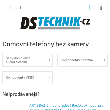
Přejít
NÁKUP
na
obsah
KOŠÍK
Domovní telefony bez kamery
Sady domovních
Komponenty Commax
audiotelefonů
Komponenty VIDEX
Nejprodávanější
ART 8842-5 - jednořadový tlačítkový modul pro
rámečky VIDEX 8000, 2, 3,4 a 5 zvonkových