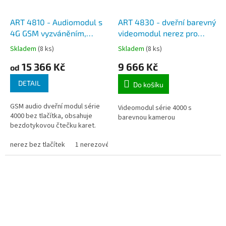
ART 4810 - Audiomodul s
ART 4830 - dveřní barevný
4G GSM vyzváněním,
videomodul nerez pro
vestavěná čtečka RFID
rámečky VIDEX - série
Skladem
(8 ks)
Skladem
(8 ks)
4000
15 366 Kč
9 666 Kč
od
DETAIL
Do košíku
GSM audio dveřní modul série
Videomodul série 4000 s
4000 bez tlačítka, obsahuje
barevnou kamerou
bezdotykovou čtečku karet.
nerez bez tlačítek
1 nerezové tlačítko
2 nerezová tlačítka