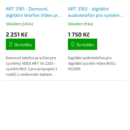
ART 3181 - Domovní,
ART 3183 - digitální
digitální telefon Videx pro
audiotelefon pro systém
VX2300 systém, vypnutí
Videx VX2300
Skladem
(18 ks)
Skladem
(9 ks)
vyzvánění.
2 251 Kč
1 750 Kč
Do košíku
Do košíku
Domovní telefon je určen pro
Digitální audiotelefon pro
systémy VIDEX ART VX 2203 -
digitální systém Videx BUS2
systém BUS 2 pro propojení 2
VX2300.
vodiči s venkovním tablem.
Telefonní stanice pro digitální
domovní telefon pro 1 nebo až
64...