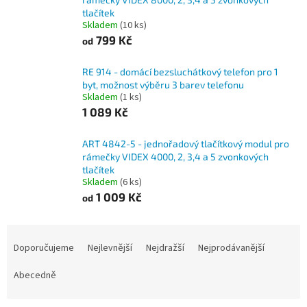
tlačítek
Skladem
(10 ks)
799 Kč
od
RE 914 - domácí bezsluchátkový telefon pro 1
byt, možnost výběru 3 barev telefonu
Skladem
(1 ks)
1 089 Kč
ART 4842-5 - jednořadový tlačítkový modul pro
rámečky VIDEX 4000, 2, 3,4 a 5 zvonkových
tlačítek
Skladem
(6 ks)
1 009 Kč
od
Ř
a
Doporučujeme
Nejlevnější
Nejdražší
Nejprodávanější
z
e
Abecedně
n