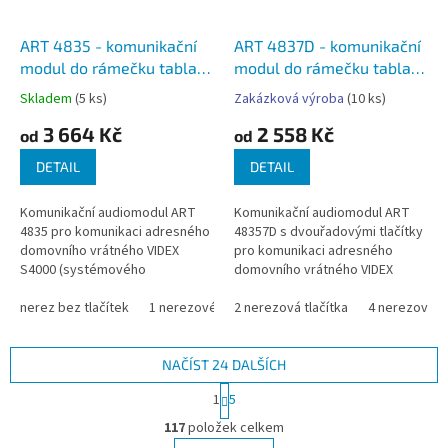
ART 4835 - komunikační
ART 4837D - komunikační
modul do rámečku tabla
modul do rámečku tabla
systému VIDEX 4000,
systému VIDEX 4000,
Skladem
(5 ks)
Zakázková výroba
(10 ks)
zapojení 1+n
zapojení 4+n
3 664 Kč
2 558 Kč
od
od
DETAIL
DETAIL
Komunikační audiomodul ART
Komunikační audiomodul ART
4835 pro komunikaci adresného
48357D s dvouřadovými tlačítky
domovního vrátného VIDEX
pro komunikaci adresného
S4000 (systémového
domovního vrátného VIDEX
domovního telefonu) pro
S4000 (systémového
jednoho nebo až pro 64
nerez bez tlačítek
1 nerezové tlačítko
domovního telefonu) pro
2 nerezová tlačítka
2 nerezová tlačítka
4 nerezová tl
účastníků.
jednoho nebo až pro 64...
NAČÍST 24 DALŠÍCH
S
1
5
t
O
r
117
položek celkem
v
á