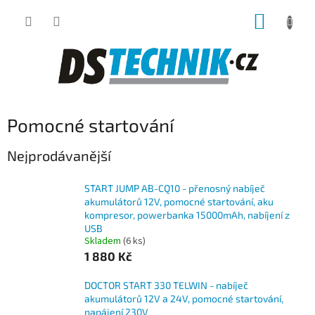
Přejít
NÁKUP
na
obsah
KOŠÍK
Pomocné startování
Nejprodávanější
START JUMP AB-CQ10 - přenosný nabíječ
akumulátorů 12V, pomocné startování, aku
kompresor, powerbanka 15000mAh, nabíjení z
USB
Skladem
(6 ks)
1 880 Kč
DOCTOR START 330 TELWIN - nabíječ
akumulátorů 12V a 24V, pomocné startování,
napájení 230V