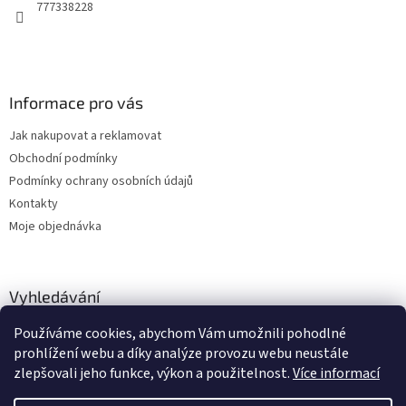
r
777338228
v
k
y
v
ý
Informace pro vás
p
i
Jak nakupovat a reklamovat
s
u
Obchodní podmínky
Podmínky ochrany osobních údajů
Kontakty
Moje objednávka
Vyhledávání
Používáme cookies, abychom Vám umožnili pohodlné
HLEDAT
prohlížení webu a díky analýze provozu webu neustále
zlepšovali jeho funkce, výkon a použitelnost.
Více informací