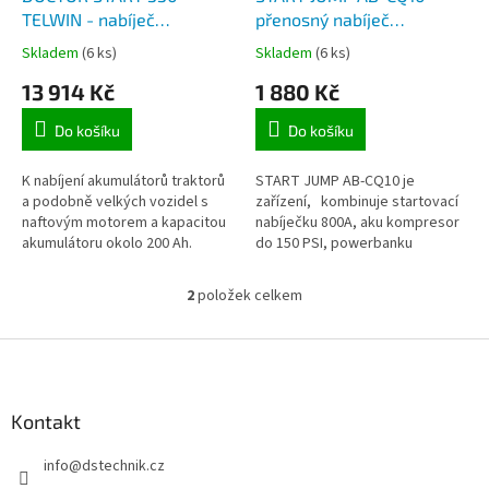
u
TELWIN - nabíječ
přenosný nabíječ
k
akumulátorů 12V a 24V,
akumulátorů 12V,
Skladem
(6 ks)
Skladem
(6 ks)
t
pomocné startování,
pomocné startování, aku
13 914 Kč
1 880 Kč
ů
napájení 230V
kompresor, powerbanka
15000mAh, nabíjení z USB
Do košíku
Do košíku
K nabíjení akumulátorů traktorů
START JUMP AB-CQ10 je
a podobně velkých vozidel s
zařízení, kombinuje startovací
naftovým motorem a kapacitou
nabíječku 800A, aku kompresor
akumulátoru okolo 200 Ah.
do 150 PSI, powerbanku
15000mAh a LED svítilnu v
jednom kompaktním
2
položek celkem
O
přenosném...
v
l
Z
á
á
d
p
a
a
Kontakt
c
t
í
info
@
dstechnik.cz
í
p