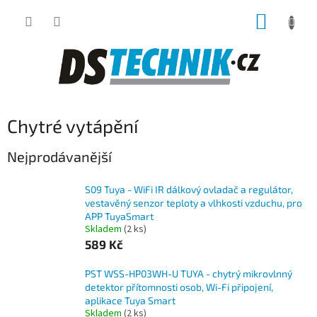
Přejít
NÁKUP
na
obsah
KOŠÍK
Chytré vytápění
Nejprodávanější
S09 Tuya - WiFi IR dálkový ovladač a regulátor,
vestavěný senzor teploty a vlhkosti vzduchu, pro
APP TuyaSmart
Skladem
(2 ks)
589 Kč
PST WSS-HP03WH-U TUYA - chytrý mikrovlnný
detektor přítomnosti osob, Wi-Fi připojení,
aplikace Tuya Smart
Skladem
(2 ks)