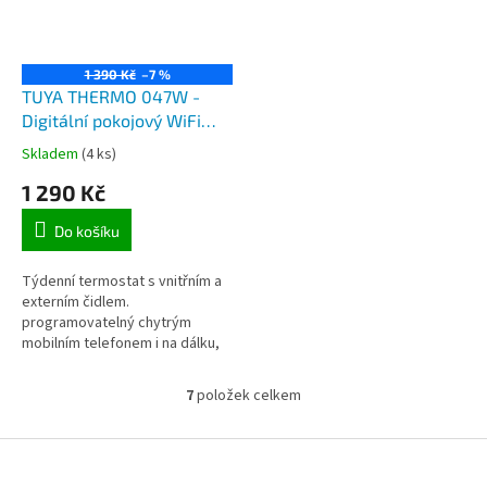
1 390 Kč
–7 %
TUYA THERMO 047W -
Digitální pokojový WiFi
termostat s interní i
Skladem
(4 ks)
externím čidlem teploty
1 290 Kč
pro aplikaci TuyaSmart
Do košíku
Týdenní termostat s vnitřním a
externím čidlem.
programovatelný chytrým
mobilním telefonem i na dálku,
možnost zapínání i vypínání
vytápění přes internet kdekoliv
7
položek celkem
O
na světě.
v
l
Z
á
á
d