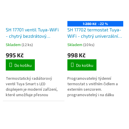
1 280 Kč
–22 %
SH 17701 ventil Tuya-WiFi
SH 17702 termostat Tuya-
- chytrý bezdrátový
WiFi - chytrý univerzální
termostatický radiátorový
WiFi termostat s interním
Skladem
(12 ks)
Skladem
(10 ks)
ventil pro mobilní aplikaci
čidlem pro aplikaci
995 Kč
998 Kč
Tuya Smart
TuyaSmart
Do košíku
Do košíku
Termostatický radiátorový
Programovatelný týdenní
ventil Tuya Smart s LED
termostat s vnitřním čidlem a
displejem je moderní zařízení,
externím senzorem.
které umožňuje přesnou
programovatelný i na dálku
regulaci teploty v místnosti
chytrým mobilním telefonem
potlačením průtoku teplé vody
aplikací TUYA SMART, možnost
radiátorem....
zapínání i...