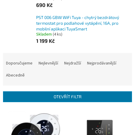
690 Kč
PST 006 GBW WiFi Tuya - chytrý bezdrátový
termostat pro podlahové vytápění, 16A, pro
mobilní aplikaci TuyaSmart
Skladem
(4 ks)
1 199 Kč
Ř
a
Doporučujeme
Nejlevnější
Nejdražší
Nejprodávanější
z
e
Abecedně
n
í
p
OTEVŘÍT FILTR
r
o
V
d
ý
u
p
k
i