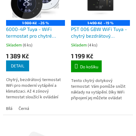
t
s
ů
p
r
o
1 900 Kč
–26 %
1 490 Kč
–19 %
d
6000-4P Tuya - WiFi
PST 006 GBW WiFi Tuya -
u
termostat pro chytré
chytrý bezdrátový
k
vytápění, pro aplikaci
termostat pro podlahové
Skladem
(6 ks)
Skladem
(4 ks)
t
TuyaSmart - 4 zónový pro
vytápění, 16A, pro mobilní
1 389 Kč
1 199 Kč
ů
2 okruhy topení, 1
aplikaci TuyaSmart
klimatizace a 1 ventilátoru
DETAIL
Do košíku
Chytrý, bezdrátový termostat
Tento chytrý dotykový
WiFi pro moderní vytápění a
termostat Vám pomůže snížit
klimatizaci. Až 4 zónový
náklady na vytápění. Díky WiFi
termostat sloužící k ovládání
připojení jej můžete ovládat
jednoho stropního ventilátoru,
vzdáleně pomocí mobilního
dvou vytápěcích jednotek a
Bílá
Černá
telefonu z jakéhokoliv místa na...
dvou...