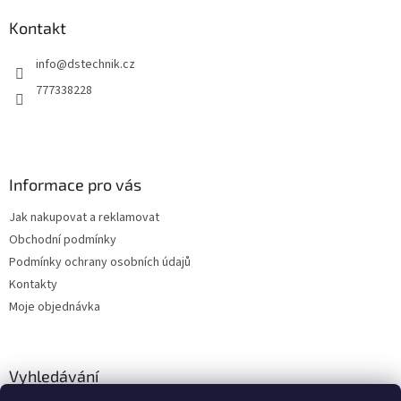
p
a
a
Kontakt
c
t
í
info
@
dstechnik.cz
í
p
r
777338228
v
k
y
v
ý
Informace pro vás
p
i
Jak nakupovat a reklamovat
s
u
Obchodní podmínky
Podmínky ochrany osobních údajů
Kontakty
Moje objednávka
Vyhledávání