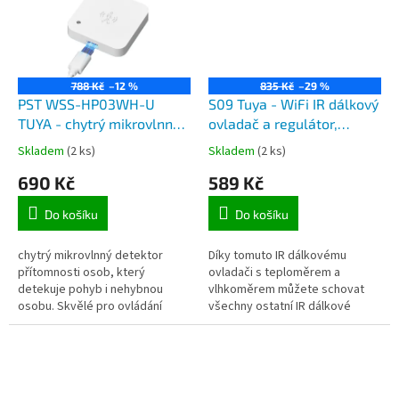
788 Kč
–12 %
835 Kč
–29 %
PST WSS-HP03WH-U
S09 Tuya - WiFi IR dálkový
TUYA - chytrý mikrovlnný
ovladač a regulátor,
detektor přítomnosti osob,
vestavěný senzor teploty
Skladem
(2 ks)
Skladem
(2 ks)
Wi-Fi připojení, aplikace
a vlhkosti vzduchu, pro
690 Kč
589 Kč
Tuya Smart
APP TuyaSmart
Do košíku
Do košíku
chytrý mikrovlnný detektor
Díky tomuto IR dálkovému
přítomnosti osob, který
ovladači s teploměrem a
detekuje pohyb i nehybnou
vlhkoměrem můžete schovat
osobu. Skvělé pro ovládání
všechny ostatní IR dálkové
spotřeby energií, nebo dalších
ovladače od TV, DVD
chytrých zařízení v rámci
přehrávače, klimatizace,
aplikace Tuya...
ventilátoru a dalšího...