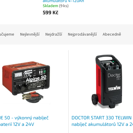
akumulátorů 4-120Ah
Skladem
(9 ks)
599 Kč
učujeme
Nejlevnější
Nejdražší
Nejprodávanější
Abecedně
E 50 - výkonný nabíječ
DOCTOR START 330 TELWIN 
aterií 12V a 24V
nabíječ akumulátorů 12V a 2
pomocné startování, napáje