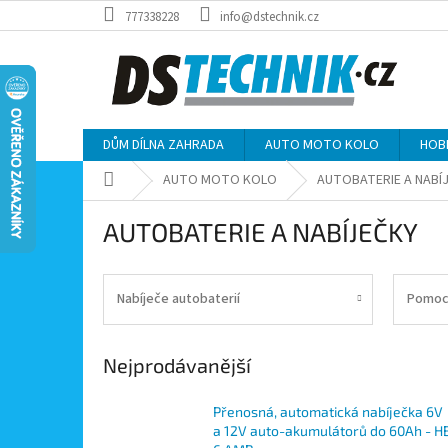
Přejít
777338228
info@dstechnik.cz
na
obsah
DŮM DÍLNA ZAHRADA
AUTO MOTO KOLO
HOB
Domů
AUTO MOTO KOLO
AUTOBATERIE A NABÍ
AUTOBATERIE A NABÍJEČKY
Nabíječe autobaterií
Pomocn
Nejprodávanější
Přenosná, automatická nabíječka 6V
a 12V auto-akumulátorů do 60Ah - H