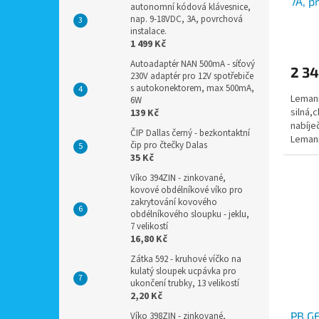
7A, p
autonomní kódová klávesnice,
autom
nap. 9-18VDC, 3A, povrchová
instalace.
1 499 Kč
Autoadaptér NAN 500mA - síťový
2 34
230V adaptér pro 12V spotřebiče
s autokonektorem, max 500mA,
Lemani
6W
silná,
139 Kč
nabíje
ČIP Dallas černý - bezkontaktní
Lemani
čip pro čtečky Dalas
olověn
35 Kč
Víko 394ZIN - zinkované,
kovové obdélníkové víko pro
zakrytování kovového
obdélníkového sloupku - jeklu,
7 velikostí
16,80 Kč
Zátka 592 - kruhové víčko na
kulatý sloupek ucpávka pro
ukončení trubky, 13 velikostí
2,20 Kč
PB GE
Víko 398ZIN - zinkované,