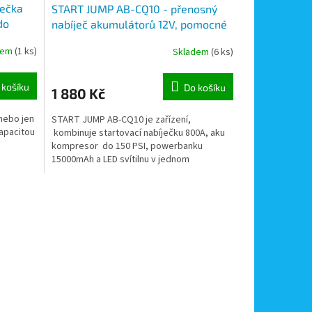
ječka
START JUMP AB-CQ10 - přenosný
do
nabíječ akumulátorů 12V, pomocné
startování, aku kompresor,
dem
(1 ks)
Skladem
(6 ks)
powerbanka 15000mAh, nabíjení z
USB
 košíku
Do košíku
1 880 Kč
 nebo jen
START JUMP AB-CQ10 je zařízení,
kapacitou
kombinuje startovací nabíječku 800A, aku
kompresor do 150 PSI, powerbanku
15000mAh a LED svítilnu v jednom
kompaktním přenosném...