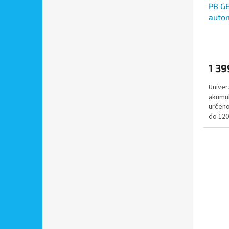
PB GE
autom
která
24V
1 39
Univer
akumul
určeno
do 120