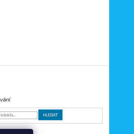
vání
HLEDAT