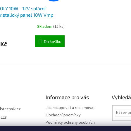
OLY 10W - 12V solární
ristalický panel 10W Vmp
Skladem
(15 ks)
Do košíku
 Kč
O
v
l
á
d
a
c
í
Informace pro vás
Vyhledá
p
r
Jak nakupovat a reklamovat
dstechnik.cz
v
Obchodní podmínky
8228
k
Podmínky ochrany osobních
y
údajů
v