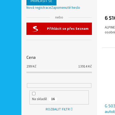
PŘIHLÁSIT SE
Nová registrace
Zapomenuté heslo
6 51
nebo
ALPINE
Přihlásit se přes Seznam
osobní
Cena
299
Kč
13914
Kč
Na skladě
16
G 503
ROZBALIT FILTR
autob