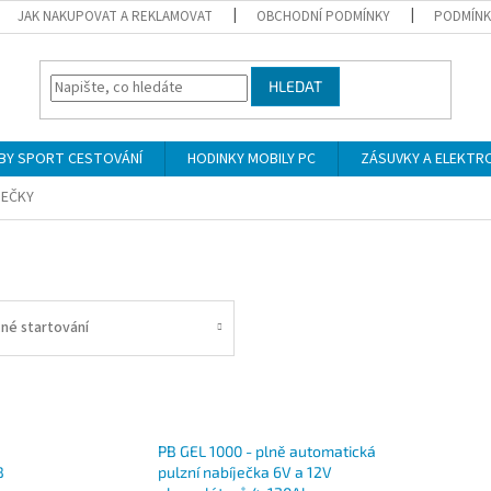
JAK NAKUPOVAT A REKLAMOVAT
OBCHODNÍ PODMÍNKY
PODMÍNK
HLEDAT
BY SPORT CESTOVÁNÍ
HODINKY MOBILY PC
ZÁSUVKY A ELEKTR
JEČKY
é startování
PB GEL 1000 - plně automatická
B
pulzní nabíječka 6V a 12V