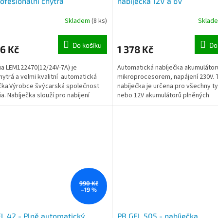
rofesionální chytrá
nabíječka 12V a 6V
atická nabíječka
Skladem
(8 ks)
Sklad
Do košíku
Do
6 Kč
1 378 Kč
a LEM122470(12/24V-7A) je
Automatická nabíječka akumulátor
chytrá a velmi kvalitní automatická
mikroprocesorem, napájení 230V. 
čka.Výrobce švýcarská společnost
nabíječka je určena pro všechny t
a. Nabíječka slouží pro nabíjení
nebo 12V akumulátorů plněných
ých...
elektrolytem (bezúdržbové GEL...
990 Kč
–19 %
L 42 - Plně automatický
PB GEL 505 - nabíječka