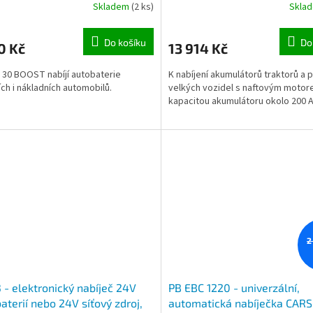
Skladem
(2 ks)
Skla
Do košíku
Do
0 Kč
13 914 Kč
 30 BOOST nabíjí autobaterie
K nabíjení akumulátorů traktorů a
ch i nákladních automobilů.
velkých vozidel s naftovým motor
kapacitou akumulátoru okolo 200 A
2
 - elektronický nabíječ 24V
PB EBC 1220 - univerzální,
aterií nebo 24V síťový zdroj,
automatická nabíječka CARS