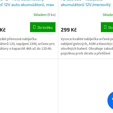
eč 12V auto akumulátorů, max
akumulátorů 12V,Jmenovitý
výstupní proud 650 mA
Skladem
(5 ks)
Sklad
Do košíku
Do
 Kč
299 Kč
zální přenosná nabíječka
Vysoce kvalitní nabíječka určená p
átorů 12V, napájení 230V, určeno pro
nabíjení gelových, AGM a klasickýc
átory o kapacitě 4Ah až do 120 Ah.
olověných baterií. Obsahuje zabu
pojistkou proti zkratu a přetížení