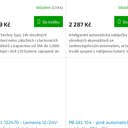
10A
max. výkon 20A
Skladem
(13 ks)
Skla
Do košíku
Do
9 Kč
2 287 Kč
 všechny typy 24V olověných
Inteligentní automatická nabíječka
terií nebo záložních i startovacích
olověných akumulátorů se
átorů s kapacitou od 3Ah do 120Ah
sedmistupňovým automatem, urče
abíjet i dvě 12V baterie zapojené do
trvalé spojení s nabíjenou baterií.
pro záložní zdroje, karavany,...
L 122470 - Lemania 12/24V-
PB GEL 154 - plně automatic