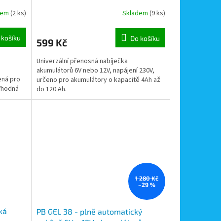
akumulátorů 4-120Ah
dem
(2 ks)
Skladem
(9 ks)
 košíku
Do košíku
599 Kč
Univerzální přenosná nabíječka
akumulátorů 6V nebo 12V, napájení 230V,
ná pro
určeno pro akumulátory o kapacitě 4Ah až
 Vhodná
do 120 Ah.
1 280 Kč
–29 %
ká
PB GEL 38 - plně automatický