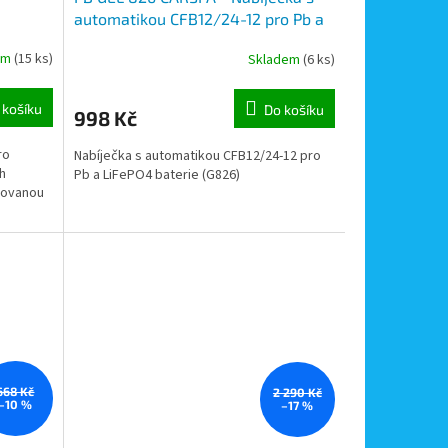
automatikou CFB12/24-12 pro Pb a
LiFePO4 baterie do 200Ah
em
(15 ks)
Skladem
(6 ks)
 košíku
Do košíku
998 Kč
ro
Nabíječka s automatikou CFB12/24-12 pro
h
Pb a LiFePO4 baterie (G826)
dovanou
668 Kč
2 290 Kč
–10 %
–17 %