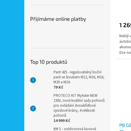
max 
Přijímáme online platby
1 26
Nabíjí
autoba
akumul
(lze n
série).
Top 10 produktů
Pant 425 - regulovatelný boční
pant se šroubem M12, M16, M18,
M20 a M24.
79 Kč
PROTECO KIT MyAster NEW
230V, nové kvalitní sady pohonů
pro ovládání dvoukřídlové
vjezdové brány, 4 velikosti
pohonů
14 999 Kč
PB GE
KM 5 - outdoorová kovová