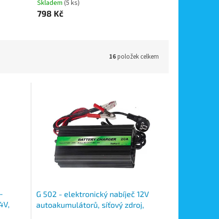
Skladem
(5 ks)
798 Kč
16
položek celkem
-
G 502 - elektronický nabíječ 12V
4V,
autoakumulátorů, síťový zdroj,
ní 230V
výstupní proud 20A