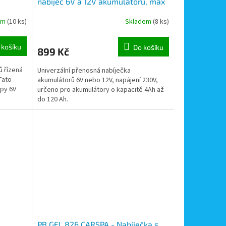
nabíječ 6V a 12V akumulátorů, max
3,8A, LCD displej
em
(10 ks)
Skladem
(8 ks)
 košíku
Do košíku
899 Kč
ů řízená
Univerzální přenosná nabíječka
Tato
akumulátorů 6V nebo 12V, napájení 230V,
ypy 6V
určeno pro akumulátory o kapacitě 4Ah až
do 120 Ah.
PB GEL 826 CARSPA - Nabíječka s