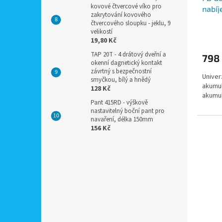
kovové čtvercové víko pro
nabíj
zakrytování kovového
4A
čtvercového sloupku - jeklu, 9
velikostí
19,80 Kč
TAP 20T - 4 drátový dveřní a
798
okenní dagnetický kontakt
závrtný s bezpečnostní
Univer
smyčkou, bílý a hnědý
akumul
128 Kč
akumul
Pant 415RD - výškově
nastavitelný boční pant pro
navaření, délka 150mm
156 Kč