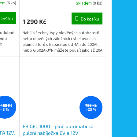
dem
(6 ks)
Skladem
(8 ks)
 košíku
Do košíku
1 290 Kč
 podobně
Nabíjí všechny typy olověných autobaterií
em a
nebo olověných záložních i startovacích
h.
akumulátorů s kapacitou od 4Ah do 200Ah,
nebo G 502A-JYN můžete použít jako až 20A
zdroj pro...
 488 Kč
788 Kč
–8 %
–23 %
PB GEL 1000 - plně automatická
PA 12V,
pulzní nabíječka 6V a 12V