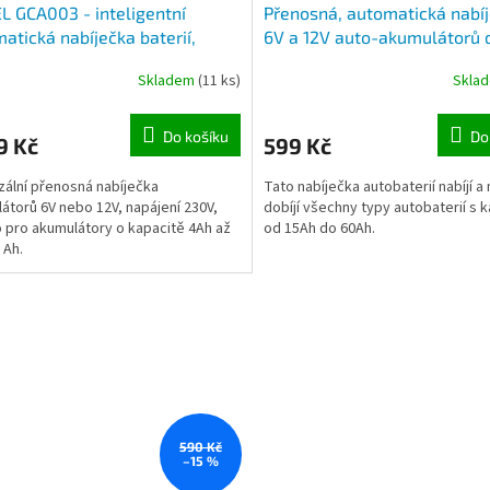
L GCA003 - inteligentní
Přenosná, automatická nabí
atická nabíječka baterií,
6V a 12V auto-akumulátorů 
 je navržena pro nabíjení 12V a
60Ah - HB 6 AMP
Skladem
(11 ks)
Skla
Do košíku
Do
9 Kč
599 Kč
zální přenosná nabíječka
Tato nabíječka autobaterií nabíjí a
átorů 6V nebo 12V, napájení 230V,
dobíjí všechny typy autobaterií s 
 pro akumulátory o kapacitě 4Ah až
od 15Ah do 60Ah.
 Ah.
590 Kč
–15 %