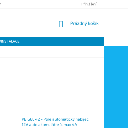
Y OCHRANY OSOBNÍCH ÚDAJŮ
KONTAKTY
Přihlášení
MOJE OBJEDNÁVKA
NÁKUPNÍ
Prázdný košík
KOŠÍK
OINSTALACE
PB GEL 42 - Plně automatický nabíječ
12V auto akumulátorů, max 4A