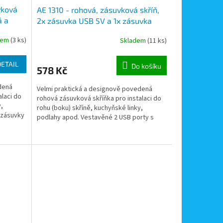
vková
AE 1310 - rohová, zásuvková skříň,
á a
2x zásuvka USB 5V a 1x zásuvka
230V
dem
(3 ks)
Skladem
(11 ks)
DETAIL
Do košíku
578 Kč
dená
Velmi praktická a designově povedená
alaci do
rohová zásuvková skříňka pro instalaci do
y,
rohu (boku) skříně, kuchyňské linky,
 zásuvky
podlahy apod. Vestavěné 2 USB porty s
napětím 5V a 1 síťová...