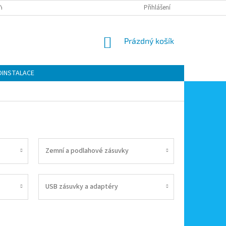
Y OCHRANY OSOBNÍCH ÚDAJŮ
KONTAKTY
Přihlášení
MOJE OBJEDNÁVKA
NÁKUPNÍ
Prázdný košík
KOŠÍK
OINSTALACE
Zemní a podlahové zásuvky
USB zásuvky a adaptéry