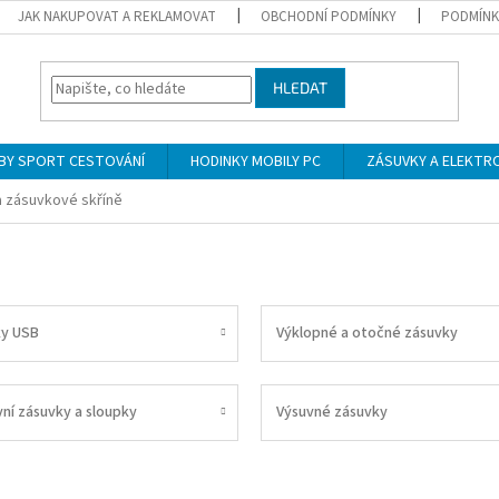
JAK NAKUPOVAT A REKLAMOVAT
OBCHODNÍ PODMÍNKY
PODMÍNK
HLEDAT
BY SPORT CESTOVÁNÍ
HODINKY MOBILY PC
ZÁSUVKY A ELEKTR
a zásuvkové skříně
y USB
Výklopné a otočné zásuvky
ní zásuvky a sloupky
Výsuvné zásuvky