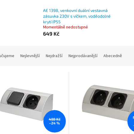
AE 1398, venkovní duální vestavná
zásuvka 230V s víčkem, voděodolné
krytí IP55
Momentálně nedostupné
649 Kč
učujeme
Nejlevnější
Nejdražší
Nejprodávanější
Abecedně
488 Kč
–24 %