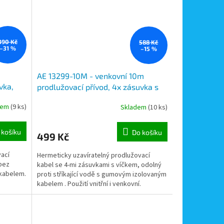
390 Kč
588 Kč
–31 %
–15 %
AE 13299-10M - venkovní 10m
vka,
prodlužovací přívod, 4x zásuvka s
víčkem, krytí IP44, háček pro
dem
(9 ks)
Skladem
(10 ks)
zavěšení
 košíku
Do košíku
499 Kč
vací
Hermeticky uzavíratelný prodlužovací
 bez
kabel se 4-mi zásuvkami s víčkem, odolný
kabelem.
proti stříkající vodě s gumovým izolovaným
kabelem . Použití vnitřní i venkovní.