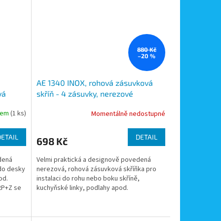
880 Kč
–20 %
AE 1340 INOX, rohová zásuvková
vá
skříň - 4 zásuvky, nerezové
íbrná,
provedení
dem
(1 ks)
Momentálně nedostupné
DETAIL
DETAIL
698 Kč
dená
Velmi praktická a designově povedená
 do desky
nerezová, rohová zásuvková skříňka pro
od.
instalaci do rohu nebo boku skříně,
2P+Z se
kuchyňské linky, podlahy apod.