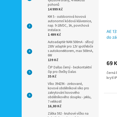
vjezdové brány, 4 velikosti
pohonů
14 999 Kč
KM 5 - outdoorová kovová
autonomní kódová klávesnice,
nap. 9-18VDC, 3A, povrchová
instalace.
AE 13
1 499 Kč
do zá
Autoadaptér NAN 500mA - síťový
230V adaptér pro 12V spotřebiče
s autokonektorem, max 500mA,
6W
139 Kč
69 
ČIP Dallas černý - bezkontaktní
čip pro čtečky Dalas
černá 
35 Kč
krytí I
Víko 394ZIN - zinkované,
kovové obdélníkové víko pro
zakrytování kovového
obdélníkového sloupku - jeklu,
7 velikostí
16,80 Kč
Zátka 592 - kruhové víčko na