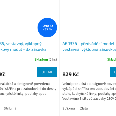
1 290 Kč
–35 %
35, vestavný, výklopný
AE 1336 - předváděcí model,
kový modul - 3x zásuvka
vestavná, výklopná zásuvko
 barva černá a stříbrná
skříňka - 3 zásuvky 230V, stř
Skladem
(5 ks)
Skla
zlatá a mosaz
DETAIL
 Kč
829 Kč
praktická a designově povedená
Velmi praktická a designově pove
ěcí skříňka pro zabudování do desky
vyklápěcí skříňka pro zabudování
 kuchyňské linky, podlahy apod.
stolu, kuchyňské linky, podlahy ap
Vestavěné 3 síťové zásuvky 230V 
středovým...
Stříbrná
Stříbrná
Zlatá