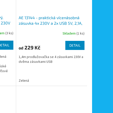
ý,
AE 13144 - praktická vícenásobná
a 230V
zásuvka 4x 230V a 2x USB 5V, 2,1A,
ná a
kabel 1,4m
dem
(3 ks)
Skladem
(1 ks)
DETAIL
DETAIL
229 Kč
od
dená
1,4m prodlužovačka se 4 zásuvkami 230V a
dvěma zásuvkami USB
ňské
síťové
Zelená