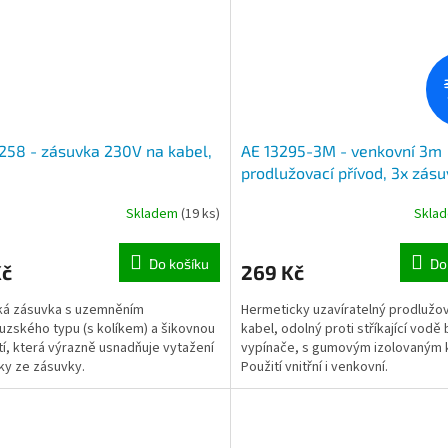
258 - zásuvka 230V na kabel,
AE 13295-3M - venkovní 3m
prodlužovací přívod, 3x zásu
krytí IP44.
Skladem
(19 ks)
Skla
Do košíku
Do
Kč
269 Kč
ká zásuvka s uzemněním
Hermeticky uzavíratelný prodlužo
uzského typu (s kolíkem) a šikovnou
kabel, odolný proti stříkající vodě
tí, která výrazně usnadňuje vytažení
vypínače, s gumovým izolovaným 
ky ze zásuvky.
Použití vnitřní i venkovní.