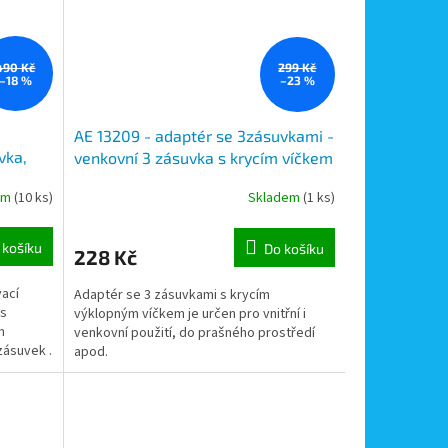
490 Kč
299 Kč
–18 %
–23 %
AE 13209 - adaptér se 3zásuvkami -
vka,
venkovní 3 zásuvka s krycím víčkem
zásuvek 230V
em
(10 ks)
Skladem
(1 ks)
 košíku
Do košíku
228 Kč
vací
Adaptér se 3 zásuvkami s krycím
 s
výklopným víčkem je určen pro vnitřní i
m
venkovní použití, do prašného prostředí
zásuvek .
apod.