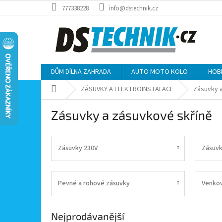
Přejít
777338228
info@dstechnik.cz
na
obsah
DŮM DÍLNA ZAHRADA
AUTO MOTO KOLO
HOB
Domů
ZÁSUVKY A ELEKTROINSTALACE
Zásuvky 
Zásuvky a zásuvkové skříně
Zásuvky 230V
Zásuvk
Pevné a rohové zásuvky
Venkov
Nejprodávanější