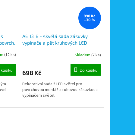
998 Kč
–30 %
 s
AE 1318 - skvělá sada zásuvky,
povrch,
vypínače a pět kruhových LED
světel 2W, průměr 65mm
em
(12 ks)
Skladem
(7 ks)
 košíku
Do košíku
698 Kč
pným
Dekorativní sada 5 LED světel pro
ovní
povrchovou montáž a rohovou zásuvkou s
vypínačem světel.