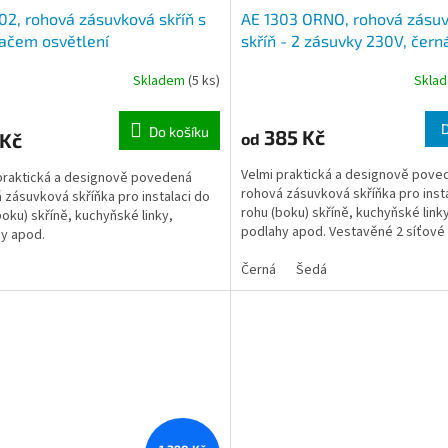
02, rohová zásuvková skříň s
AE 1303 ORNO, rohová zásu
ačem osvětlení
skříň - 2 zásuvky 230V, čern
šedá barva
Skladem
(5 ks)
Skla
Do košíku
385 Kč
 Kč
od
Velmi praktická a designově pove
praktická a designově povedená
rohová zásuvková skříňka pro inst
 zásuvková skříňka pro instalaci do
rohu (boku) skříně, kuchyňské link
boku) skříně, kuchyňské linky,
podlahy apod. Vestavěné 2 síťové
y apod.
230V se středovým...
Černá
Šedá