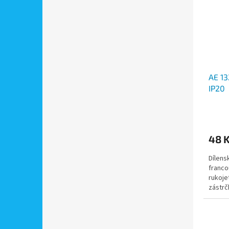
AE 13
IP20
48 
Dílens
franco
rukoje
zástrč