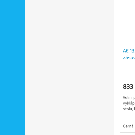
AE 13
zásuv
230V,
833
Velmi 
vykláp
stolu,
Černá