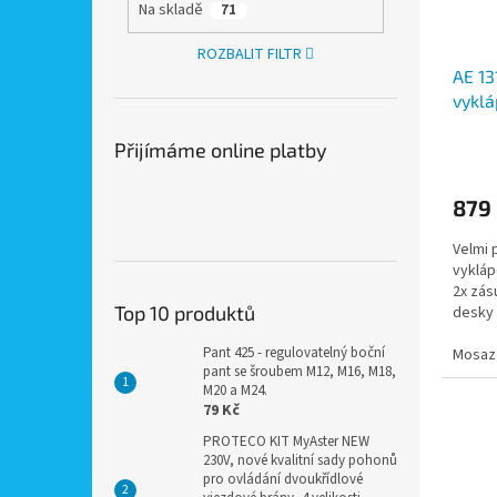
Na skladě
71
ROZBALIT FILTR
AE 13
vyklá
230V 
Přijímáme online platby
zdroj
879
Velmi 
vykláp
2x zás
Top 10 produktů
desky 
apod.
Pant 425 - regulovatelný boční
Mosaz
pant se šroubem M12, M16, M18,
M20 a M24.
79 Kč
PROTECO KIT MyAster NEW
230V, nové kvalitní sady pohonů
pro ovládání dvoukřídlové