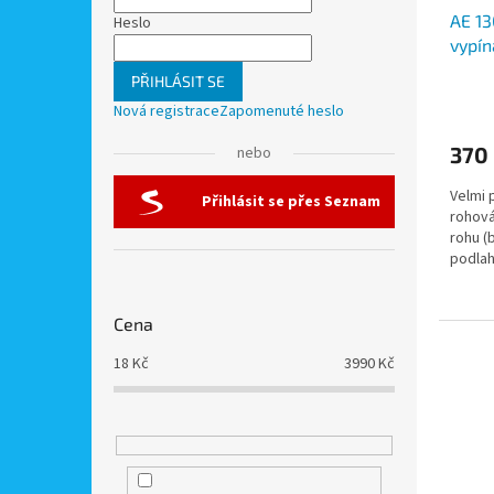
u
l
ů
AE 13
k
Heslo
vypín
t
ů
PŘIHLÁSIT SE
Nová registrace
Zapomenuté heslo
370
nebo
Velmi 
Přihlásit se přes Seznam
rohová
rohu (
podlah
Cena
18
Kč
3990
Kč