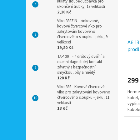
kulatý sloupek ucpávka pro
ukončení trubky, 13 velikostí
2,20 Kč
Víko 398ZIN - zinkované,
kovové čtvercové víko pro
zakrytování kovového
čtvercového sloupku - jeklu, 9
AE 13
velikostí
19,80 Kč
prodl
krytí
TAP 20T - 4 drátový dveřní a
okenní dagnetický kontakt
závrtný s bezpečnostní
smyčkou, bílý a hnědý
128 Kč
299
Víko 398 - Kovové čtvercové
Hermet
víko pro zakrytování kovového
kabel, 
čtvercového sloupku - jeklu, 11
velikostí
vypín
18 Kč
kabele
Použití