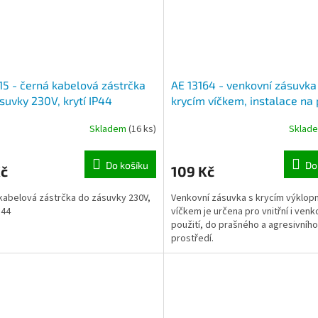
15 - černá kabelová zástrčka
AE 13164 - venkovní zásuvka
suvky 230V, krytí IP44
krycím víčkem, instalace na 
IP44
Skladem
(16 ks)
Sklad
Do košíku
Do
Kč
109 Kč
kabelová zástrčka do zásuvky 230V,
Venkovní zásuvka s krycím výklo
P44
víčkem je určena pro vnitřní i venk
použití, do prašného a agresivního
prostředí.