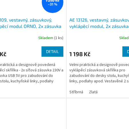
1 290 Kč
–31 %
109, vestavný, zásuvkový,
AE 13126, vestavný, zásuvkov
pěcí modul ORNO, 2x zásuvka
vyklápěcí modul, 2x zásuvk
a 2x zásuvka USB včetně
a 2x zásuvka USB, barva čer
Skladem
(1 ks)
Skla
e
stříbrná
DETAIL
 Kč
1 198 Kč
praktická a designově povedená
Velmi praktická a designově pove
ěcí skříňka - 2x síťová zásuvka 230V a
vyklápěcí zásuvková skříňka pro
uvka USB 5V pro zabudování do
zabudování do desky stolu, kuchy
stolu, kuchyňské linky, podlahy
linky, podlahy apod. Vestavěné 2 
zásuvky 230V a 2 zásuvky USB 5V.
Stříbrná
Zlatá