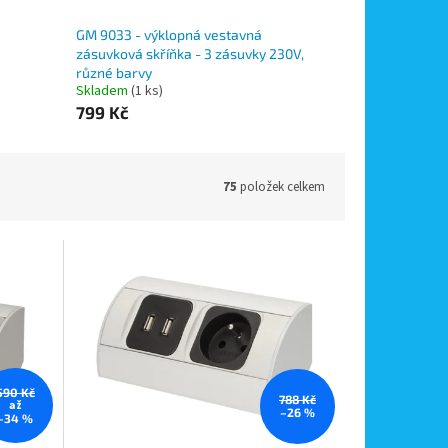
GM 9033 - výklopná vestavná
zásuvková skříňka - 3 zásuvky 230V,
různé barvy
Skladem
(1 ks)
799 Kč
75
položek celkem
590 Kč
788 Kč
až
–26 %
–34 %