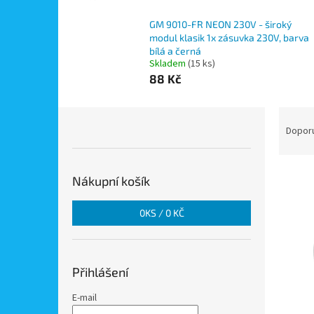
GM 9010-FR NEON 230V - široký
modul klasik 1x zásuvka 230V, barva
bílá a černá
Skladem
(15 ks)
88 Kč
P
Ř
o
a
Dopor
s
z
t
e
V
r
n
Nákupní košík
ý
a
í
p
n
p
0
KS /
0 KČ
i
n
r
s
í
o
p
p
d
r
a
u
Přihlášení
o
n
k
d
e
E-mail
t