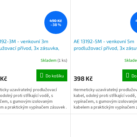
490 Kč
–38 %
192-3M - venkovní 3m
AE 13192-5M - venkovní 5m
užovací přívod, 3x zásuvka,
prodlužovací přívod, 3x zásu
 IP44, vypínač zásuvek
krytí IP44, vypínač zásuvek
Skladem
(1 ks)
Sklad
Do košíku
Do
 Kč
398 Kč
icky uzavíratelný prodlužovací
Hermeticky uzavíratelný prodlužo
odolný proti stříkající vodě, s
kabel, odolný proti stříkající vodě,
ačem, s gumovým izolovaným
vypínačem, s gumovým izolovaný
m a praktickým vypínačem zásuvek .
kabelem a praktickým vypínačem 
 vnitřní i venkovní.
Použití vnitřní i venkovní.