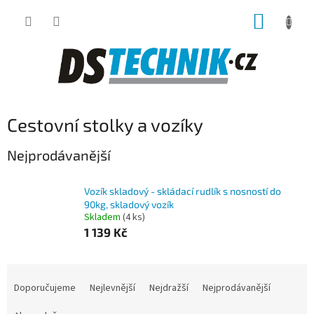
Přejít
NÁKUP
na
obsah
KOŠÍK
Cestovní stolky a vozíky
Nejprodávanější
Vozík skladový - skládací rudlík s nosností do
90kg, skladový vozík
Skladem
(4 ks)
1 139 Kč
Ř
a
Doporučujeme
Nejlevnější
Nejdražší
Nejprodávanější
z