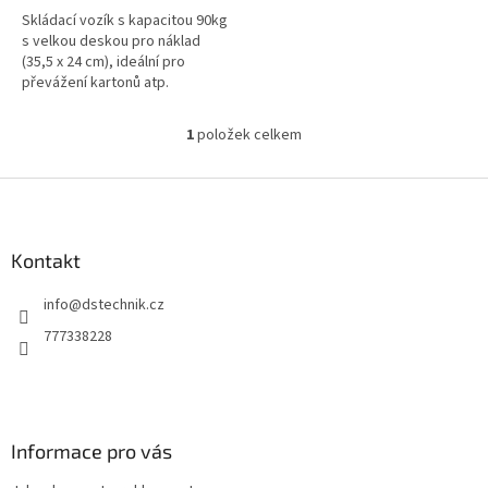
Skládací vozík s kapacitou 90kg
s velkou deskou pro náklad
(35,5 x 24 cm), ideální pro
převážení kartonů atp.
1
položek celkem
O
v
l
Z
á
á
d
p
a
a
Kontakt
c
t
í
info
@
dstechnik.cz
í
p
r
777338228
v
k
y
v
ý
Informace pro vás
p
i