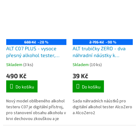
688 Kč
–28 %
2 795 Kč
–98 %
ALT C07 PLUS - vysoce
ALT trubičky ZERO - dva
přesný alkohol tester,
náhradní náústky k
dechový analyzátor, USB
alkoholtesteru ALT ZERO 2
Skladem
(3 ks)
Skladem
(10 ks)
dobíjení, LCD displej,
490 Kč
39 Kč
detektor alkoholu s
rozsahem měření 0-1,9‰
Do košíku
Do košíku
Nový model oblíbeného alkohol
Sada náhradních náústků pro
testeru C07 je digitální přístroj,
digitální alkohol tester AlcoZero
pro stanovení obsahu alkoholu v
a AlcoZero2
krvi dechovou zkouškou a je
nabíjecí z USB zásuvky.