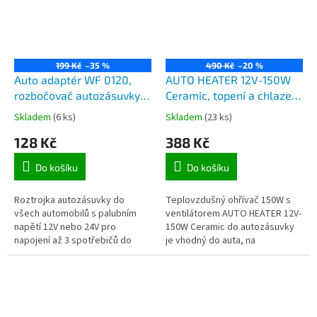
199 Kč
–35 %
490 Kč
–20 %
Auto adaptér WF 0120,
AUTO HEATER 12V-150W
rozbočovač autozásuvky s
Ceramic, topení a chlazení
USB portem do
do auta na 12V do
Skladem
(6 ks)
Skladem
(23 ks)
autozapalovače
autozásuvky
128 Kč
388 Kč
Do košíku
Do košíku
Roztrojka autozásuvky do
Teplovzdušný ohřívač 150W s
všech automobilů s palubním
ventilátorem AUTO HEATER 12V-
napětí 12V nebo 24V pro
150W Ceramic do autozásuvky
napojení až 3 spotřebičů do
je vhodný do auta, na
jedné autozásuvky. Vestavěná
kempování či do karavanu.
zásuvka USB 5V pro napájení
nebo nabíjení...