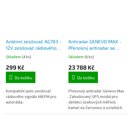
Anténní zesilovač AG783 -
Antiradar GENEVO MAX -
12V zesilovač rádiového
Přenosný antiradar se
signálu FM AM do auta,
zabudovaným GPS
Skladem
(4 ks)
Skladem
(6 ks)
nap. 12V
modulem
299 Kč
23 788 Kč
Do košíku
Do košíku
Kompaktní auto-zesilovač
Přenosný antiradar Genevo Max
rádiového signálu AM/FM pro
.Zabudovaný GPS modul pro
autorádia.
detekci úsekových měření,
kamer na červenou a ostatních
stacionárních radarů v celé
Evropě. Hlášení radarů i
nastavení...