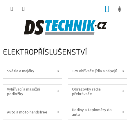
Přejít
NÁKUP
na
obsah
KOŠÍK
ELEKTROPŘÍSLUŠENSTVÍ
Světla a majáky
12V ohřívače jídla a nápojů
Vyhřívací a masážní
Obrazovky rádia
podložky
přehrávače
Hodiny a teploměry do
Auto a moto handsfree
auta