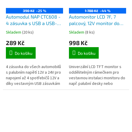
390 Kč
–25 %
1 788 Kč
–44 %
Automodul NAP CTC608 -
Automonitor LCD 7F, 7
4 zásuvka s USB a USB-C
palcový, 12V monitor do
do auta, autoadaptér, 4
auta LCD TFT s
Skladem
(20 ks)
Skladem
(8 ks)
autozásuvky 12V a 2x USB
úhlopříčkou 17,8 cm s
289 Kč
998 Kč
zásuvka 5V s kabelem
oddělitelným vestavným
rámeček
Do košíku
Do košíku
4 zásuvka do všech automobilů
Univerzální LCD TFT monitor s
s palubním napětí 12V a 24V pro
oddělitelným rámečkem pro
napojení až 4 spotřebičů 12V a
vestavnou instalaci monitoru do
díky vestavným USB zásuvkám
např. palubní desky nebo
5V i dva spotřebiče pro napájení
možnost postavit na
nebo dobíjení...
nastavitelný držák (rámeček i
držák je...