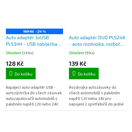
169 Kč
–24 %
Auto adaptér 3xUSB
Auto adaptér DUO PLS24A
PLS34H - USB nabíječka
- auto rozdvojka, rozbočka
do auta, 3x USB zásuvky
autozásuvky 12V do
Skladem
(14 ks)
Skladem
(9 ks)
5V, max. 3,1A
autozapalovače
128 Kč
139 Kč
Do košíku
Do košíku
Napájecí auto-adaptér USB -
Rozdvojka autozásuvky do
autozástrčka do všech zásuvek
všech automobilů s palubním
autozapalovačů automobilů s
napětí 12V nebo 24V pro
palubním napětí 12V nebo 24V.
napojení 2 spotřebičů do jedné
Vestavené tři USB zástrčky pro
autozásuvky.
zapojení USB kabelu a napájení...