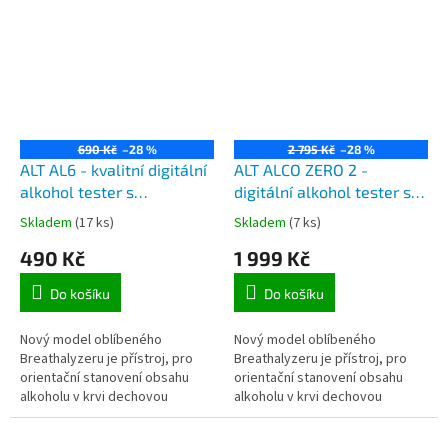
690 Kč
–28 %
2 795 Kč
–28 %
ALT AL6 - kvalitní digitální
ALT ALCO ZERO 2 -
alkohol tester s
digitální alkohol tester s
elektrochemickým
elektrochemickým
Skladem
(17 ks)
Skladem
(7 ks)
senzorem, 5 náhubků
senzorem
490 Kč
1 999 Kč
Do košíku
Do košíku
Nový model oblíbeného
Nový model oblíbeného
Breathalyzeru je přístroj, pro
Breathalyzeru je přístroj, pro
orientační stanovení obsahu
orientační stanovení obsahu
alkoholu v krvi dechovou
alkoholu v krvi dechovou
zkouškou.
zkouškou a je uložený v
praktickém kufříku černé barvy.