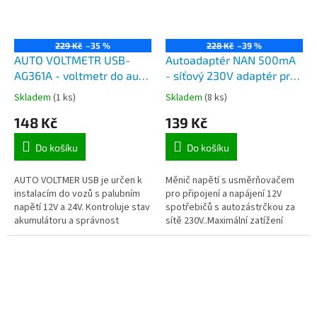
229 Kč
–35 %
228 Kč
–39 %
AUTO VOLTMETR USB-
Autoadaptér NAN 500mA
AG361A - voltmetr do auta
- síťový 230V adaptér pro
s nabíječkou USB
12V spotřebiče s
Skladem
(1 ks)
Skladem
(8 ks)
(5V/2,1A), rozsah měření
autokonektorem, max
148 Kč
139 Kč
8-30V
500mA, 6W
Do košíku
Do košíku
AUTO VOLTMER USB je určen k
Měnič napětí s usměrňovačem
instalacím do vozů s palubním
pro připojení a napájení 12V
napětí 12V a 24V. Kontroluje stav
spotřebičů s autozástrčkou za
akumulátoru a správnost
sítě 230V..Maximální zatížení
dobíjení alternátoru.
zdroje je 500mA, 6W