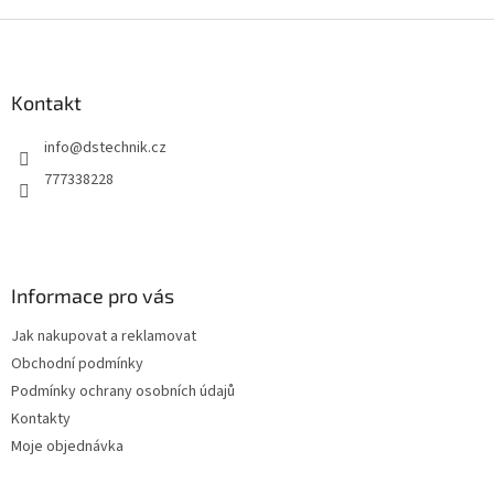
d
o
v
Z
a
á
c
á
n
í
p
í
p
a
Kontakt
r
t
v
info
@
dstechnik.cz
í
k
y
777338228
v
ý
p
i
s
Informace pro vás
u
Jak nakupovat a reklamovat
Obchodní podmínky
Podmínky ochrany osobních údajů
Kontakty
Moje objednávka