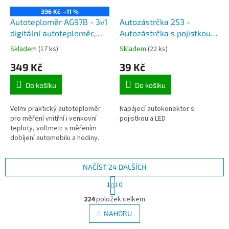
396 Kč
–11 %
Autoteploměr AG97B - 3v1
Autozástrčka 253 -
digitální autoteploměr,
Autozástrčka s pojistkou
hodiny, paluvní voltmetr
do zapalovače automobilu
Skladem
(17 ks)
Skladem
(22 ks)
349 Kč
39 Kč
Do košíku
Do košíku
Velmi praktický autoteploměr
Napájecí autokonektor s
pro měření vnitřní i venkovní
pojistkou a LED
teploty, voltmetr s měřením
dobíjení automobilu a hodiny.
NAČÍST 24 DALŠÍCH
S
1
10
t
O
r
224
položek celkem
v
á
l
NAHORU
n
á
k