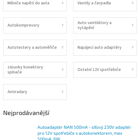
Měniče napětí do auta
Ventily a čerpadla
Auto ventilátory a
Autokompresory
vytápění
Autotestery a automěřiče
Napájecí auto adaptéry
zásuvky konektory
Ostatní 12V spotřebiče
spínače
Antiradary
Nejprodávanější
Autoadaptér NAN 500mA - síťový 230V adaptér
pro 12V spotřebiče s autokonektorem, max
500mA, 6W