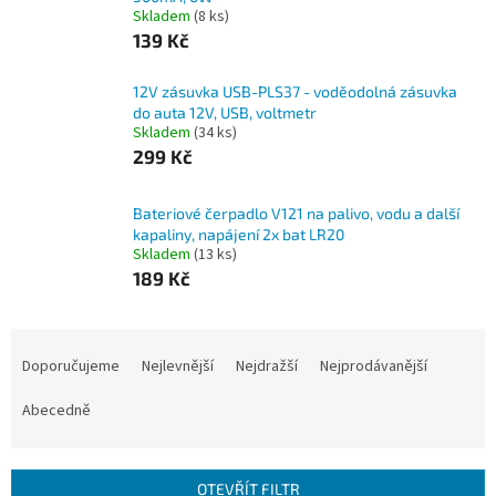
Skladem
(8 ks)
139 Kč
12V zásuvka USB-PLS37 - voděodolná zásuvka
do auta 12V, USB, voltmetr
Skladem
(34 ks)
299 Kč
Bateriové čerpadlo V121 na palivo, vodu a další
kapaliny, napájení 2x bat LR20
Skladem
(13 ks)
189 Kč
Ř
a
Doporučujeme
Nejlevnější
Nejdražší
Nejprodávanější
z
e
Abecedně
n
í
p
OTEVŘÍT FILTR