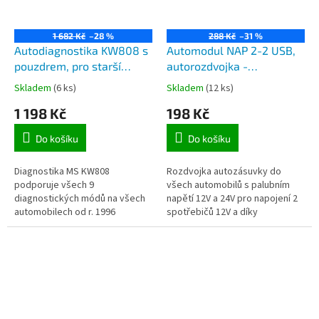
1 682 Kč
–28 %
288 Kč
–31 %
Autodiagnostika KW808 s
Automodul NAP 2-2 USB,
pouzdrem, pro starší
autorozdvojka -
automobily
autoadaptér, 2ks
Skladem
(6 ks)
Skladem
(12 ks)
autozásuvky 12V a 2x USB
1 198 Kč
198 Kč
zásuvky 5V
Do košíku
Do košíku
Diagnostika MS KW808
Rozdvojka autozásuvky do
podporuje všech 9
všech automobilů s palubním
diagnostických módů na všech
napětí 12V a 24V pro napojení 2
automobilech od r. 1996
spotřebičů 12V a díky
vestavným USB zásuvkám 5V i
dva spotřebiče pro napájení
nebo dobíjení...