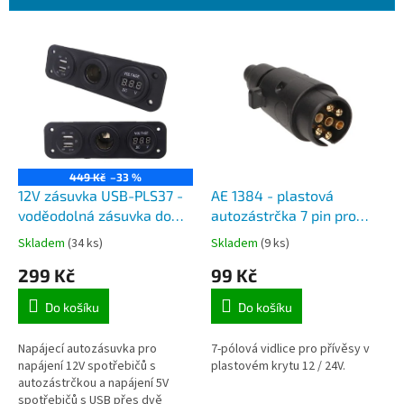
r
o
V
d
ý
u
p
k
i
t
s
ů
p
r
o
449 Kč
–33 %
d
12V zásuvka USB-PLS37 -
AE 1384 - plastová
u
voděodolná zásuvka do
autozástrčka 7 pin pro
k
auta 12V, USB, voltmetr
napojení přívěsného
Skladem
(34 ks)
Skladem
(9 ks)
t
vozíku
299 Kč
99 Kč
ů
Do košíku
Do košíku
Napájecí autozásuvka pro
7-pólová vidlice pro přívěsy v
napájení 12V spotřebičů s
plastovém krytu 12 / 24V.
autozástrčkou a napájení 5V
spotřebičů s USB přes dvě