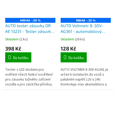
499 Kč
–20 %
198 Kč
–35 %
AUTO tester zásuvky OR
AUTO Voltmetr 8-30V-
AE 13231 - Tester zásuvky
AG361 - automobilový
přívěsu 7 pinů a 13 pinů
voltmetr do
Skladem
(2 ks)
Skladem
(26 ks)
autozapalovače 12V
398 Kč
128 Kč
Do košíku
Do košíku
Tester s LED diodami pro
AUTO VOLTMER 8-30V-AG361 je
ověření všech funkcí osvětlení
určen k instalacím do vozů s
pro zásuvku tažného zařízení
palubním napětí 12V a 24V.
vozidla a pro zástrčku přívěsu.
Kontroluje stav akumulátoru a
správnost dobíjení alternátoru.