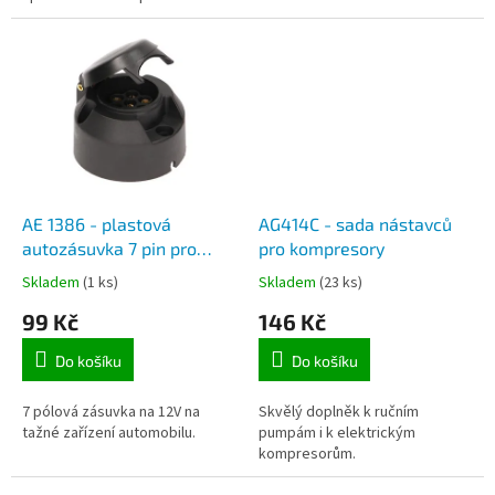
vestavěné USB
zásuvky.Červené podsvícení.
AE 1386 - plastová
AG414C - sada nástavců
autozásuvka 7 pin pro
pro kompresory
napojení přívěsného
Skladem
(1 ks)
Skladem
(23 ks)
vozíku
99 Kč
146 Kč
Do košíku
Do košíku
7 pólová zásuvka na 12V na
Skvělý doplněk k ručním
tažné zařízení automobilu.
pumpám i k elektrickým
kompresorům.