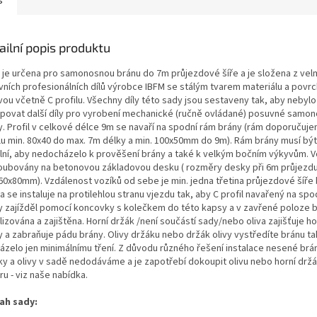
s
ailní popis produktu
 je určena pro samonosnou bránu do 7m průjezdové šíře a je složena z velmi
vních profesionálních dílů výrobce IBFM se stálým tvarem materiálu a povr
vou včetně C profilu. Všechny díly této sady jsou sestaveny tak, aby nebylo
povat další díly pro vyrobení mechanické (ručně ovládané) posuvné samo
y. Profil v celkové délce 9m se navaří na spodní rám brány (rám doporučuje
klu min. 80x40 do max. 7m délky a min. 100x50mm do 9m). Rám brány musí být
ilní, aby nedocházelo k prověšení brány a také k velkým bočním výkyvům. V
oubovány na betonovou základovou desku ( rozměry desky při 6m průjezdu 
60x80mm). Vzdálenost vozíků od sebe je min. jedna třetina průjezdové šíře 
 se instaluje na protilehlou stranu vjezdu tak, aby C profil navařený na sp
y zajížděl pomocí koncovky s kolečkem do této kapsy a v zavřené poloze b
lizována a zajištěna. Horní držák /není součástí sady/nebo oliva zajišťuje ho
y a zabraňuje pádu brány. Olivy držáku nebo držák olivy vystředíte bránu ta
ázelo jen minimálnímu tření. Z důvodu různého řešení instalace nesené brá
ky a olivy v sadě nedodáváme a je zapotřebí dokoupit olivu nebo horní držá
u - viz naše nabídka.
ah sady: