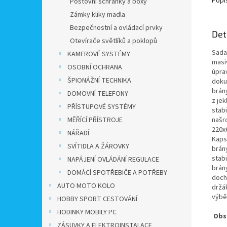
Popi
Poštovní schránky a boxy
Zámky kliky madla
Bezpečnostní a ovládací prvky
Det
Otevírače světlíků a poklopů
Sada
KAMEROVÉ SYSTÉMY
masi
OSOBNÍ OCHRANA
úpra
ŠPIONÁŽNÍ TECHNIKA
doku
brán
DOMOVNÍ TELEFONY
z je
PŘÍSTUPOVÉ SYSTÉMY
stab
MĚŘÍCÍ PŘÍSTROJE
našr
220x
NÁŘADÍ
Kapsa
SVÍTIDLA A ŽÁROVKY
brán
stabi
NAPÁJENÍ OVLÁDÁNÍ REGULACE
brán
DOMÁCÍ SPOTŘEBIČE A POTŘEBY
doch
AUTO MOTO KOLO
držá
výběr
HOBBY SPORT CESTOVÁNÍ
HODINKY MOBILY PC
Obs
ZÁSUVKY A ELEKTROINSTALACE