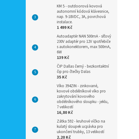
KM 5 - outdoorová kovová
autonomní kódová klávesnice,
nap. 9-18VDC, 3A, povrchová
instalace.
1 499 Kč
Autoadaptér NAN 500mA - síťový
230V adaptér pro 12V spotřebiče
s autokonektorem, max 500mA,
6W
139 Kč
ČIP Dallas černý - bezkontaktní
čip pro čtečky Dalas
35 Kč
Víko 394ZIN - zinkované,
kovové obdélníkové víko pro
zakrytování kovového
obdélníkového sloupku - jeklu,
7 velikostí
16,80 Kč
Zátka 592 - kruhové víčko na
kulatý sloupek ucpávka pro
ukončení trubky, 13 velikostí
2,20 Kč