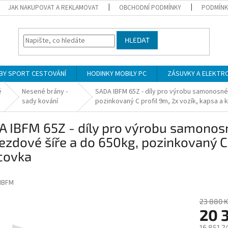
JAK NAKUPOVAT A REKLAMOVAT
OBCHODNÍ PODMÍNKY
PODMÍNK
HLEDAT
BY SPORT CESTOVÁNÍ
HODINKY MOBILY PC
ZÁSUVKY A ELEKTR
é
Nesené brány -
SADA IBFM 65Z - díly pro výrobu samonosné
sady kování
pozinkovaný C profil 9m, 2x vozík, kapsa a
A IBFM 65Z - díly pro výrobu samono
ezdové šíře a do 650kg, pozinkovaný C 
covka
IBFM
23 880 K
20 
16 851,2