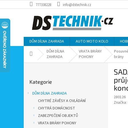
Přejít
777338228
info@dstechnik.cz
na
obsah
DŮM DÍLNA ZAHRADA
AUTO MOTO KOLO
HOB
DŮM DÍLNA
VRATA BRÁNY
Posuvn
Domů
ZAHRADA
POHONY
brány
P
SAD
o
Přeskočit
s
průj
Kategorie
kategorie
t
kon
r
DŮM DÍLNA ZAHRADA
a
280126
CHYTRÉ ZÁVĚSY A OVLÁDÁNÍ
Značka:
n
CHYTRÁ DOMÁCNOST
n
í
ZABEZPEČENÍ OBJEKTŮ
p
VRATA BRÁNY POHONY