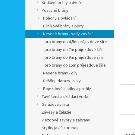
a
Křídlové brány a dveře
n
Posuvné brány
e
Pohony a ovládání
l
Hliníkové brány a ploty
Nesené brány - sady kování
pro brány do 4,5m průjezdové šíře
pro brány do 7m průjezdové šíře
pro brány do 9m průjezdové šíře
pro brány do 15m průjezdové šíře
Nesené brány - díly
Držáky, dorazy, olivy
Pojezdové kladky a profily
Zavěšená a skládací vrata
Garážová vrata
Závěsy a žaluzie
Vjezdové závory a zábrany
Krytky jeklů a trubek