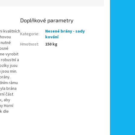
Doplňkové parametry
 kvalitních
Nesené brány - sady
Kategorie
:
chovou
kování
 nutné
Hmotnost
:
150 kg
nosné
me vyrobit
 robustní a
ozíky jsou
jsou min.
brány.
odním rámu
yla brána
rní část
k, aby
ny Horní
k dle