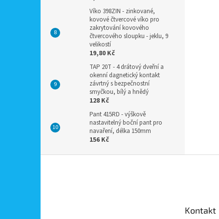
Víko 398ZIN - zinkované,
kovové čtvercové víko pro
zakrytování kovového
čtvercového sloupku - jeklu, 9
velikostí
19,80 Kč
TAP 20T - 4 drátový dveřní a
okenní dagnetický kontakt
závrtný s bezpečnostní
smyčkou, bílý a hnědý
128 Kč
Pant 415RD - výškově
nastavitelný boční pant pro
navaření, délka 150mm
156 Kč
Z
á
p
a
t
Kontakt
í