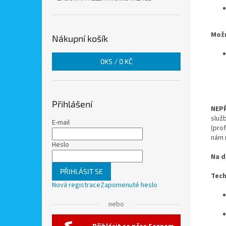
Možn
Nákupní košík
0
KS /
0 KČ
Přihlášení
NEPŘ
služ
E-mail
(pro
nám 
Heslo
Na d
PŘIHLÁSIT SE
Tech
Nová registrace
Zapomenuté heslo
nebo