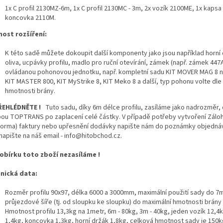
1x C profil 2130MZ-6m, 1x C profil 2130MC - 3m, 2x vozík 2100ME, 1x kapsa
koncovka 2110M.
ost rozšíření:
K této sadě můžete dokoupit další komponenty jako jsou například horní
oliva, ucpávky profilu, madlo pro ruční otevírání, zámek (např. zámek 447
ovládanou pohonovou jednotku, např. kompletní sadu KIT MOVER MAG 8 n
KIT MASTER 800, KIT MyStrike 8, KIT Meko 8 a další, typ pohonu volte dle
hmotnosti brány.
EHLÉDNĚTE !
Tuto sadu, díky 6m délce profilu, zasíláme jako nadrozměr,
bou TOPTRANS po zaplacení celé částky. V případě potřeby vytvoření Zálo
forma) faktury nebo upřesnění dodávky napište nám do poznámky objedná
napište na náš email - info@hitobchod.cz.
obírku toto zboží nezasíláme !
nická data:
Rozměr profilu 90x97, délka 6000 a 3000mm, maximální použití sady do 7
průjezdové šíře (tj. od sloupku ke sloupku) do maximální hmotnosti brány
Hmotnost profilu 13,3kg na 1metr, 6m - 80kg, 3m - 40kg, jeden vozík 12,4
1,4kg, koncovka 1,3kg, horní držák 1,8kg, celková hmotnost sady je 150k