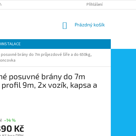
Y OCHRANY OSOBNÍCH ÚDAJŮ
KONTAKTY
Přihlášení
MOJE OBJEDNÁVKA
NÁKUPNÍ
Prázdný košík
KOŠÍK
OINSTALACE
 posuvné brány do 7m průjezdové šíře a do 650kg,
 koncovka
sné posuvné brány do 7m
profil 9m, 2x vozík, kapsa a
č
–14 %
390 Kč
4 Kč bez DPH