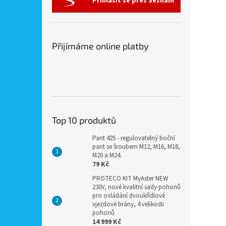
Přihlásit se přes Seznam
Přijímáme online platby
Top 10 produktů
Pant 425 - regulovatelný boční
pant se šroubem M12, M16, M18,
M20 a M24.
79 Kč
PROTECO KIT MyAster NEW
230V, nové kvalitní sady pohonů
pro ovládání dvoukřídlové
vjezdové brány, 4 velikosti
pohonů
14 999 Kč