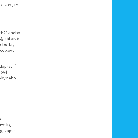
 2120M, 1x
 držák nebo
A), dálkově
ebo 15,
 celkové
 dopravní
hové
vky nebo
m
 650kg
kg, kapsa
g.