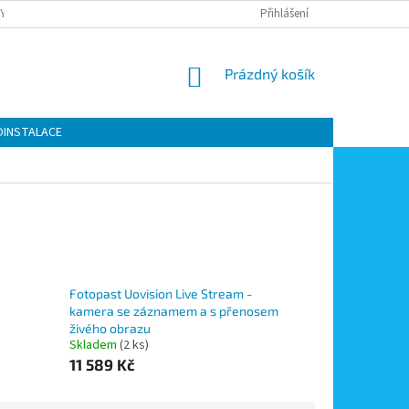
Y OCHRANY OSOBNÍCH ÚDAJŮ
KONTAKTY
Přihlášení
MOJE OBJEDNÁVKA
NÁKUPNÍ
Prázdný košík
KOŠÍK
OINSTALACE
Fotopast Uovision Live Stream -
kamera se záznamem a s přenosem
živého obrazu
Skladem
(2 ks)
11 589 Kč