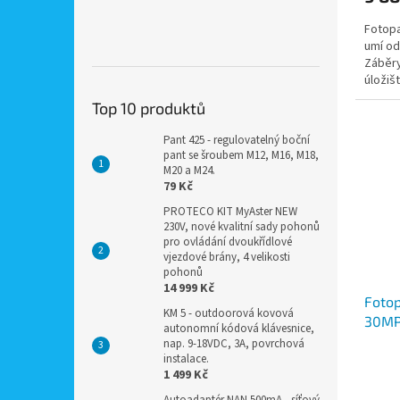
Fotopa
umí ode
Záběry
úložiš
pomocí
Top 10 produktů
Pant 425 - regulovatelný boční
pant se šroubem M12, M16, M18,
M20 a M24.
79 Kč
PROTECO KIT MyAster NEW
230V, nové kvalitní sady pohonů
pro ovládání dvoukřídlové
vjezdové brány, 4 velikosti
pohonů
14 999 Kč
Fotop
KM 5 - outdoorová kovová
30MP 
autonomní kódová klávesnice,
nap. 9-18VDC, 3A, povrchová
instalace.
1 499 Kč