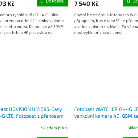
Do košíku
Do
73 Kč
7 540 Kč
st pro rychlé sítě LTE (4.G). Díky
Chytrá bezdrátová fotopast s WiFi
sti přenosu odesílá snímky v plném
připojením, které umožňuje přeno
ení anebo videa. Disponuje až 30MP
a videa v plném rozlišení! To vše n
ní pro foto a 4K pro video se...
neobvykle příznivou cenu!
past UOVISION UM 595-Easy
Fotopast WATCHER 01-4G LT
4G LTE, Fotopast s přenosem
venkovní kamera 4G, GSM s
mu z fotopasti přímo do e-
záznamem obrazu, fotografi
Skladem
(5 ks)
Skla
u
detekce pohybu, noční viděn