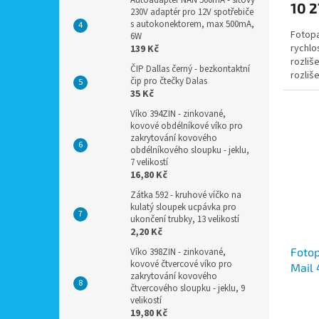
Autoadaptér NAN 500mA - síťový
10 2
230V adaptér pro 12V spotřebiče
s autokonektorem, max 500mA,
Fotopa
6W
rychlo
139 Kč
rozliš
ČIP Dallas černý - bezkontaktní
rozliše
čip pro čtečky Dalas
35 Kč
Víko 394ZIN - zinkované,
kovové obdélníkové víko pro
zakrytování kovového
obdélníkového sloupku - jeklu,
7 velikostí
16,80 Kč
Zátka 592 - kruhové víčko na
kulatý sloupek ucpávka pro
ukončení trubky, 13 velikostí
2,20 Kč
Foto
Víko 398ZIN - zinkované,
kovové čtvercové víko pro
Mail 
zakrytování kovového
zázna
čtvercového sloupku - jeklu, 9
mail
velikostí
19,80 Kč