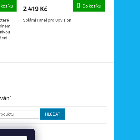
 košíku
Do košíku
2 419 Kč
které
Solární Panel pro Uovision
 plném
znivou
šení
vání
HLEDAT