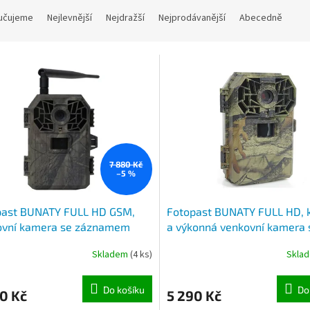
učujeme
Nejlevnější
Nejdražší
Nejprodávanější
Abecedně
7 880 Kč
–5 %
past BUNATY FULL HD GSM,
Fotopast BUNATY FULL HD, k
ovní kamera se záznamem
a výkonná venkovní kamera 
u s detekcí pohybu, noční
záznamem obrazu s detekcí
Skladem
(4 ks)
Skla
í
pohybu, noční vidění
Do košíku
Do
0 Kč
5 290 Kč