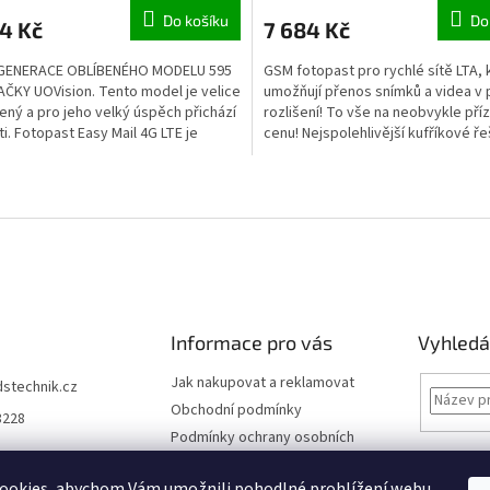
Do košíku
Do
4 Kč
7 684 Kč
GENERACE OBLÍBENÉHO MODELU 595
GSM fotopast pro rychlé sítě LTA, 
ČKY UOVision. Tento model je velice
umožňují přenos snímků a videa v
ný a pro jeho velký úspěch přichází
rozlišení! To vše na neobvykle pří
ti. Fotopast Easy Mail 4G LTE je
cenu! Nejspolehlivější kufříkové ře
á a...
chránící baterie,...
O
v
l
á
d
a
c
í
Informace pro vás
Vyhledá
p
r
Jak nakupovat a reklamovat
dstechnik.cz
v
Obchodní podmínky
k
8228
y
Podmínky ochrany osobních
v
údajů
ý
Kontakty
ookies, abychom Vám umožnili pohodlné prohlížení webu