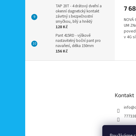
TAP 20T - 4 drátový dveřní a
7 68
okenní dagnetický kontakt
závrtný s bezpečnostní
NOVÁ 
smyčkou, bílý a hnědý
UM ZNA
128 Kč
povede
Pant 415RD - výškově
v 4G sí
nastavitelný boční pant pro
výkonn
navaření, délka 150mm
156 Kč
Z
á
p
a
t
Kontakt
í
info
@
77733
Používáme c