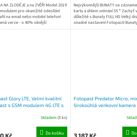
 NA ZLODĚJE a na ZVĚŘ! Model 2019
Nejvýkonnější BUNATY se záznam
modulem pro okamžité odesílání
kartu a úhlem snímání 55 ° Zachyť 
afií na email nebo mobilní telefon!
důležité s Bunaty FULL HD Velký dis
ená verze - o 40% silnější
snadné nastavení Fotopasti Bunaty
elný přísvit s 42...
České republice k...
ast Glory LTE, Velmi kvalitní
Fotopast Predator Micro, mi
ast s GSM modulem 4G LTE s
širokoúhlá venkovní kamera
láním snímků a videa ve full
záznamem obrazu, fotografi
Skladem
(5 ks)
Skla
detekce pohybu, noční viděn
Do košíku
Do
0 Kč
3 187 Kč