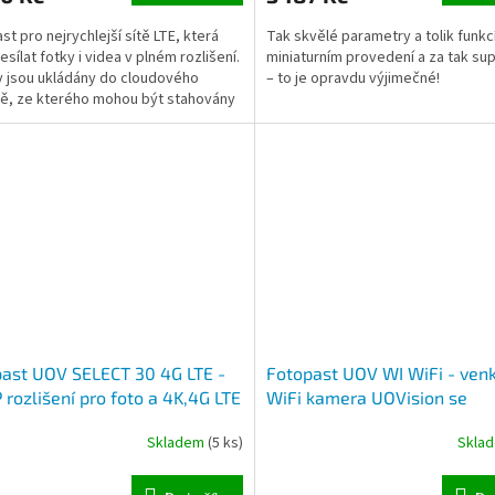
st pro nejrychlejší sítě LTE, která
Tak skvělé parametry a tolik funkcí
sílat fotky i videa v plném rozlišení.
miniaturním provedení a za tak su
 jsou ukládány do cloudového
– to je opravdu výjimečné!
tě, ze kterého mohou být stahovány
...
ast UOV SELECT 30 4G LTE -
Fotopast UOV WI WiFi - ven
rozlišení pro foto a 4K,4G LTE
WiFi kamera UOVision se
záznamem obrazu, fotografi
Skladem
(5 ks)
Skla
detekce pohybu, noční viděn