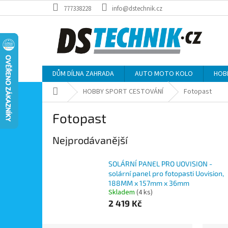
Přejít
777338228
info@dstechnik.cz
na
obsah
DŮM DÍLNA ZAHRADA
AUTO MOTO KOLO
HOB
Domů
HOBBY SPORT CESTOVÁNÍ
Fotopast
Fotopast
Nejprodávanější
SOLÁRNÍ PANEL PRO UOVISION -
solární panel pro fotopasti Uovision,
188MM x 157mm x 36mm
Skladem
(4 ks)
2 419 Kč