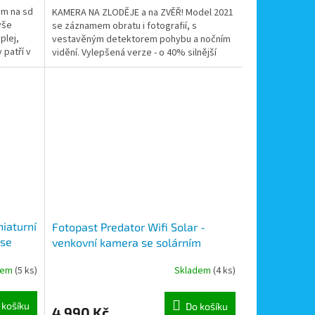
em na sd
KAMERA NA ZLODĚJE a na ZVĚŘ! Model 2021
vše
se záznamem obratu i fotografií, s
plej,
vestavěným detektorem pohybu a nočním
 patří v
vidění. Vylepšená verze - o 40% silnější
neviditelný přísvit s...
niaturní
Fotopast Predator Wifi Solar -
 se
venkovní kamera se solárním
e,
panelem, aku 4400mAh, se
dem
(5 ks)
Skladem
(4 ks)
í
záznamem obrazu s detekcí
pohybu, noční vidění
 košíku
Do košíku
4 990 Kč