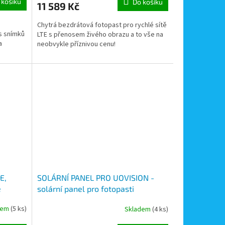
 košíku
Do košíku
11 589 Kč
Chytrá bezdrátová fotopast pro rychlé sítě
s snímků
LTE s přenosem živého obrazu a to vše na
a
neobvykle příznivou cenu!
E,
SOLÁRNÍ PANEL PRO UOVISION -
e
solární panel pro fotopasti
e,
Uovision, 188MM x 157mm x 36mm
dem
(5 ks)
Skladem
(4 ks)
í