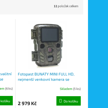
12
položek celkem
valitní
Fotopast BUNATY MINI FULL HD,
se
nejmenší venkovní kamera se
záznamem obrazu s detekcí
dem
(6 ks)
Skladem
(5 ks)
pohybu, noční vidění
 košíku
Do košíku
2 979 Kč