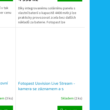
 v tak
Díky integrovanému solárnímu panelu s
per cenu
vlastní baterií o kapacitě 4400 mAh ji lze
prakticky provozovat zcela bez dalších
nákladů za baterie. Fotopast lze
prostřednictvím WiFi...
kovní
Fotopast Uovision Live Stream -
kamera se záznamem a s
e,
přenosem živého obrazu
dem
(3 ks)
Skladem
(2 ks)
í