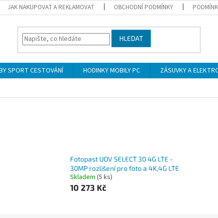
JAK NAKUPOVAT A REKLAMOVAT
OBCHODNÍ PODMÍNKY
PODMÍNK
HLEDAT
BY SPORT CESTOVÁNÍ
HODINKY MOBILY PC
ZÁSUVKY A ELEKTR
Fotopast UOV SELECT 30 4G LTE -
30MP rozlišení pro foto a 4K,4G LTE
Skladem
(5 ks)
10 273 Kč