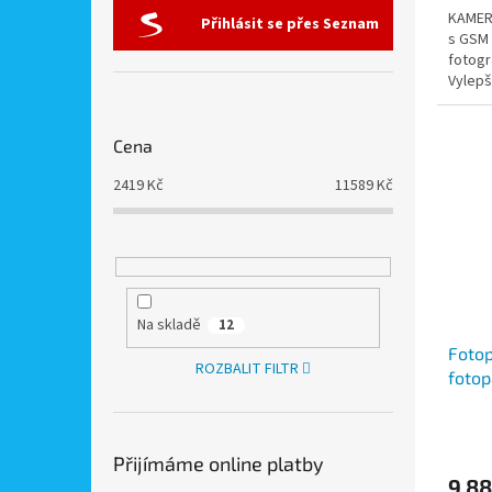
KAMERA
Přihlásit se přes Seznam
s GSM 
fotogr
Vylepš
nevidit
Cena
2419
Kč
11589
Kč
Na skladě
12
Fotop
ROZBALIT FILTR
fotop
odesí
HD
Přijímáme online platby
9 88