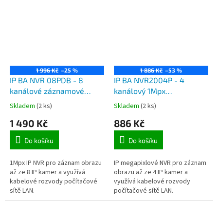
1 996 Kč
–25 %
1 886 Kč
–53 %
IP BA NVR 08PDB - 8
IP BA NVR2004P - 4
kanálové záznamové
kanálový 1Mpx
zařízení NVR 1Mpx pro až
videorekordér pro 4 IP
Skladem
(2 ks)
Skladem
(2 ks)
8 kamer
kamery
1 490 Kč
886 Kč
Do košíku
Do košíku
1Mpx IP NVR pro záznam obrazu
IP megapixlové NVR pro záznam
až ze 8 IP kamer a využívá
obrazu až ze 4 IP kamer a
kabelové rozvody počítačové
využívá kabelové rozvody
sítě LAN.
počítačové sítě LAN.