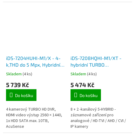
vstup pro 4 kamery Turbo HD a
hybridní rekordér DVR, max.
rozlišení TVI...
iDS-7204HUHI-M1/X - 4-
iDS-7208HQHI-M1/XT -
k,THD do 5 Mpx, Hybridní
hybridní TURBO
režim IP+THD, Acusense,
HD+analogový
Skladem
(4 ks)
Skladem
(4 ks)
H.265+, 1x HDD
8CH,podpora IP
5 739 Kč
5 474 Kč
Do košíku
Do košíku
4 kamerový TURBO HD DVR,
8 + 2 -kanálový 5-HYBRID -
HDMI video výstup 2560 × 1440,
záznamové zařízení pro
1x HDD SATA max. 10TB,
analogové / HD-TVI / AHD / CVI /
AcuSense
IP kamery