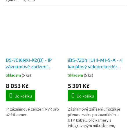
noční přisvícení IR EXIR do 30...
2,8mm
3,6mm
H.265 a MPEG-4.
DS-7616NXI-K2(D) - IP
iDS-7204HUHI-M1-S-A - 4
záznamové zařízení
kanálový videorekordér
(NVR), 16-k | do 8 Mpx |
Turbo HD a hybridní
Skladem
(5 ks)
Skladem
(5 ks)
160 Mb/s | H.265+ | 2x
rekordér, 5Mpx, IP max
8 053 Kč
5 391 Kč
HDD | HDMI, VGA |
8Mpx, audio
poplach. I/O
Do košíku
Do košíku
IP záznamové zařízení NVR pro
Záznamové zařízení umožňuje
až 16 kamer
přenos zvuku po koaxiálním a
UTP kabelu pro kamery s
integrovaným mikrofonem,