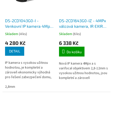
DS-2CD1043G0-I -
DS-2CD1643G0-IZ - 4MPx
Venkovní IP kamera 4Mpx,
válcová kamera, IR EXIR
objektiv 2,8mm a 4mm, IR
do 30m, WDR, H.265+, SD
Skladem
(4 ks)
Skladem
(6 ks)
do 30m
slot, IP67, varifocal
4 280 Kč
6 338 Kč
objektiv 2,8-12mm
DETAIL
Do košíku
IP kamera s vysokou užitnou
Nová IP kamera 4Mpx a s
hodnotou, je kompletní a
varifocal objektivem 2,8-12mm s
zároveň ekonomicky výhodná
vysokou užitnou hodnotou, jsou
pro řešení zabezpečení domu,
kompletní a zároveň
domácnosti, či kanceláře, které
ekonomicky výhodné řešení pro
se připojují pomoci síťového
2,8mm
zabezpečení domu,
kabelu...
domácnosti, či...