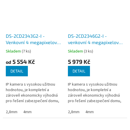
DS-2CD2343G2-I -
DS-2CD2346G2-I -
Venkovní 4 megapixelová
venkovní 4 megapixelová
IP kamera HikVision, PIR
IP kamera, objektiv 2,8, 4
Skladem
(7 ks)
Skladem
(3 ks)
čidlo, IR do 30m, pevný
a 6mm, Acusense, WDR,
5 554 Kč
5 979 Kč
objektiv, PoE napájení
H.265+, EXIR 30m, SD slot,
od
IP67
DETAIL
DETAIL
IP kamera s vysokou užitnou
IP kamera s vysokou užitnou
hodnotou, je kompletní a
hodnotou, je kompletní a
zároveň ekonomicky výhodná
zároveň ekonomicky výhodná
pro řešení zabezpečení domu,
pro řešení zabezpečení domu,
domácnosti, či kanceláře, které
domácnosti, či kanceláře, které
se připojují pomoci síťového
2,8mm
4mm
se připojují pomoci síťového
2,8mm
4mm
kabelu...
kabelu...