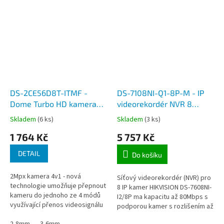
DS-2CE56D8T-ITMF -
DS-7108NI-Q1-8P-M - IP
Dome Turbo HD kamera
videorekordér NVR 8
2Mpx, IR EXIR do 30m,
kanálů, 8x POE, do 4 Mpx,
Skladem
(6 ks)
Skladem
(3 ks)
4v1-TVI/AHD/CVI/analog,
60 Mb/s, H.265+, 1x HDD,
1 764 Kč
5 757 Kč
IP67, 12V
HDMI, VGA
DETAIL
Do košíku
2Mpx kamera 4v1 - nová
Síťový videorekordér (NVR) pro
technologie umožňuje přepnout
8 IP kamer HIKVISION DS-7608NI-
kameru do jednoho ze 4 módů
I2/8P ma kapacitu až 80Mbps s
využívající přenos videosignálu
podporou kamer s rozlišením až
po koaxiálním kabelu. WDR,
12MP a formátu H.264, H264+,