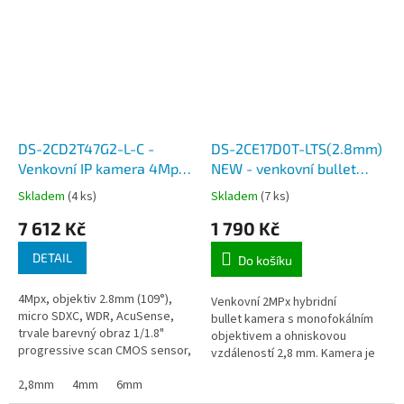
DS-2CD2T47G2-L-C -
DS-2CE17D0T-LTS(2.8mm)
Venkovní IP kamera 4Mpx,
NEW - venkovní bullet
objektiv 2,8, 4 a 6mm, IR
Turbo HD kamera,
Skladem
(4 ks)
Skladem
(7 ks)
do 60m, micro SDXC,
rozlišení 2 megapixely,
7 612 Kč
1 790 Kč
WDR, AcuSense,
objektiv 2.8mm, bílý/IR
přísvit až 40m, vestavěný
DETAIL
Do košíku
reproduktor/mikrofon
4Mpx, objektiv 2.8mm (109°),
Venkovní 2MPx hybridní
micro SDXC, WDR, AcuSense,
bullet kamera s monofokálním
trvale barevný obraz 1/1.8"
objektivem a ohniskovou
progressive scan CMOS sensor,
vzdáleností 2,8 mm. Kamera je
venkovní ultracitlivá bullet
vybavena snímačem se
Den/Noc kamera s bílým
2,8mm
4mm
6mm
standardní...
přísvitem,...