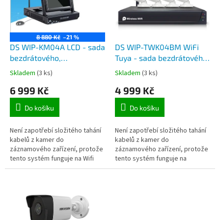
t
s
ů
p
r
o
8 880 Kč
–21 %
d
DS WIP-KM04A LCD - sada
DS WIP-TWK04BM WiFi
u
bezdrátového,
Tuya - sada bezdrátového
k
kamerového IP systému se
IP kamerového systému, 4
Skladem
(3 ks)
Skladem
(3 ks)
t
záznamem, 4x venkovní IP
venkovní kamery 2MPx,
6 999 Kč
4 999 Kč
ů
kamera, LCD monitor 7
pro aplikaci TuyaSmart
palců, napájecí zdroje
Do košíku
Do košíku
Není zapotřebí složitého tahání
Není zapotřebí složitého tahání
kabelů z kamer do
kabelů z kamer do
záznamového zařízení, protože
záznamového zařízení, protože
tento systém funguje na Wifi
tento systém funguje na
připojení. Stačí zapojit napájení
bezdrátovém Wifi připojení.
(součástí balení), router do...
Stačí zapojit napájení (součástí
balení),...