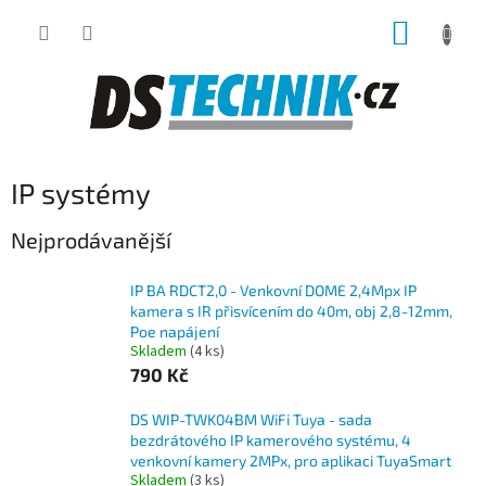
Přejít
NÁKUP
na
obsah
KOŠÍK
IP systémy
Nejprodávanější
IP BA RDCT2,0 - Venkovní DOME 2,4Mpx IP
kamera s IR přisvícením do 40m, obj 2,8-12mm,
Poe napájení
Skladem
(4 ks)
790 Kč
DS WIP-TWK04BM WiFi Tuya - sada
bezdrátového IP kamerového systému, 4
venkovní kamery 2MPx, pro aplikaci TuyaSmart
Skladem
(3 ks)