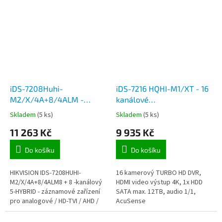
iDS-7208Huhi-
iDS-7216 HQHI-M1/XT - 16
M2/X/4A+8/4ALM -
kanálové
hybridní TURBO
TVI/CVBS/AHD/CVI +
Skladem
(5 ks)
Skladem
(5 ks)
HD+analogový
podpora IP kanálů (8-24x
11 263 Kč
9 935 Kč
8CH,podpora IP
6Mpx)
Do košíku
Do košíku
HIKVISION IDS-7208HUHI-
16 kamerový TURBO HD DVR,
M2/X/4A+8/4ALM8 + 8 -kanálový
HDMI video výstup 4K, 1x HDD
5-HYBRID - záznamové zařízení
SATA max. 12TB, audio 1/1,
pro analogové / HD-TVI / AHD /
AcuSense
CVI / IP kameryPokročilé funkce:
Perimeter...