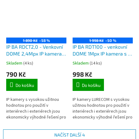
1 890 Kč
–58 %
1 998 Kč
–50 %
IP BA RDCT2,0 - Venkovní
IP BA RDT100 - venkovní
DOME 2,4Mpx IP kamera s
DOME 1Mpx IP kamera s IR
IR přisvícením do 40m, obj
přisvícením do 40m, obj
Skladem
(4 ks)
Skladem
(14 ks)
2,8-12mm, Poe napájení
3,6mm, Poe napájení
790 Kč
998 Kč
Do košíku
Do košíku
IP kamery s vysokou užitnou
IP kamery LURECOM s vysokou
hodnotou pro použití v
užitnou hodnotou pro použití v
interiérech i exteriérech jsou
interiérech i exteriérech jsou
ekonomicky výhodné řešení pro
ekonomicky výhodné řešení pro
zabezpečení domu,
zabezpečení domu,
domácnosti, či kanceláře, které
domácnosti, či kanceláře, které
se připojují...
se...
NAČÍST DALŠÍ 4