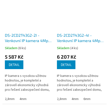
DS-2CD2T43G2-2I -
DS-2CD2T43G2-4I -
Venkovní IP kamera 4Mpx,
Venkovní IP kamera 4Mpx,
objektiv 2,8mm a 4mm,
objektiv 2,8, 4 a 6 mm,
Skladem
(6 ks)
Skladem
(4 ks)
micro SDXC, WDR, detekce
micro SDXC, WDR, detekce
5 587 Kč
6 207 Kč
pohybu
pohybu, IR přisvícení do
30m
DETAIL
DETAIL
IP kamera s vysokou užitnou
IP kamera s vysokou užitnou
hodnotou, je kompletní a
hodnotou, je kompletní a
zároveň ekonomicky výhodná
zároveň ekonomicky výhodná
pro řešení zabezpečení domu,
pro řešení zabezpečení domu,
domácnosti, či kanceláře, které
domácnosti, či kanceláře, které
se připojují pomoci síťového
2,8mm
4mm
se připojují pomoci síťového
2,8mm
4mm
6mm
kabelu...
kabelu...