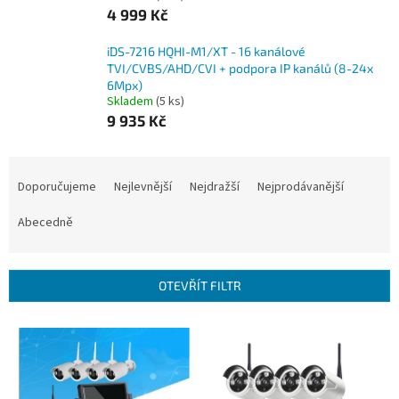
4 999 Kč
iDS-7216 HQHI-M1/XT - 16 kanálové
TVI/CVBS/AHD/CVI + podpora IP kanálů (8-24x
6Mpx)
Skladem
(5 ks)
9 935 Kč
Ř
a
Doporučujeme
Nejlevnější
Nejdražší
Nejprodávanější
z
e
Abecedně
n
í
p
OTEVŘÍT FILTR
r
o
V
d
ý
u
p
k
i