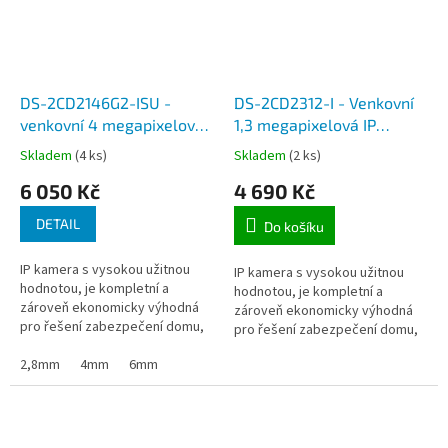
DS-2CD2146G2-ISU -
DS-2CD2312-I - Venkovní
venkovní 4 megapixelová
1,3 megapixelová IP
IP kamera, objektiv 2,8, 4
kamera, PIR čidlo, IR do
Skladem
(4 ks)
Skladem
(2 ks)
a 6mm, AcuSense 2G,
30m, pevný objektiv, PoE
6 050 Kč
4 690 Kč
micro SDXC, WDR,
napájení
mikrofon + audio a alarm
DETAIL
Do košíku
IP kamera s vysokou užitnou
IP kamera s vysokou užitnou
hodnotou, je kompletní a
hodnotou, je kompletní a
zároveň ekonomicky výhodná
zároveň ekonomicky výhodná
pro řešení zabezpečení domu,
pro řešení zabezpečení domu,
domácnosti, či kanceláře, které
domácnosti, či kanceláře, které
se připojují pomoci síťového
2,8mm
4mm
6mm
se připojují pomoci síťového
kabelu...
kabelu...