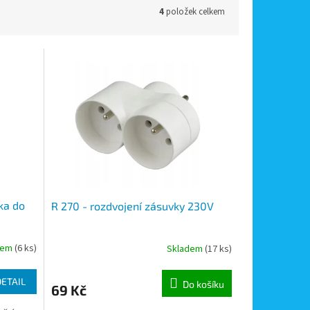
4
položek celkem
čka do
R 270 - rozdvojení zásuvky 230V
dem
(6 ks)
Skladem
(17 ks)
DETAIL
Do košíku
69 Kč