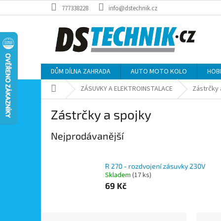
Přejít
777338228
info@dstechnik.cz
na
obsah
DŮM DÍLNA ZAHRADA
AUTO MOTO KOLO
HOB
Domů
ZÁSUVKY A ELEKTROINSTALACE
Zástrčky 
Zástrčky a spojky
Nejprodávanější
R 270 - rozdvojení zásuvky 230V
Skladem
(17 ks)
69 Kč
P
Ř