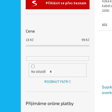
Úzká k
Přihlásit se přes Seznam
kabel 
230V.
Bílá
Cena
18
Kč
99
Kč
Na skladě
4
ROZBALIT FILTR
Svork
svor
Přijímáme online platby