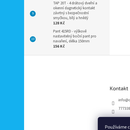
TAP 20T - 4 drátový dveřní a
okenní dagnetický kontakt
závrtný s bezpečnostní
smyčkou, bílý a hnědý
128 Kč
Pant 415RD - výškově
nastavitelný boční pant pro
navaření, délka 150mm
156 Kč
Z
á
p
a
t
Kontakt
í
info
@
77733
Používáme c