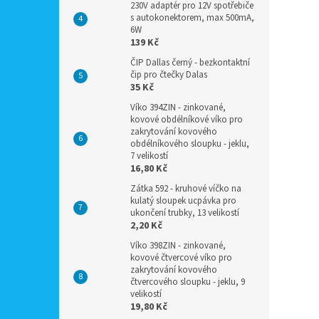
230V adaptér pro 12V spotřebiče
s autokonektorem, max 500mA,
6W
139 Kč
ČIP Dallas černý - bezkontaktní
čip pro čtečky Dalas
35 Kč
Víko 394ZIN - zinkované,
kovové obdélníkové víko pro
zakrytování kovového
obdélníkového sloupku - jeklu,
7 velikostí
16,80 Kč
Zátka 592 - kruhové víčko na
kulatý sloupek ucpávka pro
ukončení trubky, 13 velikostí
2,20 Kč
Víko 398ZIN - zinkované,
kovové čtvercové víko pro
zakrytování kovového
čtvercového sloupku - jeklu, 9
velikostí
19,80 Kč