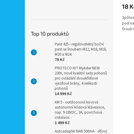
18 K
3pólov
pod na
šroub
Top 10 produktů
Pant 425 - regulovatelný boční
pant se šroubem M12, M16, M18,
M20 a M24.
79 Kč
PROTECO KIT MyAster NEW
230V, nové kvalitní sady pohonů
pro ovládání dvoukřídlové
vjezdové brány, 4 velikosti
pohonů
14 999 Kč
KM 5 - outdoorová kovová
autonomní kódová klávesnice,
nap. 9-18VDC, 3A, povrchová
instalace.
1 499 Kč
Autoadaptér NAN 500mA - síťový