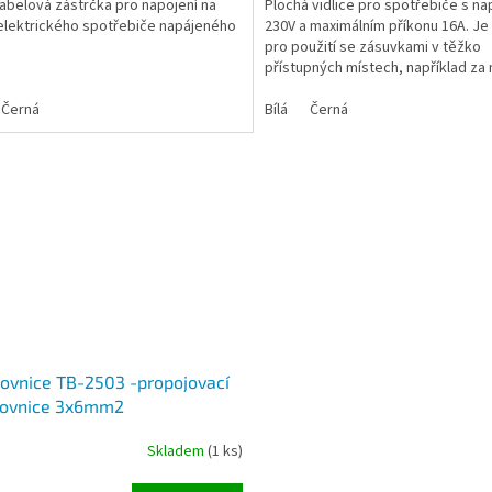
abelová zástrčka pro napojení na
Plochá vidlice pro spotřebiče s n
elektrického spotřebiče napájeného
230V a maximálním příkonu 16A. Je 
pro použití se zásuvkami v těžko
přístupných místech, například za
Barva černá a bílá
Černá
Bílá
Černá
ovnice TB-2503 -propojovací
kovnice 3x6mm2
Skladem
(1 ks)