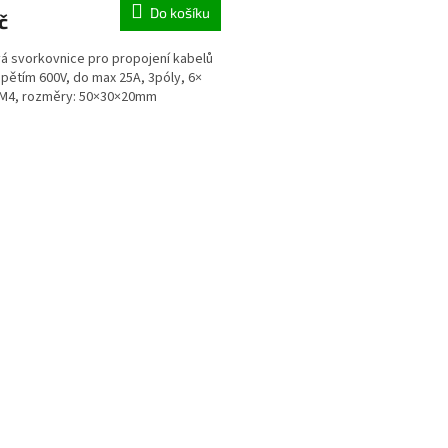
Do košíku
č
á svorkovnice pro propojení kabelů
pětím 600V, do max 25A, 3póly, 6×
 M4, rozměry: 50×30×20mm
O
v
l
á
d
a
c
í
p
r
v
k
y
v
ý
p
i