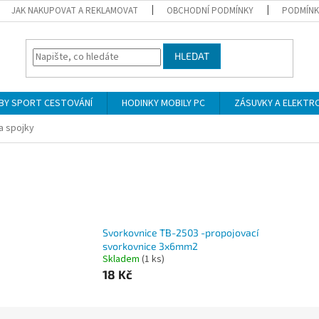
JAK NAKUPOVAT A REKLAMOVAT
OBCHODNÍ PODMÍNKY
PODMÍNK
HLEDAT
BY SPORT CESTOVÁNÍ
HODINKY MOBILY PC
ZÁSUVKY A ELEKTR
a spojky
Svorkovnice TB-2503 -propojovací
svorkovnice 3x6mm2
Skladem
(1 ks)
18 Kč