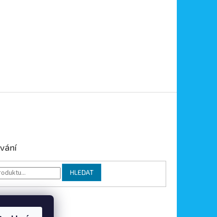
vání
HLEDAT