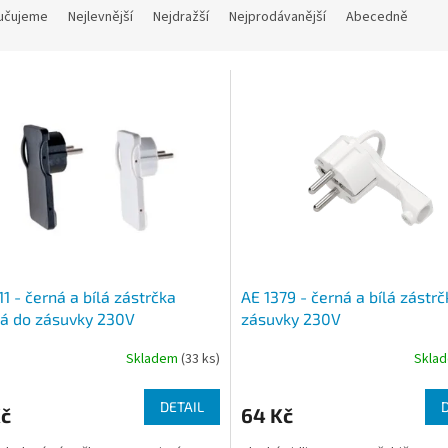
učujeme
Nejlevnější
Nejdražší
Nejprodávanější
Abecedně
11 - černá a bílá zástrčka
AE 1379 - černá a bílá zástr
á do zásuvky 230V
zásuvky 230V
Skladem
(33 ks)
Skla
DETAIL
Kč
64 Kč