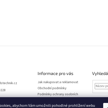
Informace pro vás
Vyhledá
Jak nakupovat a reklamovat
dstechnik.cz
Obchodní podmínky
8228
Podmínky ochrany osobních
údajů
Kontakty
ookies, abychom Vám umožnili pohodlné prohlížení webu