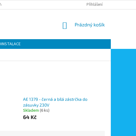
Y OCHRANY OSOBNÍCH ÚDAJŮ
KONTAKTY
Přihlášení
MOJE OBJEDNÁVKA
NÁKUPNÍ
Prázdný košík
KOŠÍK
OINSTALACE
AE 1379 - černá a bílá zástrčka do
zásuvky 230V
Skladem
(6 ks)
64 Kč