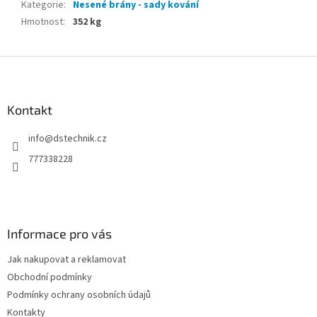
Kategorie
:
Nesené brány - sady kování
Hmotnost
:
352 kg
Z
á
p
a
Kontakt
t
info
@
dstechnik.cz
í
777338228
Informace pro vás
Jak nakupovat a reklamovat
Obchodní podmínky
Podmínky ochrany osobních údajů
Kontakty