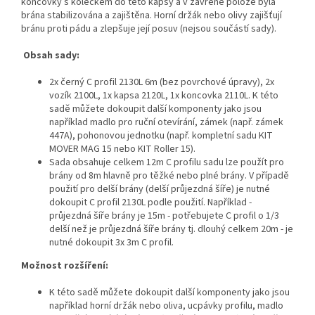
koncovky s kolečkem do této kapsy a v zavřené poloze byla
brána stabilizována a zajištěna. Horní držák nebo olivy zajišťují
bránu proti pádu a zlepšuje její posuv (nejsou součástí sady).
Obsah sady:
2x černý C profil 2130L 6m (bez povrchové úpravy), 2x
vozík 2100L, 1x kapsa 2120L, 1x koncovka 2110L. K této
sadě můžete dokoupit další komponenty jako jsou
například madlo pro ruční otevírání, zámek (např. zámek
447A), pohonovou jednotku (např. kompletní sadu KIT
MOVER MAG 15 nebo KIT Roller 15).
Sada obsahuje celkem 12m C profilu sadu lze použít pro
brány od 8m hlavně pro těžké nebo plné brány. V případě
použití pro delší brány (delší průjezdná šíře) je nutné
dokoupit C profil 2130L podle použití. Například -
průjezdná šíře brány je 15m - potřebujete C profil o 1/3
delší než je průjezdná šíře brány tj. dlouhý celkem 20m - je
nutné dokoupit 3x 3m C profil.
Možnost rozšíření:
K této sadě můžete dokoupit další komponenty jako jsou
například horní držák nebo oliva, ucpávky profilu, madlo