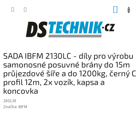
Přejít
NÁKUP
na
obsah
KOŠÍK
SADA IBFM 2130LC - díly pro výrobu
samonosné posuvné brány do 15m
průjezdové šíře a do 1200kg, černý C
profil 12m, 2x vozík, kapsa a
koncovka
280138
Značka:
IBFM