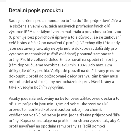
Detailní popis produktu
Sada je určena pro samonosnou bránu do 15m průjezdové šíře a
je složena z velmi kvalitních masivních profesionálních dílů
výrobce IBFM se stálým tvarem materiálu a povrchovou úpravou
(C profil je bez povrchové úpravy a to z důvodu, že se zinkování
celé brány dělá až po navaření C profilu). Všechny díly této sady
jsou sestaveny tak, aby nebylo nutné dokupovat další díly pro
vyrobení mechanické (ručně ovládané) posuvné samonosné
brány. Profil v celkové délce 9m se navaří na spodní rám brány
(rám doporučujeme vyrobit z jeklu min. 100x80 do max. 12m
délky (dle délky profilu. V případě použití na delší brány je nutné
dokoupit C profil do požadované délky brány). Rám brány musí
být robustní a stabilní, aby nedocházelo k prověšení brány a
také k velkým bočním výkyvům.
Vozíky jsou našroubovány na betonovou základovou desku a to
při 10m průjezdu jsou min. 3,5m od sebe. Ukotvení vozíků
proveďte například kotevní pastou nebo jinou chemií.
Vzdálenost vozíků od sebe je min. jedna třetina průjezdové šíře
brány. Kapsa se instaluje na protilehlou stranu vjezdu tak, aby C
profil navařený na spodním rámu brány zajížděl pomocí