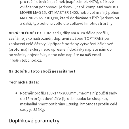
pro ruční otevírání, zámek (např. zámek 447A), dálkově
ovládanou pohonovou jednotku, např. kompletní sadu KIT
MOVER MAG 15, KIT MASTER 1400, nebo velmi silný pohon
MATRIX 25 AS 230 Q90, který dodáváme s řídící jednotkou
a další, typ pohonu volte dle celkové hmotnosti brány.
NEPŘEHLÉDNĚTE !
Tuto sadu, díky 6m a 3m délce profilu,
zasíláme jako nadrozměr, dopravní službou TOPTRANS po
zaplacení celé částky. V případě potřeby vytvoření Zálohové
(proforma) faktury nebo upřesnění dodávky napište nám do
poznámky objednávky nebo nám napište na náš email -
info@hitobchod.cz.
Na dobírku toto zboží nezasíláme !
Technická data:
Rozměr profilu 138x144x3000mm, maximální použití sady
do 15m průjezdové šíře (tj. od sloupku ke sloupku),
maximální hmotnost brány 1200kg, hmotnost profilu celé
sady je 352Kg.
Doplňkové parametry