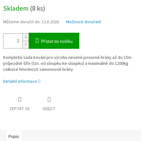
Měrná
Skladem
(8 ks)
cena:
Můžeme doručit do:
12.8.2026
Možnosti doručení
Přidat do košíku
Kompletní sada kování pro výrobu nesené posuvné brány až do 15m
průjezdné šíře (tzn. od sloupku ke sloupku) a maximálně do 1200kg
celkové hmotnosti samonosné brány.
Detailní informace
ZEPTAT SE
SDÍLET
Popis