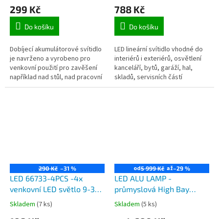
299 Kč
788 Kč
mléčný kryt, možnost
průběžného napájení
Do košíku
Do košíku
Dobíjecí akumulátorové svítidlo
LED lineární svítidlo vhodné do
je navrženo a vyrobeno pro
interiérů i exteriérů, osvětlení
venkovní použití pro zavěšení
kanceláří, bytů, garáží, hal,
například nad stůl, nad pracovní
skladů, servisních částí
desku apod. Díky vestavěnému
obchodních center, hotelů,
nabíjecímu akumulátoru...
prádelen. Svítidlo je vhodné...
od
až
290 Kč
–31 %
5 999 Kč
–29 %
LED 66733-4PCS -4x
LED ALU LAMP -
venkovní LED světlo 9-30V
průmyslová High Bay
LED svítidlo 4x 3W pro
lampa 100W, 150W a
Skladem
(7 ks)
Skladem
(5 ks)
osobní i nákladní
200W, napájení 230V