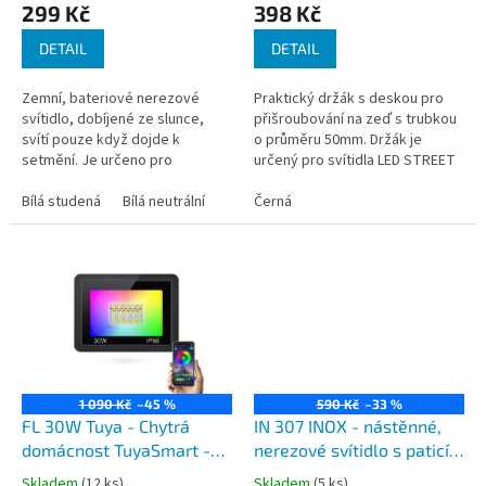
299 Kč
398 Kč
ů
DETAIL
DETAIL
Zemní, bateriové nerezové
Praktický držák s deskou pro
svítidlo, dobíjené ze slunce,
přišroubování na zeď s trubkou
svítí pouze když dojde k
o průměru 50mm. Držák je
setmění. Je určeno pro
určený pro svítidla LED STREET
venkovní osvětlení např.
SOLAR a jiná svítidla s přírubou
chodníku, zdi u budovy, sezení,
Bílá studená
Bílá neutrální
pro uchycení na trubku 50mm.
Černá
zákoutí zahrady...
1 090 Kč
–45 %
590 Kč
–33 %
FL 30W Tuya - Chytrá
IN 307 INOX - nástěnné,
domácnost TuyaSmart -
nerezové svítidlo s paticí
LED RGB+CCT venkovní
E27 pro klasickou i LED
Skladem
(12 ks)
Skladem
(5 ks)