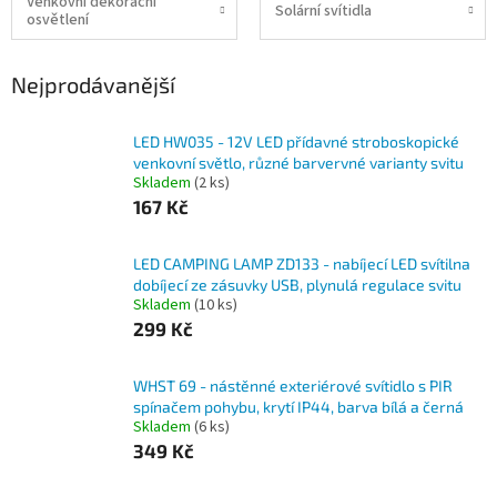
Venkovní dekorační
Solární svítidla
osvětlení
Nejprodávanější
LED HW035 - 12V LED přídavné stroboskopické
venkovní světlo, různé barvervné varianty svitu
Skladem
(2 ks)
167 Kč
LED CAMPING LAMP ZD133 - nabíjecí LED svítilna
dobíjecí ze zásuvky USB, plynulá regulace svitu
Skladem
(10 ks)
299 Kč
WHST 69 - nástěnné exteriérové svítidlo s PIR
spínačem pohybu, krytí IP44, barva bílá a černá
Skladem
(6 ks)
349 Kč