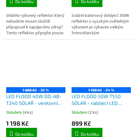
Do košíku
Do košíku
Sháníte výkonný reflektor který
Solární bateriový dobíjecí 300W
nebudete muset složitě
reflektor s vysokým světelným
připojovat k napájecímu zdroji?
výkonem je vybaven velkým
Tento reflektor připojíte pouze
fotovoltaickým
k solárnímu panelu, který je
polykrystalickým panelem,
součástí balení a tím si...
který se používá pro nabíjení
vestavěné dobíjecí...
1 888 Kč
–36 %
1 198 Kč
–24 %
LED FLOOD 40W DO-AB-
LED FLOOD 50W T550
T240 SOLAR - venkovní
SOLAR - nabíjecí LED
dobíjecí LED reflektor
reflektor 50W se solárním
Skladem
(4 ks)
Skladem
(2 ks)
40W, výkonný solární
panelem a dálkovým
1 198 Kč
899 Kč
panel, PIR čidlo, dálkové
ovladačem
ovládání
Do košíku
Do košíku