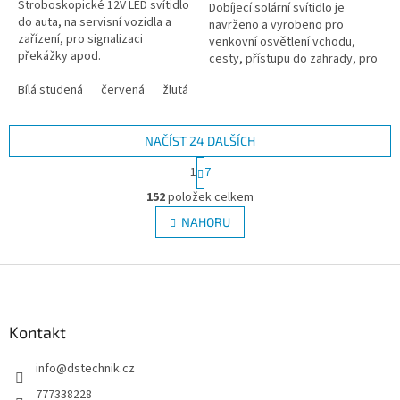
Stroboskopické 12V LED svítidlo
Dobíjecí solární svítidlo je
do auta, na servisní vozidla a
navrženo a vyrobeno pro
zařízení, pro signalizaci
venkovní osvětlení vchodu,
překážky apod.
cesty, přístupu do zahrady, pro
osvětlení stání, části zahrad,
Bílá studená
červená
žlutá
altánků, teras a dalších
prostorů,...
NAČÍST 24 DALŠÍCH
S
1
7
t
O
r
152
položek celkem
v
á
l
NAHORU
n
á
k
d
o
v
Z
a
á
c
á
n
í
p
í
p
a
Kontakt
r
t
v
info
@
dstechnik.cz
í
k
y
777338228