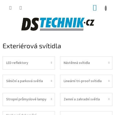
Přejít
NÁKUP
na
obsah
KOŠÍK
Exteriérová svítidla
LED reflektory
Nástěnná svítidla
Silniční a parková světla
Lineární tri-proof svítidla
Stropní průmyslové lampy
Zemní a zahradní světla