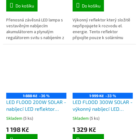
Do košíku
Do košíku
Přenosná závěsná LED lampa s
Výkonný reflektor který složitě
vestavěným nabíjecím
nepřipojujete k rozvodu el.
akumulátorem a plynulým
energie. Tento reflektor
regulátorem svitu s nabíjením z
připojíte pouze k solárnímu
klasické USB zásuvky vám
panelu, který je součástí balení
zpříjemní jakékoliv posezení a
a tím si zajistíte silné...
zážitky.
1 888 Kč
–36 %
1 999 Kč
–33 %
LED FLOOD 200W SOLAR -
LED FLOOD 300W SOLAR -
nabíjecí LED reflektor
výkonný nabíjecí LED
200W se solárním
reflektor 300W se
Skladem
(5 ks)
Skladem
(5 ks)
panelem a dálkovým
solárním panelem a
1 198 Kč
1 329 Kč
ovladačem
dálkovým ovladačem