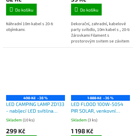
Do košíku
Do košíku
Náhradní 10m kabel s 20-ti
Dekorační, zahradní, kabelové
objímkami.
party svítidlo, 10m kabel s , 20-ti
žárovkami Filament s
prostorovým svitem se závitem
E12, se svitem bílé teplé barvy
až jantarové barvy, lze...
490 Kč
–38 %
1 888 Kč
–36 %
LED CAMPING LAMP ZD133
LED FLOOD 100W-5054
- nabíjecí LED svítilna
PIR SOLAR, venkovní
dobíjecí ze zásuvky USB,
dobíjecí LED reflektor
Skladem
(10 ks)
Skladem
(3 ks)
plynulá regulace svitu
100W, solární panel, PIR
299 Kč
1 198 Kč
čidlo