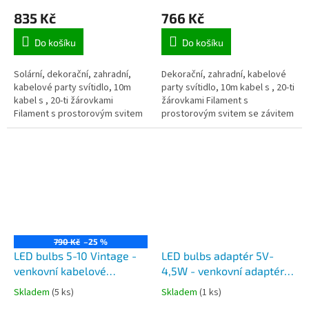
kabelu, délka 10m, 20
kabel, 20 žárovek
835 Kč
766 Kč
žárovek Filament ,
Filament , možnost
napájení solárním
nekonečného napojování,
Do košíku
Do košíku
panelem
adaptér do zásuvky 230V
Solární, dekorační, zahradní,
Dekorační, zahradní, kabelové
kabelové party svítidlo, 10m
party svítidlo, 10m kabel s , 20-ti
kabel s , 20-ti žárovkami
žárovkami Filament s
Filament s prostorovým svitem
prostorovým svitem se závitem
se závitem E12, se svitem bílé
E12, se svitem bílé teplé barvy
teplé barvy až jantarové
až jantarové barvy, lze...
barvy,...
790 Kč
–25 %
LED bulbs 5-10 Vintage -
LED bulbs adaptér 5V-
venkovní kabelové
4,5W - venkovní adaptér
svítidlo, 5m kabel, 10
do zásuvky 230V, výstup
Skladem
(5 ks)
Skladem
(1 ks)
žárovek Filament ,
5V, 4,5W