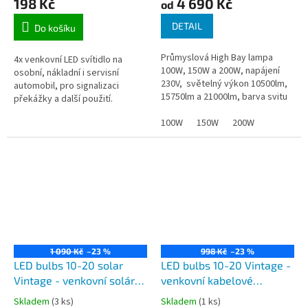
198 Kč
4 690 Kč
automobil
od
DETAIL
Do košíku
Průmyslová High Bay lampa
4x venkovní LED svítidlo na
100W, 150W a 200W, napájení
osobní, nákladní i servisní
230V, světelný výkon 10500lm,
automobil, pro signalizaci
15750lm a 21000lm, barva svitu
překážky a další použití.
6000K. High Bay závěsné lampy
LED ALULAMP DIGI jsou...
100W
150W
200W
1 090 Kč
–23 %
998 Kč
–23 %
LED bulbs 10-20 solar
LED bulbs 10-20 Vintage -
Vintage - venkovní solární
venkovní kabelové
kabelové svítidlo na
vodotěsné svítidlo, 10m
Skladem
(3 ks)
Skladem
(1 ks)