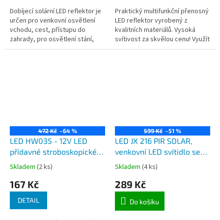
Dobíjecí solární LED reflektor je
Praktický multifunkční přenosný
určen pro venkovní osvětlení
LED reflektor vyrobený z
vchodu, cest, přístupu do
kvalitních materiálů. Vysoká
zahrady, pro osvětlení stání,
svítivost za skvělou cenu! Využít
části zahrad, altánků, teras a
jej můžete jako výstražný
dalších prostorů, kde není...
trojúhelník do vozidla,...
472 Kč
–64 %
599 Kč
–51 %
LED HW035 - 12V LED
LED JX 216 PIR SOLAR,
přídavné stroboskopické
venkovní LED svítidlo se
venkovní světlo, různé
solárním panelem a
Skladem
(2 ks)
Skladem
(4 ks)
barvervné varianty svitu
pohybovým čidlem
167 Kč
289 Kč
DETAIL
Do košíku