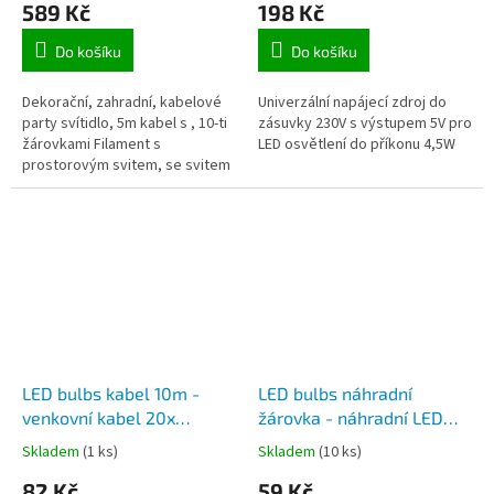
589 Kč
198 Kč
možnost nekonečného
napojování, kabel vidlicí
Do košíku
Do košíku
do zásuvky 230V
Dekorační, zahradní, kabelové
Univerzální napájecí zdroj do
party svítidlo, 5m kabel s , 10-ti
zásuvky 230V s výstupem 5V pro
žárovkami Filament s
LED osvětlení do příkonu 4,5W
prostorovým svitem, se svitem
bílé teplé barvy, lze umístit na
terase, zahradě, u...
LED bulbs kabel 10m -
LED bulbs náhradní
venkovní kabel 20x
žárovka - náhradní LED
objímka pro 20 LED
žárovka pro LED bulbs 10-
Skladem
(1 ks)
Skladem
(10 ks)
žárovek, konektor pro
20 Vintage
82 Kč
59 Kč
adaptér