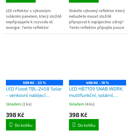
LED reflektor s výkonným
Sháníte výkonný reflektor který
solárním panelem, který složitě
nebudete muset složitě
nepřipojujete k rozvodu el.
připojovat k napájecímu zdroji?
energie. Tento reflektor
Tento reflektor připojíte pouze
připojíte pouze k solárnímu
k solárnímu panelu, který je
panelu, který je součástí balení
součástí balení a tím si...
a tím...
599 Kč
–33 %
490 Kč
–18 %
LED Flood TBL-2458 Solar
LED HB7709 SNAB WORK,
- venkovní nabíjecí
multifunkční, solární,
bateriový LED reflektor se
výstražný, trojúhelníkový
Skladem
(2 ks)
Skladem
(4 ks)
solárním panelem a
dobíjecí reflektor se
398 Kč
398 Kč
pohybovým PIR čidlem
stojánkem
Do košíku
Do košíku