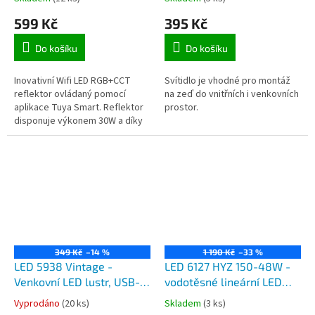
reflektor s Wifi, krytí IP66
žárovku, rozměry
599 Kč
395 Kč
295x230mm
Do košíku
Do košíku
Inovativní Wifi LED RGB+CCT
Svítidlo je vhodné pro montáž
reflektor ovládaný pomocí
na zeď do vnitřních i venkovních
aplikace Tuya Smart. Reflektor
prostor.
disponuje výkonem 30W a díky
krytí IP66 jej lze využívat venku.
Snadná instalace, stačí...
349 Kč
–14 %
1 190 Kč
–33 %
LED 5938 Vintage -
LED 6127 HYZ 150-48W -
Venkovní LED lustr, USB-C
vodotěsné lineární LED
nabíjení
svítidlo 48W, 4800lm,
Vyprodáno
(20 ks)
Skladem
(3 ks)
délka 150cm, krytí IP65,