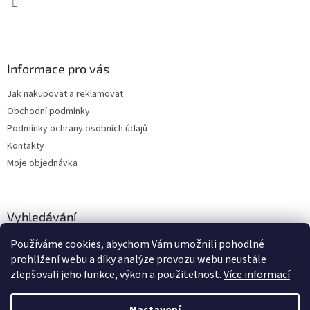
v
ý
p
i
s
Informace pro vás
u
Jak nakupovat a reklamovat
Obchodní podmínky
Podmínky ochrany osobních údajů
Kontakty
Moje objednávka
Vyhledávání
Používáme cookies, abychom Vám umožnili pohodlné
HLEDAT
prohlížení webu a díky analýze provozu webu neustále
zlepšovali jeho funkce, výkon a použitelnost.
Více informací