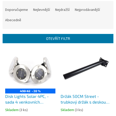
Ř
a
Doporučujeme
Nejlevnější
Nejdražší
Nejprodávanější
z
e
Abecedně
n
í
p
OTEVŘÍT FILTR
r
o
V
d
ý
u
p
k
i
t
s
ů
p
r
o
490 Kč
–38 %
d
Disk Lights Solar 4PC, -
Držák 50CM Street -
u
sada 4 venkovních
trubkový držák s deskou
k
solárních LED svítidel pro
pro přišroubování pro LED
Skladem
(3 ks)
Skladem
(3 ks)
t
zapíchnutí do země
STREET SOLAR