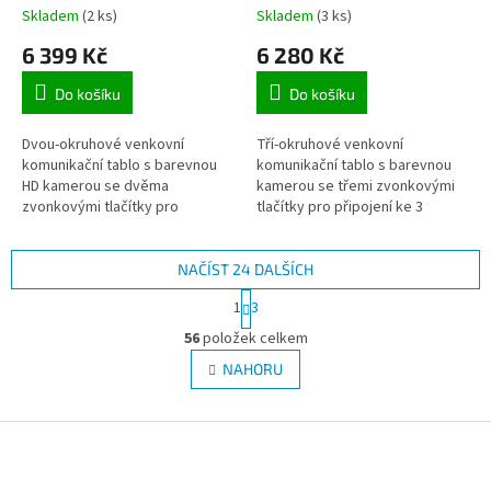
barevnou HD kamerou, 2
Commax, 3 zvonková
Skladem
(2 ks)
Skladem
(3 ks)
zvonková tlačítka
tlačítka pro 3 účastníky
6 399 Kč
6 280 Kč
Do košíku
Do košíku
Dvou-okruhové venkovní
Tří-okruhové venkovní
komunikační tablo s barevnou
komunikační tablo s barevnou
HD kamerou se dvěma
kamerou se třemi zvonkovými
zvonkovými tlačítky pro
tlačítky pro připojení ke 3
připojení ke 2 domovním
domovním videotelefonům
videotelefonům COMMAX pro
COMMAX pro 3 generační domy
např. dvougenerační domy.
a malé bytovky.
NAČÍST 24 DALŠÍCH
S
1
3
t
O
r
56
položek celkem
v
á
l
NAHORU
n
á
k
d
o
v
Z
a
á
c
á
n
í
p
í