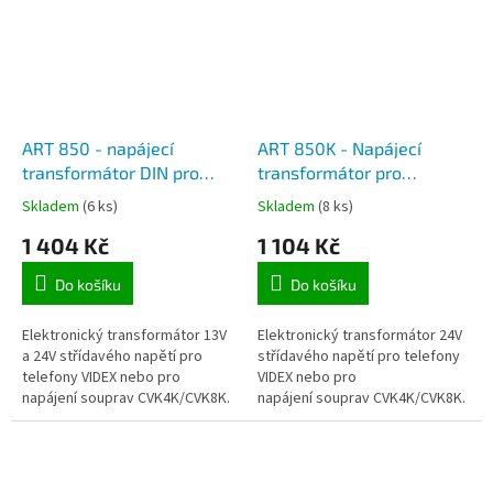
ART 850 - napájecí
ART 850K - Napájecí
transformátor DIN pro
transformátor pro
video systémy VIDEX
videotelefony souprav
Skladem
(6 ks)
Skladem
(8 ks)
CVK4K/CVK8K
1 404 Kč
1 104 Kč
Do košíku
Do košíku
Elektronický transformátor 13V
Elektronický transformátor 24V
a 24V střídavého napětí pro
střídavého napětí pro telefony
telefony VIDEX nebo pro
VIDEX nebo pro
napájení souprav CVK4K/CVK8K.
napájení souprav CVK4K/CVK8K.