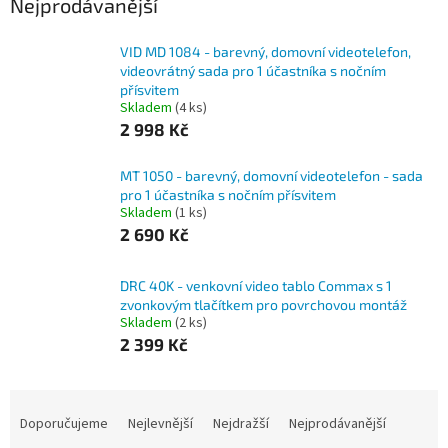
Nejprodávanější
VID MD 1084 - barevný, domovní videotelefon,
videovrátný sada pro 1 účastníka s nočním
přísvitem
Skladem
(4 ks)
2 998 Kč
MT 1050 - barevný, domovní videotelefon - sada
pro 1 účastníka s nočním přísvitem
Skladem
(1 ks)
2 690 Kč
DRC 40K - venkovní video tablo Commax s 1
zvonkovým tlačítkem pro povrchovou montáž
Skladem
(2 ks)
2 399 Kč
Ř
a
Doporučujeme
Nejlevnější
Nejdražší
Nejprodávanější
z