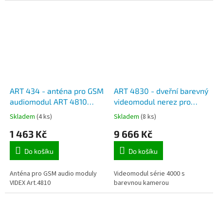
ART 434 - anténa pro GSM
ART 4830 - dveřní barevný
audiomodul ART 4810
videomodul nerez pro
systému VIDEX 4000
rámečky VIDEX - série
Skladem
(4 ks)
Skladem
(8 ks)
4000
1 463 Kč
9 666 Kč
Do košíku
Do košíku
Anténa pro GSM audio moduly
Videomodul série 4000 s
VIDEX Art.4810
barevnou kamerou