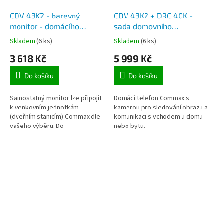
CDV 43K2 - barevný
CDV 43K2 + DRC 40K -
monitor - domácího
sada domovního
videovrántného s LCD
videotelefonu a venkovní
Skladem
(6 ks)
Skladem
(6 ks)
obrazovkou 4,3 palce, pro
stanice Commax,
3 618 Kč
5 999 Kč
2 venkovní jednotky
povrchová montáž tabla
Do košíku
Do košíku
Samostatný monitor lze připojit
Domácí telefon Commax s
k venkovním jednotkám
kamerou pro sledování obrazu a
(dveřním stanicím) Commax dle
komunikaci s vchodem u domu
vašeho výběru. Do
nebo bytu.
videotelefonu je možné napojit
až pro 2 venkovní kamerové
jednotky.