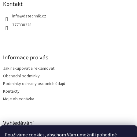
p
a
Kontakt
r
t
v
info
@
dstechnik.cz
í
k
y
777338228
v
ý
p
i
s
Informace pro vás
u
Jak nakupovat a reklamovat
Obchodní podmínky
Podmínky ochrany osobních údajů
Kontakty
Moje objednávka
Vyhledávání
Používáme cookies, abychom Vám umožnili pohodlné