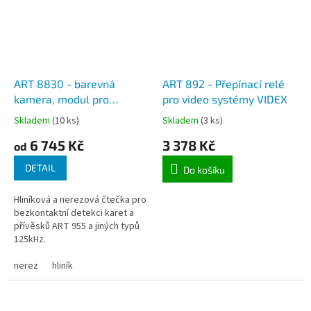
ART 8830 - barevná
ART 892 - Přepínací relé
kamera, modul pro
pro video systémy VIDEX
rámečky Videx 8000,
Skladem
(10 ks)
Skladem
(3 ks)
hliník a nerez
6 745 Kč
3 378 Kč
od
DETAIL
Do košíku
Hliníková a nerezová čtečka pro
bezkontaktní detekci karet a
přívěsků ART 955 a jiných typů
125kHz.
nerez
hliník