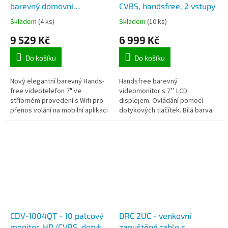
barevný domovní
CVBS, handsfree, 2 vstupy
HandsFree videotelefon
Skladem
(4 ks)
Skladem
(10 ks)
Commax s LCD
9 529 Kč
6 999 Kč
obrazovkou 18cm
Do košíku
Do košíku
Nový elegantní barevný Hands-
Handsfree barevný
free videotelefon 7" ve
videomonitor s 7’’ LCD
stříbrném provedení s Wifi pro
displejem. Ovládání pomocí
přenos volání na mobilní aplikaci
dotykových tlačítek. Bílá barva.
Hey Call.
Napájení 230VAC. Videomonitor
má dva vstupy až pro dvě
dveřní stanice nebo...
CDV-1004QT - 10 palcový
DRC 2UC - venkovní
monitor, HD/CVBS, dotyk,
zapuštěné tablo s