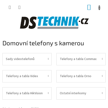
Přejít
NÁKUP
na
obsah
KOŠÍK
Domovní telefony s kamerou
Sady videotelefonů
Telefony a tabla Commax
Telefony a tabla Videx
Telefony a tabla Orno
Telefony a tabla HikVision
Ostatní interkomy