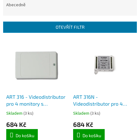
e
Abecedně
n
í
p
OTEVŘÍT FILTR
r
o
V
d
ý
u
p
k
i
t
s
ů
p
r
o
d
ART 316 - Videodistributor
ART 316N -
u
pro 4 monitory s
Videodistributor pro 4
k
vyváženým videosignálem
monitory s vyváženým
Skladem
(3 ks)
Skladem
(3 ks)
t
videosignálem
684 Kč
684 Kč
ů
Do košíku
Do košíku