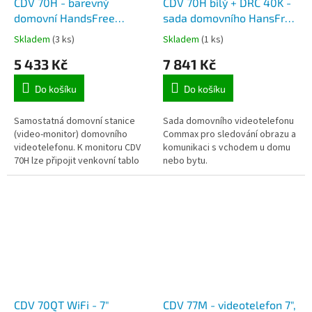
CDV 70H - barevný
CDV 70H bílý + DRC 40K -
domovní HandsFree
sada domovního HansFree
videotelefon Commax s
videotelefonu Commax
Skladem
(3 ks)
Skladem
(1 ks)
LCD obrazovkou 18cm
pro 1 účastníka, LCD
5 433 Kč
7 841 Kč
úhlopříčka 18cm
Do košíku
Do košíku
Samostatná domovní stanice
Sada domovního videotelefonu
(video-monitor) domovního
Commax pro sledování obrazu a
videotelefonu. K monitoru CDV
komunikaci s vchodem u domu
70H lze připojit venkovní tablo
nebo bytu.
Commax a nebo pro rozšíření
sad CDV 70H + DRC 40K o další...
CDV 70QT WiFi - 7"
CDV 77M - videotelefon 7",