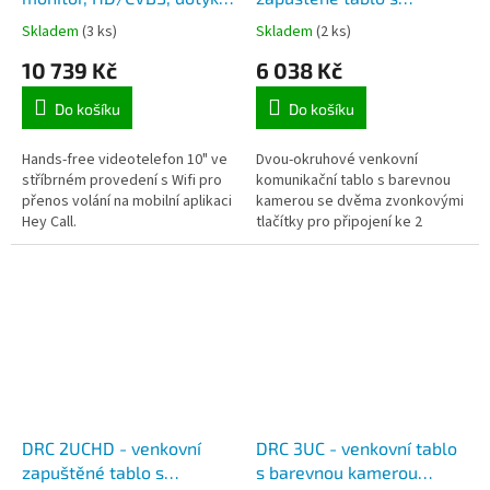
paměť, mobilní aplikace
barevnou kamerou, 2
Skladem
(3 ks)
Skladem
(2 ks)
zvonková tlačítka
10 739 Kč
6 038 Kč
Do košíku
Do košíku
Hands-free videotelefon 10" ve
Dvou-okruhové venkovní
stříbrném provedení s Wifi pro
komunikační tablo s barevnou
přenos volání na mobilní aplikaci
kamerou se dvěma zvonkovými
Hey Call.
tlačítky pro připojení ke 2
domovním videotelefonům
COMMAX pro např.
dvougenerační domy.
DRC 2UCHD - venkovní
DRC 3UC - venkovní tablo
zapuštěné tablo s
s barevnou kamerou