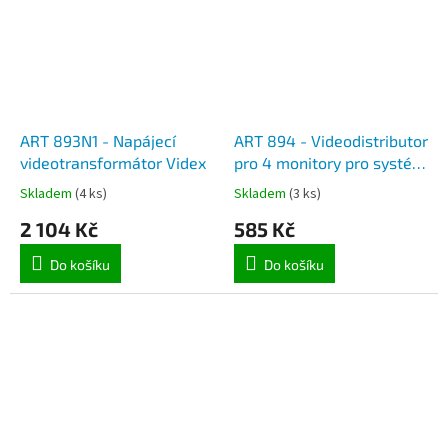
ART 893N1 - Napájecí
ART 894 - Videodistributor
videotransformátor Videx
pro 4 monitory pro systém
s koaxiálním kabelem
Skladem
(4 ks)
Skladem
(3 ks)
2 104 Kč
585 Kč
Do košíku
Do košíku