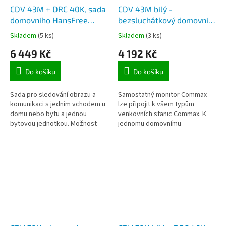
CDV 43M + DRC 40K, sada
CDV 43M bílý -
domovního HansFree
bezsluchátkový domovní
videotelefonu pro 1
videotelefon, LCD displej
Skladem
(5 ks)
Skladem
(3 ks)
účastníka, LCD monitor s
4,3 palce - 11cm, dotyková
6 449 Kč
4 192 Kč
11cm úhlopříčkou
tlačítka
Do košíku
Do košíku
Sada pro sledování obrazu a
Samostatný monitor Commax
komunikaci s jedním vchodem u
lze připojit k všem typům
domu nebo bytu a jednou
venkovních stanic Commax. K
bytovou jednotkou. Možnost
jednomu domovnímu
rozšíření o další venkovní stanici
videotelefonu lze připojit 2
a vnitřní komunikátory -...
venkovní stanice, jedno externí
dorozumívací...