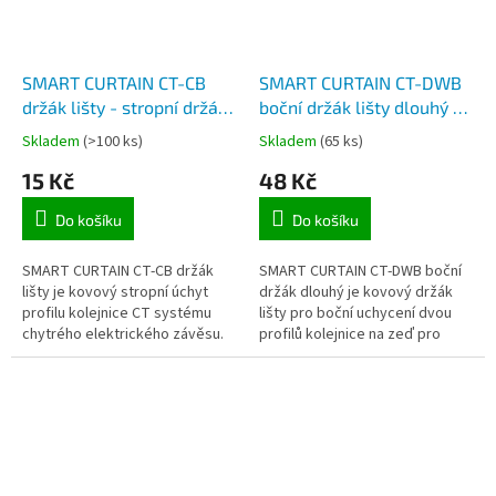
SMART CURTAIN CT-CB
SMART CURTAIN CT-DWB
držák lišty - stropní držák
boční držák lišty dlouhý -
kolejnice pro závěsový
dvouřadový držák
Skladem
(>100 ks)
Skladem
(65 ks)
systém
kolejnice pro závěsový
15 Kč
48 Kč
systém
Do košíku
Do košíku
SMART CURTAIN CT-CB držák
SMART CURTAIN CT-DWB boční
lišty je kovový stropní úchyt
držák dlouhý je kovový držák
profilu kolejnice CT systému
lišty pro boční uchycení dvou
chytrého elektrického závěsu.
profilů kolejnice na zeď pro
dvouřadový CT systém
chytrého elektrického závěsu.