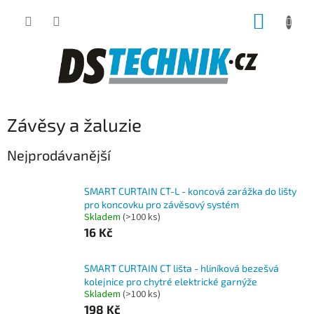
Přejít
NÁKUP
na
obsah
KOŠÍK
Závěsy a žaluzie
Nejprodávanější
SMART CURTAIN CT-L - koncová zarážka do lišty
pro koncovku pro závěsový systém
Skladem
(>100 ks)
16 Kč
SMART CURTAIN CT lišta - hliníková bezešvá
kolejnice pro chytré elektrické garnýže
Skladem
(>100 ks)
198 Kč