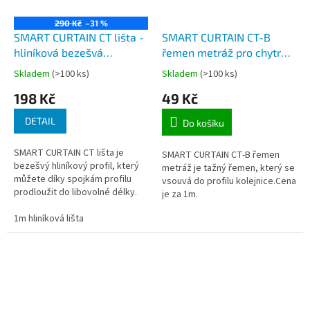
290 Kč
–31 %
SMART CURTAIN CT lišta -
SMART CURTAIN CT-B
hliníková bezešvá
řemen metráž pro chytré
kolejnice pro chytré
elektrické garnýže
Skladem
(>100 ks)
Skladem
(>100 ks)
elektrické garnýže
198 Kč
49 Kč
DETAIL
Do košíku
SMART CURTAIN CT lišta je
SMART CURTAIN CT-B řemen
bezešvý hliníkový profil, který
metráž je tažný řemen, který se
můžete díky spojkám profilu
vsouvá do profilu kolejnice.Cena
prodloužit do libovolné délky.
je za 1m.
CT lišta se instaluje na strop
nebo na zeď dle použitých...
1m hliníková lišta