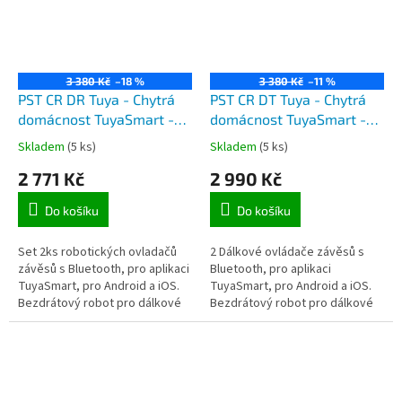
3 380 Kč
–18 %
3 380 Kč
–11 %
PST CR DR Tuya - Chytrá
PST CR DT Tuya - Chytrá
domácnost TuyaSmart -
domácnost TuyaSmart -
set 2 chytrých závěsových
set 2 chytrých závěsových
Skladem
(5 ks)
Skladem
(5 ks)
robotů na závěsy na
robotů na závěsy
2 771 Kč
2 990 Kč
garnýž
Do košíku
Do košíku
Set 2ks robotických ovladačů
2 Dálkové ovládače závěsů s
závěsů s Bluetooth, pro aplikaci
Bluetooth, pro aplikaci
TuyaSmart, pro Android a iOS.
TuyaSmart, pro Android a iOS.
Bezdrátový robot pro dálkové
Bezdrátový robot pro dálkové
ovládání závěsů a žaluzií na
ovládání závěsů a žaluzií
garnýži z mobilního...
například z mobilního telefonu
pomocí...