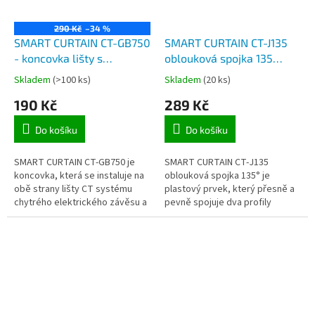
290 Kč
–34 %
SMART CURTAIN CT-GB750
SMART CURTAIN CT-J135
- koncovka lišty s
oblouková spojka 135
převodovým ozubeným
profilu pro chytrý
Skladem
(>100 ks)
Skladem
(20 ks)
kolem pro klínový řemen
závěsový systém
190 Kč
289 Kč
Do košíku
Do košíku
SMART CURTAIN CT-GB750 je
SMART CURTAIN CT-J135
koncovka, která se instaluje na
oblouková spojka 135° je
obě strany lišty CT systému
plastový prvek, který přesně a
chytrého elektrického závěsu a
pevně spojuje dva profily
z jedné strany se na ni instaluje
kolejnice CT systému chytrého
motor YSMT 750. Tyto...
elektrického závěsu. Používá se
pro...