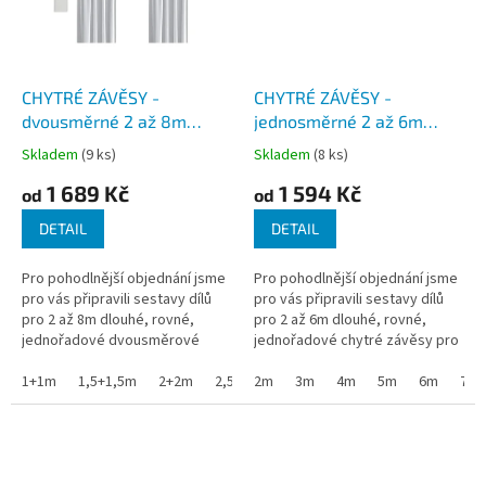
CHYTRÉ ZÁVĚSY -
CHYTRÉ ZÁVĚSY -
dvousměrné 2 až 8m
jednosměrné 2 až 6m
dlouhé sady dílů
dlouhé sady dílů
Skladem
(9 ks)
Skladem
(8 ks)
jednořadových závěsů bez
jednořadových závěsů bez
1 689 Kč
1 594 Kč
pohonu - SMART CURTAIN
pohonu - SMART CURTAIN
od
od
ST
ST
DETAIL
DETAIL
Pro pohodlnější objednání jsme
Pro pohodlnější objednání jsme
pro vás připravili sestavy dílů
pro vás připravili sestavy dílů
pro 2 až 8m dlouhé, rovné,
pro 2 až 6m dlouhé, rovné,
jednořadové dvousměrové
jednořadové chytré závěsy pro
chytré závěsy pro uchycení na
uchycení na strop. Sady bez
strop. Sady bez motoru a...
1+1m
1,5+1,5m
2+2m
2,5+2,5m
motoru a dálkových ovladačů...
2m
3+3m
3m
4m
3,5+3,5m
5m
6m
4+4m
7m