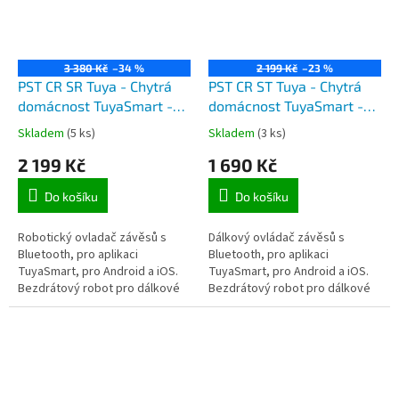
3 380 Kč
–34 %
2 199 Kč
–23 %
PST CR SR Tuya - Chytrá
PST CR ST Tuya - Chytrá
domácnost TuyaSmart -
domácnost TuyaSmart -
Chytrý závěsový pohon na
Chytrý bluetooth závěsový
Skladem
(5 ks)
Skladem
(3 ks)
garnýže
robot pro jeden závěs
2 199 Kč
1 690 Kč
Do košíku
Do košíku
Robotický ovladač závěsů s
Dálkový ovládač závěsů s
Bluetooth, pro aplikaci
Bluetooth, pro aplikaci
TuyaSmart, pro Android a iOS.
TuyaSmart, pro Android a iOS.
Bezdrátový robot pro dálkové
Bezdrátový robot pro dálkové
ovládání závěsů a žaluzií na
ovládání závěsů a žaluzií
garnýži, pomocí mobilního
například z mobilního telefonu
telefonu...
pomocí...