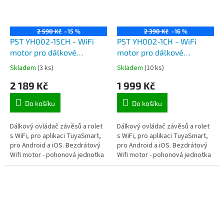
2 590 Kč
–15 %
2 390 Kč
–16 %
PST YH002-15CH - WiFi
PST YH002-1CH - WiFi
motor pro dálkové
motor pro dálkové
ovládání závěsů a rolet,
ovládání závěsů a rolet,
Skladem
(3 ks)
Skladem
(10 ks)
pro aplikaci TuyaSmart,
pro aplikaci TuyaSmart,
2 189 Kč
1 999 Kč
navíc 15 kanálové dálkové
navíc 1 kanálové dálkové
ovládání
ovládání
Do košíku
Do košíku
Dálkový ovládač závěsů a rolet
Dálkový ovládač závěsů a rolet
s WiFi, pro aplikaci TuyaSmart,
s WiFi, pro aplikaci TuyaSmart,
pro Android a iOS. Bezdrátový
pro Android a iOS. Bezdrátový
Wifi motor - pohonová jednotka
Wifi motor - pohonová jednotka
pro dálkové ovládání závěsů a
pro dálkové ovládání závěsů a
žaluzií například z...
žaluzií například z...