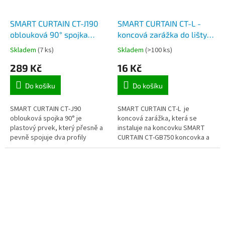
SMART CURTAIN CT-J190
SMART CURTAIN CT-L -
oblouková 90° spojka
koncová zarážka do lišty
profilu pro chytrý
pro koncovku pro
Skladem
(7 ks)
Skladem
(>100 ks)
závěsový systém
závěsový systém
289 Kč
16 Kč
Do košíku
Do košíku
SMART CURTAIN CT-J90
SMART CURTAIN CT-L je
oblouková spojka 90° je
koncová zarážka, která se
plastový prvek, který přesně a
instaluje na koncovku SMART
pevně spojuje dva profily
CURTAIN CT-GB750 koncovka a
kolejnice CT systému chytrého
to na obě strany lišty CT
elektrického závěsu. Používá se
systému chytrého elektrického
pro obloukové...
závěsu.