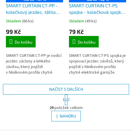
SMART CURTAIN CT-PP -
SMART CURTAIN CT-PS
kolečkový jezdec, táhlo
spojka - kolečková spojka
záclony pro chytré
pro jezdce závěsu s
Skladem
(66 ks)
Skladem
(49 ks)
elektrické garnýže
kolečky pro o chytré
99 Kč
79 Kč
elektrické garnýže
Do košíku
Do košíku
SMART CURTAIN CT-PP je vodící
SMART CURTAIN CT-PS spojka je
jezdec záclony a lehkého
spojovací jezdec závěsů, který
závěsu, který pojíždí
pojíždí v hliníkovém profilu
v hliníkovém profilu chytré
chytré elektrické garnýže.
elektrické garnýže. Pro
Používá se na spojení řemenu v
jednostranné posouvání stačí
kolejnici s jezdcem pomocí...
jeden jezdec a...
NAČÍST 5 DALŠÍCH
S
1
2
t
O
r
29
položek celkem
v
á
l
NAHORU
n
á
k
d
o
v