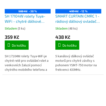
588 Kč
–38 %
499 Kč
–12 %
SH 17104W rolety Tuya-
SMART CURTAIN CMRC 1 -
WiFi - chytré dálkové
rádiový dálkový ovladač
ovladání rolet a
433MHz pro dálkové
Skladem
(5 ks)
Skladem
(48 ks)
venkovních žaluzií
ovládání chytrých závěsů,
359 Kč
438 Kč
mobilním telefonem
5 okruhů pro až 5 oken
aplikací TuyaSmart
Do košíku
Do košíku
SH 17104W rolety Tuya-WiFi je
5 kanálový dálkový ovládač
chytré relé pro ovládání rolet a
motorů pro chytré závěsy s
venkovních žaluzií pomocí
pohonem YSMT-750 motor na
chytrého mobilního telefonu a
frekvenci 433MHz.
aplikace Tuya Smart nebo Smart
Life-Smart Living (podpora...