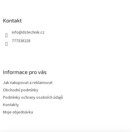
Z
a
á
c
á
n
í
p
í
p
a
Kontakt
r
t
v
info
@
dstechnik.cz
í
k
y
777338228
v
ý
p
i
s
Informace pro vás
u
Jak nakupovat a reklamovat
Obchodní podmínky
Podmínky ochrany osobních údajů
Kontakty
Moje objednávka