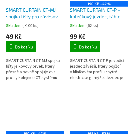
190 Kč
–47 %
SMART CURTAIN CT-MJ
SMART CURTAIN CT-P -
spojka lišty pro závěsový
kolečkový jezdec, táhlo
systém
závěsu s kolečky pro o
Skladem
(>100 ks)
Skladem
(62 ks)
chytré elektrické garnýže
49 Kč
99 Kč
Do košíku
Do košíku
SMART CURTAIN CT-MJ spojka
SMART CURTAIN CT-P je vodící
lišty je kovový prvek, který
jezdec závěsů, který pojíždí
přesně a pevně spojuje dva
v hliníkovém profilu chytré
profily kolejnice CT systému
elektrické garnýže. Jezdec je
chytrého elektrického závěsu.
vybaven kolečky pro snadný a
tichý chod. Pro...
190 Kč
–47 %
168 Kč
–52 %