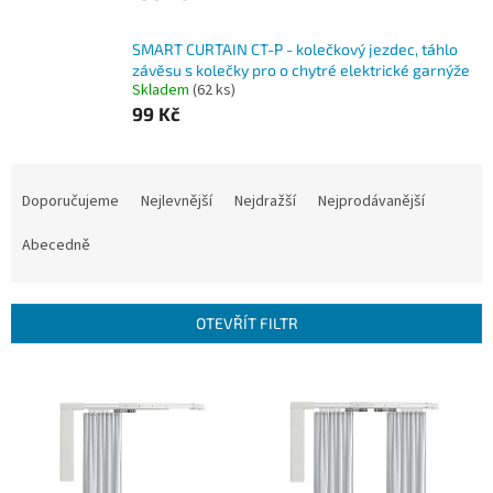
SMART CURTAIN CT-P - kolečkový jezdec, táhlo
závěsu s kolečky pro o chytré elektrické garnýže
Skladem
(62 ks)
99 Kč
Ř
a
Doporučujeme
Nejlevnější
Nejdražší
Nejprodávanější
z
e
Abecedně
n
í
p
OTEVŘÍT FILTR
r
o
V
d
ý
u
p
k
i
t
s
ů