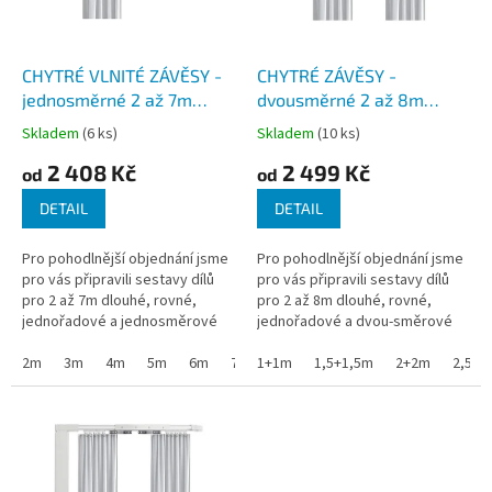
p
r
o
d
CHYTRÉ VLNITÉ ZÁVĚSY -
CHYTRÉ ZÁVĚSY -
u
jednosměrné 2 až 7m
dvousměrné 2 až 8m
k
dlouhé sady dílů
dlouhé sady dílů
Skladem
(6 ks)
Skladem
(10 ks)
t
jednořadové závěsy s
jednořadových vlnitých
2 408 Kč
2 499 Kč
ů
vlnou bez pohonu -
závěsů bez pohonu -
od
od
SMART CURTAIN VLN
SMART CURTAIN VLN
DETAIL
DETAIL
Pro pohodlnější objednání jsme
Pro pohodlnější objednání jsme
pro vás připravili sestavy dílů
pro vás připravili sestavy dílů
pro 2 až 7m dlouhé, rovné,
pro 2 až 8m dlouhé, rovné,
jednořadové a jednosměrové
jednořadové a dvou-směrové
chytré závěsy pro uchycení na
chytré závěsy pro uchycení na
strop. V sadě jsou kladky,...
2m
3m
4m
5m
6m
7m
strop. V sadě jsou kladky,...
1+1m
1,5+1,5m
2+2m
2,5+2