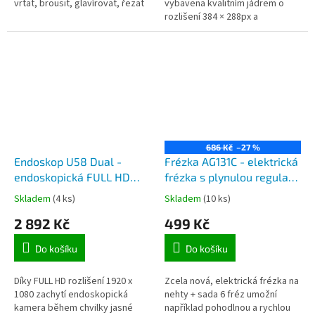
vrtat, brousit, glavírovat, řezat
vybavena kvalitním jádrem o
apod.
rozlišení 384 × 288px a
displejem OLED 1024 × 768px,
15mm čočkou a dálkoměrem.
Podporuje funkce...
686 Kč
–27 %
Endoskop U58 Dual -
Frézka AG131C - elektrická
endoskopická FULL HD
frézka s plynulou regulací
kamera s 5m flexibilní
+ sada 6 fréz
Skladem
(4 ks)
Skladem
(10 ks)
hadicí a 4,3" monitorem
2 892 Kč
499 Kč
Do košíku
Do košíku
Díky FULL HD rozlišení 1920 x
Zcela nová, elektrická frézka na
1080 zachytí endoskopická
nehty + sada 6 fréz umožní
kamera během chvilky jasné
například pohodlnou a rychlou