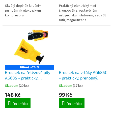
Skvělý doplněk k ručním
Praktický elektrický mini
pumpám i k elektrickým
šroubovák s vestavěným
kompresorům.
nabíjecí akumulátorem, sada 38
bitů, magnetizér a
demagnetizér, ideální pro servis
elektroniky a každodenní
opravy v domácnosti.
196 Kč
–24 %
Brousek na řetězové pily
Brousek na vrtáky AG685C
AG685 - praktický,
- praktický, přenosný
přenosný kompaktní
ostřič vrtáků
Skladem
(20 ks)
Skladem
(17 ks)
brousek na řetězové pily
148 Kč
99 Kč
Do košíku
Do košíku