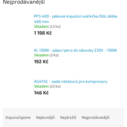
Nejprodávanější
PFS 400 - páková impulsní svářečka fólií, délka
400 mm
Skladem
(13 ks)
1 198 Kč
KL 100W - pájecí pero do zásuvky 230V - 100W
Skladem
(3 ks)
192 Kč
AG414C - sada nástavců pro kompresory
Skladem
(23 ks)
146 Kč
Ř
a
Doporučujeme
Nejlevnější
Nejdražší
Nejprodávanější
z