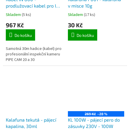
prodlužovací kabel pro IN
v misce 10g
CAM 800
Skladem
(5 ks)
Skladem
(17 ks)
967 Kč
30 Kč
Do košíku
Do košíku
Samotná 30m hadice (kabel) pro
profesionální inspekční kameru
PIPE CAM 20 a 30
269 Kč
–28 %
Kalafuna tekutá - pájecí
KL 100W - pájecí pero do
kapalina, 30ml
zásuvky 230V - 100W