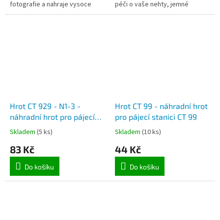
fotografie a nahraje vysoce
péči o vaše nehty, jemné
kvalitní video záznam. Barevný
broušení různých předmětů
4,3" displej LCD displej
apod.
umožňuje...
Hrot CT 929 - N1-3 -
Hrot CT 99 - náhradní hrot
náhradní hrot pro pájecí
pro pájecí stanici CT 99
stanici CT 929
Skladem
(5 ks)
Skladem
(10 ks)
83 Kč
44 Kč
Do košíku
Do košíku