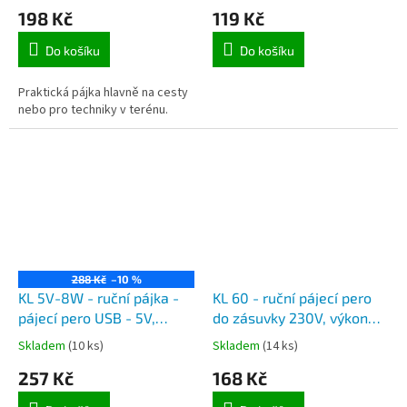
198 Kč
119 Kč
Do košíku
Do košíku
Praktická pájka hlavně na cesty
nebo pro techniky v terénu.
288 Kč
–10 %
KL 5V-8W - ruční pájka -
KL 60 - ruční pájecí pero
pájecí pero USB - 5V,
do zásuvky 230V, výkon
výkon 8W
60W
Skladem
(10 ks)
Skladem
(14 ks)
257 Kč
168 Kč