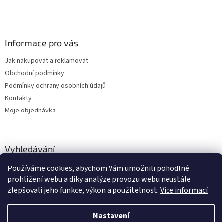
ý
p
i
s
Informace pro vás
u
Jak nakupovat a reklamovat
Obchodní podmínky
Podmínky ochrany osobních údajů
Kontakty
Moje objednávka
Vyhledávání
Používáme cookies, abychom Vám umožnili pohodlné
HLEDAT
prohlížení webu a díky analýze provozu webu neustále
zlepšovali jeho funkce, výkon a použitelnost.
Více informací
Nastavení
Vytvořil Shoptet