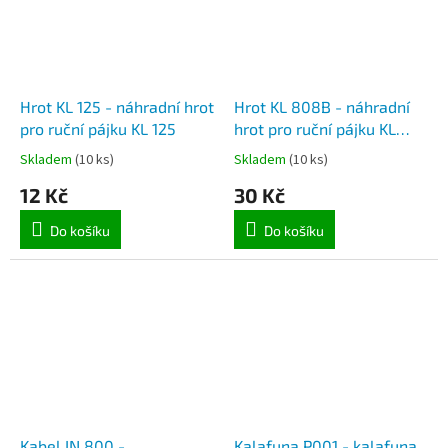
Hrot KL 125 - náhradní hrot
Hrot KL 808B - náhradní
pro ruční pájku KL 125
hrot pro ruční pájku KL
808B
Skladem
(10 ks)
Skladem
(10 ks)
12 Kč
30 Kč
Do košíku
Do košíku
Kabel IN 800 -
Kalafuna P001 - kalafuna