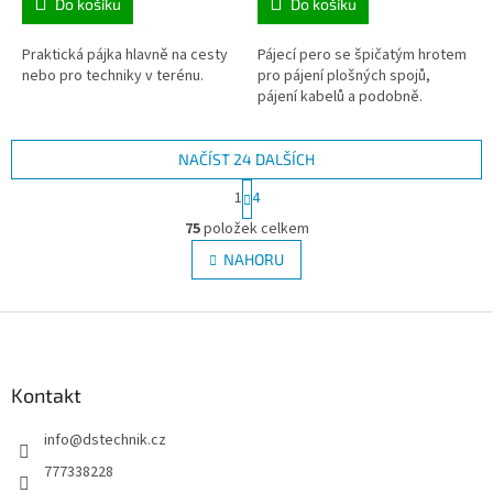
Do košíku
Do košíku
Praktická pájka hlavně na cesty
Pájecí pero se špičatým hrotem
nebo pro techniky v terénu.
pro pájení plošných spojů,
pájení kabelů a podobně.
NAČÍST 24 DALŠÍCH
S
1
4
t
O
r
75
položek celkem
v
á
l
NAHORU
n
á
k
d
o
v
Z
a
á
c
á
n
í
p
í
p
a
Kontakt
r
t
v
info
@
dstechnik.cz
í
k
y
777338228
v