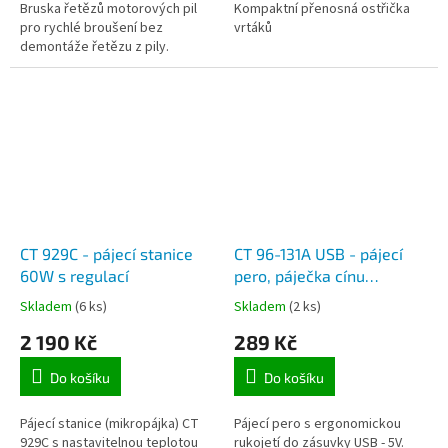
Bruska řetězů motorových pil
Kompaktní přenosná ostřička
pro rychlé broušení bez
vrtáků
demontáže řetězu z pily.
CT 929C - pájecí stanice
CT 96-131A USB - pájecí
60W s regulací
pero, páječka cínu
napájená přes USB, 5V,
Skladem
(6 ks)
Skladem
(2 ks)
výkon 8W
2 190 Kč
289 Kč
Do košíku
Do košíku
Pájecí stanice (mikropájka) CT
Pájecí pero s ergonomickou
929C s nastavitelnou teplotou
rukojetí do zásuvky USB - 5V.