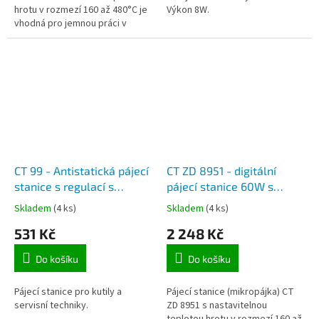
hrotu v rozmezí 160 až 480°C je
Výkon 8W.
vhodná pro jemnou práci v
elektronice.
CT 99 - Antistatická pájecí
CT ZD 8951 - digitální
stanice s regulací s
pájecí stanice 60W s
regulací
nastavitelnou teplotou
Skladem
(4 ks)
Skladem
(4 ks)
hrotu 160 až 480°C
531 Kč
2 248 Kč
Do košíku
Do košíku
Pájecí stanice pro kutily a
Pájecí stanice (mikropájka) CT
servisní techniky.
ZD 8951 s nastavitelnou
teplotou hrotu v rozmezí 160 až