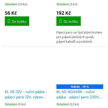
Skladem
(10 ks)
Skladem
(3 ks)
56 Kč
192 Kč
Do košíku
Do košíku
Pájecí pero se špičatým hrotem
pro pájení plošných spojů,
pájení kabelů a podobně.
148 Kč
–19 %
KL 30-12V - ruční pájka -
KL 40-AG449A - ruční
pájecí pero 12V, výkon
pájka - pájecí pero 230V,
30W
výkon 40W
Skladem
(5 ks)
Skladem
(12 ks)