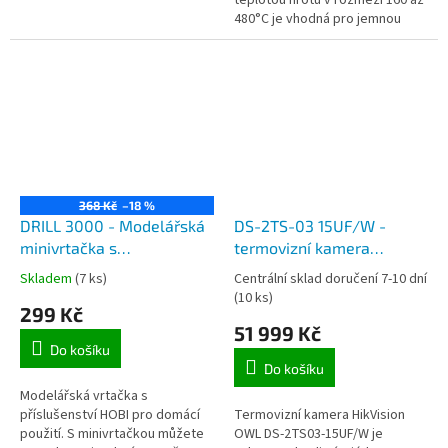
480°C je vhodná pro jemnou
práci v elektronice.
368 Kč
–18 %
DRILL 3000 - Modelářská
DS-2TS-03 15UF/W -
minivrtačka s
termovizní kamera
příslušenstvím
HikVision s WIFI a GPS
Skladem
(7 ks)
Centrální sklad doručení 7-10 dní
(10 ks)
299 Kč
51 999 Kč
Do košíku
Do košíku
Modelářská vrtačka s
příslušenství HOBI pro domácí
Termovizní kamera HikVision
použití. S minivrtačkou můžete
OWL DS-2TS03-15UF/W je