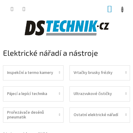
Přejít
NÁKUP
na
obsah
KOŠÍK
Elektrické nářadí a nástroje
Inspekční a termo kamery
Vrtačky brusky frézky
Pájecí a lepící technika
Ultrazvukové čističky
Prořezávače desénů
Ostatní elektrické nářadí
pneumatik