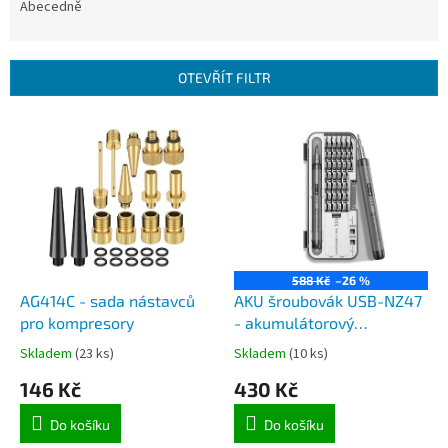
e
Abecedně
n
í
p
OTEVŘÍT FILTR
r
o
V
d
ý
u
p
k
i
t
s
ů
p
r
o
588 Kč
–26 %
d
AG414C - sada nástavců
AKU šroubovák USB-NZ47
u
pro kompresory
- akumulátorový
k
šroubovák a sada s 38
Skladem
(23 ks)
Skladem
(10 ks)
t
bity, magnetizér a
146 Kč
430 Kč
ů
demagnetizér, nabíjení z
USB
Do košíku
Do košíku