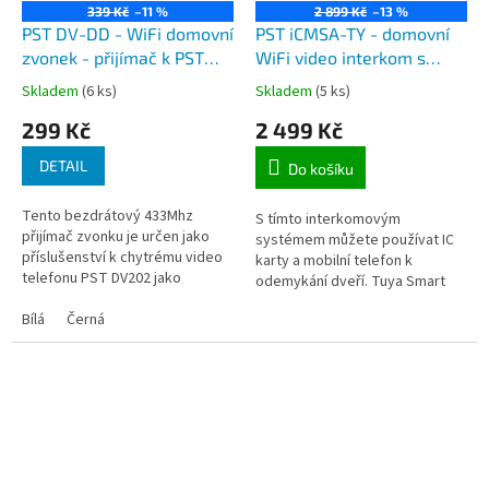
339 Kč
–11 %
2 899 Kč
–13 %
PST DV-DD - WiFi domovní
PST iCMSA-TY - domovní
zvonek - přijímač k PST
WiFi video interkom s
DV202 TuyaSmart
integrovanou 2MP
Skladem
(6 ks)
Skladem
(5 ks)
kamerou s nočním
299 Kč
2 499 Kč
viděním, RFID čtečkou,
IP65, pro aplikaci Tuya
DETAIL
Do košíku
Smart
Tento bezdrátový 433Mhz
S tímto interkomovým
přijímač zvonku je určen jako
systémem můžete používat IC
příslušenství k chytrému video
karty a mobilní telefon k
telefonu PST DV202 jako
odemykání dveří. Tuya Smart
zvukový signalizátor zazvonění.
WiFi Video zvonek s vestavěnou
Jednoduše jej zapojíte do
Bílá
Černá
2MP kamerou nabízí
síťové...
bezpečnostní řešení 2v1...