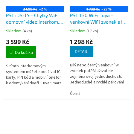
3 699 Kč
–2 %
1 788 Kč
–27 %
PST iDS-TY - Chytrý WiFi
PST T30 WiFi Tuya -
domovní video interkom,
venkovní WiFi zvonek s IP
2MP kamera, app Tuya,
kamerou 1080P, ovládání
Skladem
(4 ks)
Skladem
(17 ks)
kódová klávesnice a RFID
mobilním telefonem
3 599 Kč
1 298 Kč
DETAIL
Do košíku
Bílý nebo černý venkovní WiFi
S tímto interkomovým
zvonek potěší uživatele
systémem můžete používat IC
zejména svojí jednoduchostí.
karty, PIN kód a mobilní telefon
Jednoduché a rychlé párování
k odemykání dveří. Tuya Smart
do aplikace TuyaSmart umožní
WiFi Video zvonek s vestavěnou
posléze přijímat hovory ze
Černá
2MP kamerou nabízí
zvonku...
bezpečnostní...