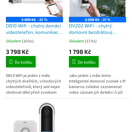
ů
p
r
o
5 899 Kč
–35 %
2 290 Kč
–21 %
d
DB10 Wifi - chytrý domácí
DV202 WiFi - chytrý
u
videotelefon, komunikace
domovní bezdrátový
k
s chytrým telefonem s
zvonek a telefon s IP
Skladem
(20 ks)
Skladem
(13 ks)
t
aplikací TuyaSmart
kamerou, vyzvánění na
3 798 Kč
1 798 Kč
ů
mobilní telefon, pro
aplikaci TuyaSmart
Do košíku
Do košíku
DB10 WiFi je jeden z mála
Jako jeden z mála tento
chytrých dveřních, vchodových
Inteligentní domovní zvonek s IP
videotelefonů, který umí nejen
kamerou zvládne zaznamenat
sledovat dění před zvonkem
video záznam při detekci či při
pomocí aplikace v mobilním
zazvonění. Pomocí aplikace
telefonu, ale také umí při
Tuya Smart nebo Smart Life
detekci...
pak...