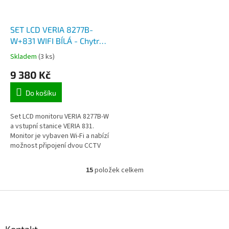
SET LCD VERIA 8277B-
W+831 WIFI BÍLÁ - Chytrá
domácnost TuyaSmart,
Skladem
(3 ks)
videotelefon pro 1 úč., 7
9 380 Kč
palcový monitor, 2drát,
WIFI, aplikace Tuya
Do košíku
Set LCD monitoru VERIA 8277B-W
a vstupní stanice VERIA 831.
Monitor je vybaven Wi-Fi a nabízí
možnost připojení dvou CCTV
kamer, ovládání el.zámku i
pojezdu brány. 2vodičové...
15
položek celkem
O
v
l
Z
á
á
d
p
a