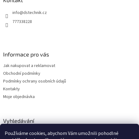
a
Kontakt
c
t
í
info
@
dstechnik.cz
í
p
r
777338228
v
k
y
v
ý
Informace pro vás
p
i
Jak nakupovat a reklamovat
s
u
Obchodní podmínky
Podmínky ochrany osobních údajů
Kontakty
Moje objednávka
Vyhledávání
Používáme cookies, abychom Vám umožnili pohodlné
HLEDAT