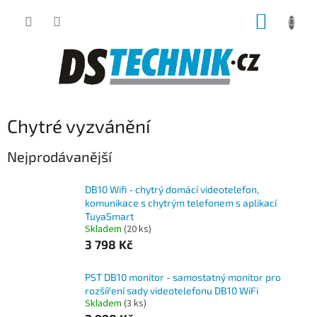
Přejít
NÁKUP
na
obsah
KOŠÍK
Chytré vyzvánění
Nejprodávanější
DB10 Wifi - chytrý domácí videotelefon,
komunikace s chytrým telefonem s aplikací
TuyaSmart
Skladem
(20 ks)
3 798 Kč
PST DB10 monitor - samostatný monitor pro
rozšíření sady videotelefonu DB10 WiFi
Skladem
(3 ks)