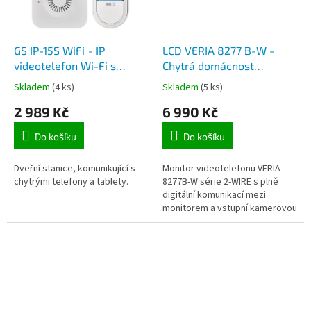
GS IP-15S WiFi - IP
LCD VERIA 8277 B-W -
videotelefon Wi-Fi s
Chytrá domácnost
bezdrátovým zvonkem,
TuyaSmart, samostatný
Skladem
(4 ks)
Skladem
(5 ks)
Tuya
monitor 7
2 989 Kč
6 990 Kč
palcový,230V/24V
adaptér, Tuya
Do košíku
Do košíku
Dveřní stanice, komunikující s
Monitor videotelefonu VERIA
chytrými telefony a tablety.
8277B-W série 2-WIRE s plně
digitální komunikací mezi
monitorem a vstupní kamerovou
jednotkou a s možností
připojení externích kamer. Díky
moderní...