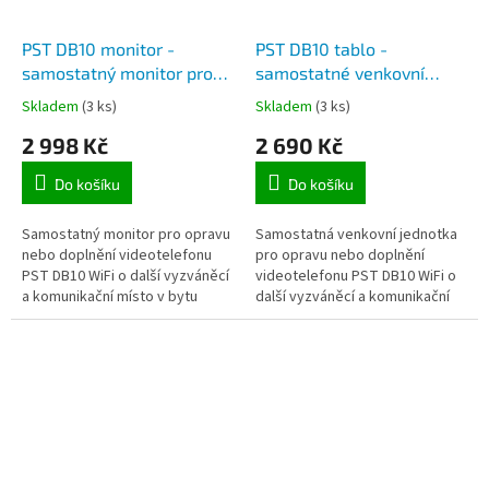
PST DB10 monitor -
PST DB10 tablo -
samostatný monitor pro
samostatné venkovní
rozšíření sady
tablo pro videotelefon
Skladem
(3 ks)
Skladem
(3 ks)
videotelefonu DB10 WiFi
DB10 WiFi pro 1 bytovou
2 998 Kč
2 690 Kč
jednotku
Do košíku
Do košíku
Samostatný monitor pro opravu
Samostatná venkovní jednotka
nebo doplnění videotelefonu
pro opravu nebo doplnění
PST DB10 WiFi o další vyzváněcí
videotelefonu PST DB10 WiFi o
a komunikační místo v bytu
další vyzváněcí a komunikační
nebo domě.
místo (např. 2. vchod, branka
apod.).