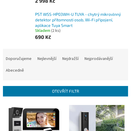
2 998 Kč
PST WSS-HP03WH-U TUYA - chytrý mikrovlnný
detektor přítomnosti osob, Wi-Fi připojení,
aplikace Tuya Smart
Skladem
(2 ks)
690 Kč
Ř
a
Doporučujeme
Nejlevnější
Nejdražší
Nejprodávanější
z
e
Abecedně
n
í
p
OTEVŘÍT FILTR
r
o
V
d
ý
u
p
k
i
t
s