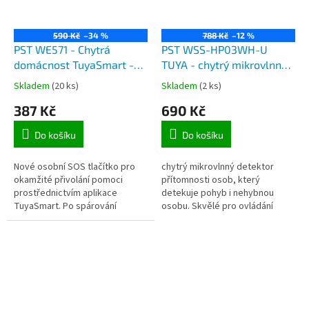
590 Kč
–34 %
788 Kč
–12 %
PST WE571 - Chytrá
PST WSS-HP03WH-U
domácnost TuyaSmart -
TUYA - chytrý mikrovlnný
osobní SOS tlačítko
detektor přítomnosti osob,
Skladem
(20 ks)
Skladem
(2 ks)
Wi-Fi připojení, aplikace
387 Kč
690 Kč
Tuya Smart
Do košíku
Do košíku
Nové osobní SOS tlačítko pro
chytrý mikrovlnný detektor
okamžité přivolání pomoci
přítomnosti osob, který
prostřednictvím aplikace
detekuje pohyb i nehybnou
TuyaSmart. Po spárování
osobu. Skvělé pro ovládání
tlačítka s mobilním telefonem
spotřeby energií, nebo dalších
lze při stisknutí SOS obdržet
chytrých zařízení v rámci
poplach do...
aplikace Tuya...