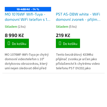
10 488 Kč
–14 %
MO 1076WF Wifi-Tuya -
PST AS-DBW white - WiFi
domovní WiFi telefon s 10"
domovní zvonek - přijímač
monitorem s dotykovou
k PST DV202 TuyaSmart
Skladem
(2 ks)
Skladem
(5 ks)
obrazovkou a zapuštěnou
8 990 Kč
219 Kč
venkovní jednotkou, pro
aplikaci TuyaSmart
Do košíku
Do košíku
MO 1076WF-WiFi-Tuya je chytrý
Tento bezdrátový 433Mhz
domovní videotelefon s 10"
přijímač zvonku je určen jako
dotykovou obrazovkou, který
příslušenství k chytrému video
umí nejen sledovat dění před
telefonu PST DV202 jako
zvonkem na 10" monitoru, ale
zvukový signalizátor zazvonění.
pomocí aplikace TuyaSmart
Jednoduše jej zapojíte do
umí...
síťové...