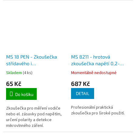
MS 18 PEN - Zkoušečka
MS 8211 - hrotová
střídavého i
zkoušečka napětí 0,2-
stejnosměrného napětí 12-
600V, osvětlení hrotu
Skladem
(4 ks)
Momentálně nedostupné
230V
65 Kč
687 Kč
DETAIL
Do košíku
Profesionální praktická
Zkoušečka pro měření vodiče
zkoušečka pro široké použití.
nebo el. zásuvky pod napětím,
určení polarity a detekce
mikrovlnného záření.