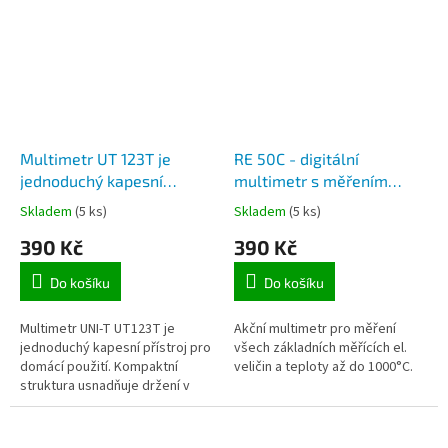
prozváněčka...
Multimetr UT 123T je
RE 50C - digitální
jednoduchý kapesní
multimetr s měřením
přístroj pro domácí použití
teploty do 1000st.C,
Skladem
(5 ks)
Skladem
(5 ks)
napětí do 600V, proud do
390 Kč
390 Kč
10A
Do košíku
Do košíku
Multimetr UNI-T UT123T je
Akční multimetr pro měření
jednoduchý kapesní přístroj pro
všech základních měřících el.
domácí použití. Kompaktní
veličin a teploty až do 1000°C.
struktura usnadňuje držení v
jedné ruce a displej typu EBTN
umožňuje uživatelům získat...