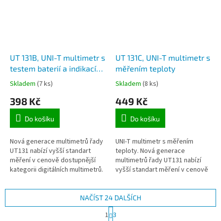
UT 131B, UNI-T multimetr s
UT 131C, UNI-T multimetr s
testem baterií a indikací
měřením teploty
jejich stavu
Skladem
(7 ks)
Skladem
(8 ks)
398 Kč
449 Kč
Do košíku
Do košíku
Nová generace multimetrů řady
UNI-T multimetr s měřením
UT131 nabízí vyšší standart
teploty. Nová generace
měření v cenově dostupnější
multimetrů řady UT131 nabízí
kategorii digitálních multimetrů.
vyšší standart měření v cenově
Inovativní a industriální design
dostupnější kategorii digitálních
zaručuje odolnost...
multimetrů. Inovativní a...
NAČÍST 24 DALŠÍCH
S
1
3
t