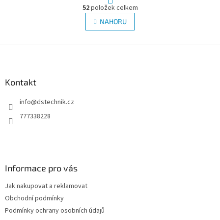
O
r
52
položek celkem
v
á
l
NAHORU
n
á
k
d
o
v
Z
a
á
c
á
n
í
p
í
p
a
Kontakt
r
t
v
info
@
dstechnik.cz
í
k
y
777338228
v
ý
p
i
s
Informace pro vás
u
Jak nakupovat a reklamovat
Obchodní podmínky
Podmínky ochrany osobních údajů