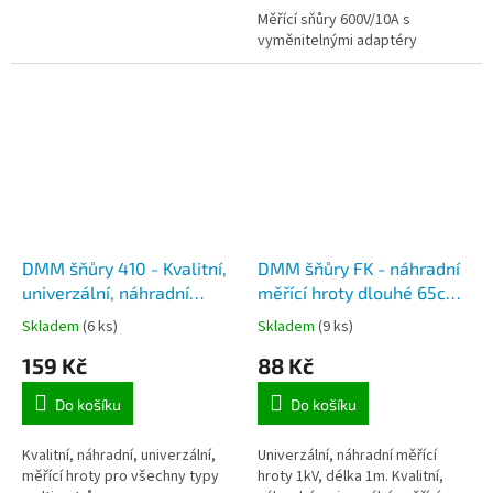
Měřící sňůry 600V/10A s
vyměnitelnými adaptéry
DMM šňůry 410 - Kvalitní,
DMM šňůry FK - náhradní
univerzální, náhradní
měřící hroty dlouhé 65cm,
měřící hroty 1kV, délka 1m
průřez 0,35mm
Skladem
(6 ks)
Skladem
(9 ks)
159 Kč
88 Kč
Do košíku
Do košíku
Kvalitní, náhradní, univerzální,
Univerzální, náhradní měřící
měřící hroty pro všechny typy
hroty 1kV, délka 1m. Kvalitní,