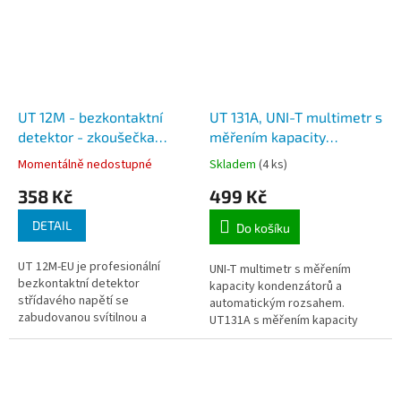
UT 12M - bezkontaktní
UT 131A, UNI-T multimetr s
detektor - zkoušečka
měřením kapacity
napětí s akusticko-
kondenzátorů a
Momentálně nedostupné
Skladem
(4 ks)
optickou synchronní
automatickým rozsahem
358 Kč
499 Kč
výstražnou funkcí
DETAIL
Do košíku
UT 12M-EU je profesionální
UNI-T multimetr s měřením
bezkontaktní detektor
kapacity kondenzátorů a
střídavého napětí se
automatickým rozsahem.
zabudovanou svítilnou a
UT131A s měřením kapacity
akusticko-optickou synchronní
kondenzátorů a automatickým
výstražnou funkcí.
rozsahem.