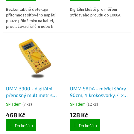
Bezkontaktně detekuje
Digitální kleště pro měření
přítomnost síťového napětí,
střídavého proudu do 1000A.
pouze přiložením na kabel,
prodlužovací šňůru nebo k
zásuvce 230V.
DMM 3900 - digitální
DMM SADA - měřící šňůry
přenosný multimetr s
90cm, 4 krokosvorky, 4 x 4
měřením do 20A.
mm hrot, 2 x 2 mm hrot, 2
Skladem
(7 ks)
Skladem
(12 ks)
vidličky
468 Kč
128 Kč
Do košíku
Do košíku