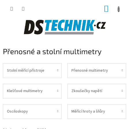
Přejít
NÁKUP
na
obsah
KOŠÍK
Přenosné a stolní multimetry
Stolní měřící přístroje
Přenosné multimetry
Klešťové multimetry
Zkoušečky napětí
Osciloskopy
Měřící hroty a šňůry