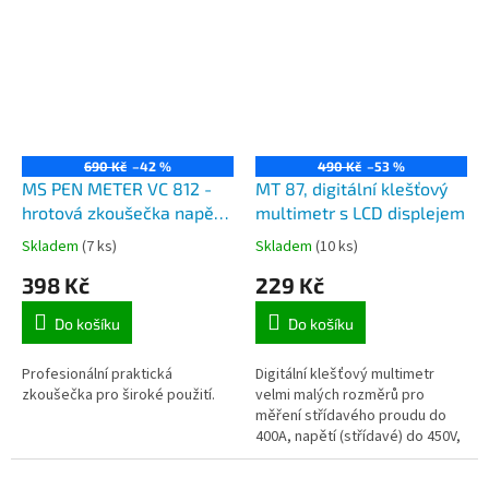
690 Kč
–42 %
490 Kč
–53 %
MS PEN METER VC 812 -
MT 87, digitální klešťový
hrotová zkoušečka napětí
multimetr s LCD displejem
do 600V, osvětlení hrotu,
Skladem
(7 ks)
Skladem
(10 ks)
automatický režim
398 Kč
229 Kč
Do košíku
Do košíku
Profesionální praktická
Digitální klešťový multimetr
zkoušečka pro široké použití.
velmi malých rozměrů pro
měření střídavého proudu do
400A, napětí (střídavé) do 450V,
(stejnosměrné) do 600V, odpor
do 200kOhm, zvuková