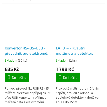
veličiny (frekvenci) a testování
polovodičových...
Konvertor RS485-USB -
LA 1014 - Kvalitní
převodník pro elektroměry
multimetr a detektor
WE 504, WE 506 pro
kabelů ve zdi
Skladem
(10 ks)
Skladem
(2 ks)
připojení k PC
835 Kč
1 798 Kč
Do košíku
Do košíku
Pomocí převodníku USB-RS485
Praktický multimetr s měřením
můžete elektroměr připojit k PC
napětí, proudu a odporu a
přes USB konektor a přijímat
spolehlivý detektor kabelů ve
měřená data z elektroměrů
zdi až do 15cm
vybaveným výstupem RS-485.