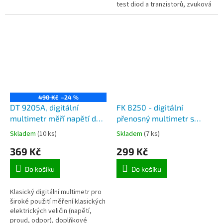
test diod a tranzistorů, zvuková
signalizace zkratu.
490 Kč
–24 %
DT 9205A, digitální
FK 8250 - digitální
multimetr měří napětí do
přenosný multimetr s
1000V, proud 20A, odpor
měřením do 10A.
Skladem
(10 ks)
Skladem
(7 ks)
do 200Mohm
369 Kč
299 Kč
Do košíku
Do košíku
Klasický digitální multimetr pro
široké použití měření klasických
elektrických veličin (napětí,
proud, odpor), doplňkové