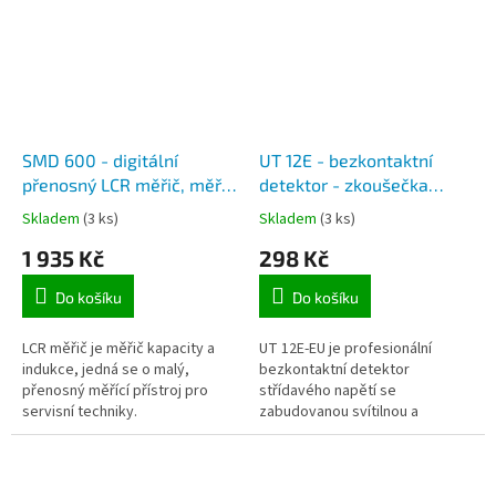
SMD 600 - digitální
UT 12E - bezkontaktní
přenosný LCR měřič, měřič
detektor - zkoušečka
kapacity a indukčnosti
napětí se zabudovanou
Skladem
(3 ks)
Skladem
(3 ks)
svítilnou a se sirénkou
1 935 Kč
298 Kč
Do košíku
Do košíku
LCR měřič je měřič kapacity a
UT 12E-EU je profesionální
indukce, jedná se o malý,
bezkontaktní detektor
přenosný měřící přístroj pro
střídavého napětí se
servisní techniky.
zabudovanou svítilnou a
akusticko-optickou synchronní
výstražnou funkcí.