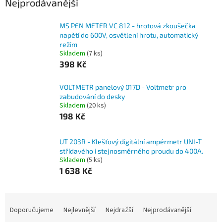
Nejprodávanější
MS PEN METER VC 812 - hrotová zkoušečka
napětí do 600V, osvětlení hrotu, automatický
režim
Skladem
(7 ks)
398 Kč
VOLTMETR panelový 017D - Voltmetr pro
zabudování do desky
Skladem
(20 ks)
198 Kč
UT 203R - Klešťový digitální ampérmetr UNI-T
střídavého i stejnosměrného proudu do 400A.
Skladem
(5 ks)
1 638 Kč
Ř
a
Doporučujeme
Nejlevnější
Nejdražší
Nejprodávanější
z