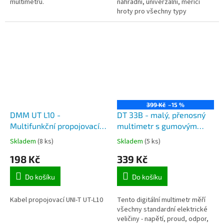
multimetrů.
náhradní, univerzální, měřící
hroty pro všechny typy
multimetrů.
399 Kč
–15 %
DMM UT L10 -
DT 33B - malý, přenosný
Multifunkční propojovací
multimetr s gumovým
šnůry UNI-T
krytem za akční cenu
Skladem
(8 ks)
Skladem
(5 ks)
198 Kč
339 Kč
Do košíku
Do košíku
Kabel propojovací UNI-T UT-L10
Tento digitální multimetr měří
všechny standardní elektrické
veličiny - napětí, proud, odpor,