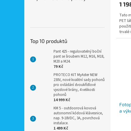
1 19
Tato m
PET lá
použit
trvalé
pouze p
Top 10 produktů
Pant 425 - regulovatelný boční
pant se šroubem M12, M16, M18,
M20 a M24.
79 Kč
PROTECO KIT MyAster NEW
230V, nové kvalitní sady pohonů
pro ovládání dvoukřídlové
vjezdové brány, 4 velikosti
pohonů
14 999 Kč
Fotop
KM 5 - outdoorová kovová
a výk
autonomní kódová klávesnice,
zázn
nap. 9-18VDC, 3A, povrchová
instalace.
pohyb
1 499 Kč