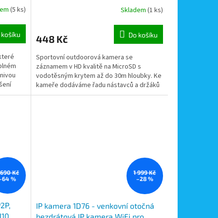
e,
720P HD, vodotěsná, sada držáků
dem
(5 ks)
Skladem
(1 ks)
í
 košíku
Do košíku
448 Kč
které
Sportovní outdoorová kamera se
 plném
záznamem v HD kvalitě na MicroSD s
znivou
vodotěsným krytem až do 30m hloubky. Ke
šení
kameře dodáváme řadu nástavců a držáků
pro různá uchycení kamery.
 690 Kč
1 999 Kč
–64 %
–28 %
P2P,
IP kamera 1D76 - venkovní otočná
110
bezdrátová IP kamera WiFi pro