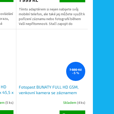
Tímto adaptérem si nejen nabijete svůj
 ovládání
mobilní telefon, ale také jej můžete využít k
brazu,
pořízení záznamu nebo fotografií během
há
Vaší nepřítomnosti. Stačí zapojit do
zásuvky...
7 880 Kč
–5 %
l HD
Fotopast BUNATY FULL HD GSM,
 45,5 x
venkovní kamera se záznamem
obrazu s detekcí pohybu, noční
dem
(5 ks)
Skladem
(4 ks)
vidění