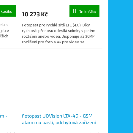
 košíku
Do košíku
10 273 Kč
elu s
Fotopast pro rychlé sítě LTE (4.G). Díky
ji lze
rychlosti přenosu odesílá snímky v plném
lších
rozlišení anebo videa. Disponuje až 30MP
rozlišení pro foto a 4K pro video se...
am -
Fotopast UOVision LTA-4G - GSM
alarm na pasti, odchytová zařízení
a krmná zařízení, ale také na