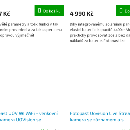
pohybu, noční vidění
Do košíku
Do
7 Kč
4 990 Kč
vělé parametry a tolik funkcí v tak
Díky integrovanému solárnímu pan
urním provedení a za tak super cenu
vlastní baterií o kapacitě 4400 mAh 
e opravdu výjimečné!
prakticky provozovat zcela bez da
nákladů za baterie. Fotopast lze
prostřednictvím WiFi...
ast UOV WI WiFi - venkovní
Fotopast Uovision Live Stre
kamera UOVision se
kamera se záznamem a s
mem obrazu, fotografie,
přenosem živého obrazu