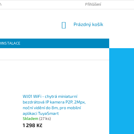
Y OCHRANY OSOBNÍCH ÚDAJŮ
KONTAKTY
Přihlášení
MOJE OBJEDNÁVKA
NÁKUPNÍ
Prázdný košík
KOŠÍK
OINSTALACE
WJ01 WiFi - chytrá miniaturní
bezdrátová IP kamera P2P, 2Mpx,
noční vidění do 8m, pro mobilní
aplikaci TuyaSmart
Skladem
(27 ks)
1 298 Kč