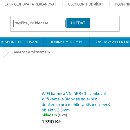
JAK NAKUPOVAT A REKLAMOVAT
OBCHODNÍ PODMÍNKY
PODMÍNK
HLEDAT
BY SPORT CESTOVÁNÍ
HODINKY MOBILY PC
ZÁSUVKY A ELEKTR
Kamery se záznamem
WIFI kamera VN-GBR30 - venkovní
Wifi kamera 3Mpx se solárním
dobíjením pro mobilní aplikace, pevný
objektiv 3,6mm
Skladem
(6 ks)
1 390 Kč