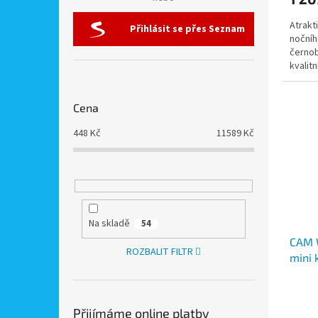
Atrakt
Přihlásit se přes Seznam
nočního
černo
kvalit
výkon
Cena
448
Kč
11589
Kč
Na skladě
54
CAM W
ROZBALIT FILTR
mini 
dete
Přijímáme online platby