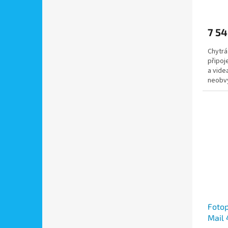
detek
7 54
Chytrá
připoj
a vide
neobvy
Foto
Mail 