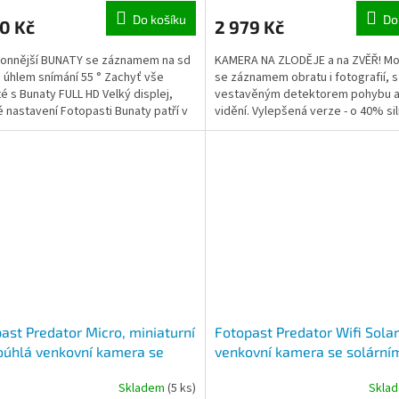
Do košíku
Do
0 Kč
2 979 Kč
konnější BUNATY se záznamem na sd
KAMERA NA ZLODĚJE a na ZVĚŘ! Mo
a úhlem snímání 55 ° Zachyť vše
se záznamem obratu i fotografií, s
té s Bunaty FULL HD Velký displej,
vestavěným detektorem pohybu a
 nastavení Fotopasti Bunaty patří v
vidění. Vylepšená verze - o 40% sil
republice k...
neviditelný přísvit s...
ast Predator Micro, miniaturní
Fotopast Predator Wifi Solar
oúhlá venkovní kamera se
venkovní kamera se solární
mem obrazu, fotografie,
panelem, aku 4400mAh, se
Skladem
(5 ks)
Skla
ce pohybu, noční vidění
záznamem obrazu s detekcí