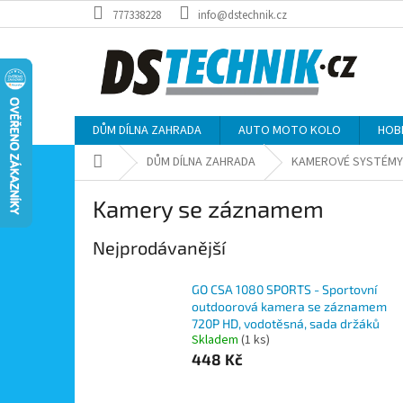
Přejít
777338228
info@dstechnik.cz
na
obsah
DŮM DÍLNA ZAHRADA
AUTO MOTO KOLO
HOB
Domů
DŮM DÍLNA ZAHRADA
KAMEROVÉ SYSTÉMY
Kamery se záznamem
Nejprodávanější
GO CSA 1080 SPORTS - Sportovní
outdoorová kamera se záznamem
720P HD, vodotěsná, sada držáků
Skladem
(1 ks)
448 Kč