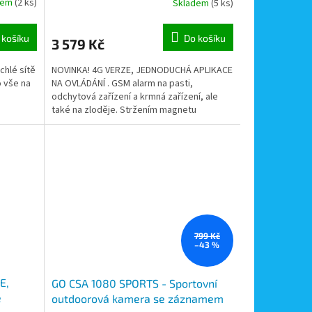
dem
(2 ks)
Skladem
(5 ks)
zloděje
 košíku
Do košíku
3 579 Kč
chlé sítě
NOVINKA! 4G VERZE, JEDNODUCHÁ APLIKACE
o vše na
NA OVLÁDÁNÍ . GSM alarm na pasti,
odchytová zařízení a krmná zařízení, ale
také na zloděje. Stržením magnetu
opatřeného lankem z alarmu...
799 Kč
–43 %
E,
GO CSA 1080 SPORTS - Sportovní
e
outdoorová kamera se záznamem