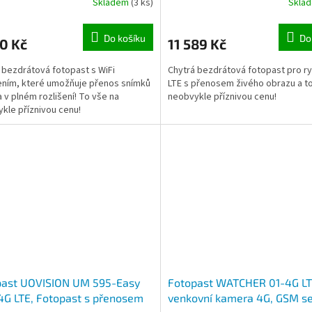
Skladem
(3 ks)
Skla
ce pohybu, noční vidění
Do košíku
Do
0 Kč
11 589 Kč
 bezdrátová fotopast s WiFi
Chytrá bezdrátová fotopast pro ry
ením, které umožňuje přenos snímků
LTE s přenosem živého obrazu a t
a v plném rozlišení! To vše na
neobvykle příznivou cenu!
kle příznivou cenu!
past UOVISION UM 595-Easy
Fotopast WATCHER 01-4G LT
4G LTE, Fotopast s přenosem
venkovní kamera 4G, GSM s