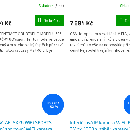
mu z fotopasti přímo do e-
záznamem obrazu, fotografi
Skladem
(5 ks)
Skla
u
detekce pohybu, noční viděn
Do košíku
Do
4 Kč
7 684 Kč
GENERACE OBLÍBENÉHO MODELU 595
GSM fotopast pro rychlé sítě LTA, 
ČKY UOVision. Tento model je velice
umožňují přenos snímků a videa v
ný a pro jeho velký úspěch přichází
rozlišení! To vše na neobvykle pří
ti. Fotopast Easy Mail 4G LTE je
cenu! Nejspolehlivější kufříkové ře
á a...
chránící baterie,...
1 688 Kč
1
–52 %
SA AB-SX26 WiFi SPORTS -
Interiérová IP kamera WiFi, 
tní sportovní WiFi kamera
2Mpx, 1080p, záběr kamery 