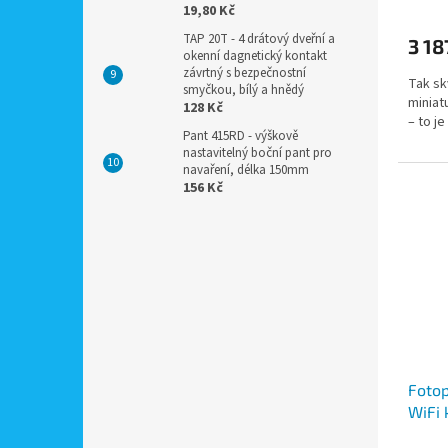
19,80 Kč
TAP 20T - 4 drátový dveřní a
3 18
okenní dagnetický kontakt
závrtný s bezpečnostní
Tak sk
smyčkou, bílý a hnědý
miniat
128 Kč
– to j
Pant 415RD - výškově
nastavitelný boční pant pro
navaření, délka 150mm
156 Kč
Fotop
WiFi 
zázna