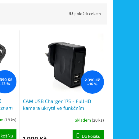
55
položek celkem
 390 Kč
2 390 Kč
–13 %
–16 %
D
CAM USB Charger 175 - FullHD
záznam
kamera ukrytá ve funkčním
napájecím USB adaptéru rozlišení
em
(19 ks)
Skladem
(20 ks)
1080P
 košíku
Do košíku
1 999 Kč