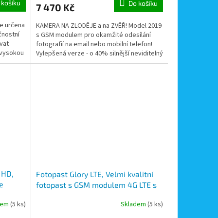
 košíku
Do košíku
7 470 Kč
je určena
KAMERA NA ZLODĚJE a na ZVĚŘ! Model 2019
čnostní
s GSM modulem pro okamžité odesílání
vat
fotografií na email nebo mobilní telefon!
 vysokou
Vylepšená verze - o 40% silnější neviditelný
přísvit s 42...
 HD,
Fotopast Glory LTE, Velmi kvalitní
e
fotopast s GSM modulem 4G LTE s
odesíláním snímků a videa ve full
dem
(5 ks)
Skladem
(5 ks)
HD