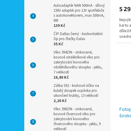
Autoadaptér NAN 500mA - síťový
5 29
230V adaptér pro 12V spotřebiče
s autokonektorem, max 500mA,
Nejvý
6W
kartu 
139 Kč
důleži
ČIP Dallas černý - bezkontaktní
snadné
čip pro čtečky Dalas
České 
35 Kč
Víko 394ZIN - zinkované,
kovové obdélníkové víko pro
zakrytování kovového
obdélníkového sloupku - jeklu,
7 velikostí
16,80 Kč
Zátka 592 - kruhové víčko na
kulatý sloupek ucpávka pro
ukončení trubky, 13 velikostí
2,20 Kč
Fotop
Víko 398ZIN - zinkované,
kovové čtvercové víko pro
širok
zakrytování kovového
zázna
čtvercového sloupku - jeklu, 9
detek
velikostí