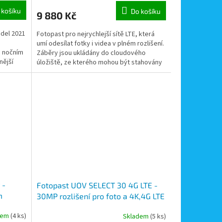
 košíku
Do košíku
9 880 Kč
del 2021
Fotopast pro nejrychlejší sítě LTE, která
umí odesílat fotky i videa v plném rozlišení.
 nočním
Záběry jsou ukládány do cloudového
nější
úložiště, ze kterého mohou být stahovány
pomocí...
 -
Fotopast UOV SELECT 30 4G LTE -
m
30MP rozlišení pro foto a 4K,4G LTE
dem
(4 ks)
Skladem
(5 ks)