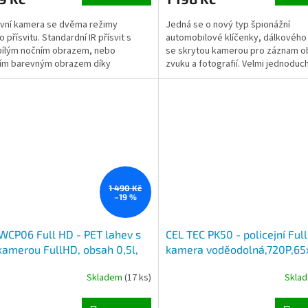
ivní kamera se dvěma režimy
Jedná se o nový typ špionážní
 přísvitu. Standardní IR přísvit s
automobilové klíčenky, dálkového
bílým nočním obrazem, nebo
se skrytou kamerou pro záznam o
ním barevným obrazem díky
zvuku a fotografií. Velmi jednoduc
nému 500 lumenovému...
reakce spuštění záznamu a...
1 490 Kč
–19 %
CP06 Full HD - PET lahev s
CEL TEC PK50 - policejní Ful
kamerou FullHD, obsah 0,5l,
kamera voděodolná,720P,65x
kce pohybu
28 mm
Skladem
(17 ks)
Skla