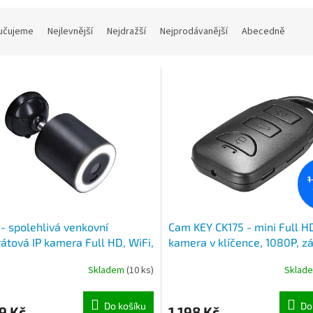
učujeme
Nejlevnější
Nejdražší
Nejprodávanější
Abecedně
1
- spolehlivá venkovní
Cam KEY CK175 - mini Full H
átová IP kamera Full HD, WiFi,
kamera v klíčence, 1080P, 
, 1080p, LED přísvit
obrazu i zvuku, fotografie
Skladem
(10 ks)
Sklad
Do košíku
Do
9 Kč
1 198 Kč