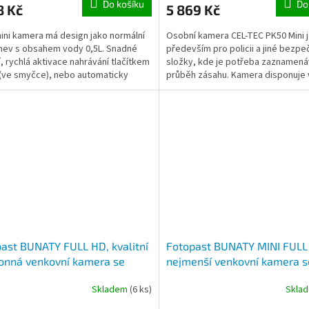
Do košíku
Do
8 Kč
5 869 Kč
ini kamera má design jako normální
Osobní kamera CEL-TEC PK50 Mini 
hev s obsahem vody 0,5L. Snadné
především pro policii a jiné bezpe
í, rychlá aktivace nahrávání tlačítkem
složky, kde je potřeba zaznamená
 (ve smyčce), nebo automaticky
průběh zásahu. Kamera disponuje
ři...
výdrží baterie na...
ast BUNATY FULL HD, kvalitní
Fotopast BUNATY MINI FULL
onná venkovní kamera se
nejmenší venkovní kamera s
amem obrazu s detekcí
záznamem obrazu s detekcí
Skladem
(6 ks)
Skla
u, noční vidění
pohybu, noční vidění