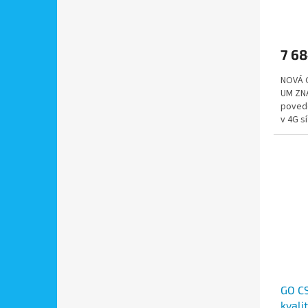
zázna
mail
7 68
NOVÁ 
UM ZNA
povede
v 4G sí
výkonn
GO C
kvali