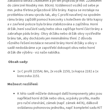
základová deska 140x60mm a při 6m průjezdu je min. 220x60mm
do zámrzné hloubky min. 80cm). Vzdálenost vozíků od sebe je
min. jedna třetina průjezdové šíře brány. Kapsa se instaluje na
protilehlou stranu vjezdu tak, aby C profil navařený na spodním
rámu brány zajížděl pomocí koncovky s kolečkem do této kapsy
a v zavřené poloze byla brána stabilizována a zajištěna. Horní
držák /není součástí sady/nebo oliva zajišťuje horní část brány a
zabraňuje pádu brány. Olivy držáku nebo držák olivy vystředíte
bránu tak, aby docházelo jen minimálnímu tření. Z důvodu
různého řešení instalace nesené brány Horní držáky a olivy v
sadě nedodáváme a je zapotřebí dokoupit olivu nebo horní
držák dle výběru - viz naše nabídka.
Obsah sady:
1x C profil 2155AL 6m, 2x vozík 2150, 1x kapsa 2182 a 1x
koncovka 2151.
Možnost rozšíření:
K této sadě můžete dokoupit další komponenty jako jsou
například horní držák nebo oliva, ucpávky profilu, madlo
pro ruční otevírání, zámek (např. zámek 447A), dálkově
ovládanou pohonovou jednotku, např. kompletní sadu KIT