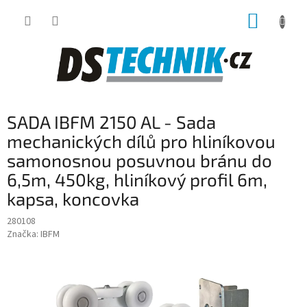
Přejít
NÁKUP
na
obsah
KOŠÍK
SADA IBFM 2150 AL - Sada
mechanických dílů pro hliníkovou
samonosnou posuvnou bránu do
6,5m, 450kg, hliníkový profil 6m,
kapsa, koncovka
280108
Značka:
IBFM