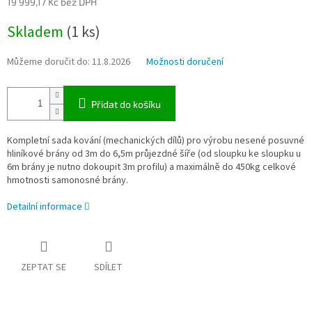
19 999,17 Kč bez DPH
Měrná
Skladem
(1 ks)
cena:
Můžeme doručit do:
11.8.2026
Možnosti doručení
Přidat do košíku
Kompletní sada kování (mechanických dílů) pro výrobu nesené posuvné
hliníkové brány od 3m do 6,5m průjezdné šíře (od sloupku ke sloupku u
6m brány je nutno dokoupit 3m profilu) a maximálně do 450kg celkové
hmotnosti samonosné brány.
Detailní informace
ZEPTAT SE
SDÍLET