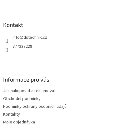
Z
á
p
a
Kontakt
t
info
@
dstechnik.cz
í
777338228
Informace pro vás
Jak nakupovat a reklamovat
Obchodní podmínky
Podmínky ochrany osobních údajů
Kontakty
Moje objednávka