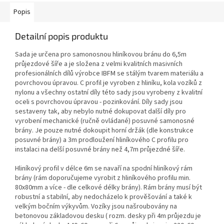
Popis
Detailní popis produktu
Sada je určena pro samonosnou hliníkovou bránu do 6,5m
průjezdové šíře a je složena z velmi kvalitních masivních
profesionálních dílů výrobce IBFM se stálým tvarem materiálu a
povrchovou úpravou. C profil je vyroben z hliníku, kola vozíků z
nylonu a všechny ostatní díly této sady jsou vyrobeny z kvalitní
oceli s povrchovou úpravou - pozinkování. Díly sady jsou
sestaveny tak, aby nebylo nutné dokupovat další díly pro
vyrobení mechanické (ručně ovládané) posuvné samonosné
brány. Je pouze nutné dokoupit horní držák (dle konstrukce
posuvné brány) a 3m prodloužení hliníkového C profilu pro
instalaci na delší posuvné brány než 4,7m průjezdné šíře.
Hliníkový profil v délce 6m se navaří na spodní hliníkový rám
brány (rám doporučujeme vyrobit z hliníkového profilu min.
80x80mm a více - dle celkové délky brány). Rám brány musí být
robustní a stabilní, aby nedocházelo k prověšování a také k
velkým bočním výkyvům. Vozíky jsou našroubovány na
betonovou základovou desku ( rozm. desky při 4m průjezdu je