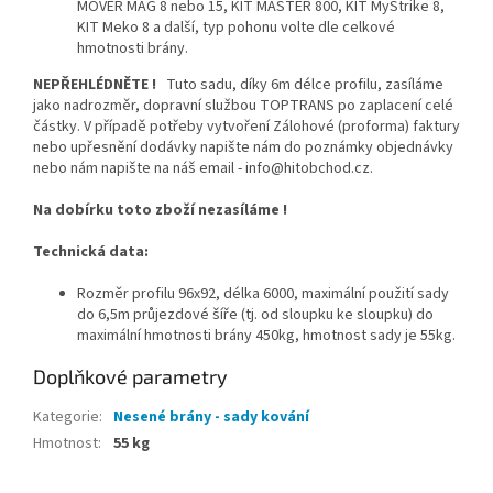
MOVER MAG 8 nebo 15, KIT MASTER 800, KIT MyStrike 8,
KIT Meko 8 a další, typ pohonu volte dle celkové
hmotnosti brány.
NEPŘEHLÉDNĚTE !
Tuto sadu, díky 6m délce profilu, zasíláme
jako nadrozměr, dopravní službou TOPTRANS po zaplacení celé
částky. V případě potřeby vytvoření Zálohové (proforma) faktury
nebo upřesnění dodávky napište nám do poznámky objednávky
nebo nám napište na náš email - info@hitobchod.cz.
Na dobírku toto zboží nezasíláme !
Technická data:
Rozměr profilu 96x92, délka 6000, maximální použití sady
do 6,5m průjezdové šíře (tj. od sloupku ke sloupku) do
maximální hmotnosti brány 450kg, hmotnost sady je 55kg.
Doplňkové parametry
Kategorie
:
Nesené brány - sady kování
Hmotnost
:
55 kg