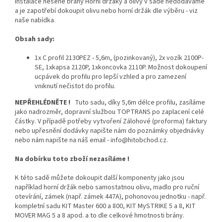
instalace nesené brány Horní držáky a olivy v sadě nedodáváme
a je zapotřebí dokoupit olivu nebo horní držák dle výběru - viz
naše nabídka.
Obsah sady:
1x C profil 2130PEZ - 5,6m, (pozinkovaný), 2x vozík 2100P-
SE, 1xkapsa 2120P, 1xkoncovka 2110P. Možnost dokoupení
ucpávek do profilu pro lepší vzhled a pro zamezení
vniknutí nečistot do profilu.
NEPŘEHLÉDNĚTE !
Tuto sadu, díky 5,6m délce profilu, zasíláme
jako nadrozměr, dopravní službou TOPTRANS po zaplacení celé
částky. V případě potřeby vytvoření Zálohové (proforma) faktury
nebo upřesnění dodávky napište nám do poznámky objednávky
nebo nám napište na náš email - info@hitobchod.cz.
Na dobírku toto zboží nezasíláme !
K této sadě můžete dokoupit další komponenty jako jsou
například horní držák nebo samostatnou olivu, madlo pro ruční
otevírání, zámek (např. zámek 447A), pohonovou jednotku - např.
kompletní sadu KIT Master 600 a 800, KIT MySTRIKE 5 a 8, KIT
MOVER MAG 5 a 8 apod. a to dle celkové hmotnosti brány.