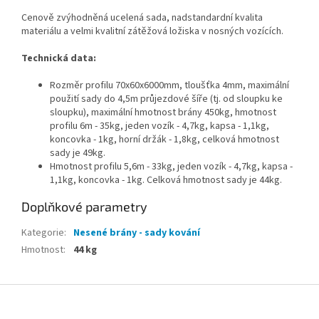
Cenově zvýhodněná ucelená sada, nadstandardní kvalita
materiálu a velmi kvalitní zátěžová ložiska v nosných vozících.
Technická data:
Rozměr profilu 70x60x6000mm, tloušťka 4mm, maximální
použití sady do 4,5m průjezdové šíře (tj. od sloupku ke
sloupku), maximální hmotnost brány 450kg, hmotnost
profilu 6m - 35kg, jeden vozík - 4,7kg, kapsa - 1,1kg,
koncovka - 1kg, horní držák - 1,8kg, celková hmotnost
sady je 49kg.
Hmotnost profilu 5,6m - 33kg, jeden vozík - 4,7kg, kapsa -
1,1kg, koncovka - 1kg. Celková hmotnost sady je 44kg.
Doplňkové parametry
Kategorie
:
Nesené brány - sady kování
Hmotnost
:
44 kg
Z
á