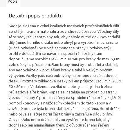
Popis
Detailní popis produktu
Sada je složena z velmi kvalitních masivních profesionálních dílů
se stálým tvarem materiálu a povrchovou úpravou. Všechny díly
této sady jsou sestaveny tak, aby nebylo nutné dokupovat další
díly (mimo horního držáku nebo olivy) pro vyrobení mechanické
(ručně ovládané) posuvné samonosné brány. Pozinkovaný C
profil v délce 5,6m se navaří na spodní rám brány (rám
doporučujeme vyrobit z jeklu min. 80x40 pro brány do max. 5,6m
celé délky i s přesahem. Rám brány musí být robustní a stabilní,
aby nedocházelo k prověšení brány a také k velkým bočním
výkyvům. Vozíky jsou našroubovány na betonovou základovou
desku ( rozměry základové desky při 4m průjezdu jsou min. 200 x
50 x 80 mm). Vzdálenost vozíků od sebe je min. jedna třetina
průjezdové šíře brány. Kapsa se instaluje na protilehlou stranu
vjezdu tak, aby C profil navařený na spodním rámu brány zajížděl
pomocí koncovky s najížděcím kolečkem do této kapsy a v
zavřené poloze byla brána stabilizována a zajištěna. Horní držák
nebo oliva zajišťuje horní část brány a zabraňuje pádu brány.
Olivy držáku nebo držák s olivou vystředíte bránu tak, aby
docházelo jen minimálnímu tření. Z důvodu různého řešení