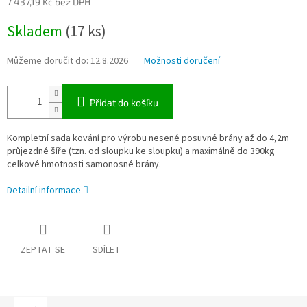
7 437,19 Kč bez DPH
Měrná
Skladem
(17 ks)
cena:
Můžeme doručit do:
12.8.2026
Možnosti doručení
Přidat do košíku
Kompletní sada kování pro výrobu nesené posuvné brány až do 4,2m
průjezdné šíře (tzn. od sloupku ke sloupku) a maximálně do 390kg
celkové hmotnosti samonosné brány.
Detailní informace
ZEPTAT SE
SDÍLET