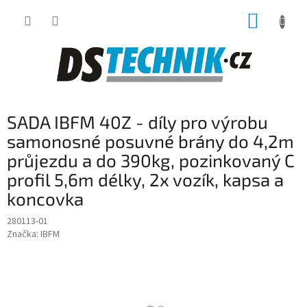
Přejít
NÁKUP
na
obsah
KOŠÍK
SADA IBFM 40Z - díly pro výrobu
samonosné posuvné brány do 4,2m
průjezdu a do 390kg, pozinkovaný C
profil 5,6m délky, 2x vozík, kapsa a
koncovka
280113-01
Značka:
IBFM