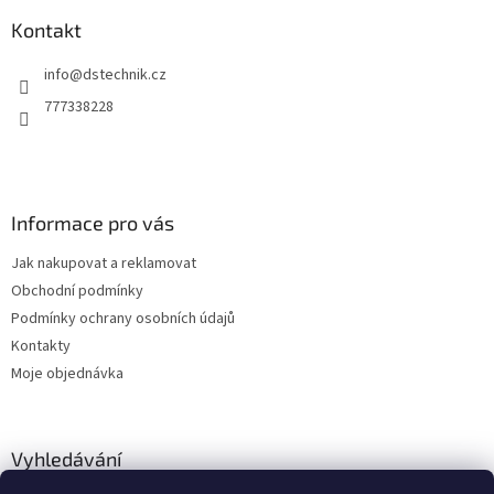
p
a
Kontakt
t
info
@
dstechnik.cz
í
777338228
Informace pro vás
Jak nakupovat a reklamovat
Obchodní podmínky
Podmínky ochrany osobních údajů
Kontakty
Moje objednávka
Vyhledávání