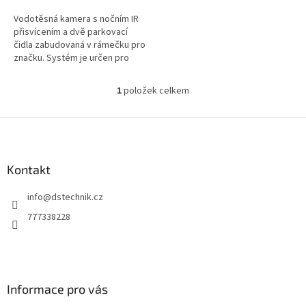
Vodotěsná kamera s nočním IR
přisvícením a dvě parkovací
čidla zabudovaná v rámečku pro
značku. Systém je určen pro
napojení kamery k automonitoru
(televizoru) a sledování...
1
položek celkem
O
v
l
Z
á
á
d
p
a
a
Kontakt
c
t
í
info
@
dstechnik.cz
í
p
r
777338228
v
k
y
v
ý
Informace pro vás
p
i