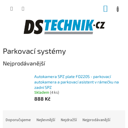
Přejít
NÁKUP
na
obsah
KOŠÍK
Parkovací systémy
Nejprodávanější
Autokamera SPZ plate FO220S - parkovací
autokamera a parkovací asistent v rámečku na
zadní SPZ
Skladem
(4 ks)
888 Kč
Ř
a
Doporučujeme
Nejlevnější
Nejdražší
Nejprodávanější
z