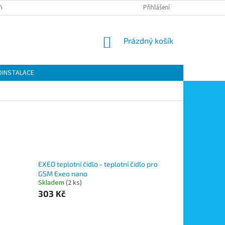
Y OCHRANY OSOBNÍCH ÚDAJŮ
KONTAKTY
Přihlášení
MOJE OBJEDNÁVKA
NÁKUPNÍ
Prázdný košík
KOŠÍK
OINSTALACE
EXEO teplotní čidlo - teplotní čidlo pro
GSM Exeo nano
Skladem
(2 ks)
303 Kč