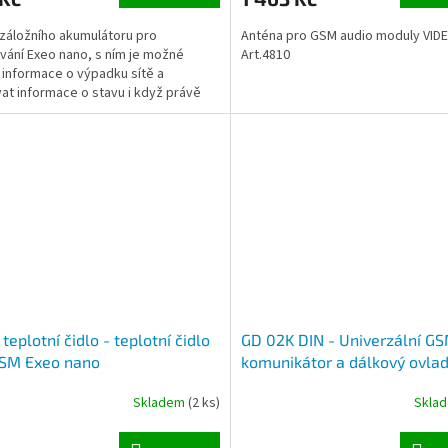
záložního akumulátoru pro
Anténa pro GSM audio moduly VID
vání Exeo nano, s ním je možné
Art.4810
t informace o výpadku sítě a
at informace o stavu i když právě
síťové napájení. Doba...
teplotní čidlo - teplotní čidlo
GD 02K DIN - Univerzální G
GSM Exeo nano
komunikátor a dálkový ovla
DIN lištu
Skladem
(2 ks)
Skla