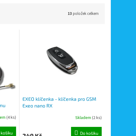
13
položek celkem
EXEO klíčenka - klíčenka pro GSM
ému
Exeo nano RX
dem
(4 ks)
Skladem
(2 ks)
 košíku
Do košíku
249 Kč