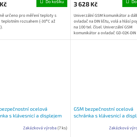
Do košíku
Do
 Kč
3 628 Kč
ně určeno pro měření teploty s
Univerzální GSM komunikátor a dá
 teplotním rozsahem (-30°C až
ovladač na DIN lištu, volá a hlásí p
).
na 100 tel. čísel. Univerzální GSM
komunikátor a ovladač GD-02K-DIN
umožňuje ovládat a...
bezpečnostní ocelová
GSM bezpečnostní ocelová
nka s klávesnicí a displejem
schránka s klávesnicí a disp
ložení až 10 klíčů -GSM digital
pro uložení až 16 klíčů - GSM
Zakázková výroba
(7 ks)
Zakázková výr
a klíče 10
box na klíče 16