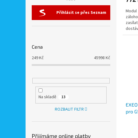
Modul 
Přihlásit se přes Seznam
záloho
zasíla
dostáv
nejde 
Cena
249
Kč
45998
Kč
Na skladě
13
EXEO 
ROZBALIT FILTR
pro 
Přijímáme online platby