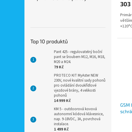
303
Primár
větším
+120°C
Top 10 produktů
Pant 425 - regulovatelný boční
pant se šroubem M12, M16, M18,
M20 a M24.
79 Kč
PROTECO KIT MyAster NEW
230V, nové kvalitní sady pohonů
pro ovládání dvoukřídlové
vjezdové brány, 4 velikosti
pohonů
14 999 Kč
GSM 
KM 5 - outdoorová kovová
schrá
autonomní kódová klávesnice,
pro u
nap. 9-18VDC, 3A, povrchová
instalace.
box n
1 499 Kč