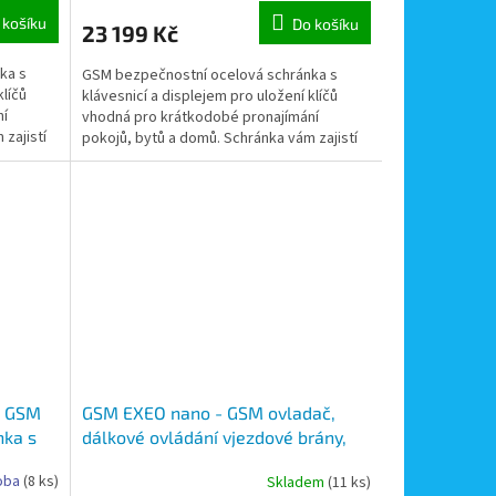
 košíku
Do košíku
23 199 Kč
ka s
GSM bezpečnostní ocelová schránka s
klíčů
klávesnicí a displejem pro uložení klíčů
ní
vhodná pro krátkodobé pronajímání
zajistí
pokojů, bytů a domů. Schránka vám zajistí
odběr a zpětné uložení...
 - GSM
GSM EXEO nano - GSM ovladač,
nka s
dálkové ovládání vjezdové brány,
ložení
dveří mobilním telefonem
oba
(8 ks)
Skladem
(11 ks)