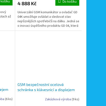
 košíku
Do košíku
4 888 Kč
lkový
Univerzální GSM komunikátor a ovladač GD
oplach až
04K umožňuje ovládat a sledovat stav
nejrůznějších spotřebičů na dálku. Jedná se
o inovaci úspěšného produktu GD 04, která
zachovává...
GSM bezpečnostní ocelová
lejem
schránka s klávesnicí a displejem
 digital
pro uložení až 6 klíčů -GSM digital
oba
(6 ks)
Zakázková výroba
(9 ks)
box na klíče 6