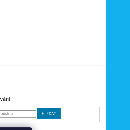
vání
HLEDAT