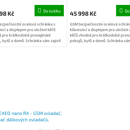
Do košíku
Do
98 Kč
45 998 Kč
zpečnostní ocelová schránka s
GSM bezpečnostní ocelová schrán
nicí a displejem pro uložení klíčů
klávesnicí a displejem pro uložení 
 pro krátkodobé pronajímání
klíčů vhodná pro krátkodobé prona
, bytů a domů. Schránka vám zajistí
pokojů, bytů a domů. Schránka vám 
a zpětné uložení...
odběr a zpětné...
EXEO nano RX - GSM ovladač,
mač dálkových ovladačů,
ání vjezdové brány, dveří atd