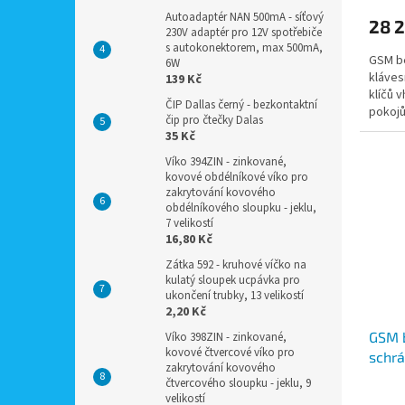
Autoadaptér NAN 500mA - síťový
28 
230V adaptér pro 12V spotřebiče
s autokonektorem, max 500mA,
GSM be
6W
kláves
139 Kč
klíčů 
ČIP Dallas černý - bezkontaktní
pokojů
čip pro čtečky Dalas
odběr 
35 Kč
Víko 394ZIN - zinkované,
kovové obdélníkové víko pro
zakrytování kovového
obdélníkového sloupku - jeklu,
7 velikostí
16,80 Kč
Zátka 592 - kruhové víčko na
kulatý sloupek ucpávka pro
ukončení trubky, 13 velikostí
2,20 Kč
GSM 
Víko 398ZIN - zinkované,
kovové čtvercové víko pro
schrá
zakrytování kovového
pro u
čtvercového sloupku - jeklu, 9
box n
velikostí