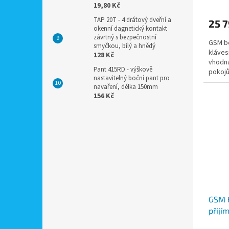
19,80 Kč
TAP 20T - 4 drátový dveřní a
25 7
okenní dagnetický kontakt
závrtný s bezpečnostní
GSM be
smyčkou, bílý a hnědý
kláves
128 Kč
vhodná
Pant 415RD - výškově
pokojů
nastavitelný boční pant pro
odběr 
navaření, délka 150mm
156 Kč
GSM 
přijí
ovlád