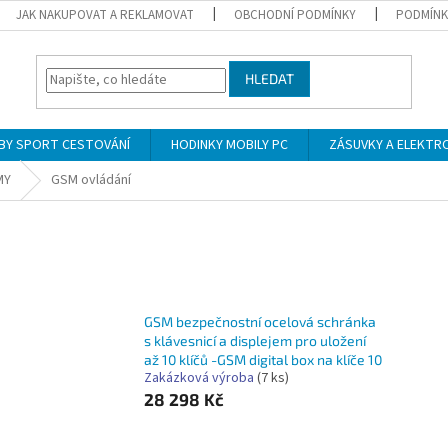
JAK NAKUPOVAT A REKLAMOVAT
OBCHODNÍ PODMÍNKY
PODMÍNK
HLEDAT
BY SPORT CESTOVÁNÍ
HODINKY MOBILY PC
ZÁSUVKY A ELEKTR
MY
GSM ovládání
GSM bezpečnostní ocelová schránka
s klávesnicí a displejem pro uložení
až 10 klíčů -GSM digital box na klíče 10
Zakázková výroba
(7 ks)
28 298 Kč