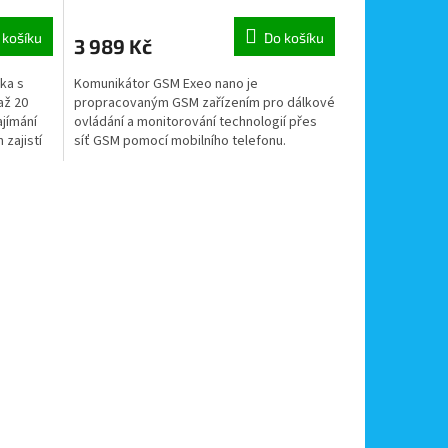
 košíku
Do košíku
3 989 Kč
ka s
Komunikátor GSM Exeo nano je
až 20
propracovaným GSM zařízením pro dálkové
jímání
ovládání a monitorování technologií přes
zajistí
síť GSM pomocí mobilního telefonu.
Zařízení je vyrobeno v České...