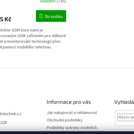
Skladem
(7 ks)
Do košíku
5 Kč
kátor GSM Exeo nano je
acovaným GSM zařízením pro dálkové
ní a monitorování technologií přes
M pomocí mobilního telefonu.
O
v
l
á
d
a
c
í
Informace pro vás
Vyhledá
p
r
Jak nakupovat a reklamovat
dstechnik.cz
v
Obchodní podmínky
8228
k
Podmínky ochrany osobních
y
údajů