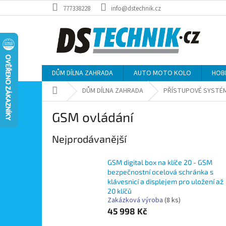
Přejít
777338228
info@dstechnik.cz
na
obsah
DŮM DÍLNA ZAHRADA
AUTO MOTO KOLO
HOB
Domů
DŮM DÍLNA ZAHRADA
PŘÍSTUPOVÉ SYSTÉ
GSM ovládání
Nejprodávanější
GSM digital box na klíče 20 - GSM
bezpečnostní ocelová schránka s
klávesnicí a displejem pro uložení až
20 klíčů
Zakázková výroba
(8 ks)
45 998 Kč