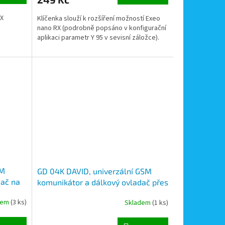
EX
Klíčenka slouží k rozšíření možností Exeo
nano RX (podrobně popsáno v konfigurační
aplikaci parametr Y 95 v sevisní záložce).
SM
GD 04K DAVID, univerzální GSM
dač na
komunikátor a dálkový ovladač přes
mobilní telefon
dem
(3 ks)
Skladem
(1 ks)