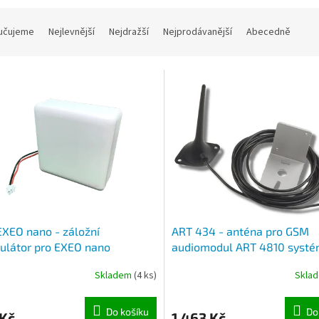
učujeme
Nejlevnější
Nejdražší
Nejprodávanější
Abecedně
XEO nano - záložní
ART 434 - anténa pro GSM
ulátor pro EXEO nano
audiomodul ART 4810 syst
VIDEX 4000
Skladem
(4 ks)
Skla
Do košíku
Do
 Kč
1 463 Kč