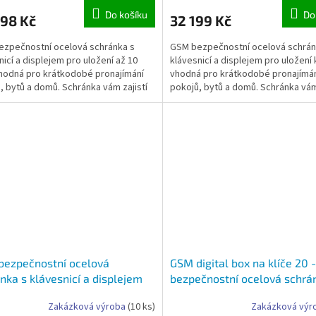
Do košíku
Do
298 Kč
32 199 Kč
zpečnostní ocelová schránka s
GSM bezpečnostní ocelová schrán
nicí a displejem pro uložení až 10
klávesnicí a displejem pro uložení 
vhodná pro krátkodobé pronajímání
vhodná pro krátkodobé pronajímá
, bytů a domů. Schránka vám zajistí
pokojů, bytů a domů. Schránka vám 
a zpětné...
odběr a zpětné uložení...
bezpečnostní ocelová
GSM digital box na klíče 20
nka s klávesnicí a displejem
bezpečnostní ocelová schrá
ložení až 8 klíčů -GSM digital
klávesnicí a displejem pro u
Zakázková výroba
(10 ks)
Zakázková výr
a klíče 8
až 20 klíčů