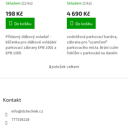
k
parkovacím zábranám EPB
s krytím IP65 a dálkovým
Skladem
(22 ks)
Skladem
(2 ks)
t
ovladačem
198 Kč
4 690 Kč
ů
Do košíku
Do košíku
Přídavný dálkový ovladač -
vodotěsná parkovací bariéra,
klíčenka pro dálkové ovládání
zábrana pro "uzamčení"
parkovací zábrany EPB 1001 a
parkovacího místa. Brání cizím
EPB 1005.
řidičům v parkování na daném
parkovacím místě. Pomocí
dálkového ovladače zábranu
2
položek celkem
O
sklopíte či...
v
l
Z
á
á
d
p
a
a
Kontakt
c
t
í
info
@
dstechnik.cz
í
p
r
777338228
v