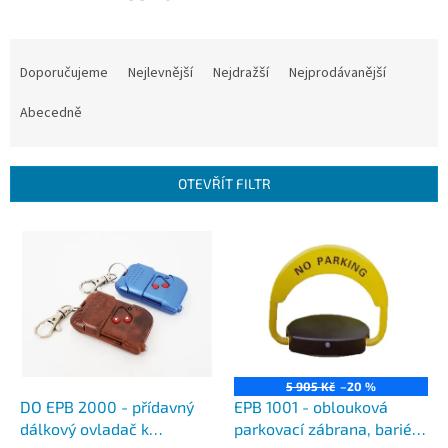
Ř
a
Doporučujeme
Nejlevnější
Nejdražší
Nejprodávanější
z
e
Abecedně
n
í
p
OTEVŘÍT FILTR
r
o
V
d
ý
u
p
k
i
t
s
ů
p
r
o
5 905 Kč
–20 %
d
DO EPB 2000 - přídavný
EPB 1001 - oblouková
u
dálkový ovladač k
parkovací zábrana, bariéra