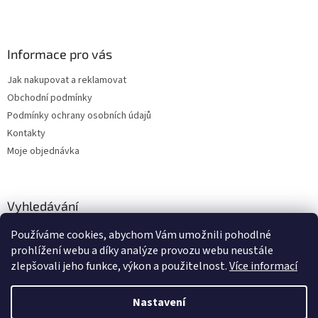
k
y
v
ý
Informace pro vás
p
i
Jak nakupovat a reklamovat
s
u
Obchodní podmínky
Podmínky ochrany osobních údajů
Kontakty
Moje objednávka
Vyhledávání
Používáme cookies, abychom Vám umožnili pohodlné
HLEDAT
prohlížení webu a díky analýze provozu webu neustále
zlepšovali jeho funkce, výkon a použitelnost.
Více informací
Nastavení
Vytvořil Shoptet