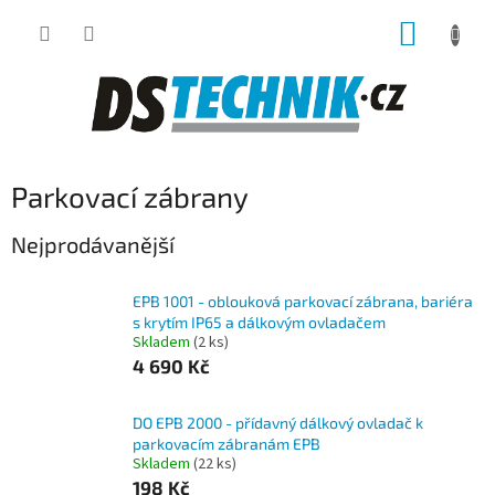
Přejít
NÁKUP
na
obsah
KOŠÍK
Parkovací zábrany
Nejprodávanější
EPB 1001 - oblouková parkovací zábrana, bariéra
s krytím IP65 a dálkovým ovladačem
Skladem
(2 ks)
4 690 Kč
DO EPB 2000 - přídavný dálkový ovladač k
parkovacím zábranám EPB
Skladem
(22 ks)
198 Kč