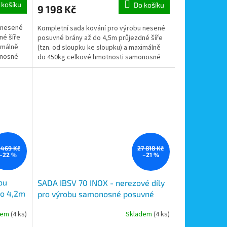
 košíku
Do košíku
9 198 Kč
 nesené
Kompletní sada kování pro výrobu nesené
né šíře
posuvné brány až do 4,5m průjezdné šíře
imálně
(tzn. od sloupku ke sloupku) a maximálně
onosné
do 450kg celkové hmotnosti samonosné
brány.
 469 Kč
27 818 Kč
–22 %
–21 %
bu
SADA IBSV 70 INOX - nerezové díly
do 4,2m
pro výrobu samonosné posuvné
 profil
brány do 4,5m průjezdu a do 275kg,
dem
(4 ks)
Skladem
(4 ks)
C profil 6m, 2x vozík, kapsa a