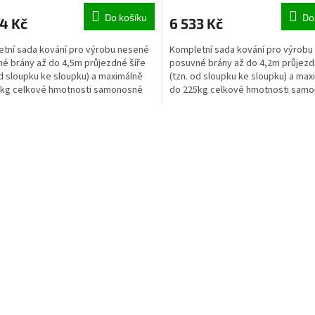
Do košíku
Do
4 Kč
6 533 Kč
tní sada kování pro výrobu nesené
Kompletní sada kování pro výrobu
é brány až do 4,5m průjezdné šíře
posuvné brány až do 4,2m průjezd
od sloupku ke sloupku) a maximálně
(tzn. od sloupku ke sloupku) a max
0kg celkové hmotnosti samonosné
do 225kg celkové hmotnosti sam
brány.
O
v
l
á
d
a
c
í
p
r
v
k
y
v
ý