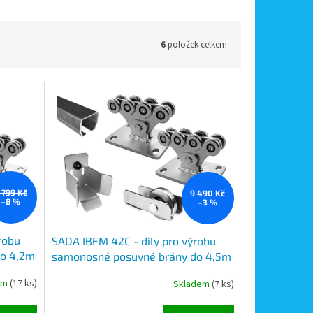
6
položek celkem
 799 Kč
9 490 Kč
–8 %
–3 %
robu
SADA IBFM 42C - díly pro výrobu
do 4,2m
samonosné posuvné brány do 4,5m
ovaný C
průjezdu a do 450kg, černý C profil
em
(17 ks)
Skladem
(7 ks)
kapsa a
6m délky, 2x vozík, kapsa a
koncovka