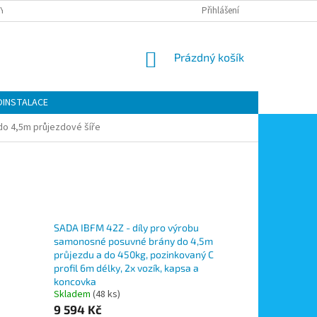
Y OCHRANY OSOBNÍCH ÚDAJŮ
KONTAKTY
Přihlášení
MOJE OBJEDNÁVKA
NÁKUPNÍ
Prázdný košík
KOŠÍK
OINSTALACE
do 4,5m průjezdové šíře
SADA IBFM 42Z - díly pro výrobu
samonosné posuvné brány do 4,5m
průjezdu a do 450kg, pozinkovaný C
profil 6m délky, 2x vozík, kapsa a
koncovka
Skladem
(48 ks)
9 594 Kč