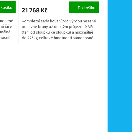
koncovka
 košíku
Do košíku
21 768 Kč
 nesené
Kompletní sada kování pro výrobu nesené
né šíře
posuvné brány až do 4,2m průjezdné šíře
imálně
(tzn. od sloupku ke sloupku) a maximálně
onosné
do 225kg celkové hmotnosti samonosné
brány.