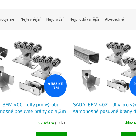
učujeme
Nejlevnější
Nejdražší
Nejprodávanější
Abecedně
9 388 Kč
9
–7 %
IBFM 40C - díly pro výrobu
SADA IBFM 40Z - díly pro vý
nosné posuvné brány do 4,2m
samonosné posuvné brány 
zdu a do 390kg, černý C profil
průjezdu a do 390kg, pozink
Skladem
(14 ks)
Sklad
délky, 2x vozík, kapsa a
profil 5,6m délky, 2x vozík, 
ovka
koncovka