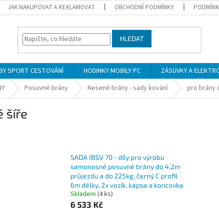
JAK NAKUPOVAT A REKLAMOVAT
OBCHODNÍ PODMÍNKY
PODMÍNK
HLEDAT
BY SPORT CESTOVÁNÍ
HODINKY MOBILY PC
ZÁSUVKY A ELEKTR
NY
Posuvné brány
Nesené brány - sady kování
pro brány 
 šíře
SADA IBSV 70 - díly pro výrobu
samonosné posuvné brány do 4,2m
C
průjezdu a do 225kg, černý C profil
6m délky, 2x vozík, kapsa a koncovka
Skladem
(4 ks)
6 533 Kč