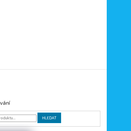
vání
HLEDAT