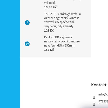
velikostí
19,80 Kč
TAP 20T - 4 drátový dveřní a
okenní dagnetický kontakt
závrtný s bezpečnostní
smyčkou, bílý a hnědý
128 Kč
Pant 415RD - výškově
nastavitelný boční pant pro
navaření, délka 150mm
156 Kč
Z
á
p
a
t
Kontakt
í
info
@
77733