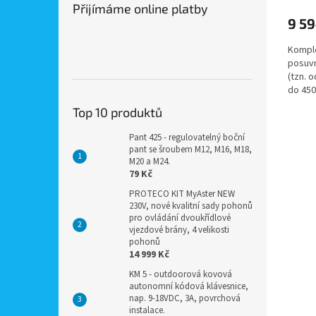
Přijímáme online platby
9 59
Komple
posuvn
(tzn. 
do 45
brány.
Top 10 produktů
Pant 425 - regulovatelný boční
pant se šroubem M12, M16, M18,
M20 a M24.
79 Kč
PROTECO KIT MyAster NEW
230V, nové kvalitní sady pohonů
pro ovládání dvoukřídlové
vjezdové brány, 4 velikosti
pohonů
14 999 Kč
KM 5 - outdoorová kovová
autonomní kódová klávesnice,
nap. 9-18VDC, 3A, povrchová
instalace.