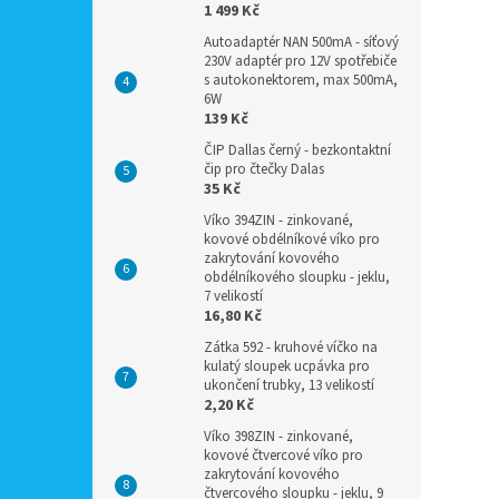
1 499 Kč
Autoadaptér NAN 500mA - síťový
230V adaptér pro 12V spotřebiče
s autokonektorem, max 500mA,
6W
139 Kč
ČIP Dallas černý - bezkontaktní
čip pro čtečky Dalas
35 Kč
Víko 394ZIN - zinkované,
kovové obdélníkové víko pro
zakrytování kovového
obdélníkového sloupku - jeklu,
7 velikostí
16,80 Kč
Zátka 592 - kruhové víčko na
kulatý sloupek ucpávka pro
ukončení trubky, 13 velikostí
2,20 Kč
Víko 398ZIN - zinkované,
kovové čtvercové víko pro
zakrytování kovového
čtvercového sloupku - jeklu, 9