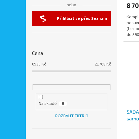
8 70
nebo
Komple
Přihlásit se přes Seznam
posuvn
(tzn. 
do 39
brány.
Cena
6533
Kč
21768
Kč
Na skladě
6
SADA 
ROZBALIT FILTR
samo
průje
profi
konc