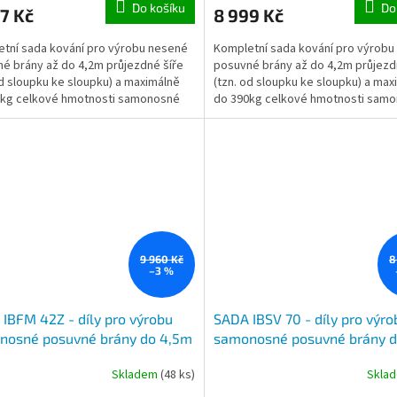
Do košíku
Do
7 Kč
8 999 Kč
tní sada kování pro výrobu nesené
Kompletní sada kování pro výrobu
é brány až do 4,2m průjezdné šíře
posuvné brány až do 4,2m průjezd
od sloupku ke sloupku) a maximálně
(tzn. od sloupku ke sloupku) a max
0kg celkové hmotnosti samonosné
do 390kg celkové hmotnosti sam
brány.
9 960 Kč
8
–3 %
IBFM 42Z - díly pro výrobu
SADA IBSV 70 - díly pro výro
nosné posuvné brány do 4,5m
samonosné posuvné brány 
zdu a do 450kg, pozinkovaný C
průjezdu a do 225kg, černý C
Skladem
(48 ks)
Skla
l 6m délky, 2x vozík, kapsa a
6m délky, 2x vozík, kapsa a
ovka
koncovka