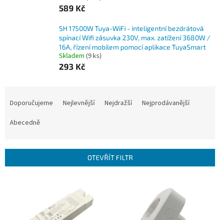
589 Kč
SH 17500W Tuya-WiFi - inteligentní bezdrátová
spínací Wifi zásuvka 230V, max. zatížení 3680W /
16A, řízení mobilem pomocí aplikace TuyaSmart
Skladem
(9 ks)
293 Kč
Ř
a
Doporučujeme
Nejlevnější
Nejdražší
Nejprodávanější
z
e
Abecedně
n
í
p
OTEVŘÍT FILTR
r
o
V
d
ý
u
p
k
i