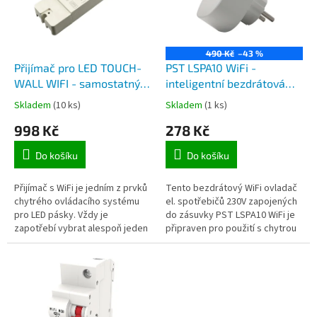
t
s
ů
p
r
o
490 Kč
–43 %
d
Přijímač pro LED TOUCH-
PST LSPA10 WiFi -
u
WALL WIFI - samostatný
inteligentní bezdrátová
k
čtyřokruhový přijímač pro
spínací Wifi zásuvka 230V,
Skladem
(10 ks)
Skladem
(1 ks)
t
LED pásky 1 okruhové,
max.10A, řízení mobilem
998 Kč
278 Kč
ů
RGB, RGBW, CCT, 4x6A,
pomocí aplikace
12/24V, pro aplikaci Tuya
TuyaSmast
Do košíku
Do košíku
Smart pro Android či iOS
Přijímač s WiFi je jedním z prvků
Tento bezdrátový WiFi ovladač
chytrého ovládacího systému
el. spotřebičů 230V zapojených
pro LED pásky. Vždy je
do zásuvky PST LSPA10 WiFi je
zapotřebí vybrat alespoň jeden
připraven pro použití s chytrou
typ ovladače WALL a přijímače
domácností systému Tuya
WALL. Určeno pro RGBW, RGB,
Smart. Tento ovladač...
CCT...