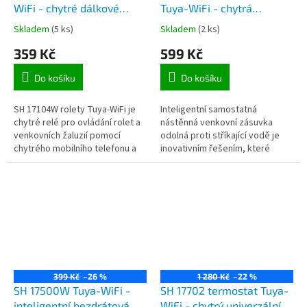
WiFi - chytré dálkové
Tuya-WiFi - chytrá
ovladání rolet a
přisazená venkovní
Skladem
(5 ks)
Skladem
(2 ks)
venkovních žaluzií
zásuvka 230V, IP55, max
359 Kč
599 Kč
mobilním telefonem
16A, ovládání mobilním
aplikací TuyaSmart
telefonem aplikací
Do košíku
Do košíku
TuyaSmart
SH 17104W rolety Tuya-WiFi je
Inteligentní samostatná
chytré relé pro ovládání rolet a
nástěnná venkovní zásuvka
venkovních žaluzií pomocí
odolná proti stříkající vodě je
chytrého mobilního telefonu a
inovativním řešením, které
aplikace Tuya Smart nebo Smart
usnadňuje místní i dálkové
Life-Smart Living (podpora...
ovládání spotřebičů připojených
v...
399 Kč
–26 %
1 280 Kč
–22 %
SH 17500W Tuya-WiFi -
SH 17702 termostat Tuya-
inteligentní bezdrátová
WiFi - chytrý univerzální