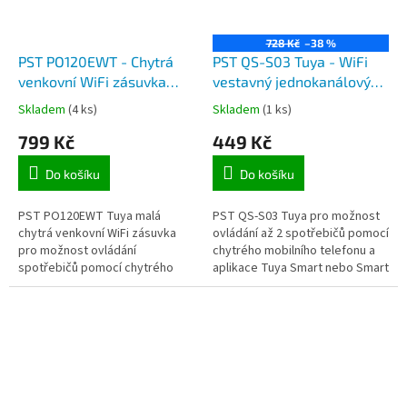
728 Kč
–38 %
PST PO120EWT - Chytrá
PST QS-S03 Tuya - WiFi
venkovní WiFi zásuvka
vestavný jednokanálový
SMART pro ovládání
spínač pro ovládání
Skladem
(4 ks)
Skladem
(1 ks)
spotřebičů přes aplikaci
spotřebičů přes aplikaci
799 Kč
449 Kč
TuyaSmart
TuyaSmart v mobilním
telefonu
Do košíku
Do košíku
PST PO120EWT Tuya malá
PST QS-S03 Tuya pro možnost
chytrá venkovní WiFi zásuvka
ovládání až 2 spotřebičů pomocí
pro možnost ovládání
chytrého mobilního telefonu a
spotřebičů pomocí chytrého
aplikace Tuya Smart nebo Smart
mobilního telefonu a aplikace
Life-Smart Living (podpora v
Tuya Smart nebo Smart Life-
českém jazyce) a s podporou...
Smart Living...