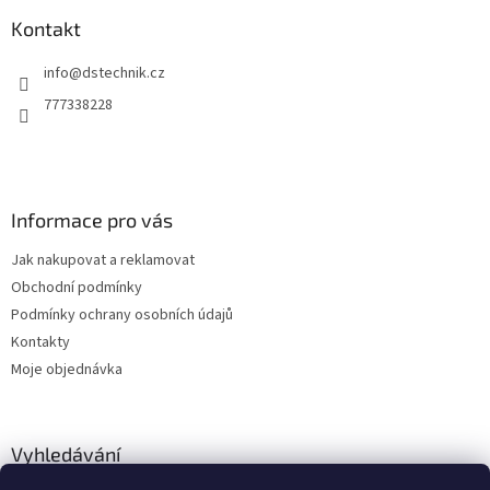
p
í
p
a
Kontakt
r
t
v
info
@
dstechnik.cz
í
k
y
777338228
v
ý
p
i
s
Informace pro vás
u
Jak nakupovat a reklamovat
Obchodní podmínky
Podmínky ochrany osobních údajů
Kontakty
Moje objednávka
Vyhledávání