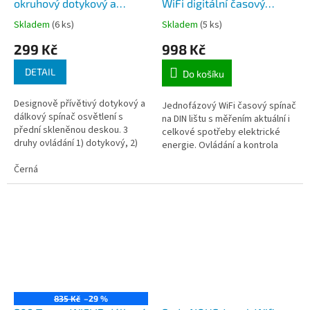
okruhový dotykový a
WiFi digitální časový
bezdrátový vypínač
spínač a měřič
Skladem
(6 ks)
Skladem
(5 ks)
osvětlení, max 10A,
spotřebované el. energie,
299 Kč
998 Kč
ovládání aplikací
230V, zatížení max. 60A,
TuyaSmart v telefonu, 3
určený pro aplikaci
DETAIL
Do košíku
barevné varianty
TuyaSmart
Designově přívětivý dotykový a
Jednofázový WiFi časový spínač
dálkový spínač osvětlení s
na DIN lištu s měřením aktuální i
přední skleněnou deskou. 3
celkové spotřeby elektrické
druhy ovládání 1) dotykový, 2)
energie. Ovládání a kontrola
bezdrátový Wifi 2,4GHz a
prostřednictvím mobilního
bezdrátový 433MHz. Pomocí
Černá
telefonu, pomocí aplikace...
aplikace...
835 Kč
–29 %