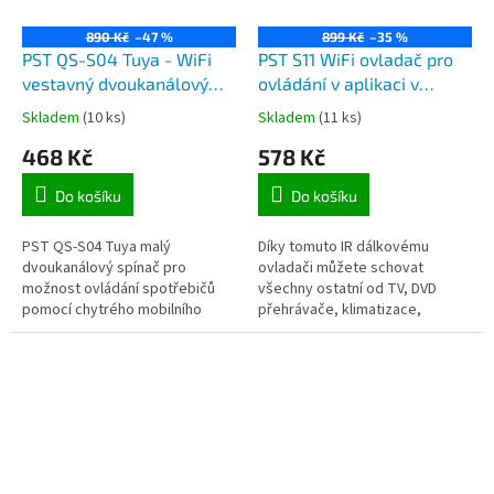
890 Kč
–47 %
899 Kč
–35 %
PST QS-S04 Tuya - WiFi
PST S11 WiFi ovladač pro
vestavný dvoukanálový
ovládání v aplikaci v
spínač pro ovládání
mobilním telefonu
Skladem
(10 ks)
Skladem
(11 ks)
spotřebičů přes aplikaci
spotřebiče ovládané IR
468 Kč
578 Kč
TuyaSmart v mobilním
signálem a RF 433MHz
telefonu
Do košíku
Do košíku
PST QS-S04 Tuya malý
Díky tomuto IR dálkovému
dvoukanálový spínač pro
ovladači můžete schovat
možnost ovládání spotřebičů
všechny ostatní od TV, DVD
pomocí chytrého mobilního
přehrávače, klimatizace,
telefonu a aplikace Tuya Smart
ventilátoru apod. Zařízení stačí
nebo Smart Life-Smart Living
spárovat s mobilním telefonem
(podpora v českém...
pomocí...