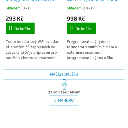
spínací Wifi zásuvka 230V,
WiFi termostat s interním
Skladem
(9 ks)
Skladem
(10 ks)
max. zatížení 3680W /
čidlem pro aplikaci
293 Kč
998 Kč
16A, řízení mobilem
TuyaSmart
pomocí aplikace
Do košíku
Do košíku
TuyaSmart
Tento bezdrátový WiFi ovladač
Programovatelný týdenní
el. spotřebičů zapojených do
termostat s vnitřním čidlem a
zásuvky 230V je připraven pro
externím senzorem.
použití s chytrou domácností
programovatelný i na dálku
systému mobilní aplikací Tuya
chytrým mobilním telefonem
Smart. Tento ovladač...
aplikací TUYA SMART, možnost
zapínání i...
NAČÍST DALŠÍ 3
S
1
2
t
O
r
27
položek celkem
v
á
l
NAHORU
n
á
k
d
o
v
Z
a
á
c
á
n
í