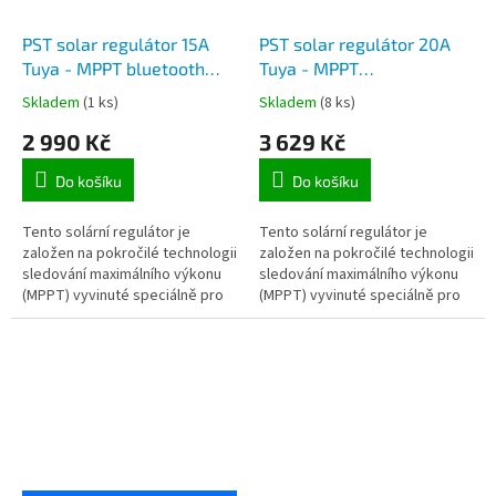
PST solar regulátor 15A
PST solar regulátor 20A
Tuya - MPPT bluetooth
Tuya - MPPT
regulátor dobíjení
bluetooth/WiFi regulátor
Skladem
(1 ks)
Skladem
(8 ks)
akumulátoru ze solárních
dobíjení akumulátoru ze
2 990 Kč
3 629 Kč
panelů, max. 15A, 12/24V,
solárních panelů, max.
pro aplikaci TuyaSmart
20A, 12/24V, pro aplikaci
Do košíku
Do košíku
TuyaSmart
Tento solární regulátor je
Tento solární regulátor je
založen na pokročilé technologii
založen na pokročilé technologii
sledování maximálního výkonu
sledování maximálního výkonu
(MPPT) vyvinuté speciálně pro
(MPPT) vyvinuté speciálně pro
solární systémy, přičemž
solární systémy, přičemž
účinnost regulátoru dosahuje
účinnost regulátoru dosahuje
až...
až...