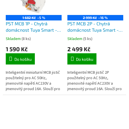
1 682 Kč
–5 %
2 999 Kč
–16 %
PST MCB 1P - Chytrá
PST MCB 2P - Chytrá
domácnost Tuya Smart -
domácnost Tuya Smart -
modulární jistič s Wifi
modulární jistič s Wifi
Skladem
(8 ks)
Skladem
(5 ks)
připojením, 16A, AC 230V
připojením, 16A, AC 230V
1 590 Kč
2 499 Kč
Do košíku
Do košíku
Inteligentní miniaturní MCB jistič
Inteligentní MCB jistič 2P
použitelný pro AC 50Hz,
použitelný pro AC 50Hz,
jmenovité napětí AC230V a
jmenovité napětí AC230V a
jmenovitý proud 16A. Slouží pro
jmenovitý proud 16A. Slouží pro
dálkové spínání, vypínání a
dálkové spínání, vypínání a
distribuci elektrické energie s...
distribuci elektrické energie s...