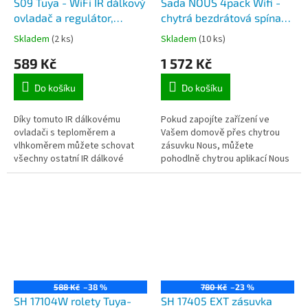
S09 Tuya - WiFi IR dálkový
Sada NOUS 4pack Wifi -
ovladač a regulátor,
chytrá bezdrátová spínací
vestavěný senzor teploty
Wifi zásuvka 230V, Smatr
Skladem
(2 ks)
Skladem
(10 ks)
a vlhkosti vzduchu, pro
Home, max.15A, řízení
589 Kč
1 572 Kč
APP TuyaSmart
pomocí aplikace
TuyaSmart, 4ks
Do košíku
Do košíku
Díky tomuto IR dálkovému
Pokud zapojíte zařízení ve
ovladači s teploměrem a
Vašem domově přes chytrou
vlhkoměrem můžete schovat
zásuvku Nous, můžete
všechny ostatní IR dálkové
pohodlně chytrou aplikací Nous
ovladače od TV, DVD
Smart Home na dálku
přehrávače, klimatizace,
kontrolovat, monitorovat a
ventilátoru a dalšího...
ovládat takto zapojená...
588 Kč
–38 %
780 Kč
–23 %
SH 17104W rolety Tuya-
SH 17405 EXT zásuvka