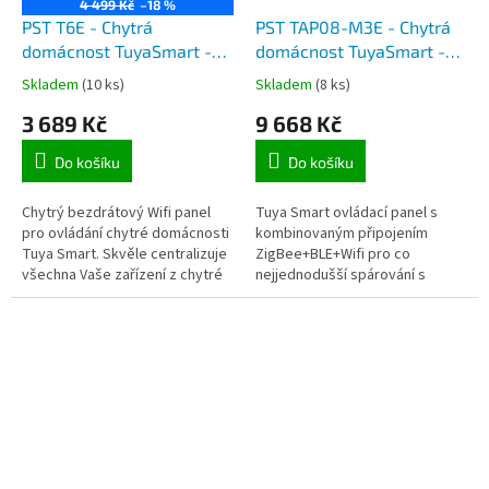
4 499 Kč
–18 %
PST T6E - Chytrá
PST TAP08-M3E - Chytrá
domácnost TuyaSmart -
domácnost TuyaSmart -
wifi nástěnný ovládací
wifi nástěnný ovládací
Skladem
(10 ks)
Skladem
(8 ks)
panel pro chytrou
panel pro chytrou
3 689 Kč
9 668 Kč
domácnost
domácnost
Do košíku
Do košíku
Chytrý bezdrátový Wifi panel
Tuya Smart ovládací panel s
pro ovládání chytré domácnosti
kombinovaným připojením
Tuya Smart. Skvěle centralizuje
ZigBee+BLE+Wifi pro co
všechna Vaše zařízení z chytré
nejjednodušší spárování s
domácnosti na jedno místo.
mobilním telefonem. Skvěle
Nemusíte již při každé...
centralizuje všechna Vaše
zařízení z chytré...