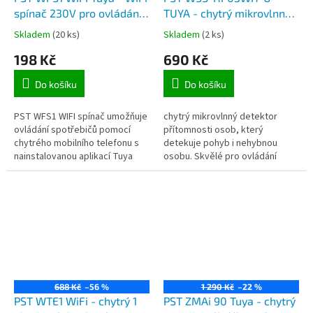
spínač 230V pro ovládání
TUYA - chytrý mikrovlnný
spotřebičů, 1 kanálový,
detektor přítomnosti osob,
Skladem
(20 ks)
Skladem
(2 ks)
max.10A
Wi-Fi připojení, aplikace
198 Kč
690 Kč
Tuya Smart
Do košíku
Do košíku
PST WFS1 WIFI spínač umožňuje
chytrý mikrovlnný detektor
ovládání spotřebičů pomocí
přítomnosti osob, který
chytrého mobilního telefonu s
detekuje pohyb i nehybnou
nainstalovanou aplikací Tuya
osobu. Skvělé pro ovládání
Smart nebo Smart Life-Smart
spotřeby energií, nebo dalších
Living (podpora v českém
chytrých zařízení v rámci
jazyce)...
aplikace Tuya...
688 Kč
–56 %
1 290 Kč
–22 %
PST WTE1 WiFi - chytrý 1
PST ZMAi 90 Tuya - chytrý