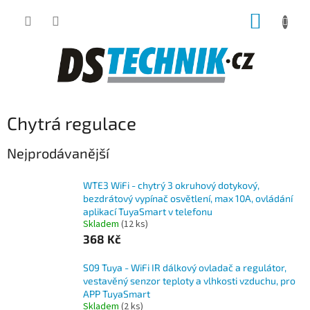
Přejít
NÁKUP
na
obsah
KOŠÍK
Chytrá regulace
Nejprodávanější
WTE3 WiFi - chytrý 3 okruhový dotykový,
bezdrátový vypínač osvětlení, max 10A, ovládání
aplikací TuyaSmart v telefonu
Skladem
(12 ks)
368 Kč
S09 Tuya - WiFi IR dálkový ovladač a regulátor,
vestavěný senzor teploty a vlhkosti vzduchu, pro
APP TuyaSmart
Skladem
(2 ks)