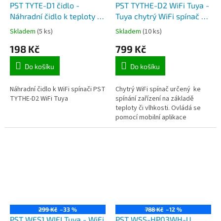
PST TYTE-D1 čidlo -
PST TYTHE-D2 WiFi Tuya -
Náhradní čidlo k teploty a
Tuya chytrý WiFi spínač se
vlhkosti PST TYTHE-D2
senzorem vlhkosti a
Skladem
(5 ks)
Skladem
(10 ks)
WiFi
teploty, měření spotřeby
198 Kč
799 Kč
Do košíku
Do košíku
Náhradní čidlo k WiFi spínači PST
Chytrý WiFi spínač určený ke
TYTHE-D2 WiFi Tuya
spínání zařízení na základě
teploty či vlhkosti. Ovládá se
pomocí mobilní aplikace
TuyaSmart.
299 Kč
–33 %
788 Kč
–12 %
PST WFS1 WIFI Tuya - WiFi
PST WSS-HP03WH-U