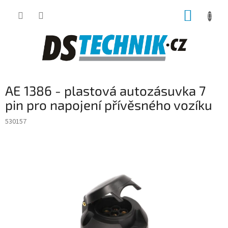
Přejít
NÁKUP
na
obsah
KOŠÍK
AE 1386 - plastová autozásuvka 7
pin pro napojení přívěsného vozíku
530157