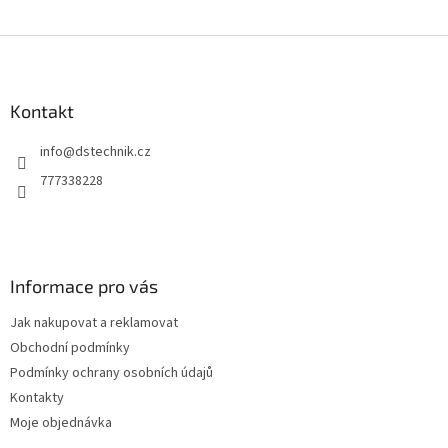
Z
á
p
a
Kontakt
t
info
@
dstechnik.cz
í
777338228
Informace pro vás
Jak nakupovat a reklamovat
Obchodní podmínky
Podmínky ochrany osobních údajů
Kontakty
Moje objednávka