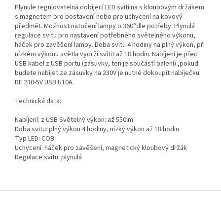
Plynule regulovatelná dobíjecí LED svítilna s kloubovým držákem
s magnetem pro postavení nebo pro uchycení na kovový
předmět. Možnost natočení lampy o 360°dle potřeby. Plynulá
regulace svitu pro nastavení potřebného světelného výkonu,
háček pro zavěšení lampy. Doba svitu 4 hodiny na plný výkon, při
nízkém výkonu světla vydrží svítit až 18 hodin. Nabíjení je před
USB kabel z USB portu (zásuvky, ten je součástí balení) ,pokud
budete nabíjet ze zásuvky na 230V je nutné dokoupit nabíječku
DE 230-5V USB U10A.
Technická data:
Nabíjení: z USB Světelný výkon: až 550lm
Doba svitu: plný výkon 4 hodiny, nízký výkon až 18 hodin
Typ LED: COB
Uchycení: háček pro zavěšení, magnetický kloubový držák
Regulace svitu: plynulá
Z
á
p