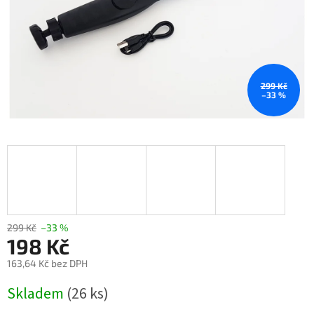
299 Kč
–33 %
299 Kč
–33 %
198 Kč
163,64 Kč bez DPH
Měrná
Skladem
(26 ks)
cena: