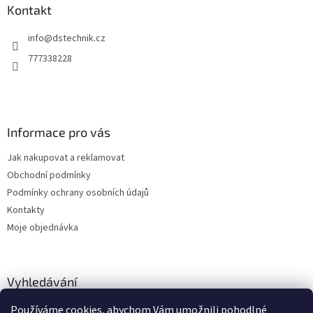
a
Kontakt
t
info
@
dstechnik.cz
í
777338228
Informace pro vás
Jak nakupovat a reklamovat
Obchodní podmínky
Podmínky ochrany osobních údajů
Kontakty
Moje objednávka
Vyhledávání
Používáme cookies, abychom Vám umožnili pohodlné