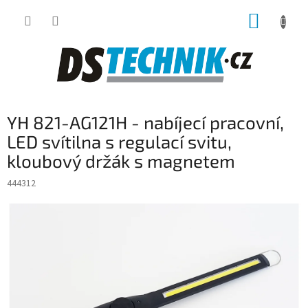
Přejít
NÁKUP
na
obsah
KOŠÍK
YH 821-AG121H - nabíjecí pracovní,
LED svítilna s regulací svitu,
kloubový držák s magnetem
444312