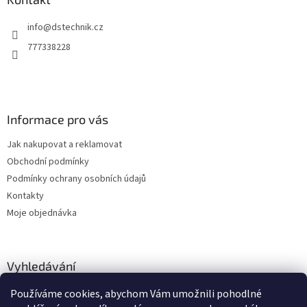
t
info
@
dstechnik.cz
í
777338228
Informace pro vás
Jak nakupovat a reklamovat
Obchodní podmínky
Podmínky ochrany osobních údajů
Kontakty
Moje objednávka
Vyhledávání
Používáme cookies, abychom Vám umožnili pohodlné
HLEDAT