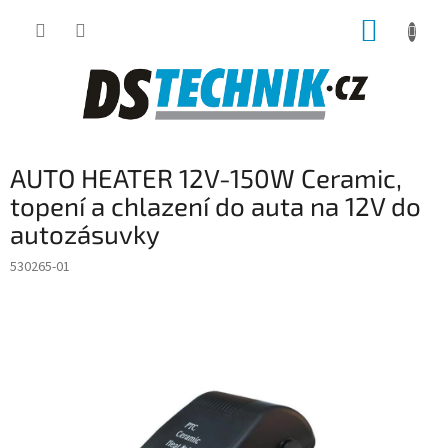
Přejít
NÁKUP
na
obsah
KOŠÍK
AUTO HEATER 12V-150W Ceramic,
topení a chlazení do auta na 12V do
autozásuvky
530265-01