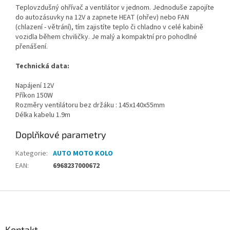
Teplovzdušný ohřívač a ventilátor v jednom. Jednoduše zapojíte
do autozásuvky na 12V a zapnete HEAT (ohřev) nebo FAN
(chlazení - větrání), tím zajistíte teplo či chladno v celé kabině
vozidla během chviličky. Je malý a kompaktní pro pohodlné
přenášení.
Technická data:
Napájení 12V
Příkon 150W
Rozměry ventilátoru bez držáku : 145x140x55mm
Délka kabelu 1.9m
Doplňkové parametry
Kategorie
:
AUTO MOTO KOLO
EAN
:
6968237000672
Z
á
p
a
Kontakt