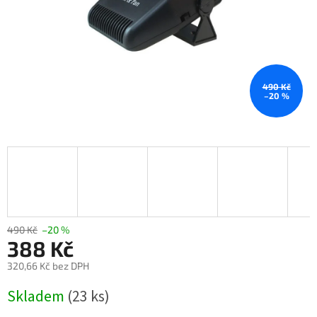
490 Kč
–20 %
490 Kč
–20 %
388 Kč
320,66 Kč bez DPH
Měrná
Skladem
(23 ks)
cena: