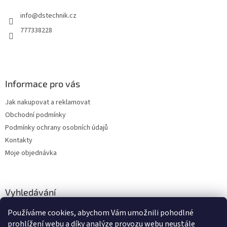
t
info
@
dstechnik.cz
í
777338228
Informace pro vás
Jak nakupovat a reklamovat
Obchodní podmínky
Podmínky ochrany osobních údajů
Kontakty
Moje objednávka
Vyhledávání
Používáme cookies, abychom Vám umožnili pohodlné
HLEDAT
prohlížení webu a díky analýze provozu webu neustále