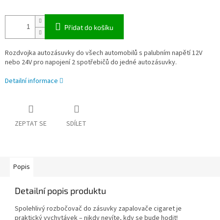
Přidat do košíku
Rozdvojka autozásuvky do všech automobilů s palubním napětí 12V
nebo 24V pro napojení 2 spotřebičů do jedné autozásuvky.
Detailní informace
ZEPTAT SE
SDÍLET
Popis
Detailní popis produktu
Spolehlivý rozbočovač do zásuvky zapalovače cigaret je
praktický vychytávek – nikdy nevíte, kdy se bude hodit!