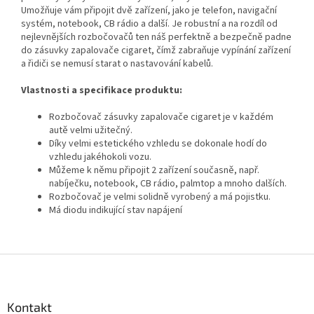
Umožňuje vám připojit dvě zařízení, jako je telefon, navigační
systém, notebook, CB rádio a další. Je robustní a na rozdíl od
nejlevnějších rozbočovačů ten náš perfektně a bezpečně padne
do zásuvky zapalovače cigaret, čímž zabraňuje vypínání zařízení
a řidiči se nemusí starat o nastavování kabelů.
Vlastnosti a specifikace produktu:
Rozbočovač zásuvky zapalovače cigaret je v každém
autě velmi užitečný.
Díky velmi estetického vzhledu se dokonale hodí do
vzhledu jakéhokoli vozu.
Můžeme k němu připojit 2 zařízení současně, např.
nabíječku, notebook, CB rádio, palmtop a mnoho dalších.
Rozbočovač je velmi solidně vyrobený a má pojistku.
Má diodu indikující stav napájení
Z
á
p
a
Kontakt