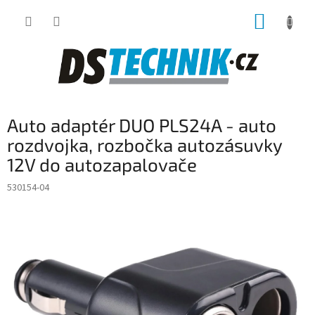
Přejít
NÁKUP
na
obsah
KOŠÍK
Auto adaptér DUO PLS24A - auto
rozdvojka, rozbočka autozásuvky
12V do autozapalovače
530154-04