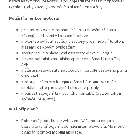
narazí na fyzickou překážku a při dojezdu lze nastavit zpomalení
rychlosti, aby závěsy zbytečně a hlučně nenarážely.
Použití a funkce motoru:
pro motorizované zatahování a roztahování záclon a
závěsů, zastavení v libovolné poloze.
motor lze ovládat závěsy a záclony přes mobilní telefon,
hlasem i dálkovým ovládačem
spolupracuje s hlasovými asistenty Alexa a Google
Je kompatibilní s mobilními aplikacemi Smart Life a Tuya
APP
můžete nastavit automatickou činnost dle časového plánu
v aplikaci
motor je určen pro kolejnice Smart Curtain - viz naše
nabídka, nebo jiné stejně tvarované profily
možnost zapojení tzv. suchého kontaktu (bezkontaktní
spínače, relé, atd.)
WiFi připojení:
Pohonová jednotka ne vybavena WiFi modulem pro
bezdrátové připojení k domácí internetové síti. Možnost
ovládání pomocí mobilní aplikace.