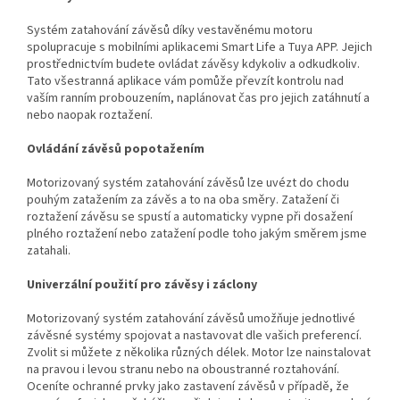
Systém zatahování závěsů díky vestavěnému motoru
spolupracuje s mobilními aplikacemi Smart Life a Tuya APP. Jejich
prostřednictvím budete ovládat závěsy kdykoliv a odkudkoliv.
Tato všestranná aplikace vám pomůže převzít kontrolu nad
vaším ranním probouzením, naplánovat čas pro jejich zatáhnutí a
nebo naopak roztažení.
Ovládání závěsů popotažením
Motorizovaný systém zatahování závěsů lze uvézt do chodu
pouhým zatažením za závěs a to na oba směry. Zatažení či
roztažení závěsu se spustí a automaticky vypne při dosažení
plného roztažení nebo zatažení podle toho jakým směrem jsme
zatahali.
Univerzální použití pro závěsy i záclony
Motorizovaný systém zatahování závěsů umožňuje jednotlivé
závěsné systémy spojovat a nastavovat dle vašich preferencí.
Zvolit si můžete z několika různých délek. Motor lze nainstalovat
na pravou i levou stranu nebo na oboustranné roztahování.
Oceníte ochranné prvky jako zastavení závěsů v případě, že