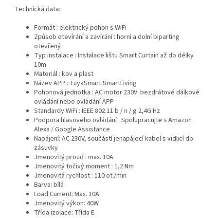
Technická data:
Formát : elektrický pohon s WiFi
Způsob otevírání a zavírání : horní a dolní biparting
otevřený
Typ instalace : Instalace lištu Smart Curtain až do délky
10m
Materiál : kov a plast
Název APP : TuyaSmart SmartLiving
Pohonová jednotka : AC motor 230V: bezdrátové dálkové
ovládání nebo ovládání APP
Standardy WiFi : IEEE 802.11 b / n / g 2,4G Hz
Podpora hlasového ovládání : Spolupracujte s Amazon
Alexa / Google Assistance
Napájení: AC 230V, součástí jenapájecí kabel s vidlicí do
zásuvky
Jmenovitý proud : max. 10A
Jmenovitý točivý moment : 1,2 Nm
Jmenovitá rychlost : 110 ot./min
Barva: bílá
Load Current: Max. 10A
Jmenovitý výkon: 40W
Třída izolace: Třída E