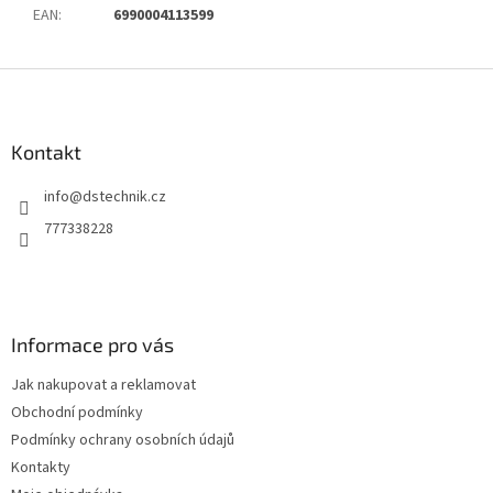
EAN
:
6990004113599
Z
á
p
a
Kontakt
t
info
@
dstechnik.cz
í
777338228
Informace pro vás
Jak nakupovat a reklamovat
Obchodní podmínky
Podmínky ochrany osobních údajů
Kontakty