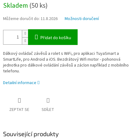
Měrná
Skladem
(50 ks)
cena:
Můžeme doručit do:
11.8.2026
Možnosti doručení
Přidat do košíku
Dálkový ovládač závěsů a rolet s WiFi, pro aplikaci TuyaSmart a
SmartLife, pro Android a iOS. Bezdrátový Wifi motor - pohonová
jednotka pro dálkové ovládání závěsů a záclon například z mobilního
telefonu.
Detailní informace
ZEPTAT SE
SDÍLET
Související produkty