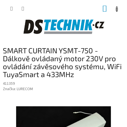
Přejít
NÁKUP
na
obsah
KOŠÍK
SMART CURTAIN YSMT-750 -
Dálkově ovládaný motor 230V pro
ovládání závěsového systému, WiFi
TuyaSmart a 433MHz
411359
Značka:
LURECOM