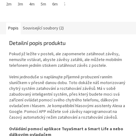
motoru a dálkových ovladačů...
2m
3m
4m
5m
6m
7m
8m
Popis
Související soubory (2)
Detailní popis produktu
Pokud již ležíte v posteli, ale zapomenete zatáhnout závěsy,
nemusíte vstávat, abyste závěsy zatáhli, ale můžete mobilním
telefonem jedním stiskem zatáhnout závěs z postele.
Velmi jednoduše si naplánujte příjemné probuzení ranním
sluníčkem v přesně danou dobu. Toto dokáže náš motorizovaný
chytrý systém zatahování a roztahování závěsů. Má v sobě
zabudovaný inteligentní systém, přes který budete moci svá
zařízení ovládat pomocí svého chytrého telefonu, dálkovým
ovladačem i hlasem. Je kompatibilní hlasovými asistenty Alexa a
Google. Pomocí APP můžete své závěsy naprogramovat na
časový automatický režim zatahování a roztahování závěsů.
Ovládání pomocí aplikace TuyaSmart a Smart Life a nebo
dálkovým ovladačem