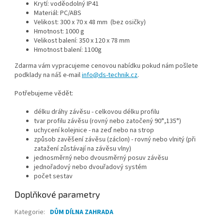
Krytí: voděodolný IP41
Materiál: PC/ABS
Velikost: 300 x 70 x 48 mm (bez osičky)
Hmotnost: 1000 g
Velikost balení: 350 x 120 x 78 mm
Hmotnost balení: 1100g
Zdarma vám vypracujeme cenovou nabídku pokud nám pošlete
podklady na náš e-mail
info@ds-technik.cz
.
Potřebujeme vědět:
délku dráhy závěsu - celkovou délku profilu
tvar profilu závěsu (rovný nebo zatočený 90°,135°)
uchycení kolejnice - na zeď nebo na strop
způsob zavěšení závěsu (záclon) - rovný nebo vlnitý (při
zatažení zůstávají na závěsu vlny)
jednosměrný nebo dvousměrný posuv závěsu
jednořadový nebo dvouřadový systém
počet sestav
Doplňkové parametry
Kategorie
:
DŮM DÍLNA ZAHRADA