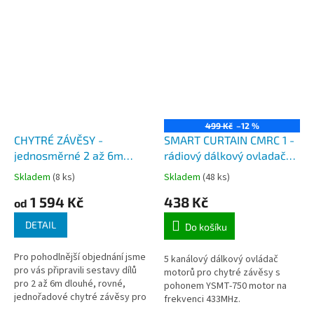
499 Kč
–12 %
CHYTRÉ ZÁVĚSY -
SMART CURTAIN CMRC 1 -
jednosměrné 2 až 6m
rádiový dálkový ovladač
dlouhé sady dílů
433MHz pro dálkové
Skladem
(8 ks)
Skladem
(48 ks)
jednořadových závěsů bez
ovládání chytrých závěsů,
1 594 Kč
438 Kč
pohonu - SMART CURTAIN
5 okruhů pro až 5 oken
od
ST
DETAIL
Do košíku
Pro pohodlnější objednání jsme
5 kanálový dálkový ovládač
pro vás připravili sestavy dílů
motorů pro chytré závěsy s
pro 2 až 6m dlouhé, rovné,
pohonem YSMT-750 motor na
jednořadové chytré závěsy pro
frekvenci 433MHz.
uchycení na strop. Sady bez