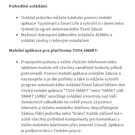
Pohodlné ovládání:
Ovládat jednotku můžete kdekoliv pomocí mobilní
aplikace TuyaSmart a Smart Life a vytvořit si i denní nebo
týdenní program automatického řízení žaluzií.
Možnost dokoupení dálkového ovladače 433MHz a
ovládat závěsy i rádiovým ovladačem
Mobilní aplikace pro platformu TUYA SMART:
Propojením pohonu s vašim chytrým telefonem nebo
tabletem budete mít všechny naměřené hodnoty pěkně
pohromadě. Pomocí mobilní aplikace ovládáte žaluzie a
nastavujete si je dle potřeby a také si můžete vytvořit
program automatického ovládání řízení žaluzií během dne.
Chytrá mobilní aplikace "TUYA SMART" nebo "SMART LIVE-
SMART LIVING" umožňuje ovládání a kontrolu nad Vaší
domácností odkudkoliv na světě pouze za pomoci
internetu a Vašeho mobilního telefonu. Nepotřebujete
žádnou řídící jednotku nebo "bránu". Každé zařízení má v
sobě všechny potřebné komponenty pro komunikaci s
Vaším mobilním telefonem přes internet (cloud). Aplikace
je podporována v českém jazyce.