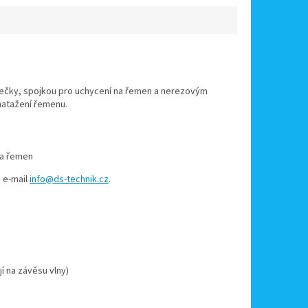
lečky, spojkou pro uchycení na řemen a nerezovým
natažení řemenu.
na řemen
 e-mail
info@ds-technik.cz
.
í na závěsu vlny)