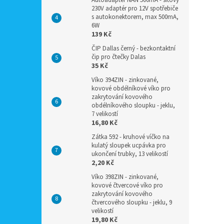
Autoadaptér NAN 500mA - síťový
230V adaptér pro 12V spotřebiče
s autokonektorem, max 500mA,
6W
139 Kč
ČIP Dallas černý - bezkontaktní
čip pro čtečky Dalas
35 Kč
Víko 394ZIN - zinkované,
kovové obdélníkové víko pro
zakrytování kovového
obdélníkového sloupku - jeklu,
7 velikostí
16,80 Kč
Zátka 592 - kruhové víčko na
kulatý sloupek ucpávka pro
ukončení trubky, 13 velikostí
2,20 Kč
Víko 398ZIN - zinkované,
kovové čtvercové víko pro
zakrytování kovového
čtvercového sloupku - jeklu, 9
velikostí
19,80 Kč