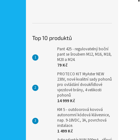
Top 10 produktů
Pant 425 - regulovatelný boční
pant se šroubem M12, M16, M18,
M20 a M24.
79 Kč
PROTECO KIT MyAster NEW
230V, nové kvalitní sady pohonů
pro ovládání dvoukřídlové
vjezdové brány, 4 velikosti
pohonů
14 999 Kč
KM 5 - outdoorová kovová
autonomní kódová klávesnice,
nap. 9-18VDC, 3A, povrchová
instalace.
1 499 Kč