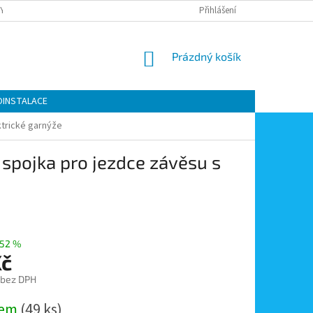
Y OCHRANY OSOBNÍCH ÚDAJŮ
KONTAKTY
Přihlášení
MOJE OBJEDNÁVKA
NÁKUPNÍ
Prázdný košík
KOŠÍK
OINSTALACE
ktrické garnýže
spojka pro jezdce závěsu s
52 %
Kč
 bez DPH
dem
(49 ks)