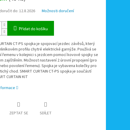
oručit do:
12.8.2026
Možnosti doručení
Přidat do košíku
RTAIN CT-PS spojka je spojovací jezdec závěsů, který
 hliníkovém profilu chytré elektrické garnýže. Používá se
í řemenu v kolejnici s jezdcem pomocí kovové spojky se
 zajištěním. Možnost nastavení 2 úrovní propojení (pro
nebo povolení řemenu). Spojka je vybavena kolečky pro
 tichý chod. SMART CURTAIN CT-PS spojka je součástí
RT CURTAIN KIT
informace
ZEPTAT SE
SDÍLET