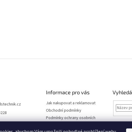
Informace pro vás
Vyhledá
Jak nakupovat a reklamovat
dstechnik.cz
Obchodní podmínky
8228
Podmínky ochrany osobních
údajů
Kontakty
ookies, abychom Vám umožnili pohodlné prohlížení webu