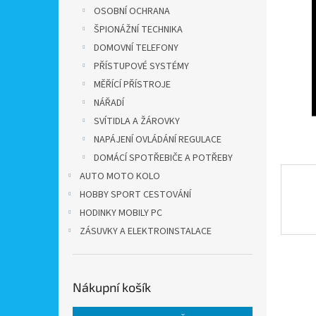
n
OSOBNÍ OCHRANA
e
ŠPIONÁŽNÍ TECHNIKA
l
DOMOVNÍ TELEFONY
PŘÍSTUPOVÉ SYSTÉMY
MĚŘÍCÍ PŘÍSTROJE
NÁŘADÍ
SVÍTIDLA A ŽÁROVKY
NAPÁJENÍ OVLÁDÁNÍ REGULACE
DOMÁCÍ SPOTŘEBIČE A POTŘEBY
AUTO MOTO KOLO
HOBBY SPORT CESTOVÁNÍ
HODINKY MOBILY PC
ZÁSUVKY A ELEKTROINSTALACE
Nákupní košík