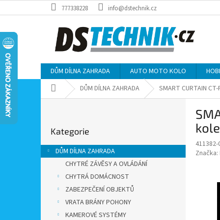
Přejít
777338228
info@dstechnik.cz
na
obsah
DŮM DÍLNA ZAHRADA
AUTO MOTO KOLO
HOB
Domů
DŮM DÍLNA ZAHRADA
SMART CURTAIN CT-PS
P
SMA
o
Přeskočit
s
kole
Kategorie
kategorie
t
411382-
r
DŮM DÍLNA ZAHRADA
Značka:
a
CHYTRÉ ZÁVĚSY A OVLÁDÁNÍ
n
CHYTRÁ DOMÁCNOST
n
í
ZABEZPEČENÍ OBJEKTŮ
p
VRATA BRÁNY POHONY
a
KAMEROVÉ SYSTÉMY