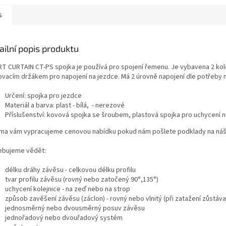
s
ailní popis produktu
T CURTAIN CT-PS spojka je používá pro spojení řemenu. Je vybavena 2 ko
ovacím držákem pro napojení na jezdce. Má 2 úrovně napojení dle potřeby 
Určení: spojka pro jezdce
Materiál a barva: plast - bílá, - nerezové
Příslušenství: kovová spojka se šroubem, plastová spojka pro uchycení 
ma vám vypracujeme cenovou nabídku pokud nám pošlete podklady na náš
ebujeme vědět:
délku dráhy závěsu - celkovou délku profilu
tvar profilu závěsu (rovný nebo zatočený 90°,135°)
uchycení kolejnice - na zeď nebo na strop
způsob zavěšení závěsu (záclon) - rovný nebo vlnitý (při zatažení zůstávaj
jednosměrný nebo dvousměrný posuv závěsu
jednořadový nebo dvouřadový systém