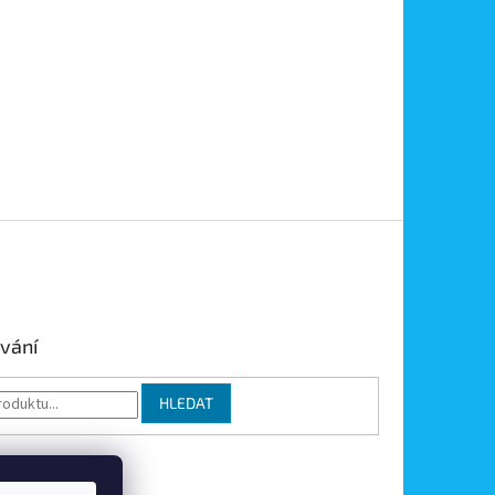
vání
HLEDAT