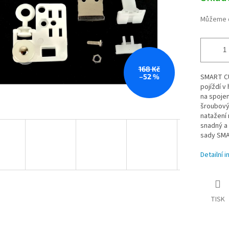
Můžeme d
168 Kč
–52 %
SMART CU
pojíždí v
na spojen
šroubovým
natažení 
snadný a
sady SMA
Detailní 
TISK