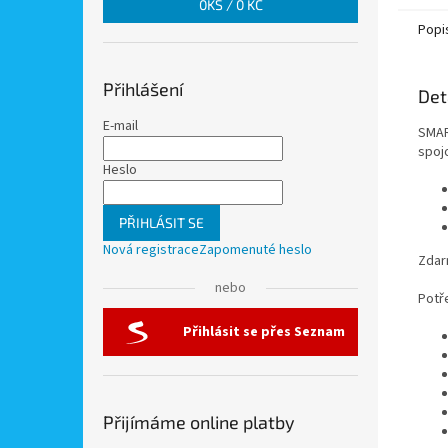
0
KS /
0 KČ
Popi
Přihlášení
Det
E-mail
SMAR
spoj
Heslo
PŘIHLÁSIT SE
Nová registrace
Zapomenuté heslo
Zdar
nebo
Potř
Přihlásit se přes Seznam
Přijímáme online platby