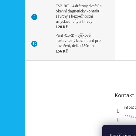
TAP 20T - 4 drátový dveřní a
okenní dagnetický kontakt
závrtný s bezpečnostní
smyčkou, bílý a hnědý
128 Kč
Pant 415RD - výškově
nastavitelný boční pant pro
navaření, délka 150mm
156 Kč
Z
á
p
a
t
Kontakt
í
info
@
77733
Používáme c