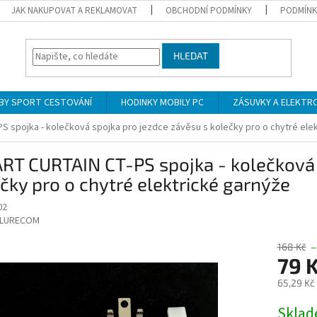
JAK NAKUPOVAT A REKLAMOVAT
OBCHODNÍ PODMÍNKY
PODMÍNK
HLEDAT
BY SPORT CESTOVÁNÍ
HODINKY MOBILY PC
ZÁSUVKY A ELEKTR
 spojka - kolečková spojka pro jezdce závěsu s kolečky pro o chytré ele
RT CURTAIN CT-PS spojka - kolečková 
čky pro o chytré elektrické garnýže
02
LURECOM
168 Kč
–
79 
65,29 Kč
Měrná
Skla
cena: