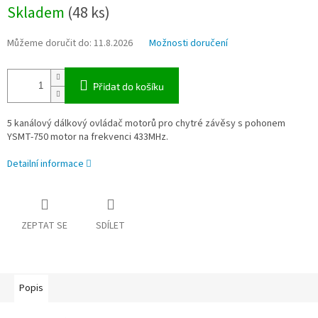
Měrná
Skladem
(48 ks)
cena:
Můžeme doručit do:
11.8.2026
Možnosti doručení
Přidat do košíku
5 kanálový dálkový ovládač motorů pro chytré závěsy s pohonem
YSMT-750 motor na frekvenci 433MHz.
Detailní informace
ZEPTAT SE
SDÍLET
Popis