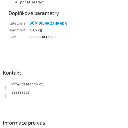
počet sestav
Doplňkové parametry
Kategorie
:
DŮM DÍLNA ZAHRADA
Hmotnost
:
0.15 kg
EAN
:
6990004113605
Z
á
p
a
Kontakt
t
info
@
dstechnik.cz
í
777338228
Informace pro vás