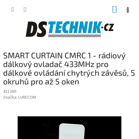
Přejít
NÁKUP
na
obsah
KOŠÍK
P
SMART CURTAIN CMRC 1 - rádiový
o
s
dálkový ovladač 433MHz pro
t
dálkové ovládání chytrých závěsů, 5
r
okruhů pro až 5 oken
a
n
411360
n
Značka:
LURECOM
í
p
a
n
e
l