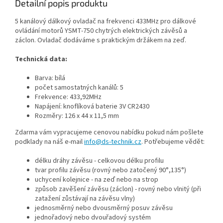
Detailní popis produktu
5 kanálový dálkový ovladač na frekvenci 433MHz pro dálkové
ovládání motorů YSMT-750 chytrých elektrických závěsů a
záclon. Ovladač dodáváme s praktickým držákem na zeď.
Technická data:
Barva: bílá
počet samostatných kanálů: 5
Frekvence: 433,92MHz
Napájení: knoflíková baterie 3V CR2430
Rozměry: 126 x 44 x 11,5 mm
Zdarma vám vypracujeme cenovou nabídku pokud nám pošlete
podklady na náš e-mail
info@ds-technik.cz
. Potřebujeme vědět:
délku dráhy závěsu - celkovou délku profilu
tvar profilu závěsu (rovný nebo zatočený 90°,135°)
uchycení kolejnice - na zeď nebo na strop
způsob zavěšení závěsu (záclon) - rovný nebo vlnitý (při
zatažení zůstávají na závěsu vlny)
jednosměrný nebo dvousměrný posuv závěsu
jednořadový nebo dvouřadový systém