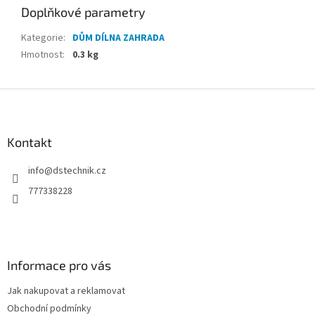
Doplňkové parametry
Kategorie
:
DŮM DÍLNA ZAHRADA
Hmotnost
:
0.3 kg
Z
á
p
a
Kontakt
t
info
@
dstechnik.cz
í
777338228
Informace pro vás
Jak nakupovat a reklamovat
Obchodní podmínky