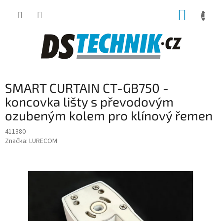
Přejít
NÁKUP
na
obsah
KOŠÍK
SMART CURTAIN CT-GB750 -
koncovka lišty s převodovým
ozubeným kolem pro klínový řemen
411380
Značka:
LURECOM