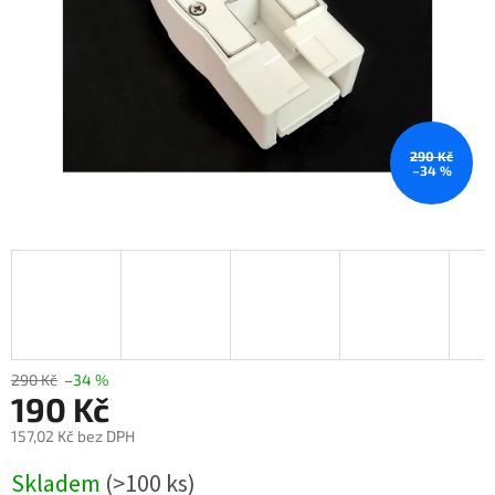
290 Kč
–34 %
290 Kč
–34 %
190 Kč
157,02 Kč bez DPH
Měrná
Skladem
(>100 ks)
cena: