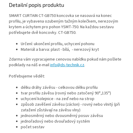
Detailní popis produktu
SMART CURTAIN CT-GB750 koncovka se nasouvá na konec
profilu, je vybavena ozubeným tažným kolečkem, nerezovým
krytem a úchytem pro pohon YSMT-750. Na každou sestavu
potřebujete dvě koncovky. CT-GB750.
Určení: ukončení profilu, uchycení pohonu
Materiál a barva: plast - bílá, - nerezový kryt
Zdarma vám vypracujeme cenovou nabídku pokud nám pošlete
podklady na náš e-mail
info@ds-technik.cz
.
Potřebujeme vědět:
délku dráhy závěsu - celkovou délku profilu
tvar profilu závěsu (rovný nebo zatočený 90°,135°)
uchycení kolejnice - na zeď nebo na strop
způsob zavěšení závěsu (záclon) - rovný nebo vlnitý (při
zatažení zůstávají na závěsu vlny)
jednosměrný nebo dvousměrný posuv závěsu
jednořadový nebo dvouřadový systém
počet sestav