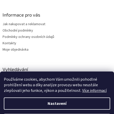
Informace pro vás
Jak nakupovat a reklamovat
Obchodní podmínky
Podmínky ochrany osobních údajů
Kontakty
Moje objednávka
Vyhledávání
Používáme cookies, abychom Vám umožnili pohodlné
HLEDAT
prohlížení webu a díky analýze provozu webu neustále
zlepšovali jeho funkce, výkon a použitelnost.
Více informací
Nastavení
Vytvořil Shoptet