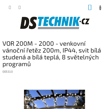
Přejít
NÁKUP
na
obsah
KOŠÍK
VOR 200M - 2000 - venkovní
vánoční řetěz 200m, IP44, svit bílá
studená a bílá teplá, 8 světelných
programů
005310