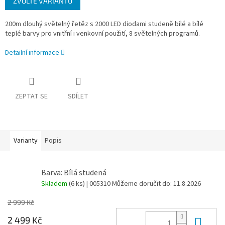
ZVOLTE VARIANTU
cena:
200m dlouhý světelný řetěz s 2000 LED diodami studeně bílé a bílé
teplé barvy pro vnitřní i venkovní použití, 8 světelných programů.
Detailní informace
ZEPTAT SE
SDÍLET
Varianty
Popis
Barva: Bílá studená
Skladem
(6 ks)
| 005310
Můžeme doručit do:
11.8.2026
2 999 Kč
Do 
2 499 Kč