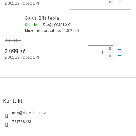
2 065,29 Kč bez DPH
Barva: Bílá teplá
Skladem
(5 ks)
| 005310-01
Můžeme doručit do:
11.8.2026
2 999 Kč
Do 
2 499 Kč
2 065,29 Kč bez DPH
Z
á
p
a
Kontakt
t
info
@
dstechnik.cz
í
777338228