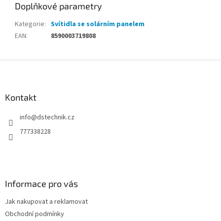
Doplňkové parametry
Kategorie
:
Svítidla se solárním panelem
EAN
:
8590003719808
Z
á
p
a
Kontakt
t
info
@
dstechnik.cz
í
777338228
Informace pro vás
Jak nakupovat a reklamovat
Obchodní podmínky