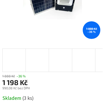
1 888 Kč
–36 %
1 888 Kč
–36 %
1 198 Kč
990,08 Kč bez DPH
Měrná
Skladem
(3 ks)
cena: