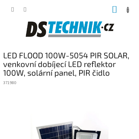
Přejít
NÁKUP
na
obsah
KOŠÍK
LED FLOOD 100W-5054 PIR SOLAR,
venkovní dobíjecí LED reflektor
100W, solární panel, PIR čidlo
371980