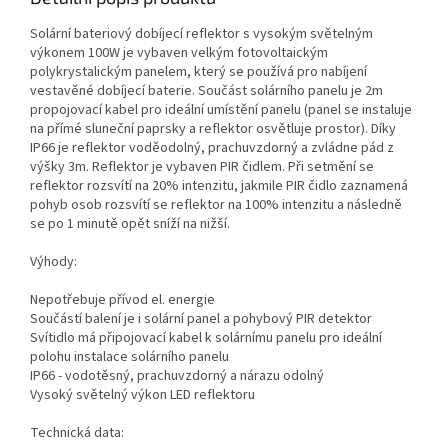
Solární bateriový dobíjecí reflektor s vysokým světelným
výkonem 100W je vybaven velkým fotovoltaickým
polykrystalickým panelem, který se používá pro nabíjení
vestavěné dobíjecí baterie. Součást solárního panelu je 2m
propojovací kabel pro ideální umístění panelu (panel se instaluje
na přímé sluneční paprsky a reflektor osvětluje prostor). Díky
IP66 je reflektor voděodolný, prachuvzdorný a zvládne pád z
výšky 3m. Reflektor je vybaven PIR čidlem. Při setmění se
reflektor rozsvítí na 20% intenzitu, jakmile PIR čidlo zaznamená
pohyb osob rozsvítí se reflektor na 100% intenzitu a následně
se po 1 minutě opět sníží na nižší.
Výhody:
Nepotřebuje přívod el. energie
Součástí balení je i solární panel a pohybový PIR detektor
Svítidlo má připojovací kabel k solárnímu panelu pro ideální
polohu instalace solárního panelu
IP66 - vodotěsný, prachuvzdorný a nárazu odolný
Vysoký světelný výkon LED reflektoru
Technická data: