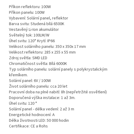
Příkon reflektoru: 100W
Příkon panelu: 100W
Vybavení: Solární panel, reflektor
Barva svitu: Studená bílá 6500K
Vestavěný Li-Ion akumulátor
Světelný tok: 100LM/W
Úhel svitu: 120° Krytí: IP66
Velikost solárního panelu: 350 x 350x 17 mm
Velikost reflektoru: 285 x 255 x 55 mm
Zdroj světla: SMD LED
Chromatičnost světla: Bílá 6000K
Typ solárního panelu: solární panely s polykrystalickým
křemíkem.
Solární panel: 6V / 100W
Život solárního panelu: cca 20 let
Pracovní doba na plné nabití: 8h (nepřetržité osvětlení)
Doporučená výška instalace: 1 až 3m.
Úhel svitu: 120 °
Solární panel - délka vedení: 2 až 3 m
Energetické hodnocení: A
Délka životnosti LED: 50 000 hodin
Certifikace: CE a Rohs