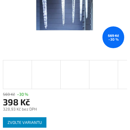
569 Kč
–30 %
569 Kč
–30 %
398 Kč
328,93 Kč bez DPH
Měrná
ZVOLTE VARIANTU
cena: