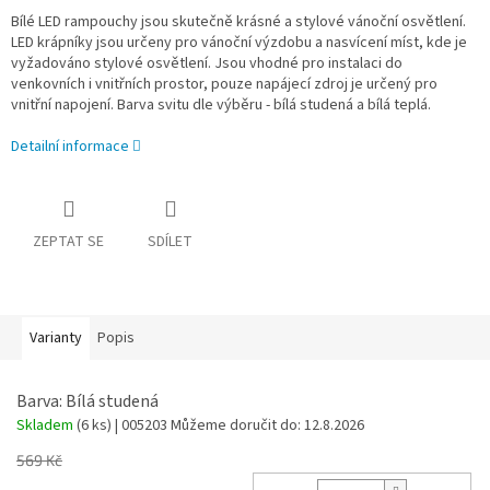
Bílé LED rampouchy jsou skutečně krásné a stylové vánoční osvětlení.
LED krápníky jsou určeny pro vánoční výzdobu a nasvícení míst, kde je
vyžadováno stylové osvětlení. Jsou vhodné pro instalaci do
venkovních i vnitřních prostor, pouze napájecí zdroj je určený pro
vnitřní napojení. Barva svitu dle výběru - bílá studená a bílá teplá.
Detailní informace
ZEPTAT SE
SDÍLET
Varianty
Popis
Barva: Bílá studená
Skladem
(6 ks)
| 005203
Můžeme doručit do:
12.8.2026
569 Kč