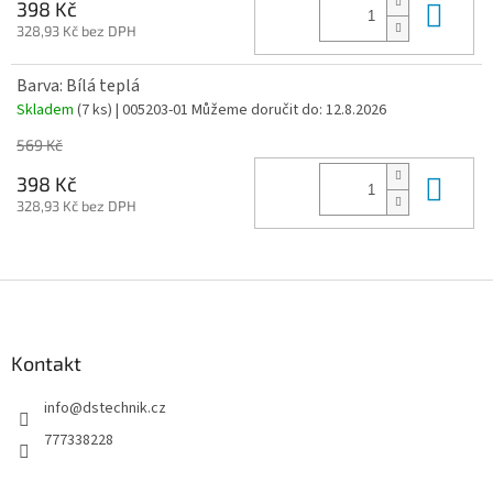
Do 
398 Kč
328,93 Kč bez DPH
Barva: Bílá teplá
Skladem
(7 ks)
| 005203-01
Můžeme doručit do:
12.8.2026
569 Kč
Do 
398 Kč
328,93 Kč bez DPH
Z
á
p
a
Kontakt
t
info
@
dstechnik.cz
í
777338228