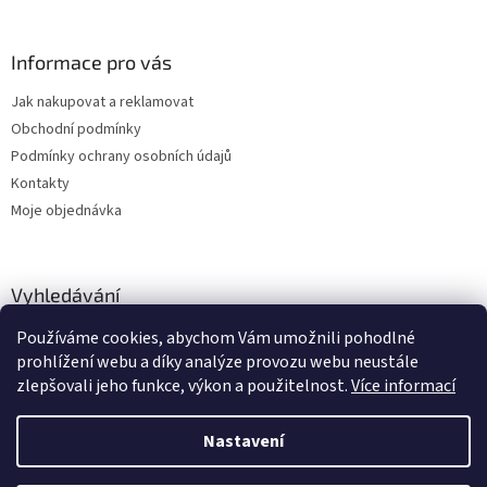
Informace pro vás
Jak nakupovat a reklamovat
Obchodní podmínky
Podmínky ochrany osobních údajů
Kontakty
Moje objednávka
Vyhledávání
Používáme cookies, abychom Vám umožnili pohodlné
HLEDAT
prohlížení webu a díky analýze provozu webu neustále
zlepšovali jeho funkce, výkon a použitelnost.
Více informací
Nastavení
Vytvořil Shoptet