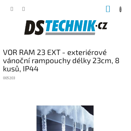
Přejít
NÁKUP
na
obsah
KOŠÍK
VOR RAM 23 EXT - exteriérové
vánoční rampouchy délky 23cm, 8
kusů, IP44
005203