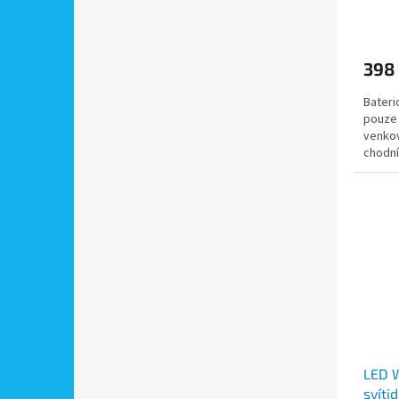
Ion b
398
Bateri
pouze 
venkov
chodník
LED 
svíti