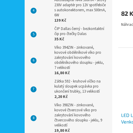
Autoadaptér NAN 500mA - síťový
230V adaptér pro 12V spotřebiče
s autokonektorem, max 500mA,
82 
6W
139 Kč
Náhrad
ČIP Dallas černý - bezkontaktní
čip pro čtečky Dalas
35 Kč
Víko 394ZIN - zinkované,
kovové obdélníkové víko pro
zakrytování kovového
obdélníkového sloupku - jeklu,
7 velikostí
16,80 Kč
Zátka 592 - kruhové víčko na
kulatý sloupek ucpávka pro
ukončení trubky, 13 velikostí
2,20 Kč
Víko 398ZIN - zinkované,
kovové čtvercové víko pro
LED L
zakrytování kovového
čtvercového sloupku - jeklu, 9
Venko
velikostí
USB z
19,80 Kč