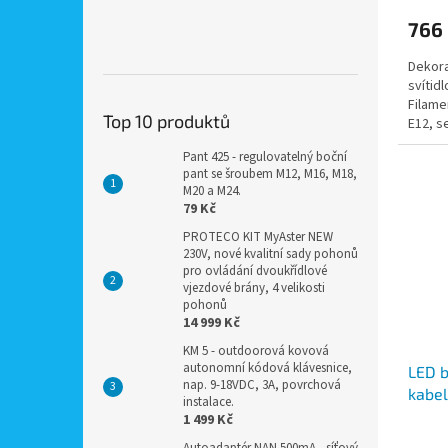
766
Dekora
svítid
Filame
Top 10 produktů
E12, s
jantaro
Pant 425 - regulovatelný boční
pant se šroubem M12, M16, M18,
M20 a M24.
79 Kč
PROTECO KIT MyAster NEW
230V, nové kvalitní sady pohonů
pro ovládání dvoukřídlové
vjezdové brány, 4 velikosti
pohonů
14 999 Kč
KM 5 - outdoorová kovová
autonomní kódová klávesnice,
LED b
nap. 9-18VDC, 3A, povrchová
kabel
instalace.
žárov
1 499 Kč