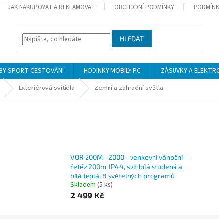
JAK NAKUPOVAT A REKLAMOVAT
OBCHODNÍ PODMÍNKY
PODMÍNK
HLEDAT
BY SPORT CESTOVÁNÍ
HODINKY MOBILY PC
ZÁSUVKY A ELEKTR
Exteriérová svítidla
Zemní a zahradní světla
VOR 200M - 2000 - venkovní vánoční
řetěz 200m, IP44, svit bílá studená a
bílá teplá, 8 světelných programů
Skladem
(5 ks)
2 499 Kč