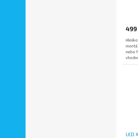
zdi, 
499
Hliník
montáž
nebo f
vhodné
LED X