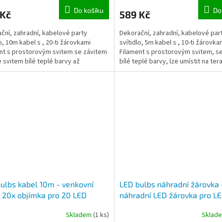
Do košíku
Do
 Kč
589 Kč
ční, zahradní, kabelové party
Dekorační, zahradní, kabelové par
lo, 10m kabel s , 20-ti žárovkami
svítidlo, 5m kabel s , 10-ti žárovka
nt s prostorovým svitem se závitem
Filament s prostorovým svitem, s
e svitem bílé teplé barvy až
bílé teplé barvy, lze umístit na ter
vé barvy, lze...
zahradě, u...
ulbs kabel 10m - venkovní
LED bulbs náhradní žárovka 
 20x objímka pro 20 LED
náhradní LED žárovka pro L
ek, konektor pro adaptér
bulbs 10-20 Vintage
Skladem
(1 ks)
Sklad