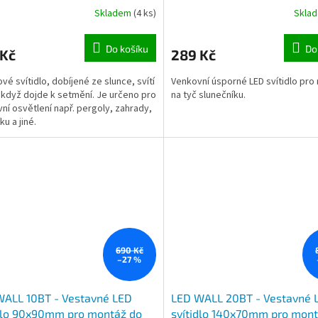
Skladem
(4 ks)
Skla
aterie
Do košíku
Do
 Kč
289 Kč
ové svítidlo, dobíjené ze slunce, svítí
Venkovní úsporné LED svítidlo pro 
když dojde k setmění. Je určeno pro
na tyč slunečníku.
ní osvětlení např. pergoly, zahrady,
u a jiné.
690 Kč
–27 %
WALL 10BT - Vestavné LED
LED WALL 20BT - Vestavné 
dlo 90x90mm pro montáž do
svítidlo 140x70mm pro mont