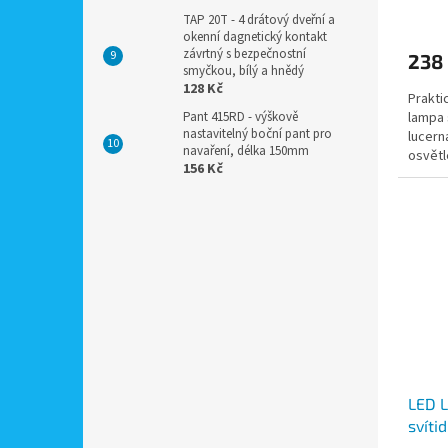
TAP 20T - 4 drátový dveřní a
okenní dagnetický kontakt
závrtný s bezpečnostní
238
smyčkou, bílý a hnědý
128 Kč
Prakti
lampa 
Pant 415RD - výškově
nastavitelný boční pant pro
lucern
navaření, délka 150mm
osvětl
156 Kč
kempov
LED 
svíti
solár