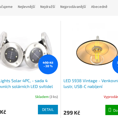
učujeme
Nejlevnější
Nejdražší
Nejprodávanější
Abecedně
490 Kč
–38 %
Lights Solar 4PC, - sada 4
LED 5938 Vintage - Venkovn
vních solárních LED svítidel
lustr, USB-C nabíjení
apíchnutí do země
Skladem
(3 ks)
Vyprodá
DETAIL
Do
 Kč
299 Kč