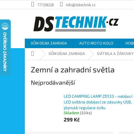
Přejít
777338228
info@dstechnik.cz
na
obsah
DŮM DÍLNA ZAHRADA
AUTO MOTO KOLO
HOB
Domů
DŮM DÍLNA ZAHRADA
SVÍTIDLA A ŽÁROVKY
Zemní a zahradní světla
Nejprodávanější
LED CAMPING LAMP ZD133 - nabíjecí
LED svítilna dobíjecí ze zásuvky USB,
plynulá regulace svitu
Skladem
(10 ks)
299 Kč