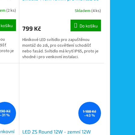
zdi, 3W, 230V
dem
(2 ks)
Skladem
(4 ks)
 košíku
Do košíku
799 Kč
nou
Hliníkové LED svítidlo pro zapuštěnou
dišť
montáž do zdi, pro osvětlení schodišť
proto je
nebo fasád. Svítidlo má krytí IP65, proto je
vhodné i pro venkovní instalaci.
290 Kč
1 188 Kč
–31 %
–43 %
enkovní
LED ZS Round 12W - zemní 12W