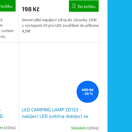
 košíku
Do košíku
198 Kč
ty
Univerzální napájecí zdroj do zásuvky 230V
mi
s výstupem 5V pro LED osvětlení do příkonu
e svitem
4,5W
ase,
490 Kč
–38 %
-
LED CAMPING LAMP ZD133 -
ED
nabíjecí LED svítilna dobíjecí ze
zásuvky USB, plynulá regulace svitu
em
(10 ks)
Skladem
(10 ks)