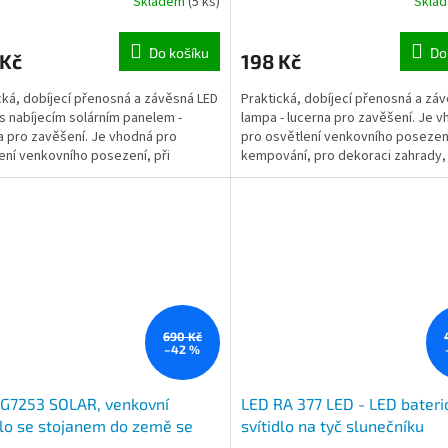
Skladem
(5 ks)
Skla
Do košíku
Do
 Kč
198 Kč
cká, dobíjecí přenosná a závěsná LED
Praktická, dobíjecí přenosná a zá
s nabíjecím solárním panelem -
lampa - lucerna pro zavěšení. Je 
a pro zavěšení. Je vhodná pro
pro osvětlení venkovního posezení
ení venkovního posezení, při
kempování, pro dekoraci zahrady, 
ání, pro dekoraci...
servisu vozidla, u...
690 Kč
–42 %
LG7253 SOLAR, venkovní
LED RA 377 LED - LED bateri
dlo se stojanem do země se
svítidlo na tyč slunečníku
ním dobíjením, vyměnitelné Li-