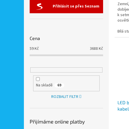
Zemní,
Přihlásit se přes Seznam
dobíje
k setm
osvětl
sezení
Bílá s
Cena
59
Kč
3688
Kč
Na skladě
69
ROZBALIT FILTR
LED b
kabel
kabel
Přijímáme online platby
možn
adapt