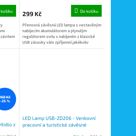
 košíku
Do košíku
299 Kč
ty
Přenosná závěsná LED lampa s vestavěným
ami
nabíjecím akumulátorem a plynulým
 závitem
regulátorem svitu s nabíjením z klasické
USB zásuvky vám zpříjemní jakékoliv
posezení a zážitky.
268 Kč
–26 %
LED Lamp USB-ZD206 - Venkovní
ítidlo z
pracovní a turistické závěsné
nabíjecí svítidlo z USB zásuvky