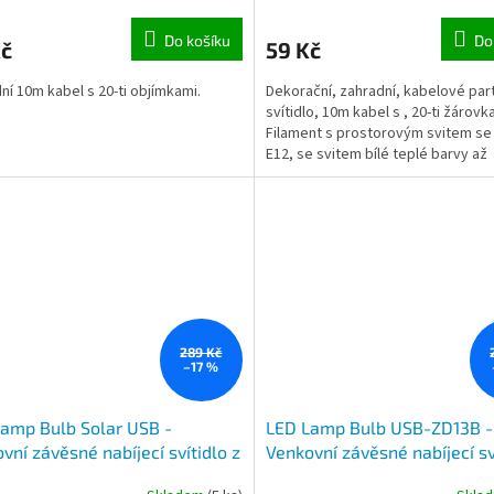
Do košíku
Do
Kč
59 Kč
ní 10m kabel s 20-ti objímkami.
Dekorační, zahradní, kabelové par
svítidlo, 10m kabel s , 20-ti žárovk
Filament s prostorovým svitem se
E12, se svitem bílé teplé barvy až
jantarové barvy, lze...
289 Kč
–17 %
amp Bulb Solar USB -
LED Lamp Bulb USB-ZD13B -
vní závěsné nabíjecí svítidlo z
Venkovní závěsné nabíjecí sv
ásuvky, solární panel
USB zásuvky