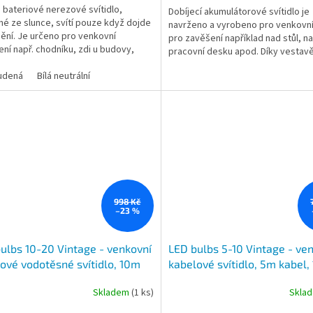
 bateriové nerezové svítidlo,
Dobíjecí akumulátorové svítidlo je
né ze slunce, svítí pouze když dojde
navrženo a vyrobeno pro venkovní
ění. Je určeno pro venkovní
pro zavěšení například nad stůl, n
ení např. chodníku, zdi u budovy,
pracovní desku apod. Díky vesta
, zákoutí zahrady...
nabíjecímu akumulátoru...
tudená
Bílá neutrální
998 Kč
–23 %
ulbs 10-20 Vintage - venkovní
LED bulbs 5-10 Vintage - ve
ové vodotěsné svítidlo, 10m
kabelové svítidlo, 5m kabel,
, 20 žárovek Filament ,
žárovek Filament , možnost
Skladem
(1 ks)
Skla
ost nekonečného napojování,
nekonečného napojování, ka
ér do zásuvky 230V
vidlicí do zásuvky 230V