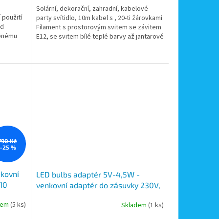
Solární, dekorační, zahradní, kabelové
 použití
party svítidlo, 10m kabel s , 20-ti žárovkami
ad
Filament s prostorovým svitem se závitem
věnému
E12, se svitem bílé teplé barvy až jantarové
barvy,...
790 Kč
–25 %
nkovní
LED bulbs adaptér 5V-4,5W -
 10
venkovní adaptér do zásuvky 230V,
výstup 5V, 4,5W
dem
(5 ks)
Skladem
(1 ks)
bel