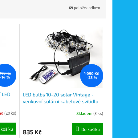
69
položek celkem
349 Kč
1 090 Kč
–14 %
–23 %
í LED
LED bulbs 10-20 solar Vintage -
venkovní solární kabelové svítidlo
na kabelu, délka 10m, 20 žárovek
no
(20 ks)
Skladem
(3 ks)
Filament , napájení solárním
panelem
 košíku
Do košíku
835 Kč