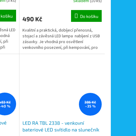
dem
(3 ks)
Skladem
(10 ks)
 košíku
Do košíku
490 Kč
věsná LED
Kvalitní a praktická, dobíjecí přenosná,
vhodná
stojací a závěsná LED lampa nabíjení z USB
, při
zásuvky. Je vhodná pro osvětlení
při
venkovního posezení, při kempování, pro
dekoraci...
483 Kč
386 Kč
–40 %
–35 %
ové
LED RA TBL 2338 - venkovní
bateriové LED svítidlo na slunečník