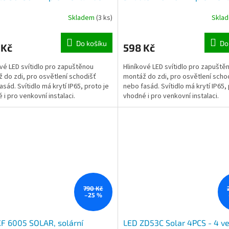
1,5W, 230V
zdi, 3W, 230V
Skladem
(3 ks)
Skla
Do košíku
Do
 Kč
598 Kč
ové LED svítidlo pro zapuštěnou
Hliníkové LED svítidlo pro zapuště
 do zdi, pro osvětlení schodišť
montáž do zdi, pro osvětlení scho
asád. Svítidlo má krytí IP65, proto je
nebo fasád. Svítidlo má krytí IP65, 
 i pro venkovní instalaci.
vhodné i pro venkovní instalaci.
790 Kč
–25 %
F 6005 SOLAR, solární
LED ZD53C Solar 4PCS - 4 v