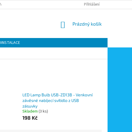
Y OCHRANY OSOBNÍCH ÚDAJŮ
KONTAKTY
Přihlášení
MOJE OBJEDNÁVKA
NÁKUPNÍ
Prázdný košík
KOŠÍK
OINSTALACE
LED Lamp Bulb USB-ZD13B - Venkovní
závěsné nabíjecí svítidlo z USB
zásuvky
Skladem
(3 ks)
198 Kč