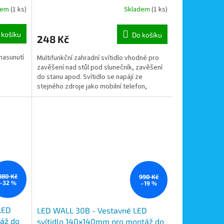
nebo do stanu, nap. USB nebo 4x
dem
(1 ks)
Skladem
(1 ks)
AA
 košíku
Do košíku
248 Kč
nasunutí
Multifunkční zahradní svítidlo vhodné pro
zavěšení nad stůl pod slunečník, zavěšení
do stanu apod. Svítidlo se napájí ze
stejného zdroje jako mobilní telefon,
napájecí kabel USB...
880 Kč
990 Kč
–32 %
–19 %
LED
LED WALL 30B - Vestavné LED
áž do
svítidlo 140x140mm pro montáž do