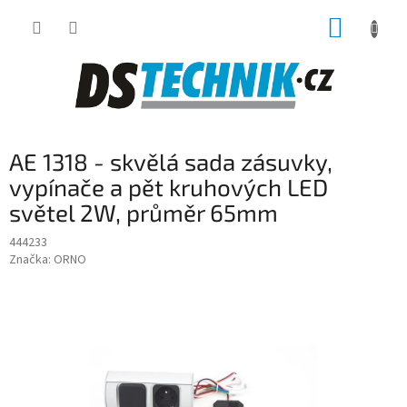
Přejít
NÁKUP
na
obsah
KOŠÍK
AE 1318 - skvělá sada zásuvky,
vypínače a pět kruhových LED
světel 2W, průměr 65mm
444233
Značka:
ORNO