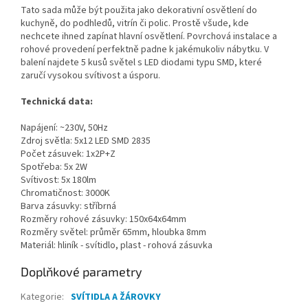
Tato sada může být použita jako dekorativní osvětlení do
kuchyně, do podhledů, vitrín či polic. Prostě všude, kde
nechcete ihned zapínat hlavní osvětlení. Povrchová instalace a
rohové provedení perfektně padne k jakémukoliv nábytku. V
balení najdete 5 kusů světel s LED diodami typu SMD, které
zaručí vysokou svítivost a úsporu.
Technická data:
Napájení: ~230V, 50Hz
Zdroj světla: 5x12 LED SMD 2835
Počet zásuvek: 1x2P+Z
Spotřeba: 5x 2W
Svítivost: 5x 180lm
Chromatičnost: 3000K
Barva zásuvky: stříbrná
Rozměry rohové zásuvky: 150x64x64mm
Rozměry světel: průměr 65mm, hloubka 8mm
Materiál: hliník - svítidlo, plast - rohová zásuvka
Doplňkové parametry
Kategorie
:
SVÍTIDLA A ŽÁROVKY