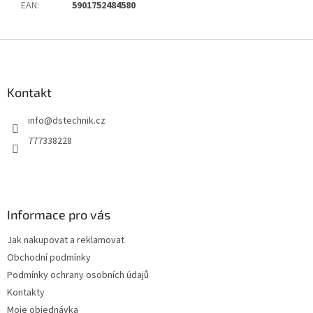
EAN
:
5901752484580
Z
á
p
a
Kontakt
t
info
@
dstechnik.cz
í
777338228
Informace pro vás
Jak nakupovat a reklamovat
Obchodní podmínky
Podmínky ochrany osobních údajů
Kontakty
Moje objednávka