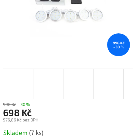
998 Kč
–30 %
998 Kč
–30 %
698 Kč
576,86 Kč bez DPH
Měrná
Skladem
(7 ks)
cena: