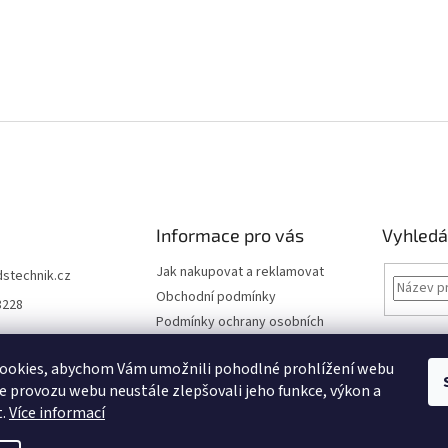
Informace pro vás
Vyhledá
Jak nakupovat a reklamovat
dstechnik.cz
Obchodní podmínky
8228
Podmínky ochrany osobních
údajů
Kontakty
ookies, abychom Vám umožnili pohodlné prohlížení webu
ze provozu webu neustále zlepšovali jeho funkce, výkon a
Moje objednávka
t.
Více informací