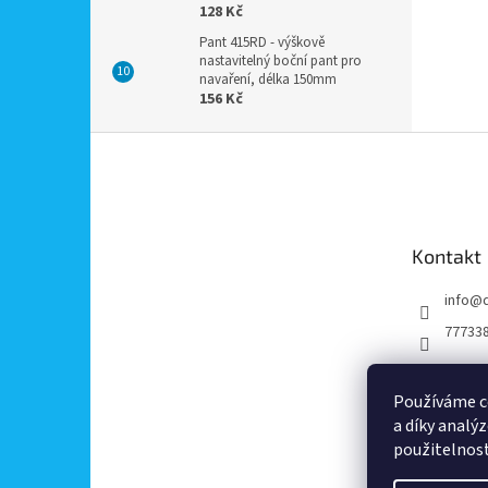
128 Kč
Pant 415RD - výškově
nastavitelný boční pant pro
navaření, délka 150mm
156 Kč
Z
á
p
a
t
Kontakt
í
info
@
77733
Používáme c
a díky analý
použitelnos