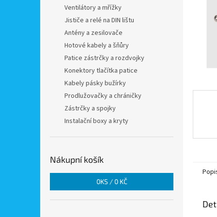
n
Ventilátory a mřížky
e
Jističe a relé na DIN lištu
l
Antény a zesilovače
Hotové kabely a šňůry
Patice zástrčky a rozdvojky
Konektory tlačítka patice
Kabely pásky bužírky
Prodlužovačky a chráničky
Zástrčky a spojky
Instalační boxy a kryty
Nákupní košík
Popi
0
KS /
0 KČ
Det