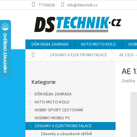
Přejít
777338228
info@dstechnik.cz
na
obsah
DŮM DÍLNA ZAHRADA
AUTO MOTO KOLO
HOB
Domů
ZÁSUVKY A ELEKTROINSTALACE
AE 1315 -
P
AE 1
o
Přeskočit
s
Značka:
Kategorie
kategorie
t
r
DŮM DÍLNA ZAHRADA
a
AUTO MOTO KOLO
n
HOBBY SPORT CESTOVÁNÍ
n
í
HODINKY MOBILY PC
p
ZÁSUVKY A ELEKTROINSTALACE
a
Zásuvky a zásuvkové skříně