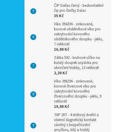
ČIP Dallas černý - bezkontaktní
čip pro čtečky Dalas
35 Kč
Víko 394ZIN - zinkované,
kovové obdélníkové víko pro
zakrytování kovového
obdélníkového sloupku - jeklu,
7 velikostí
16,80 Kč
Zátka 592 - kruhové víčko na
kulatý sloupek ucpávka pro
ukončení trubky, 13 velikostí
2,20 Kč
Víko 398ZIN - zinkované,
kovové čtvercové víko pro
zakrytování kovového
čtvercového sloupku - jeklu, 9
velikostí
19,80 Kč
TAP 20T - 4 drátový dveřní a
okenní dagnetický kontakt
závrtný s bezpečnostní
smyčkou, bílý a hnědý