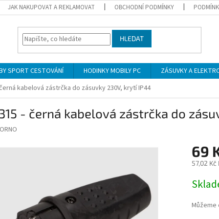
JAK NAKUPOVAT A REKLAMOVAT
OBCHODNÍ PODMÍNKY
PODMÍNK
HLEDAT
BY SPORT CESTOVÁNÍ
HODINKY MOBILY PC
ZÁSUVKY A ELEKTR
 černá kabelová zástrčka do zásuvky 230V, krytí IP44
315 - černá kabelová zástrčka do zásuv
ORNO
69 
57,02 Kč
Měrná
Skla
cena:
Můžeme d