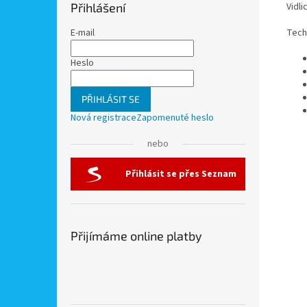
Vidli
Přihlášení
Tech
E-mail
Heslo
PŘIHLÁSIT SE
Nová registrace
Zapomenuté heslo
nebo
Přihlásit se přes Seznam
Přijímáme online platby