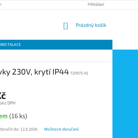
Y OCHRANY OSOBNÍCH ÚDAJŮ
KONTAKTY
Přihlášení
MOJE OBJEDNÁVKA
NÁKUPNÍ
Prázdný košík
KOŠÍK
OINSTALACE
ky 230V, krytí IP44
720975-01
Kč
 bez DPH
dem
(16 ks)
oručit do:
12.8.2026
Možnosti doručení