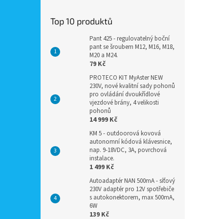
Top 10 produktů
Pant 425 - regulovatelný boční
pant se šroubem M12, M16, M18,
M20 a M24.
79 Kč
PROTECO KIT MyAster NEW
230V, nové kvalitní sady pohonů
pro ovládání dvoukřídlové
vjezdové brány, 4 velikosti
pohonů
14 999 Kč
KM 5 - outdoorová kovová
autonomní kódová klávesnice,
nap. 9-18VDC, 3A, povrchová
instalace.
1 499 Kč
Autoadaptér NAN 500mA - síťový
230V adaptér pro 12V spotřebiče
s autokonektorem, max 500mA,
6W
139 Kč