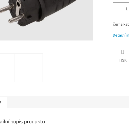
černá kab
Detailní 
TISK
s
ailní popis produktu