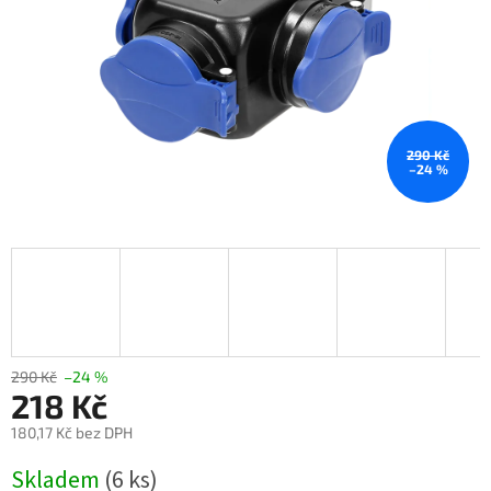
290 Kč
–24 %
290 Kč
–24 %
218 Kč
180,17 Kč bez DPH
Měrná
Skladem
(6 ks)
cena: