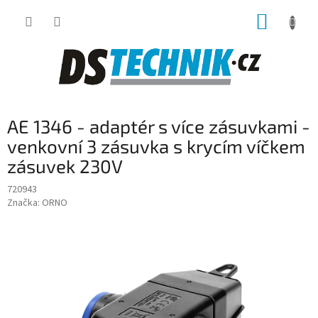
Přejít
NÁKUP
na
obsah
KOŠÍK
AE 1346 - adaptér s více zásuvkami -
venkovní 3 zásuvka s krycím víčkem
zásuvek 230V
720943
Značka:
ORNO