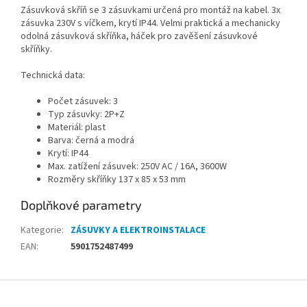
Zásuvková skříň se 3 zásuvkami určená pro montáž na kabel. 3x
zásuvka 230V s víčkem, krytí IP44. Velmi praktická a mechanicky
odolná zásuvková skříňka, háček pro zavěšení zásuvkové
skříňky.
Technická data:
Počet zásuvek: 3
Typ zásuvky: 2P+Z
Materiál: plast
Barva: černá a modrá
Krytí: IP44
Max. zatížení zásuvek: 250V AC / 16A, 3600W
Rozměry skříňky 137 x 85 x 53
mm
Doplňkové parametry
Kategorie
:
ZÁSUVKY A ELEKTROINSTALACE
EAN
:
5901752487499
Z
á