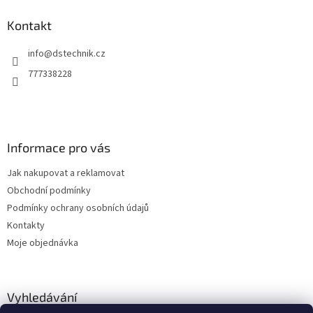
p
a
Kontakt
t
info
@
dstechnik.cz
í
777338228
Informace pro vás
Jak nakupovat a reklamovat
Obchodní podmínky
Podmínky ochrany osobních údajů
Kontakty
Moje objednávka
Vyhledávání