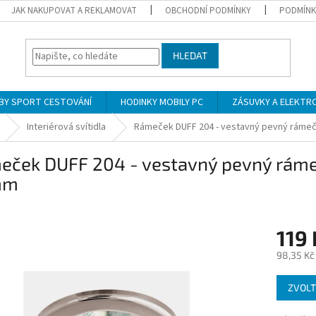
JAK NAKUPOVAT A REKLAMOVAT
OBCHODNÍ PODMÍNKY
PODMÍNK
HLEDAT
BY SPORT CESTOVÁNÍ
HODINKY MOBILY PC
ZÁSUVKY A ELEKTR
Interiérová svítidla
Rámeček DUFF 204 - vestavný pevný ráme
eček DUFF 204 - vestavný pevný ráme
mm
119 
98,35 Kč
Měrná
ZVOLT
cena: