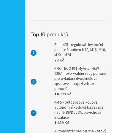
Top 10 produktů
Pant 425 - regulovatelný boční
pant se šroubem M12, M16, M18,
M20 a M24.
79 Kč
PROTECO KIT MyAster NEW
230V, nové kvalitní sady pohonů
pro ovládání dvoukřídlové
vjezdové brány, 4 velikosti
pohonů
14 999 Kč
KM 5 - outdoorová kovová
autonomní kódová klávesnice,
nap. 9-18VDC, 3A, povrchová
instalace.
1 499 Kč
Autoadaptér NAN 500mA - síťový