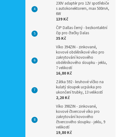
230V adaptér pro 12V spotřebiče
s autokonektorem, max 500mA,
6W
139 Kč
ČIP Dallas černý - bezkontaktní
čip pro čtečky Dalas
35 Kč
Víko 394ZIN - zinkované,
kovové obdélníkové víko pro
zakrytování kovového
obdélníkového sloupku - jeklu,
7 velikostí
16,80 Kč
Zátka 592 - kruhové víčko na
kulatý sloupek ucpávka pro
ukončení trubky, 13 velikostí
2,20 Kč
Víko 398ZIN - zinkované,
kovové čtvercové víko pro
zakrytování kovového
čtvercového sloupku - jeklu, 9
velikostí
19,80 Kč