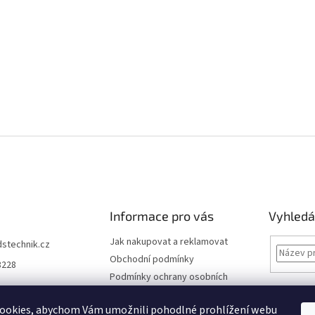
Informace pro vás
Vyhledá
Jak nakupovat a reklamovat
dstechnik.cz
Obchodní podmínky
8228
Podmínky ochrany osobních
údajů
Kontakty
ookies, abychom Vám umožnili pohodlné prohlížení webu