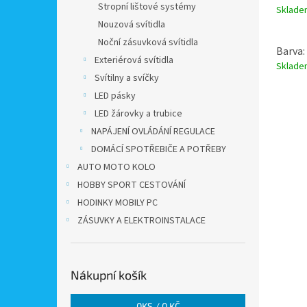
Stropní lištové systémy
Sklad
Nouzová svítidla
Noční zásuvková svítidla
Barva:
Exteriérová svítidla
Sklad
Svítilny a svíčky
LED pásky
LED žárovky a trubice
NAPÁJENÍ OVLÁDÁNÍ REGULACE
DOMÁCÍ SPOTŘEBIČE A POTŘEBY
AUTO MOTO KOLO
HOBBY SPORT CESTOVÁNÍ
HODINKY MOBILY PC
ZÁSUVKY A ELEKTROINSTALACE
Nákupní košík
0
KS /
0 KČ