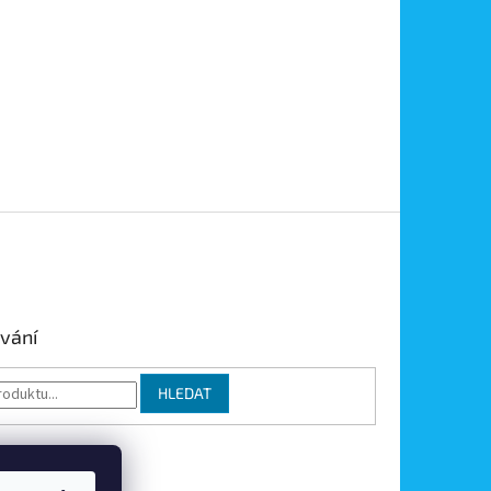
vání
HLEDAT