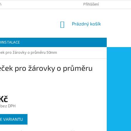
Y OCHRANY OSOBNÍCH ÚDAJŮ
KONTAKTY
Přihlášení
MOJE OBJEDNÁVKA
NÁKUPNÍ
Prázdný košík
KOŠÍK
OINSTALACE
ček pro žárovky o průměru 50mm
ček pro žárovky o průměru
Kč
 bez DPH
E VARIANTU