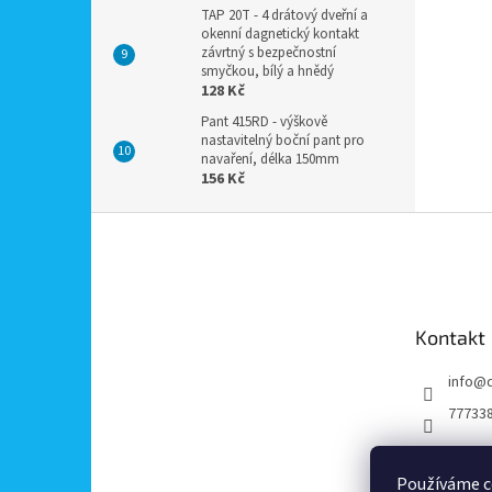
TAP 20T - 4 drátový dveřní a
okenní dagnetický kontakt
závrtný s bezpečnostní
smyčkou, bílý a hnědý
128 Kč
Pant 415RD - výškově
nastavitelný boční pant pro
navaření, délka 150mm
156 Kč
Z
á
p
a
t
Kontakt
í
info
@
77733
Používáme c