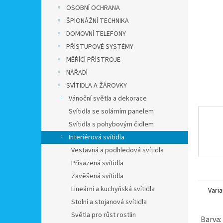
n
OSOBNÍ OCHRANA
e
ŠPIONÁŽNÍ TECHNIKA
l
DOMOVNÍ TELEFONY
PŘÍSTUPOVÉ SYSTÉMY
MĚŘÍCÍ PŘÍSTROJE
NÁŘADÍ
SVÍTIDLA A ŽÁROVKY
Vánoční světla a dekorace
Svítidla se solárním panelem
Svítidla s pohybovým čidlem
Interiérová svítidla
Vestavná a podhledová svítidla
Přisazená svítidla
Zavěšená svítidla
Lineární a kuchyňská svítidla
Varia
Stolní a stojanová svítidla
Světla pro růst rostlin
Barva