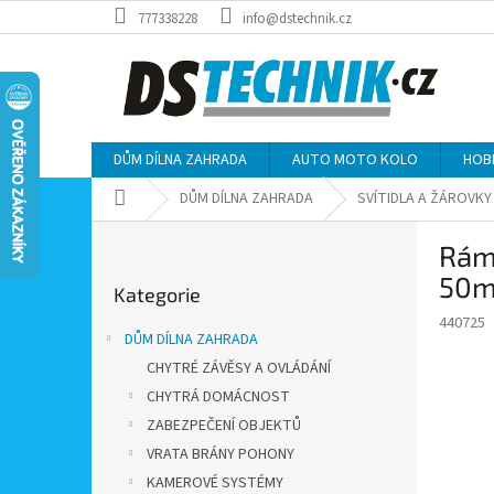
Přejít
777338228
info@dstechnik.cz
na
obsah
DŮM DÍLNA ZAHRADA
AUTO MOTO KOLO
HOB
Domů
DŮM DÍLNA ZAHRADA
SVÍTIDLA A ŽÁROVKY
P
Rám
o
Přeskočit
s
50
Kategorie
kategorie
t
440725
r
DŮM DÍLNA ZAHRADA
a
CHYTRÉ ZÁVĚSY A OVLÁDÁNÍ
n
CHYTRÁ DOMÁCNOST
n
í
ZABEZPEČENÍ OBJEKTŮ
p
VRATA BRÁNY POHONY
a
KAMEROVÉ SYSTÉMY