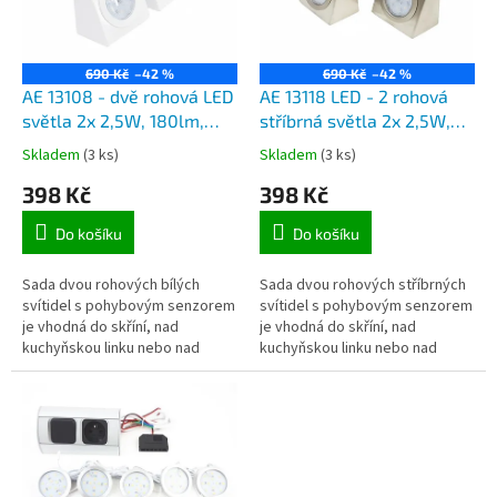
ů
p
r
o
690 Kč
–42 %
690 Kč
–42 %
d
AE 13108 - dvě rohová LED
AE 13118 LED - 2 rohová
u
světla 2x 2,5W, 180lm,
stříbrná světla 2x 2,5W,
k
IP20, vestavěný pohybový
180lm, IP20, vestavěný PIR
Skladem
(3 ks)
Skladem
(3 ks)
t
spínač
spínač
398 Kč
398 Kč
ů
Do košíku
Do košíku
Sada dvou rohových bílých
Sada dvou rohových stříbrných
svítidel s pohybovým senzorem
svítidel s pohybovým senzorem
je vhodná do skříní, nad
je vhodná do skříní, nad
kuchyňskou linku nebo nad
kuchyňskou linku nebo nad
pracovní stůl.
pracovní stůl.