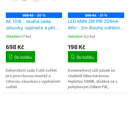
998 Kč
–30 %
290 Kč
–31 %
AE 1318 - skvělá sada
LED KNM 2M PIR ZD94A-
zásuvky, vypínače a pět
AKU - 2m dlouhý světelný
kruhových LED světel 2W,
pásek s pohybovým
Skladem
(7 ks)
Skladem
(11 ks)
průměr 65mm
čidlem, napájení na
698 Kč
198 Kč
baterie 4xAAA
Do košíku
Do košíku
Dekorativní sada 5 LED světel
Dvoumetrový LED pásek se
pro povrchovou montáž a
studeně bílou barevnou
rohovou zásuvkou s vypínačem
teplotou 5000K, dodává se s
světel.
pohybovým čidlem PIR,
soumrakovým čidlem a
bateriovým napájecím
modulem.