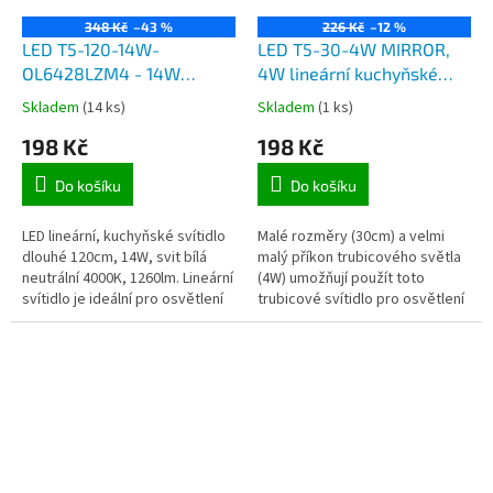
348 Kč
–43 %
226 Kč
–12 %
LED T5-120-14W-
LED T5-30-4W MIRROR,
OL6428LZM4 - 14W
4W lineární kuchyňské
lineární, kuchyňské LED
svítidlo dlouhé 30cm,
Skladem
(14 ks)
Skladem
(1 ks)
svítidlo dlouhé 120cm
360lm, 6500K, kabel do
198 Kč
198 Kč
zásuvky 230V
Do košíku
Do košíku
LED lineární, kuchyňské svítidlo
Malé rozměry (30cm) a velmi
dlouhé 120cm, 14W, svit bílá
malý příkon trubicového světla
neutrální 4000K, 1260lm. Lineární
(4W) umožňují použít toto
svítidlo je ideální pro osvětlení
trubicové svítidlo pro osvětlení
kuchyňských linek, desek,
kuchyňských linek, podhledů,
skříní, polic či...
osvětlení pracovních ploch,...