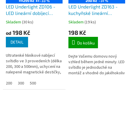
od
až
299 Kč
–33 %
290 Kč
–31 %
LED Underlight ZD106 -
LED Underlight ZD163 -
LED lineární dobíjecí
kuchyňské lineární
bateriové svítidlo s
bateriové nabíjecí LED
Skladem
(30 ks)
Skladem
(19 ks)
pohybovým čidlem, délka
svítidlo s pohybovým
198 Kč
198 Kč
200, 300 a 500 mm
čidlem
od
DETAIL
Do košíku
Ultratenké hliníkové nabíjecí
Dejte Vašemu domovu nový
svítidlo ve 3 provedeních (délka
vzhled během jedné minuty. LED
200, 300 a 500mm), uchycení na
svítidlo je jednoduché na
nalepené magnetické destičky,
montáž a vhodné do jakéhokoliv
nabíjení z USB. LED svítidlo je
prostoru ve Vaší domácnosti.
jednoduché a rychlé...
200
300
500
Možné použít na kuchyňskou
linku,...