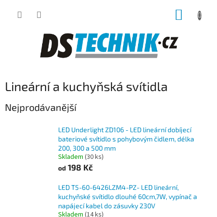
Přejít
NÁKUP
na
obsah
KOŠÍK
Lineární a kuchyňská svítidla
Nejprodávanější
LED Underlight ZD106 - LED lineární dobíjecí
bateriové svítidlo s pohybovým čidlem, délka
200, 300 a 500 mm
Skladem
(30 ks)
198 Kč
od
LED T5-60-6426LZM4-PZ- LED lineární,
kuchyňské svítidlo dlouhé 60cm,7W, vypínač a
napájecí kabel do zásuvky 230V
Skladem
(14 ks)