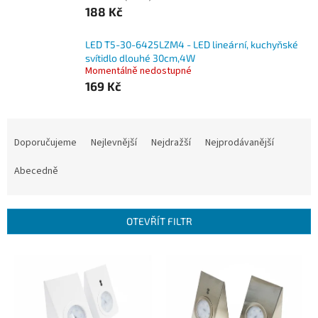
188 Kč
LED T5-30-6425LZM4 - LED lineární, kuchyňské
svítidlo dlouhé 30cm,4W
Momentálně nedostupné
169 Kč
Ř
a
Doporučujeme
Nejlevnější
Nejdražší
Nejprodávanější
z
e
Abecedně
n
í
p
OTEVŘÍT FILTR
r
o
V
d
ý
u
p
k
i
t
s