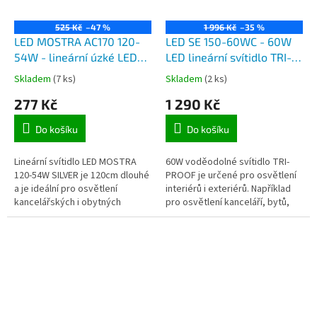
525 Kč
–47 %
1 996 Kč
–35 %
LED MOSTRA AC170 120-
LED SE 150-60WC - 60W
54W - lineární úzké LED
LED lineární svítidlo TRI-
svítidlo dlouhé 120cm pro
PROOF, délka 150cm, IP66
Skladem
(7 ks)
Skladem
(2 ks)
povrchovou montáž, 230V,
s mléčným krytem, svit
277 Kč
1 290 Kč
54W, mléčný kryt
bílá neutrální
Do košíku
Do košíku
Lineární svítidlo LED MOSTRA
60W voděodolné svítidlo TRI-
120-54W SILVER je 120cm dlouhé
PROOF je určené pro osvětlení
a je ideální pro osvětlení
interiérů i exteriérů. Například
kancelářských i obytných
pro osvětlení kanceláří, bytů,
místností a jako ideální náhrada
garáží, obchodních prostorů,
za klasická zářivková svítidla....
hotelů apod. Svítidlo je...