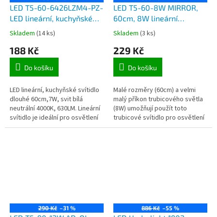
LED T5-60-6426LZM4-PZ-
LED T5-60-8W MIRROR,
LED lineární, kuchyňské
60cm, 8W lineární
svítidlo dlouhé 60cm,7W,
kuchyňské svítidlo LED,
Skladem
(14 ks)
Skladem
(3 ks)
vypínač a napájecí kabel
světelný tok 720lm, svit
188 Kč
229 Kč
do zásuvky 230V
bílá studená
Do košíku
Do košíku
LED lineární, kuchyňské svítidlo
Malé rozměry (60cm) a velmi
dlouhé 60cm,7W, svit bílá
malý příkon trubicového světla
neutrální 4000K, 630LM. Lineární
(8W) umožňují použít toto
svítidlo je ideální pro osvětlení
trubicové svítidlo pro osvětlení
kuchyňských linek, desek,
kuchyňských linek, podhledů,
skříní, polic či vitrín....
osvětlení pracovních ploch,...
290 Kč
–31 %
886 Kč
–55 %