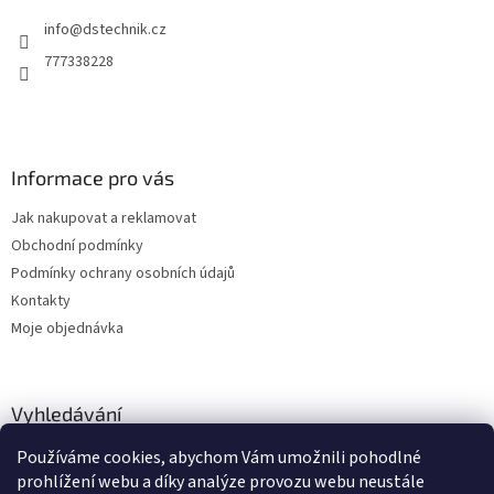
t
í
info
@
dstechnik.cz
í
p
r
777338228
v
k
y
v
ý
Informace pro vás
p
i
Jak nakupovat a reklamovat
s
u
Obchodní podmínky
Podmínky ochrany osobních údajů
Kontakty
Moje objednávka
Vyhledávání
Používáme cookies, abychom Vám umožnili pohodlné
HLEDAT
prohlížení webu a díky analýze provozu webu neustále