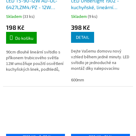
LED T5-90-12W AD-OL-
LED Underlight 1902 -
6427LZM4/PZ - 12W
kuchyňské, lineární
kuchyňské podlouhlé LED
dobíjecí bateriové svítidlo
Skladem
(33 ks)
Skladem
(9 ks)
svítidlo 90cm, světelný
s pohybovým čidlem,
198 Kč
398 Kč
tok 1080lm, vypínač, svit
délka 300 a 600mm
bílá neutrální, nap 230V
DETAIL
Do košíku
Dejte Vašemu domovu nový
90cm dlouhé lineární svítidlo s
vzhled během jedné minuty. LED
příkonem trubicového světla
svítidlo je jednoduché na
12W umožňuje použití osvětlení
montáž díky nalepovacímu
kuchyňských linek, podhledů,
magnetu a vhodné do
osvětlení pracovních ploch,
jakéhokoliv prostoru ve Vaší
600mm
reklamních a výkladních ploch...
domácnosti. Možné...