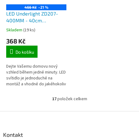
466 Kč
–21 %
LED Underlight ZD207-
400MM - 40cm
kuchyňské lineární
Skladem
(19 ks)
bateriové nabíjecí LED
368 Kč
svítidlo s pohybovým
čidlem
Do košíku
Dejte Vašemu domovu nový
vzhled během jedné minuty. LED
svítidlo je jednoduché na
montáž a vhodné do jakéhokoliv
prostoru ve Vaší domácnosti.
Možné použít na kuchyňskou
17
položek celkem
O
linku,...
v
l
Z
á
á
d
p
a
a
Kontakt
c