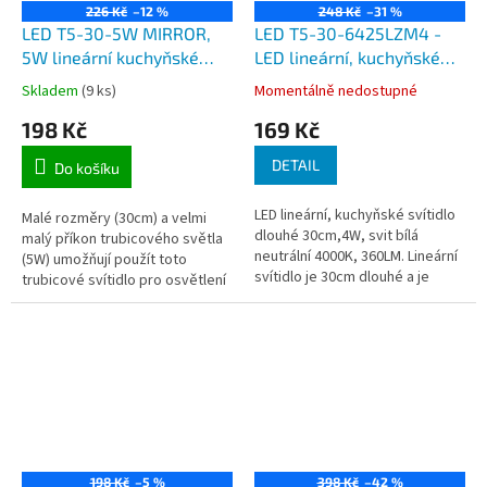
226 Kč
–12 %
248 Kč
–31 %
LED T5-30-5W MIRROR,
LED T5-30-6425LZM4 -
5W lineární kuchyňské
LED lineární, kuchyňské
svítidlo dlouhé 30cm,
svítidlo dlouhé 30cm,4W
Skladem
(9 ks)
Momentálně nedostupné
420lm, 6500K, kabel do
198 Kč
169 Kč
zásuvky 230V
DETAIL
Do košíku
LED lineární, kuchyňské svítidlo
Malé rozměry (30cm) a velmi
dlouhé 30cm,4W, svit bílá
malý příkon trubicového světla
neutrální 4000K, 360LM. Lineární
(5W) umožňují použít toto
svítidlo je 30cm dlouhé a je
trubicové svítidlo pro osvětlení
ideální pro osvětlení
kuchyňských linek, podhledů,
kuchyňských linek, desek,
osvětlení pracovních ploch,...
skříní,...
198 Kč
–5 %
398 Kč
–42 %