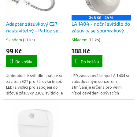
ů
p
r
o
248 Kč
–24 %
d
Adaptér zásuvkový E27
LA 1404 - noční svítidlo do
u
nastavitelný - Patice se
zásuvky se soumrakovým
k
závitem E27 pro zapojení
čidlem
Skladem
(11 ks)
Skladem
(11 ks)
t
do síťové zásuvky 230V,
99 Kč
188 Kč
ů
ohebná krk, vestavěný
vypínač
Do košíku
Do košíku
Jednoduché svítidlo - patice se
LED zásuvková lampa LA 1404 se
závitem E27 pro žárovku (např.
zabudovaným senzorem
LED) s vidlicí pro zapojení do
stmívání je určena pro velmi
síťové zásuvky 230V, svítidlo je
nízké osvětlení obývacích
vybaveno husím krkem (ohebná
pokojů, chodeb, ložnic,
hadice) a má...
dětských pokojů, kuchyní,
koupelen a dalších...