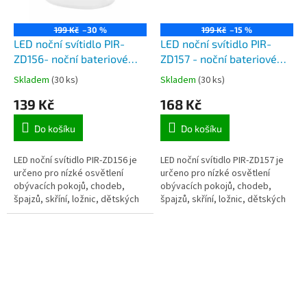
199 Kč
–30 %
199 Kč
–15 %
LED noční svítidlo PIR-
LED noční svítidlo PIR-
ZD156- noční bateriové
ZD157 - noční bateriové
svítidlo s pohybovým PIR a
svítidlo s pohybovým PIR a
Skladem
(30 ks)
Skladem
(30 ks)
soumrakovým čidlem
soumrakovým čidlem
139 Kč
168 Kč
Do košíku
Do košíku
LED noční svítidlo PIR-ZD156 je
LED noční svítidlo PIR-ZD157 je
určeno pro nízké osvětlení
určeno pro nízké osvětlení
obývacích pokojů, chodeb,
obývacích pokojů, chodeb,
špajzů, skříní, ložnic, dětských
špajzů, skříní, ložnic, dětských
pokojů, kuchyní, koupelen a
pokojů, kuchyní, koupelen a
dalších místností. Vestavěný...
dalších místností. Vestavěný...