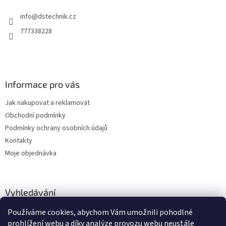
t
í
info
@
dstechnik.cz
í
p
r
777338228
v
k
y
v
ý
Informace pro vás
p
i
Jak nakupovat a reklamovat
s
u
Obchodní podmínky
Podmínky ochrany osobních údajů
Kontakty
Moje objednávka
Vyhledávání
Používáme cookies, abychom Vám umožnili pohodlné
HLEDAT
prohlížení webu a díky analýze provozu webu neustále