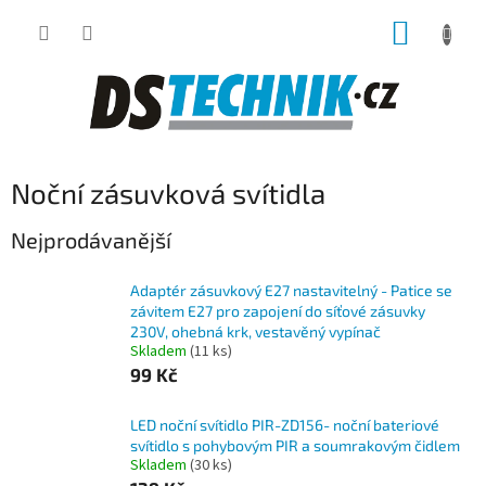
Přejít
NÁKUP
na
obsah
KOŠÍK
Noční zásuvková svítidla
Nejprodávanější
Adaptér zásuvkový E27 nastavitelný - Patice se
závitem E27 pro zapojení do síťové zásuvky
230V, ohebná krk, vestavěný vypínač
Skladem
(11 ks)
99 Kč
LED noční svítidlo PIR-ZD156- noční bateriové
svítidlo s pohybovým PIR a soumrakovým čidlem
Skladem
(30 ks)