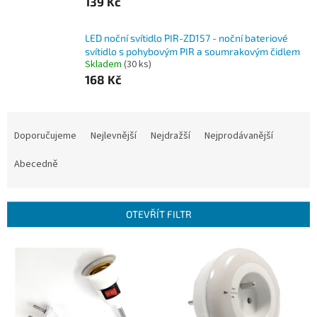
139 Kč
LED noční svítidlo PIR-ZD157 - noční bateriové
svítidlo s pohybovým PIR a soumrakovým čidlem
Skladem
(30 ks)
168 Kč
Ř
a
Doporučujeme
Nejlevnější
Nejdražší
Nejprodávanější
z
e
Abecedně
n
í
p
OTEVŘÍT FILTR
r
o
V
d
ý
u
p
k
i
t
s