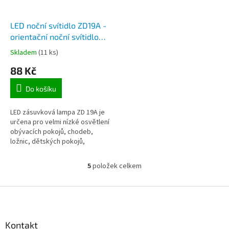
LED noční svítidlo ZD19A -
orientační noční svítidlo
do zásuvky se
Skladem
(11 ks)
soumrakovým čidlem
88 Kč
Do košíku
LED zásuvková lampa ZD 19A je
určena pro velmi nízké osvětlení
obývacích pokojů, chodeb,
ložnic, dětských pokojů,
kuchyní, koupelen a dalších
místností. Vestavěný
5
položek celkem
O
soumrakový...
v
l
Z
á
á
d
p
a
a
Kontakt
c