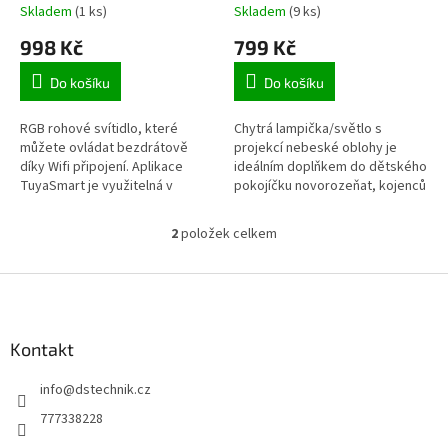
k
RGB rohové designové
noční světlo WiFi s
Skladem
(1 ks)
Skladem
(9 ks)
t
svítidlo s WiFi, volitelná
projekcí noční oblohy
998 Kč
799 Kč
ů
výška
Do košíku
Do košíku
RGB rohové svítidlo, které
Chytrá lampička/světlo s
můžete ovládat bezdrátově
projekcí nebeské oblohy je
díky Wifi připojení. Aplikace
ideálním doplňkem do dětského
TuyaSmart je využitelná v
pokojíčku novorozeňat, kojenců
kombinaci s našimi Tuya Smart
i batolat. Stačí spárovat s
alarmy kde můžete nastavit
mobilním telefonem a můžete
2
položek celkem
O
jednotlivá...
měnit...
v
l
Z
á
á
d
p
a
a
Kontakt
c
t
í
info
@
dstechnik.cz
í
p
r
777338228
v