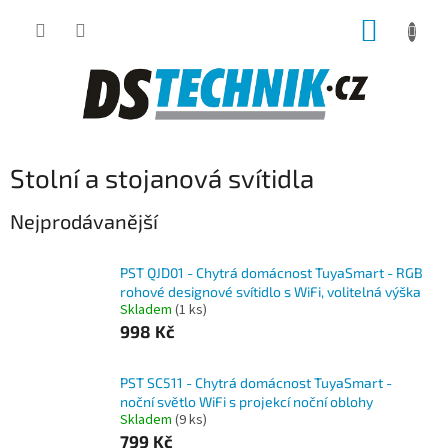
Přejít
NÁKUP
na
obsah
KOŠÍK
Stolní a stojanová svítidla
Nejprodávanější
PST QJD01 - Chytrá domácnost TuyaSmart - RGB
rohové designové svítidlo s WiFi, volitelná výška
Skladem
(1 ks)
998 Kč
PST SC511 - Chytrá domácnost TuyaSmart -
noční světlo WiFi s projekcí noční oblohy
Skladem
(9 ks)
799 Kč