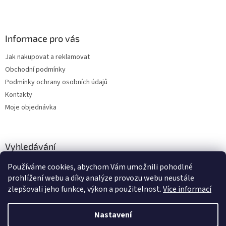
k
y
v
ý
Informace pro vás
p
i
Jak nakupovat a reklamovat
s
u
Obchodní podmínky
Podmínky ochrany osobních údajů
Kontakty
Moje objednávka
Vyhledávání
Používáme cookies, abychom Vám umožnili pohodlné
HLEDAT
prohlížení webu a díky analýze provozu webu neustále
zlepšovali jeho funkce, výkon a použitelnost.
Více informací
Nastavení
Vytvořil Shoptet