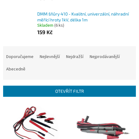
DMM šňůry 410 - Kvalitní, univerzální, náhradní
měřící hroty 1kV, délka 1m
Skladem
(6 ks)
159 Kč
Ř
a
Doporučujeme
Nejlevnější
Nejdražší
Nejprodávanější
z
e
Abecedně
n
í
p
OTEVŘÍT FILTR
r
o
V
d
ý
u
p
k
i
t
s
ů