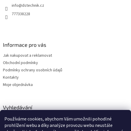
t
í
info
@
dstechnik.cz
í
p
r
777338228
v
k
y
v
ý
Informace pro vás
p
i
Jak nakupovat a reklamovat
s
u
Obchodní podmínky
Podmínky ochrany osobních údajů
Kontakty
Moje objednávka
Vyhledávání
Používáme cookies, abychom Vám umožnili pohodlné
HLEDAT
prohlížení webu a díky analýze provozu webu neustále