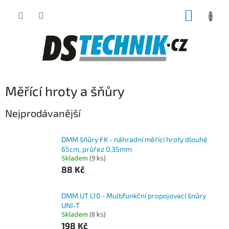
Přejít
NÁKUP
na
obsah
KOŠÍK
Měřící hroty a šňůry
Nejprodávanější
DMM šňůry FK - náhradní měřící hroty dlouhé
65cm, průřez 0,35mm
Skladem
(9 ks)
88 Kč
DMM UT L10 - Multifunkční propojovací šnůry
UNI-T
Skladem
(8 ks)
198 Kč