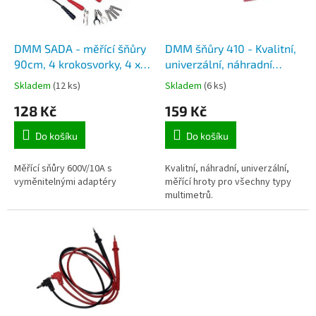
p
r
o
d
DMM SADA - měřící šňůry
DMM šňůry 410 - Kvalitní,
u
90cm, 4 krokosvorky, 4 x 4
univerzální, náhradní
k
mm hrot, 2 x 2 mm hrot, 2
měřící hroty 1kV, délka 1m
Skladem
(12 ks)
Skladem
(6 ks)
t
vidličky
128 Kč
159 Kč
ů
Do košíku
Do košíku
Měřící sňůry 600V/10A s
Kvalitní, náhradní, univerzální,
vyměnitelnými adaptéry
měřící hroty pro všechny typy
multimetrů.