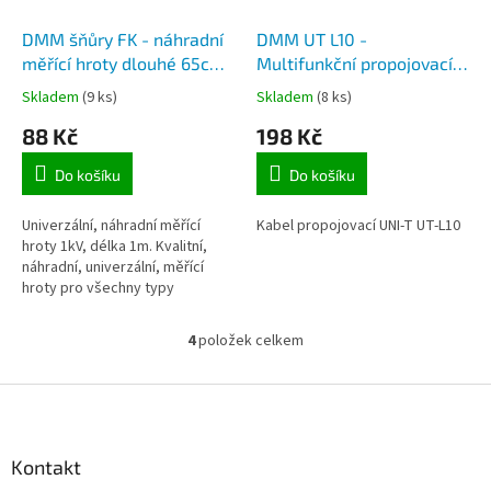
DMM šňůry FK - náhradní
DMM UT L10 -
měřící hroty dlouhé 65cm,
Multifunkční propojovací
průřez 0,35mm
šnůry UNI-T
Skladem
(9 ks)
Skladem
(8 ks)
88 Kč
198 Kč
Do košíku
Do košíku
Univerzální, náhradní měřící
Kabel propojovací UNI-T UT-L10
hroty 1kV, délka 1m. Kvalitní,
náhradní, univerzální, měřící
hroty pro všechny typy
multimetrů.
4
položek celkem
O
v
l
Z
á
á
d
p
a
a
Kontakt
c