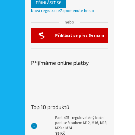
PŘIHLÁSIT SE
Nová registrace
Zapomenuté heslo
nebo
Přihlásit se přes Seznam
Přijímáme online platby
Top 10 produktů
Pant 425 - regulovatelný boční
pant se šroubem M12, M16, M18,
M20 a M24.
79 Kč