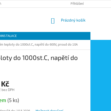
Y OCHRANY OSOBNÍCH ÚDAJŮ
KONTAKTY
Přihlášení
MOJE OBJEDNÁVKA
NÁKUPNÍ
Prázdný košík
KOŠÍK
OINSTALACE
ním teploty do 1000st.C, napětí do 600V, proud do 10A
loty do 1000st.C, napětí do
 Kč
č bez DPH
dem
(5 ks)