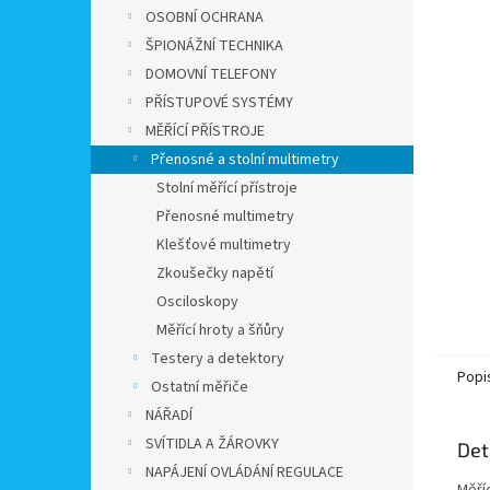
n
OSOBNÍ OCHRANA
e
ŠPIONÁŽNÍ TECHNIKA
l
DOMOVNÍ TELEFONY
PŘÍSTUPOVÉ SYSTÉMY
MĚŘÍCÍ PŘÍSTROJE
Přenosné a stolní multimetry
Stolní měřící přístroje
Přenosné multimetry
Klešťové multimetry
Zkoušečky napětí
Osciloskopy
Měřící hroty a šňůry
Testery a detektory
Popi
Ostatní měřiče
NÁŘADÍ
SVÍTIDLA A ŽÁROVKY
Det
NAPÁJENÍ OVLÁDÁNÍ REGULACE