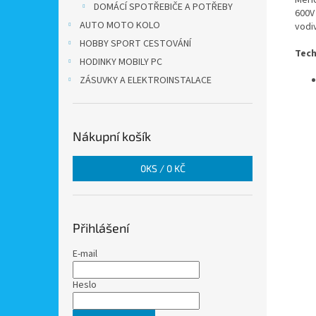
Měří
DOMÁCÍ SPOTŘEBIČE A POTŘEBY
600V
AUTO MOTO KOLO
vodi
HOBBY SPORT CESTOVÁNÍ
Tech
HODINKY MOBILY PC
ZÁSUVKY A ELEKTROINSTALACE
Nákupní košík
0
KS /
0 KČ
Přihlášení
E-mail
Heslo