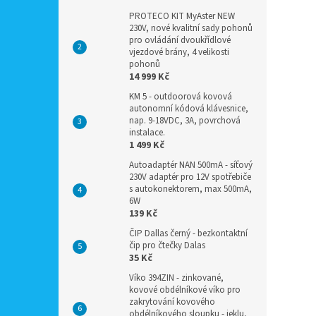
PROTECO KIT MyAster NEW
230V, nové kvalitní sady pohonů
pro ovládání dvoukřídlové
vjezdové brány, 4 velikosti
pohonů
14 999 Kč
KM 5 - outdoorová kovová
autonomní kódová klávesnice,
nap. 9-18VDC, 3A, povrchová
instalace.
1 499 Kč
Autoadaptér NAN 500mA - síťový
230V adaptér pro 12V spotřebiče
s autokonektorem, max 500mA,
6W
139 Kč
ČIP Dallas černý - bezkontaktní
čip pro čtečky Dalas
35 Kč
Víko 394ZIN - zinkované,
kovové obdélníkové víko pro
zakrytování kovového
obdélníkového sloupku - jeklu,