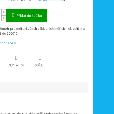
oručit do:
10.8.2026
Možnosti doručení
Přidat do košíku
timetr pro měření všech základních měřících el. veličin a
ž do 1000°C.
informace
ZEPTAT SE
SDÍLET