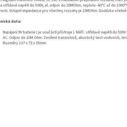
cí digitální multimetr RANGE RE 50C s manuálním přepínáním rozsahů, měří 
 a střídavé napětí do 500V, el. odpor do 20MOhm, teplota -40°C až do 1000°C
vosti. Vstupní impedance pro všechny rozsahy je 10MOhm. Dodávka včetně b
nická data:
Napájení 9V baterie ( je součástí přístroje ). Měří : střídavé napětí do 5
AC. Odpor do 20M Ohm. Zesílení tranzistorů, akustický test vodivosti, tes
Rozměry 137 x 72 x 35mm.