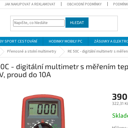
JAK NAKUPOVAT A REKLAMOVAT
OBCHODNÍ PODMÍNKY
PODMÍNK
HLEDAT
BY SPORT CESTOVÁNÍ
HODINKY MOBILY PC
ZÁSUVKY A ELEKTR
Přenosné a stolní multimetry
RE 50C - digitální multimetr s měře
0C - digitální multimetr s měřením tep
V, proud do 10A
390
322,31 K
Měrná
Skla
cena: