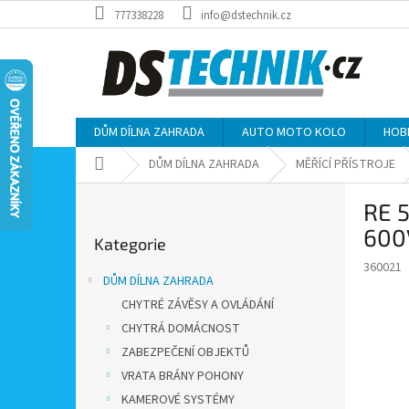
Přejít
777338228
info@dstechnik.cz
na
obsah
DŮM DÍLNA ZAHRADA
AUTO MOTO KOLO
HOB
Domů
DŮM DÍLNA ZAHRADA
MĚŘÍCÍ PŘÍSTROJE
P
RE 5
o
Přeskočit
s
600
Kategorie
kategorie
t
360021
r
DŮM DÍLNA ZAHRADA
a
CHYTRÉ ZÁVĚSY A OVLÁDÁNÍ
n
CHYTRÁ DOMÁCNOST
n
í
ZABEZPEČENÍ OBJEKTŮ
p
VRATA BRÁNY POHONY
a
KAMEROVÉ SYSTÉMY