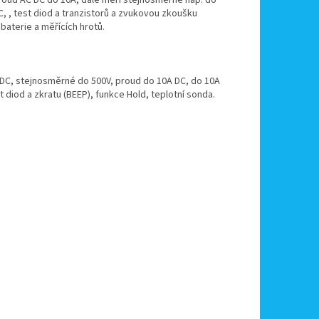
proud AC DC do 10A, dále měří stejnosměrné nap. do
, , test diod a tranzistorů a zvukovou zkoušku
aterie a měřících hrotů.
00V DC, stejnosměrné do 500V, proud do 10A DC, do 10A
t diod a zkratu (BEEP), funkce Hold, teplotní sonda.