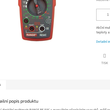
Můžeme d
Akční mul
teploty a
Detailní 
TISK
s
ailní popis produktu