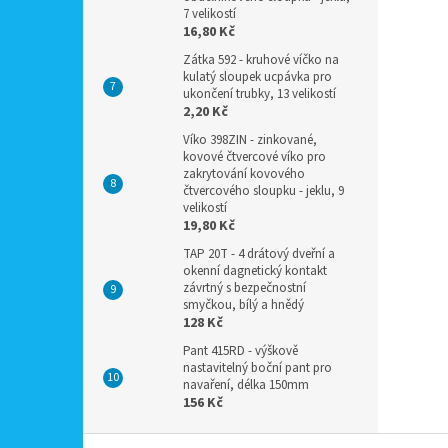
7 velikostí
16,80 Kč
Zátka 592 - kruhové víčko na
kulatý sloupek ucpávka pro
ukončení trubky, 13 velikostí
2,20 Kč
Víko 398ZIN - zinkované,
kovové čtvercové víko pro
zakrytování kovového
čtvercového sloupku - jeklu, 9
velikostí
19,80 Kč
TAP 20T - 4 drátový dveřní a
okenní dagnetický kontakt
závrtný s bezpečnostní
smyčkou, bílý a hnědý
128 Kč
Pant 415RD - výškově
nastavitelný boční pant pro
navaření, délka 150mm
156 Kč
Z